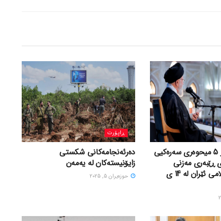
ڕاپۆرت
شیکارییەک بۆ 5 میحوەری سەرەکیی
دەرئەنجامەکانی شکستی
ی ڕێبەری مەزنی
زایۆنیستەکان لە یەمەن
شۆڕشی ئیسلامی ئێران لە 14 ی
حوزه‌یران 5, 2025