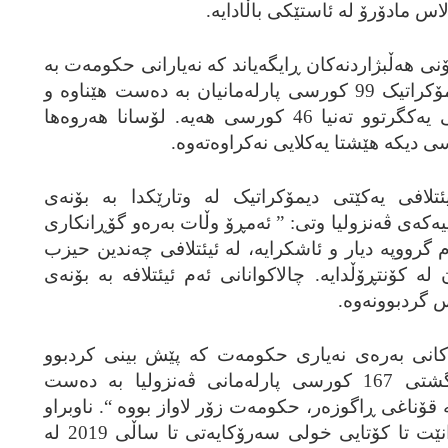
س مادۆرۆ له‌ ئاستێکی باڵادایه‌.
هه‌ڵبژاردنه‌کان ڕایگه‌یاند که‌ نه‌یارانی حکومه‌ت به‌
سه‌رکردایه‌تی ئیئتلافی یه‌کێتی دیمۆکراتیک 99 کورسی پارله‌مانیان به‌ ده‌ست هێناوه‌ و
پارتی ده‌سه‌ڵاتداری سۆسیالیستی یه‌کگرتوو ته‌نیا 46 کورسی هه‌یه‌. لۆسانا هه‌روه‌ها
افی یه‌کێتی دیمۆکراتیک له‌ وتارێکدا به‌ بۆنه‌ی
نییه‌که‌ی ڤه‌نزولیا وتی: ” ئه‌مڕۆ وڵات به‌ره‌و گۆڕانکاری
 گرووپه‌ دیار و ئاشکرایه‌، له‌ ئیئتلافی چه‌ندین حیزب
 له‌ کۆنتڕۆڵدایه‌. چالاکوانانی ئه‌م ئیئتلافه‌ به‌ بۆنه‌ی
س گردبوونه‌وه‌.
انی به‌ره‌ی نه‌یاری حکومه‌ت که‌ پێش بینی کردبوو
ئیئتلاف 113 کورسی له‌ کۆی گشتی 167 کورسی پارله‌مانی ڤه‌نزولیا به‌ ده‌ست
ه‌ قۆناغی ڕاگوزه‌ر، حکومه‌ت زۆر لاواز بووه‌ “. ناوبراو
پێش بینی ده‌کات که‌ مادۆرۆ ناتوانێت تا کۆتایی خولی سه‌رۆکایه‌تی تا ساڵی 2019 له‌