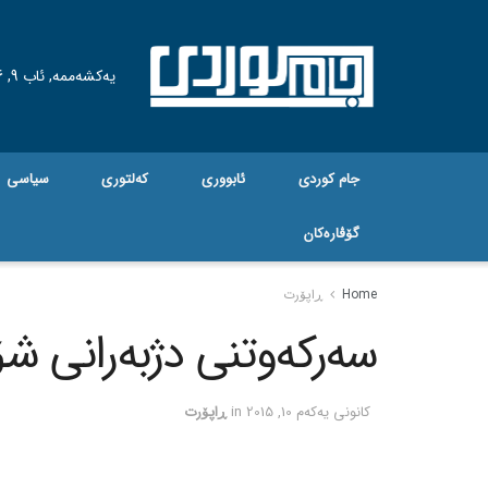
یەکشەممە, ئاب 9, 2026
جام کوردی
ئابووری
کەلتوری
سیاسی
گۆڤاره‌کان
Home
ڕاپۆرت
سه‌رکه‌وتنی دژبه‌رانی شۆ
كانونی یه‌كه‌م 10, 2015
in
ڕاپۆرت