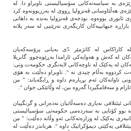
ێژه‌ی به‌ سیاسه‌ته‌کانی سۆسیالیستی ناوبراو دا. له‌
‌ی هه‌ڵئاوسانی ڤه‌نزولیا ڕووی له‌ به‌رزبوونه‌وه‌ کرد
ئابوری بووه‌وه‌. بودجه‌ی ڤه‌نزولیا به‌نده‌ به‌ داهاتی
زاڕه‌ جیهانییه‌کان کاریگه‌ری نه‌رێنیی له‌ سه‌ر پلانه‌
زۆربه‌ی ناوه‌نده‌کانی ده‌نگدان له‌ کاراکاس له‌ کاتژمێر 5ی به‌یانی پرۆسه‌که‌یان
ان له‌ که‌ش و هه‌وایه‌کی ئارامدا به‌ڕێوه‌چوو. گابریلا
‌کان له‌ یه‌کێک له‌ ناوچه‌کانی لایه‌نگری حکومه‌ت وتی:
ت کردووه‌ به‌ڵام چیدی نه‌ “. ناوبراو ده‌ڵێت به‌ هۆی
ونی تاوانه‌کان ئه‌م بڕیاره‌م داوه‌ و ڕایگه‌یاند: ” من
ارام و سه‌قامگیردا گه‌روه‌ ببن، له‌ وڵاتێکی جوان “.
نی ئیئتلافی نه‌یاری ده‌سه‌ڵاتیان نه‌ده‌زانی و گرنگییان
ئه‌وه‌ بوو کۆتایی به‌ سه‌رده‌می حکومه‌تی سۆسیالیستی
نبه‌ری یه‌کێک له‌ وزاره‌ته‌کانی ئه‌و وڵاته‌ ده‌ڵێت: ” من
ئتلافی یه‌کێتی دیمۆکراتیک داوه‌ “. هرناندز ده‌ڵێت له‌