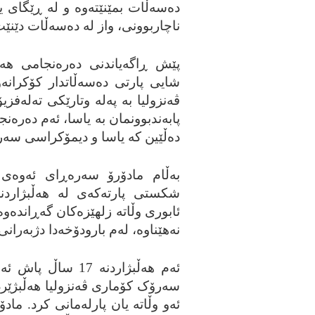
ده‌سه‌ڵات بمێنێته‌وه‌ و له‌ ڕێگای
ناچاربوونی، واز له‌ ده‌سه‌ڵات دێنێت
پێش ڕاگه‌یاندنی ده‌ره‌نجامی هه‌ڵب
شایی پارتی ده‌سه‌ڵاتدار کۆکرانه‌
ڤه‌نزولیا به‌ په‌له‌ وتارێکی ته‌له‌ف
پابه‌ندبوونمان به‌ یاسا، ئه‌م ده‌ره‌ن
ده‌ڵێین که‌ یاسا و دیمۆکراسی سه‌رک
به‌ڵام مادۆرۆ سه‌ره‌ڕای ئه‌وه‌ی
شکستی پارته‌که‌ی له‌ هه‌ڵبژاردنه‌
ئابوری وڵاته‌ زلهێزه‌کان گه‌ڕانده‌وه‌
نه‌هێناوه‌، له‌م بارودۆخه‌دا دژبه‌
ئه‌م هه‌ڵبژاردنه‌ 
سه‌رۆک کۆماری ڤه‌نزولیا هه‌ڵبژێرد