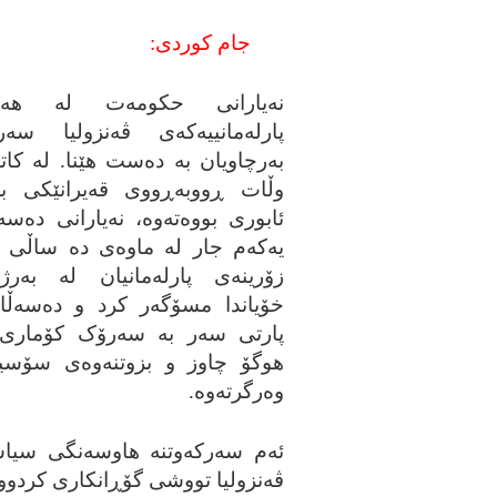
جام کوردی:
نه‌یارانی حکومه‌ت له‌ هه‌ڵبژ
پارله‌مانییه‌که‌ی ڤه‌نزولیا سه‌ر
به‌رچاویان به‌ ده‌ست هێنا. له‌ کاتێ
وڵات ڕووبه‌ڕووی قه‌یرانێکی به‌
ئابوری بووه‌ته‌وه‌، نه‌یارانی ده‌سه
یه‌که‌م جار له‌ ماوه‌ی ده‌ ساڵی 
زۆرینه‌ی پارله‌مانیان له‌ به‌رژه
خۆیاندا مسۆگه‌ر کرد و ده‌سه‌ڵات
پارتی سه‌ر به‌ سه‌رۆک کۆماری
هوگۆ چاوز و بزوتنه‌وه‌ی سۆسی
وه‌رگرته‌وه‌.
ئه‌م سه‌رکه‌وتنه‌ هاوسه‌نگی سیا
ڤه‌نزولیا تووشی گۆڕانکاری کردووه‌، 