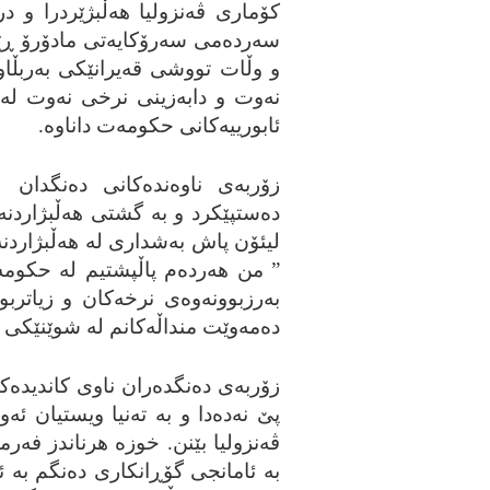
کۆماری ڤه‌نزولیا هه‌ڵبژێردرا و در
سه‌رده‌می سه‌رۆکایه‌تی مادۆرۆ ڕێژه
و وڵات تووشی قه‌یرانێکی به‌ربڵاوی 
نه‌وت و دابه‌زینی نرخی نه‌وت له‌ با
ئابورییه‌کانی حکومه‌ت داناوه‌.
ده‌ستپێکرد و به‌ گشتی هه‌ڵبژاردنه‌ک
لیئۆن پاش به‌شداری له‌ هه‌ڵبژاردنه
” من هه‌رده‌م پاڵپشتیم له‌ حکومه‌
به‌رزبوونه‌وه‌ی نرخه‌کان و زیاتربو
ده‌مه‌وێت منداڵه‌کانم له‌ شوێنێکی ئ
زۆربه‌ی ده‌نگده‌ران ناوی کاندیده‌کا
پێ نه‌ده‌دا و به‌ ته‌نیا ویستیان 
ڤه‌نزولیا بێنن. خوزه‌ هرناندز فه‌رما
به‌ ئامانجی گۆڕانکاری ده‌نگم به‌ ئی