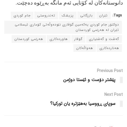
دانوستانه‌کان له‌ کۆتایی ئه‌م مانگه‌ به‌ڕێوه‌ ده‌چێت.
Tags:
ئێران
بازرگانی
پزیشک
ته‌ندروستی
جام کوردی
دوکتۆر جام کوردی یه‌که‌مین گۆڤاری نێوده‌وڵه‌تی کۆماری ئیسلامی
ئێران له‌ هه‌رێمی کوردستان
گه‌شت و گه‌شتیاری
گۆڤار
هاورده‌کاری
هه‌رێمی کوردستان
هه‌نارده‌کاری
هه‌واڵه‌کان
Previous Post
پێشتر دۆست و ئێستا دوژمن
Next Post
سوپای ڕووسیا به‌هێزتره‌ یان تورکیا؟