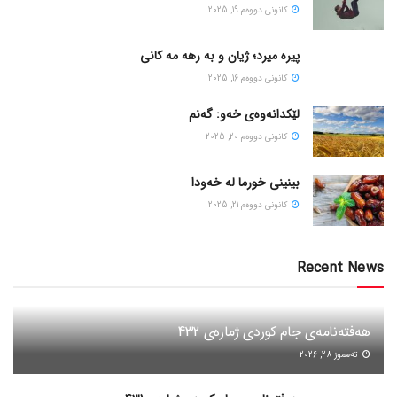
كانونی دووه‌م 19, 2025
پیره میرد؛ ژیان و به رهه مه کانی
كانونی دووه‌م 16, 2025
لێکدانەوەی خەو: گەنم
كانونی دووه‌م 20, 2025
بینینی خورما لە خەودا
كانونی دووه‌م 21, 2025
Recent News
هەفتەنامەی جام کوردی ژمارەی 432
ته‌مموز 28, 2026