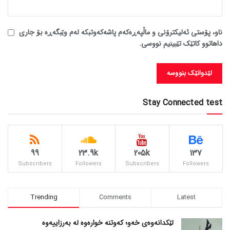
ناو، پۆستی ئەلیکترۆنی و ماڵپەڕەکەم پاشەکەوتبکە لەم وێبگەڕە بۆ جاری
داهاتوو کاتێک تێبینیم نووسی.
Stay Connected test
99
23.9k
205k
137
Subscribers
Followers
Subscribers
Followers
Trending
Comments
Latest
لێکدانەوەی خەو؛ کەوتنە خوارەوە لە بەرزاییەوە