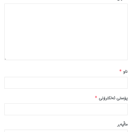
ناو
*
پۆستی ئەلکترۆنی
*
ماڵپه‌ڕ