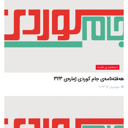
دسته‌بندی نشده
هەفتەنامەی جام کوردی ژمارەی 323
حوزه‌یران 12, 2023