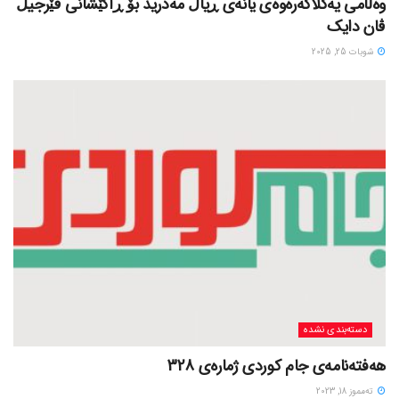
وەڵامی یەکلاکەرەوەی یانەی ڕیاڵ مەدرید بۆ ڕاکێشانی ڤێرجیڵ
ڤان دایک
شوبات 25, 2025
دسته‌بندی نشده
هەفتەنامەی جام کوردی ژمارەی 328
ته‌مموز 18, 2023