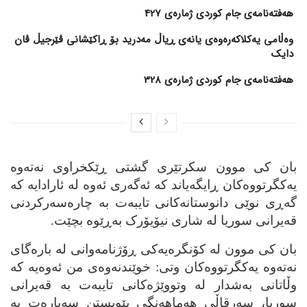
هەفتەنامەی جام کوردی ژمارەی 427
وەڵامی یەکلاکەرەوەی یانەی ڕیاڵ مەدرید بۆ ڕاکێشانی ڤێرجیڵ ڤان
دایک
هەفتەنامەی جام کوردی ژمارەی 328
بان کی موون سکرتێری گشتی ڕێکخراوی نه‌ته‌وه‌
یه‌کگرتووه‌کان ڕایگه‌یاند که‌ ئه‌گه‌ری ئه‌وه‌ له‌ ئارادایه‌ که‌
گه‌ڕی نوێی دانوستانه‌کانی تایبه‌ت به‌ چاره‌سه‌رکردنی
قه‌یرانی سوریا له‌ شاری نیۆیۆرک به‌ڕێوه‌ بچێت.
بان کی موون له‌ کۆنگره‌یه‌کی ڕۆژنامه‌وانی له‌ باره‌گای
نه‌ته‌وه‌ یه‌کگرتووه‌کان وتی: خوێندنه‌وه‌ی من ئه‌وه‌یه‌ که‌
وڵاتانی به‌شدار له‌ وتووێژه‌کانی تایبه‌ت به‌ قه‌یرانی
سوریا، سه‌رقاڵی هه‌ماهه‌نگی پێویستن سه‌باره‌ت به‌