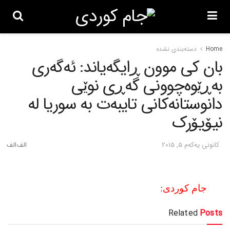
Home
دسته‌بندی نشده
بان کی موون ڕایگه‌یاند: ئه‌گه‌ری
به‌ڕێوه‌چوونی گه‌ڕی نوێی
دانوستانه‌کانی تایبه‌ت به‌ سوریا له‌
نیۆیۆرک
كانونی یه‌كه‌م 5, 2015
جام کوردی:
Related
Posts