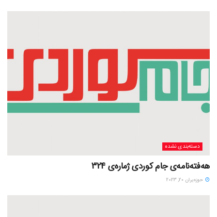
دسته‌بندی نشده
هەفتەنامەی جام کوردی ژمارەی 324
حوزه‌یران 20, 2023