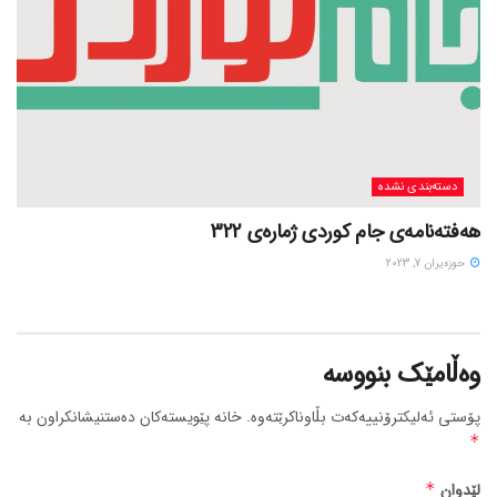
دسته‌بندی نشده
هەفتەنامەی جام کوردی ژمارەی 322
حوزه‌یران 7, 2023
وەڵامێک بنووسە
پۆستی ئەلیکترۆنییەکەت بڵاوناکرێتەوە.
خانە پێویستەکان دەستنیشانکراون بە
*
لێدوان
*