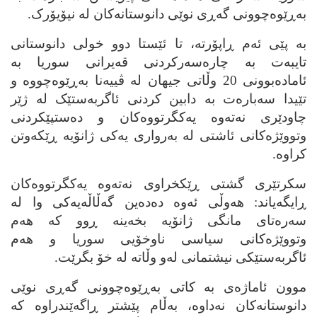
به‌ڕێوه‌چوونی گه‌ڕی نوێی دانوستانه‌کان له‌ نیۆیۆرک.
به‌ پێی ئه‌م ڕاپۆرته‌، تا ئێستا دوو خولی دانوستانی
تایبه‌ت به‌ چاره‌سه‌رکردنی قه‌یرانی سوریا به‌
ئاماده‌بوونی 20 وڵاتی جیهان له‌ ڤییه‌نا به‌ڕێوه‌چووه‌ و
تێیدا سه‌باره‌ت به‌ دابین کردنی ئاگربه‌ستێک له‌ ژێر
چاودێری نه‌ته‌وه‌ یه‌کگرتووه‌کان و ده‌ستپێکردنی
وتووێژه‌کانی ئاشتی له‌ به‌رواری یه‌کی ژانۆیه‌ ڕێکه‌وتن
کراوه‌.
سکرتێری گشتی ڕێکخراوی نه‌ته‌وه‌ یه‌کگرتووه‌کان
ڕایگه‌یاند: هه‌وڵی ئه‌وه‌ ده‌ده‌ین گه‌ڵاڵه‌یه‌کی وا له‌
سه‌ره‌تای مانگی ژانۆیه‌ بخه‌ینه‌ ڕوو که‌ هه‌م
وتووێژه‌کانی سیاسی ناوخۆیی سوریا و هه‌م
ئاگربه‌ستێکی نیشتمانی له‌و وڵاته‌ له‌ خۆ بگرێت.
موون ئاماژه‌ی به‌ کاتی به‌ڕێوه‌چوونی گه‌ڕی نوێی
دانوستانه‌کان نه‌داوه‌، به‌ڵام پێشتر ڕاگه‌ێندراوه‌ که‌