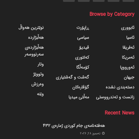
Browse by Category
ئابووری
ڕاپۆرت
نوێترین هەواڵ
ئاسیا
سیاسی
هەڵبژاردە
ئەفریقا
ڤیدیۆ
هەڵبژاردەی
سەرنووسەر
ئەمریکا
کەلتوری
وتار
ئەورووپا
کۆمەڵگا
وتووێژ
جیهان
گه‌شت و گه‌شتیاری
وەرزش
دسته‌بندی نشده
گۆڤاره‌کان
وێنە
زانست و تەندرووستی
مەڵتی میدیا
Recent News
هەفتەنامەی جام کوردی ژمارەی 432
ته‌مموز 28, 2026