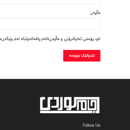
ماڵپه‌ڕ
ناو، پۆستی ئەلیکترۆنی و ماڵپەڕەکەم پاشەکەوتبکە لەم وێبگەڕە 
Follow Us