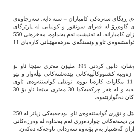
به‌نداوی گاوشان له‌ کیلۆمه‌تری 45ی ڕێگای سه‌ره‌کی کامیاران – سنه‌ دایه‌. سه‌رچاوه‌ی
ری گاوه‌ڕۆ له‌ قه‌زای سونقور و کولیایی له‌ پارێزگای
کرماشان و به‌شێکی دیکه‌ی له‌ قه‌زای کامیارانه‌. له‌ ته‌نیشت ئه‌م به‌نداوه‌، مه‌خزه‌نی 550
ملیۆن مه‌تری سێجای ئاو، تونێلی گواستنه‌وه‌ی ئاو و وێستگه‌ی به‌رهه‌مهێنانی کاره‌بای 11
ئامانج له‌ بنیات نانی به‌نداوی گاوشان، دابین کردنی 395 ملیۆن مه‌تری سێجا ئاو بۆ
زار دۆنم له‌ زه‌وییه‌ کشتووکاڵییه‌کانی پێده‌شته‌کانی بێڵه‌وار و نێو
ده‌ربه‌ند و هه‌روه‌ها وه‌به‌رهێنانی 11 مگاوات کاره‌با بووه‌. تونێلی گواستنه‌وه‌ی ئاوی
به‌نداوه‌که‌ 21 کیلۆمه‌تر درێژایی هه‌یه‌ و له‌ هه‌ر چرکه‌یه‌کدا 30 مه‌تری سێجا ئاو بۆ 30
ان ده‌گوازێته‌وه‌.
بۆ بنیات نانی به‌نداوی گاوشان، تونێل و تۆڕی گواستنه‌وه‌ی ئاو، بودجه‌یه‌کی زیاتر له‌ 250
ن دیمه‌نه‌کانی چوارده‌وری ئه‌م به‌نداوه‌ له‌ وه‌رزه‌کانی
اران گه‌شتیار به‌م بۆنه‌وه‌ سه‌ردانی ناوچه‌که‌ ده‌که‌ن.