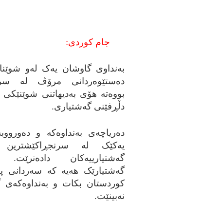
جام کوردی:
به‌نداوی گاوشان یه‌ک له‌و شوێنانه‌
ده‌ستێوه‌ردانی مرۆڤ له‌ س
بووه‌ته‌ هۆی به‌دیهاتنی شوێنێکی
دڵڕفێنی گه‌شتیاری.
ده‌ریاچه‌ی به‌نداوه‌که‌ و ده‌ورووبه
یه‌کێک له‌ سرنجڕاکێشترین ش
گه‌شتیارییه‌کان داده‌نرێت. 
گه‌شتیارێک هه‌یه‌ که‌ سه‌ردانی پ
کوردستان بکات و به‌نداوه‌که‌ی 
نه‌بینێت.