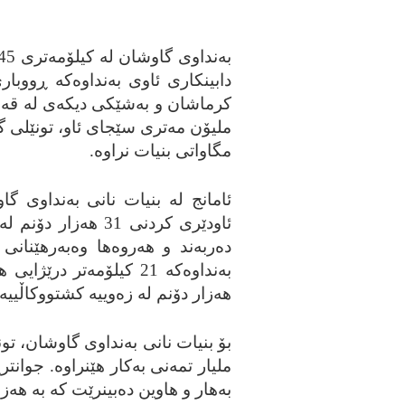
دابینکاری ئاوی به‌نداوه‌که‌ ڕووبا
مگاواتی بنیات نراوه‌.
ئاودێری کردنی 31 هه‌
هه‌زار دۆنم له‌ زه‌وییه‌ کشتووکاڵییه‌ک
ملیار تمه‌نی به‌کار هێنراوه‌. جوانتری
به‌هار و هاوین ده‌بینرێت که‌ به‌ هه‌ز