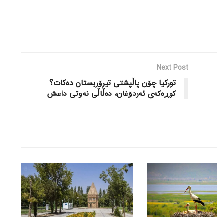
Next Post
تورکیا چۆن پاڵپشتی تیرۆریستان ده‌کات؟
کوڕه‌که‌ی ئه‌ردۆغان، ده‌ڵاڵی نه‌وتی داعش