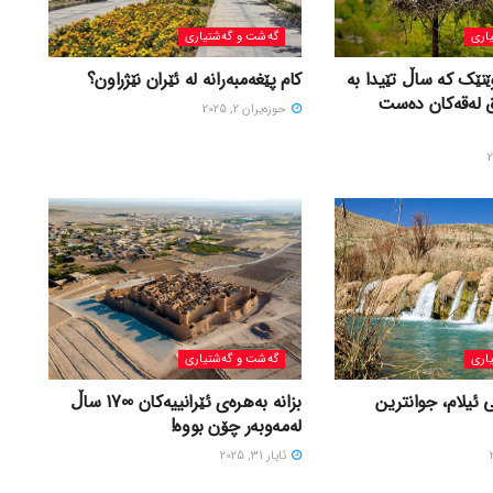
اری
گه‌شت و گه‌شتیاری
ێنێک کە ساڵ تێیدا بە
کام پێغەمبەرانە لە ئێران نێژراون؟
ق لەقەکان دەست
حوزه‌یران 2, 2025
اری
گه‌شت و گه‌شتیاری
 ئیلام، جوانترین
بزانه بەهرەی ئێرانییەکان 1700 ساڵ
لەمەوبەر چۆن بووه!
ئایار 31, 2025