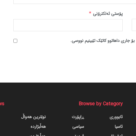
پۆستی ئەلکترۆنی
*
بۆ جاری داهاتوو کاتێک تێبینیم نووسی.
ws
Browse by Category
ئابووری
ڕاپۆرت
نوێترین هەواڵ
ئاسیا
سیاسی
هەڵبژاردە