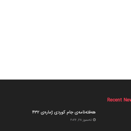
Recent Ne
هەفتەنامەی جام کوردی ژمارەی 432
ته‌مموز 28, 2026