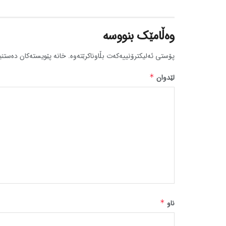
وەڵامێک بنووسە
پۆستی ئەلیکترۆنییەکەت بڵاوناکرێتەوە.
خانە پێویستەکان دەستنی
لێدوان
*
ناو
*