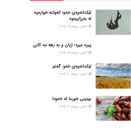
لێکدانەوەی خەو؛ کەوتنە خوارەوە
لە بەرزاییەوە
كانونی دووه‌م 19, 2025
پیره میرد؛ ژیان و به رهه مه کانی
كانونی دووه‌م 16, 2025
لێکدانەوەی خەو: گەنم
كانونی دووه‌م 20, 2025
بینینی خورما لە خەودا
كانونی دووه‌م 21, 2025