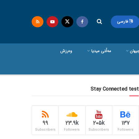
فارسی
یهان
مەڵتی میدیا
وەرزش
Stay Connected test
99
23.9k
205k
137
Subscribers
Followers
Subscribers
Followers