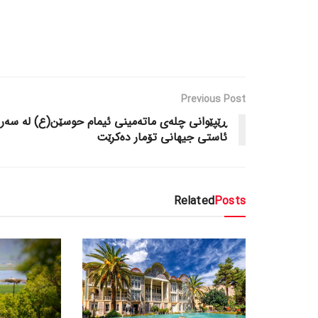
Previous Post
ڕێپێوانی چله‌ی ماته‌مینی ئیمام حوسێن(ع) له‌ سه‌ر
ئاستی جیهانی تۆمار ده‌کرێت
Related
Posts