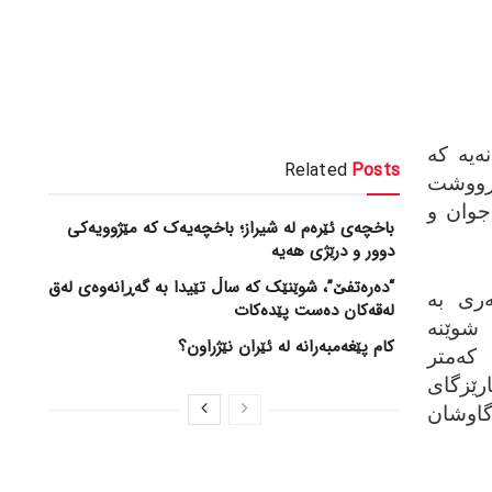
یه‌ که‌
Related
Posts
رووشت
 جوان و
باخچەی ئێرەم لە شیراز؛ باخچەیەک کە مێژوویەکی
دوور و درێژی هەیە
“دەرەتفێ”، شوێنێک کە ساڵ تێیدا بە گەڕانەوەی لەق
‌ری به‌
لەقەکان دەست پێدەکات
وێنه‌
کام پێغەمبەرانە لە ئێران نێژراون؟
که‌متر
ارێزگای
گاوشان