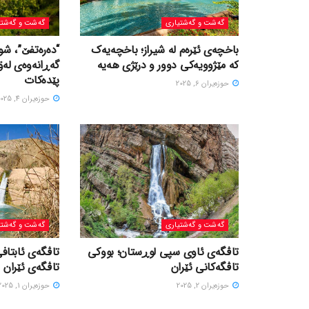
گه‌شت و گه‌شتیاری
گه‌شت و گه‌شتی
باخچەی ئێرەم لە شیراز؛ باخچەیەک
“دەرەتفێ”، شو
کە مێژوویەکی دوور و درێژی هەیە
گەڕانەوەی لە
پێدەکات
حوزه‌یران 6, 2025
حوزه‌یران 4, 2025
گه‌شت و گه‌شتیاری
گه‌شت و گه‌شتی
تاڤگەی ئاوی سپی لوڕستان؛ بووکی
تاڤگەی ئابتافی
تاڤگەکانی ئێران
تاڤگەی ئێران
حوزه‌یران 2, 2025
حوزه‌یران 1, 2025