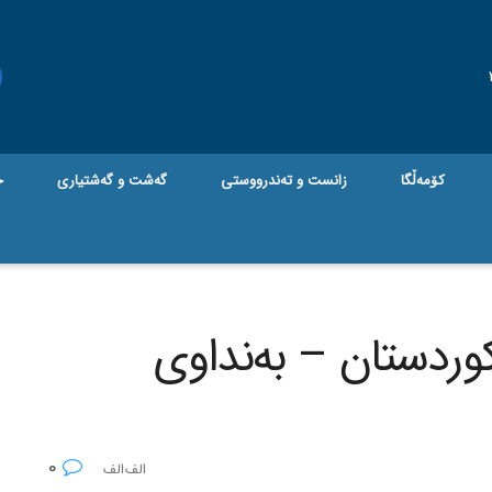
کۆمەڵگا
زانست و تەندرووستی
گه‌شت و گه‌شتیاری
ج
 کوردستان – به‌نداوی
0