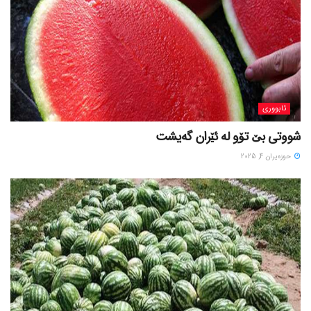
ئابووری
شووتی بێ تۆو لە ئێران گەیشت
حوزه‌یران 4, 2025