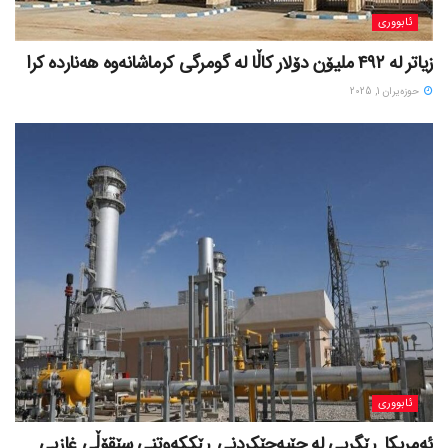
ئابووری
زیاتر لە ٤٩٢ ملیۆن دۆلار کاڵا لە گومرگی کرماشانەوە هەناردە کرا
حوزه‌یران 1, 2025
ئابووری
ئەمریکا ڕێگریی لە جێبەجێکردنی ڕێککەوتنی سێقۆڵی غازیی