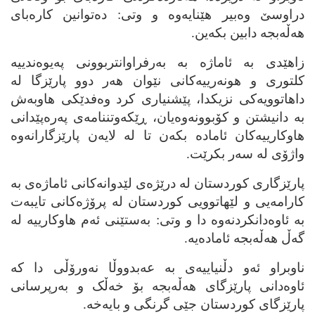
دراوسێ وه‌بیر هێنایه‌وه‌ و وتی: ده‌توانین کاره‌بای
هه‌ڵه‌بجه‌ دابین بکه‌ین.
زاهێدی به‌ ئاماژه‌ به‌ به‌رفراوانتربوونی په‌یوه‌ندییه‌
کلتوری و هونه‌رییه‌کانی نێوان هه‌ر دوو پارێزگا له‌
داهاتوویه‌کی نزیکدا، پێشنیاری کرد وه‌فدێکی هاوبه‌ش
به‌ دانیشتن و کۆبوونه‌وه‌یان، ڕێکه‌وتننامه‌ی په‌ره‌پێدانی
هاوکارییه‌کان ئاماده‌ بکه‌ن تا له‌ لایه‌ن پارێزگارانه‌وه‌
واژۆی له‌ سه‌ر بکرێت.
پارێزگاری کوردستان له‌ درێژه‌ی لێدوانه‌کانی ئاماژه‌ی به‌
کارامه‌یی و لێهاتوویی کوردستان له‌ پرۆژه‌کانی تایبه‌ت
به‌ ئاوه‌دانکردنه‌وه‌ دا و وتی: به‌ستێنی ئه‌م هاوکارییه‌ له‌
گه‌ڵ هه‌ڵه‌بجه‌ ئاماده‌یه‌.
ناوبراو ئه‌و دڵنیاییه‌ی به‌ عه‌بدووڵا نه‌ورۆڵی دا که‌
ئاوه‌دانی پارێزگای هه‌ڵه‌بجه‌ بۆ خه‌ڵک و به‌رپرسانی
پارێزگای کوردستان جێی گرنگی و بایه‌خه‌.