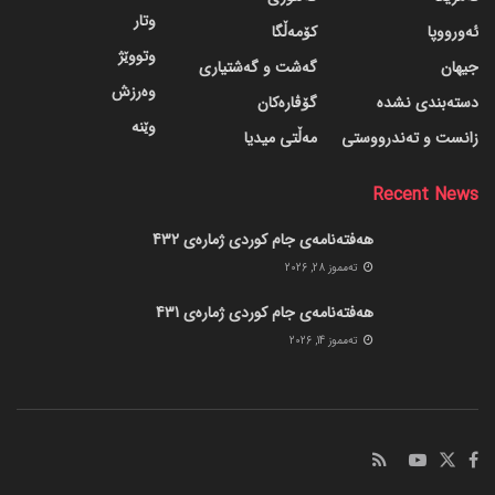
وتار
ئەورووپا
کۆمەڵگا
وتووێژ
جیهان
گه‌شت و گه‌شتیاری
وەرزش
دسته‌بندی نشده
گۆڤاره‌کان
وێنە
زانست و تەندرووستی
مەڵتی میدیا
Recent News
هەفتەنامەی جام کوردی ژمارەی 432
ته‌مموز 28, 2026
هەفتەنامەی جام کوردی ژمارەی 431
ته‌مموز 14, 2026