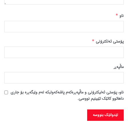
ناو
*
پۆستی ئەلکترۆنی
*
ماڵپه‌ڕ
ناو، پۆستی ئەلیکترۆنی و ماڵپەڕەکەم پاشەکەوتبکە لەم وێبگەڕە بۆ جاری
داهاتوو کاتێک تێبینیم نووسی.