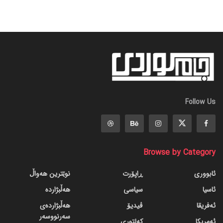
Follow Us
Browse by Category
ئابووری
ڕاپۆرت
نوێترین هەواڵ
ئاسیا
سیاسی
هەڵبژاردە
ئەفریقا
ڤیدیۆ
هەڵبژاردەی
سەرنووسەر
ئەمریکا
کەلتوری