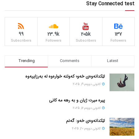
Stay Connected test
99
23.9k
205k
137
Subscribers
Followers
Subscribers
Followers
Trending
Comments
Latest
لێکدانەوەی خەو؛ کەوتنە خوارەوە لە بەرزاییەوە
كانونی دووه‌م 19, 2025
پیره میرد؛ ژیان و به رهه مه کانی
كانونی دووه‌م 16, 2025
لێکدانەوەی خەو: گەنم
كانونی دووه‌م 20, 2025