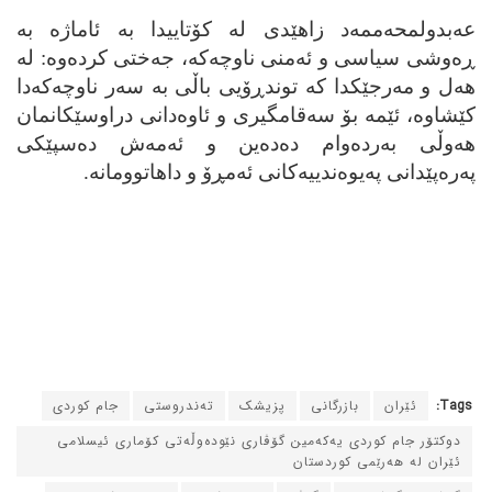
عه‌بدولمحه‌ممه‌د زاهێدی له‌ کۆتاییدا به‌ ئاماژه‌ به‌
ڕه‌وشی سیاسی و ئه‌منی ناوچه‌که‌، جه‌ختی کرده‌وه‌: له‌
هه‌ل و مه‌رجێکدا که‌ توندڕۆیی باڵی به‌ سه‌ر ناوچه‌که‌دا
کێشاوه‌، ئێمه‌ بۆ سه‌قامگیری و ئاوه‌دانی دراوسێکانمان
هه‌وڵی به‌رده‌وام ده‌ده‌ین و ئه‌مه‌ش ده‌سپێکی
په‌ره‌پێدانی په‌یوه‌ندییه‌کانی ئه‌مڕۆ و داهاتوومانه‌.
Tags:
ئێران
بازرگانی
پزیشک
ته‌ندروستی
جام کوردی
دوکتۆر جام کوردی یه‌که‌مین گۆڤاری نێوده‌وڵه‌تی کۆماری ئیسلامی
ئێران له‌ هه‌رێمی کوردستان