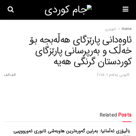
Home
ئابووری
ئاوه‌دانی پارێزگای هه‌ڵه‌بجه‌ بۆ
خه‌ڵک و به‌رپرسانی پارێزگای
کوردستان گرنگی هه‌یه‌
كانونی یه‌كه‌م 1, 2015
Related
Posts
باڵیۆزی ئەڵمانیا: بەرلین گەورەترین هاوبەشی ئابوری ئەورووپیی