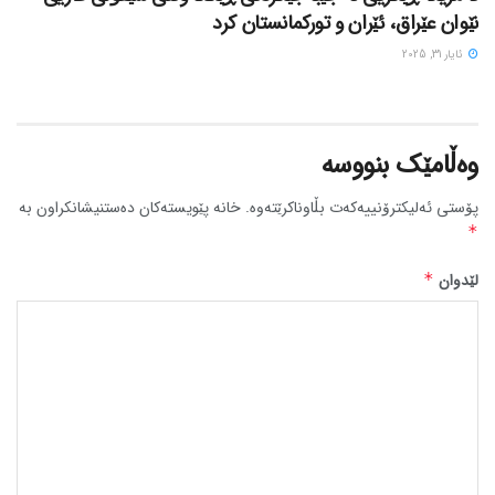
نێوان عێراق، ئێران و تورکمانستان کرد
ئایار 31, 2025
وەڵامێک بنووسە
پۆستی ئەلیکترۆنییەکەت بڵاوناکرێتەوە.
خانە پێویستەکان دەستنیشانکراون بە
*
لێدوان
*