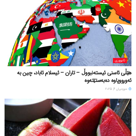
ئابووری
هێڵی ئاسنی ئیستەنبووڵ – تاران – ئیسلام ئاباد، چین بە
ئەورووپاوە دەبەستێتەوە
حوزه‌یران 4, 2025