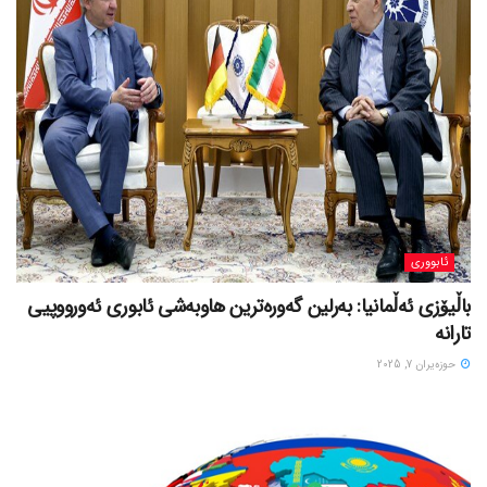
ئابووری
باڵیۆزی ئەڵمانیا: بەرلین گەورەترین هاوبەشی ئابوری ئەورووپیی
تارانە
حوزه‌یران 7, 2025