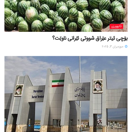
ئابووری
بۆچی ئیتر عێراق شووتی ئێرانی ناوێت؟
حوزه‌یران 3, 2025