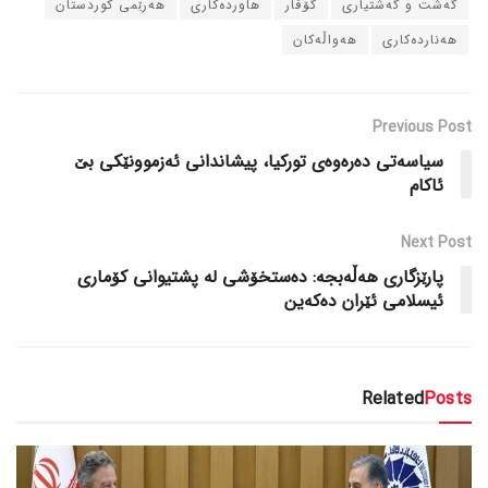
گه‌شت و گه‌شتیاری
گۆڤار
هاورده‌کاری
هه‌رێمی کوردستان
هه‌نارده‌کاری
هه‌واڵه‌کان
Previous Post
سیاسه‌تی ده‌ره‌وه‌ی تورکیا، پیشاندانی ئه‌زموونێکی بێ
ئاکام
Next Post
پارێزگاری هه‌ڵه‌بجه‌: ده‌ستخۆشی له‌ پشتیوانی کۆماری
ئیسلامی ئێران ده‌که‌ین
Related
Posts