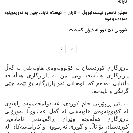
تارانە
هێڵی ئاسنی ئیستەنبووڵ – تاران – ئیسلام ئاباد، چین بە ئەورووپاوە
دەبەستێتەوە
شووتی بێ تۆو لە ئێران گەیشت
پارێزگاری کوردستان له‌ کۆبوونه‌وه‌ی هاوبه‌شی له‌ گه‌ڵ
پارێزگاری هه‌ڵه‌بجه‌ وتی: من به‌ پارێزگاری هه‌ڵه‌بجه‌
دڵنیایی ده‌ده‌م که‌ ئاوه‌دانی ئه‌و پارێزگایه‌ بۆ ئێمه‌ جێی
گرنگی و بایه‌خه‌.
به‌ پێی ڕاپۆرتی جام کوردی، عه‌بدولمحه‌ممه‌د زاهێدی
له‌ کۆبوونه‌وه‌ی هاوبه‌شی له‌ گه‌ڵ عه‌بدووڵا نه‌ورۆڵی
پارێزگاری هه‌ڵه‌بجه‌ وێڕای ڕاگه‌یاندنی ئاماده‌یی
کوردستان بۆ ئاڵ و گۆڕی ئه‌زموون و کارامه‌ییه‌کان له‌