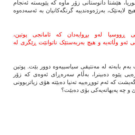
، هێشتا دانوستانی زۆر ماوه‌ که‌ پێویسته‌ ئه‌نجام
 لایه‌نێک، به‌رژه‌وه‌ندییه‌ گرنگه‌کانیان به‌ ئه‌سه‌ده‌وه‌
نی ڕووسیا له‌و بڕوایه‌دان که‌ ئامانجی پوتین،
ی ئه‌و وڵاته‌یه‌ و هیچ به‌ربه‌ستێک ناتوانێت ڕێگری له‌
 به‌م بابه‌ته‌ له‌ مه‌نتیقی سیاسییه‌وه‌ دوور بێت. پوتین
ه‌یی پێوه‌ ده‌بینرا، به‌ڵام سه‌ره‌ڕای ئه‌وه‌ی که‌ زۆر
ه‌یشت که‌ ئه‌م تووڕه‌ییه‌ ته‌نیا ده‌بێته‌ هۆی زیاتربوونی
ێ و چه‌ په‌یهاته‌یه‌کی بۆی ده‌بێت؟