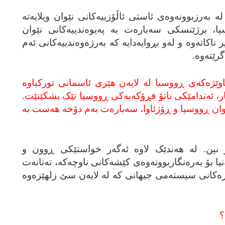
به‌رزبوونه‌وه‌ی ئاستی ئاڵۆزییه‌کانی نێوان ویلایه‌ته‌
ا، برژێنسکی سه‌باره‌ت به‌ په‌یوه‌ندییه‌کانی نێوان
ته‌وه‌ و له‌و بڕوایه‌دایه‌ که‌ به‌رژه‌وه‌ندییه‌کانی ئه‌م
رێته‌وه‌.
ێژه‌که‌ی ڕووسیا له‌ لایه‌ن هێزی ئاسمانی تورکیاوه‌
 جار، ئه‌ندامێکی ناتۆ فڕۆکه‌یه‌کی ڕووسیا تێک بشکێنێت.
وان ڕووسیا و ڕۆژئاوا، سه‌باره‌ت به‌م دۆخه‌ هه‌ست به‌
 نین. له‌ هه‌ندێک لاوه‌ ئه‌گه‌ر خواستێکی ڕوون و
نیا بۆ به‌ره‌نگاربوونه‌وه‌ی کێشه‌کانی ناوچه‌که‌، ته‌نانه‌ت
‌ره‌کانی سیسته‌می جیهانی که‌ له‌ لایه‌ن سێ زلهێزه‌وه‌
؟