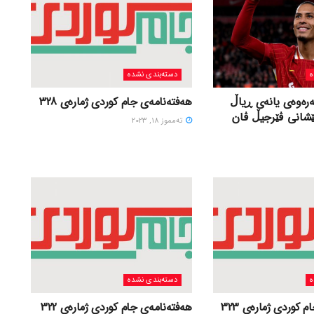
ه
دسته‌بندی نشده
ەرەوەی یانەی ڕیاڵ
هەفتەنامەی جام کوردی ژمارەی 328
ێشانی ڤێرجیڵ ڤان
ته‌مموز 18, 2023
ه
دسته‌بندی نشده
 کوردی ژمارەی 323
هەفتەنامەی جام کوردی ژمارەی 322