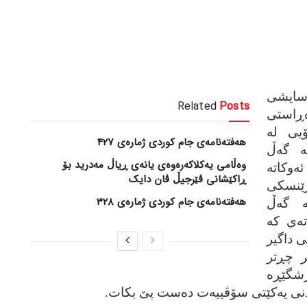
اسایشی
Related
Posts
‌ڕاستی
دڕۆیی له‌
هەفتەنامەی جام کوردی ژمارەی 427
‌ گه‌ڵ
وەڵامی یەکلاکەرەوەی یانەی ڕیاڵ مەدرید بۆ
‌وکاته‌
ڕاکێشانی ڤێرجیڵ ڤان دایک
ژێنسکی
هەفتەنامەی جام کوردی ژمارەی 328
ه‌ گه‌ڵ
ه‌ی که‌
فغانستانی داگیر
ر چڕتر
ڕشگێڕه‌
زکردنی یه‌کێتی سۆڤییه‌ت ده‌ست پێ بکات.