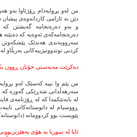
من له‌و بڕوایه‌دام ڕۆژئاوا به‌و هه‌وا
دێن به‌ ئارامی کاردانه‌وه‌ی پیشان 
و به‌و ده‌ره‌نجامه‌ گه‌یشتن که‌ 
ده‌ره‌نجامه‌که‌ی ئه‌وه‌یه‌ که‌ ده‌بێته
سه‌رووبه‌ندی هه‌ندێک پێشکه‌وتن ب
کردنی توندووتیژییه‌کانی به‌ربڵاو له‌
ده‌کرێت مه‌به‌ستی خۆتان ڕوون بکه‌
من پێم وا نییه‌ که‌سێک له‌و بڕوایه‌
سه‌رهه‌ڵدانی شه‌ڕێکی گه‌وره‌ که‌ 
له‌ بابه‌تێکمدا که‌ له‌ ڕۆژنامه‌ی ف
ڕووسیام له‌ دانوستانه‌کانی تایبه‌ت 
پێویست بوو کردوومانه‌ (دانوستانه‌کا
ئایا له‌ سوریا به‌ هۆی به‌هێزتربوونی