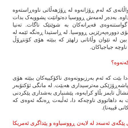
ڵانه‌ی که‌ له‌م ڕۆژانه‌وه‌ له‌ ڕۆژهه‌ڵاتی ناوه‌ڕاسته‌وه‌
داوه‌. به‌ده‌ر له‌مه‌ش ڕووسیا ده‌توانێت پشوویه‌ک بدات
گواستنه‌وه‌ی قه‌یرانه‌کان به‌ شوێنێک ناگات. ته‌نیا
‌ هۆی دووره‌په‌رێزیی ڕووسیا. له‌ ڕاستیدا ڕه‌نگه‌ ئێمه‌ له‌
ین له‌ نێوان وڵاتانی زلهێز که‌ ببێته‌ هۆی کۆنتڕۆڵ
 ناوچه‌ جیاجیاکان.
نه‌وه‌؟
دا بێت که‌ ئه‌م به‌رزبوونه‌وه‌ی ناکۆکییه‌کان ببێته‌ هۆی
پاشه‌ڕۆژێکی مه‌ترسیداری هه‌بێت. له‌ مانگی ئۆکتۆبه‌ر
ایننشاڵ تایمز بڵاو کرایه‌وه‌، پێشنیاری به‌شداری پێکردنی
به‌ داهاتووی ناوچه‌که‌ دا، ئه‌ڵبه‌ت ڕه‌نگه‌ ئه‌وه‌ی که‌
نی ڤییه‌نا).
 پێگه‌ی ئه‌سه‌د له‌ لایه‌ن ڕووسیاوه‌ و پێداگری ئه‌مریکا