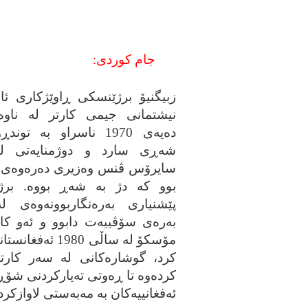
جام کوردی:
زبیگنیۆ برژێنسکی ڕاوێژکاری ئ
نیشتمانی جیمی کارتر له‌ ناوه
ده‌یه‌ی 1970 ناسراو به‌ تون
شه‌ڕی سارد و دوژمنایه‌تی له
سایرۆس ڤنس وه‌زیری ده‌ره‌وه‌ی ئه
بوو که‌ دژ به‌ شه‌ڕ بووه‌. بر
پێشنیاری به‌ره‌نگاربوونه‌وه‌ی ل
به‌ره‌ی سۆڤییه‌ت دابوو و ئه‌و کات
مۆسکۆ له‌ ساڵی 1980 ئه‌
کرد، گوشاره‌کانی له‌ سه‌ر کارت
کرده‌وه‌ تا ڕه‌وتی ته‌یارکردنی شۆ
ئه‌فغانییه‌کان به‌ مه‌به‌ستی لاوا