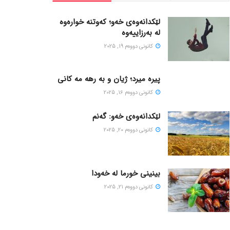
لێکدانەوەی خەو؛ کەوتنە خوارەوە
لە بەرزاییەوە
كانونی دووه‌م 19, 2025
پیره میرد؛ ژیان و به رهه مه کانی
كانونی دووه‌م 16, 2025
لێکدانەوەی خەو: گەنم
كانونی دووه‌م 20, 2025
بینینی خورما لە خەودا
كانونی دووه‌م 21, 2025