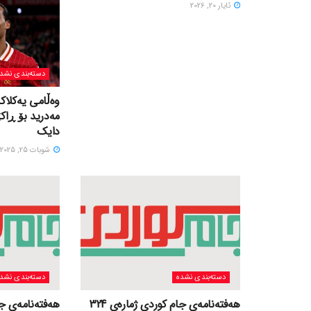
ئایار 20, 2026
دسته‌بندی نشد
وەڵامی یەکلاک
مەدرید بۆ ڕاک
دایک
شوبات 25, 2025
دسته‌بندی نشده
دسته‌بندی نشد
هەفتەنامەی جام کوردی ژمارەی 324
هەفتەنامەی جام