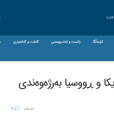
کۆمەڵگا
زانست و تەندرووستی
گه‌شت و گه‌شتیاری
ج
کا و ڕووسیا به‌رژه‌وه‌ندی
0