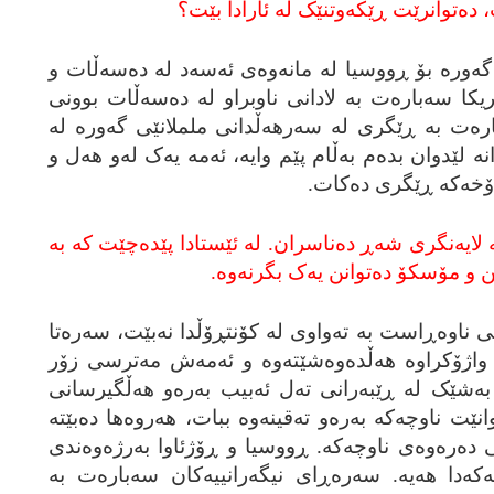
ت، ده‌توانرێت ڕێکه‌وتنێک له‌ ئارادا بێت؟
ه‌وره‌ بۆ ڕووسیا له‌ مانه‌وه‌ی ئه‌سه‌د له‌ ده‌سه‌ڵات و
ریکا سه‌باره‌ت به‌ لادانی ناوبراو له‌ ده‌سه‌ڵات بوونی
اره‌ت به‌ ڕێگری له‌ سه‌رهه‌ڵدانی ململانێی گه‌وره‌ له‌
نه‌ لێدوان بده‌م به‌ڵام پێم وایه‌، ئه‌مه‌ یه‌ک له‌و هه‌ل و
 دۆخه‌که‌ ڕێگری ده‌کات.
لایه‌نگری شه‌ڕ ده‌ناسران. له‌ ئێستادا پێده‌چێت که‌ به‌
تن و مۆسکۆ ده‌توانن یه‌ک بگرنه‌وه‌.
 ناوه‌ڕاست به‌ ته‌واوی له‌ کۆنتڕۆڵدا نه‌بێت، سه‌ره‌تا
ن واژۆکراوه‌ هه‌ڵده‌وه‌شێته‌وه‌ و ئه‌مه‌ش مه‌ترسی زۆر
به‌شێک له‌ ڕێبه‌رانی ته‌ل ئه‌بیب به‌ره‌و هه‌ڵگیرسانی
نێت ناوچه‌که‌ به‌ره‌و ته‌قینه‌وه‌ ببات، هه‌روه‌ها ده‌بێته‌
 ده‌ره‌وه‌ی ناوچه‌که‌. ڕووسیا و ڕۆژئاوا به‌رژه‌وه‌ندی
ه‌دا هه‌یه‌. سه‌ره‌ڕای نیگه‌رانییه‌کان سه‌باره‌ت به‌