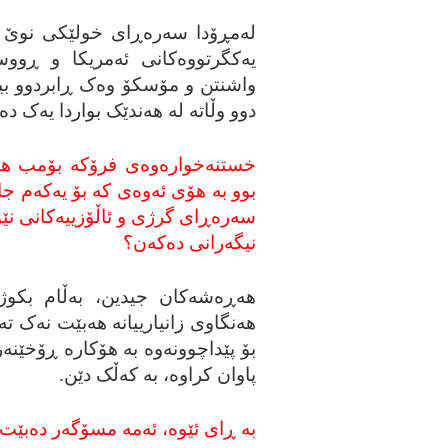
له‌مڕۆدا سه‌ره‌ڕای خولێکی نوێ له‌ 
یه‌کگرتووه‌کانی ئه‌مریکا و ڕووسی
واشنتن و مۆسکۆ وه‌ک ڕابردوو بیر ناکا
دوو وڵاته‌ له‌ هه‌ندێک بواردا یه‌ک ده‌گ
خستنه‌خواره‌وه‌ی فرۆکه‌ بۆمب هاو
بوو به‌ هۆی ئه‌وه‌ی که‌ بۆ یه‌که‌م
سه‌ره‌ڕای گرژی و ئاڵۆزییه‌کانی نێ
نیگه‌رانی ده‌که‌ن؟
هه‌ڕه‌شه‌کان جیدین، به‌ڵام بکوژ
هه‌نگاوی زانیارییانه‌ هه‌بێت نه‌ک ته‌
بۆ پێداچوونه‌وه‌ به‌ هۆکاره‌ ڕۆخێنه
پاوان کراوه‌، به‌ که‌ڵک دێن.
به‌ ڕای ئێوه‌، ئه‌مه‌ مسۆگه‌ر ده‌بێت