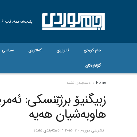
پێنجشەممە, ئاب 6, 2026
جام کوردی
ئابووری
کەلتوری
سیاسی
گۆڤاره‌کان
Home
دسته‌بندی نشده
زبیگنیۆ برژێنسکی: ئه‌مری
هاوبه‌شیان هه‌یه‌
تشرینی دووه‌م 30, 2015
in
دسته‌بندی نشده