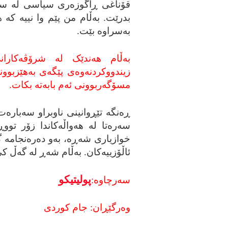
قۆناغی ڕاگوزه‌ری سیاسی له‌ سوریا
بدرێت. به‌ڵام من پێم وا نییه‌ که‌ هیچ
به‌سراوه‌ بێت.
به‌ڵام هه‌ندێک له‌ شرۆڤه‌کارا
زیندووکردنه‌وه‌ی پێگه‌ی به‌هێزبوون
مسۆگه‌ربوونی ئه‌م بابه‌ته‌ بکات.
ڕه‌نگه‌ تێڕوانینی ناوبراو سه‌باره‌ت
سه‌ره‌تا له‌ هه‌واڵه‌کاندا زۆر تووڕ
خوازیاری شه‌ڕه‌، به‌و ده‌ره‌نجامه‌ گ
ئاڵۆزییه‌کان. به‌ڵام شه‌ڕ له‌ گه‌ڵ ک
پولیتیکو
سه‌رچاوه‌:
وه‌رگێڕان: جام کوردی