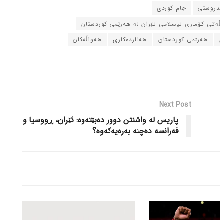
ندروستی
جام کوردی
ڵه‌تی کۆماری ئیسلامی ئێران له‌ هه‌رێمی کوردستان
هه‌رێمی کوردستان
هه‌نارده‌کاری
هه‌واڵه‌کان
Next Post
پاریس له‌ واشنتن دوور ده‌بێته‌وه‌: ئێران، ڕووسیا و
فه‌رانسه‌ ده‌چنه‌ به‌ره‌یه‌که‌وه‌؟