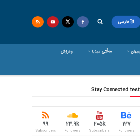
فارسی
یهان
مەڵتی میدیا
وەرزش
Stay Connected test
99
23.9k
205k
137
Subscribers
Followers
Subscribers
Followers