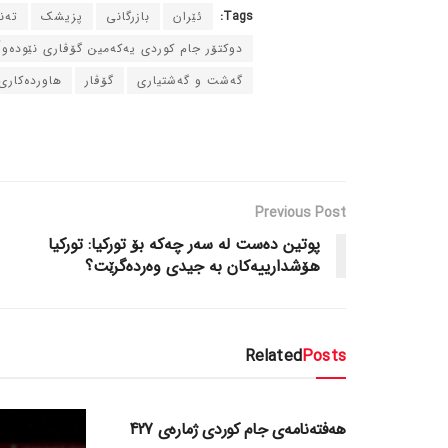
Tags:
ئێران
بازرگانی
پزیشک
ته‌
دوکتۆر جام کوردی یه‌که‌مین گۆڤاری نێوده‌و
گه‌شت و گه‌شتیاری
گۆڤار
هاورده‌کاری
Previous Post
پوتین ده‌ست له‌ سه‌ر چه‌که‌ بۆ تورکیا: تورکیا
هۆشدارییه‌کان به‌ جیدی وه‌رده‌گرێت؟
Related
Posts
دسته‌بندی نشده
هەفتەنامەی جام کوردی ژمارەی 427