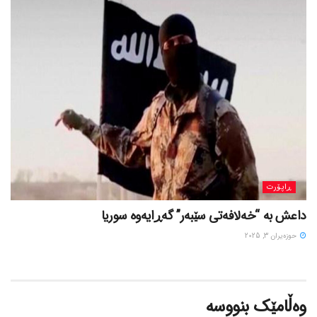
ڕاپۆرت
داعش بە “خەلافەتی سێبەر” گەڕایەوە سوریا
حوزه‌یران 3, 2025
وەڵامێک بنووسە