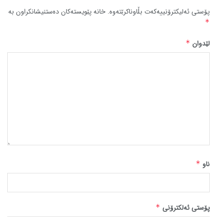
پۆستی ئەلیکترۆنییەکەت بڵاوناکرێتەوە.
خانە پێویستەکان دەستنیشانکراون بە
*
لێدوان
*
ناو
*
پۆستی ئەلکترۆنی
*