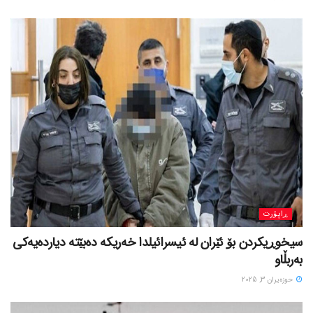
ڕاپۆرت
سیخوڕیکردن بۆ ئێران لە ئیسرائیلدا خەریکە دەبێتە دیاردەیەکی
بەربڵاو
حوزه‌یران 3, 2025