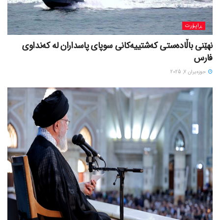
ڕاپۆرت
نهێنی باڵادەستی کەشتییەکانی سوپای پاسداران لە کەنداوی
فارس
حوزه‌یران 7, 2025