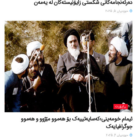
دەرئەنجامەکانی شکستی زایۆنیستەکان لە یەمەن
حوزه‌یران 5, 2025
ڕاپۆرت
ئیمام خومەینی؛کەسایەتییەک بۆ هەموو مێژوو و هەموو
جوگرافیایەک
حوزه‌یران 4, 2025