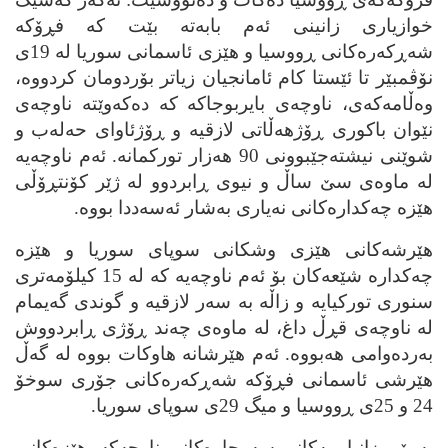
خوازیاری زانینی ئه‌م بابه‌ته‌ بێت که‌ فڕۆکه‌
شه‌ڕکه‌ره‌کانی ڕووسیا و هێزی ئاسمانی سوریا له‌ 19ی
نۆڤمبێر تا ئێستا کام ئامانجیان زیاتر بۆردومان کردووه‌،
وه‌ڵامه‌که‌ی، ناوچه‌ی بایربوجاکه‌ که‌ ده‌که‌وێته‌ ناوچه‌ی
نێوان باکوری ڕۆژهه‌ڵاتی لازقیه‌ و ڕۆژئاوای حه‌له‌ب و
شوێنی نیشته‌جێبوونی 90 هه‌زار تورکمانه‌. ئه‌م ناوچه‌یه‌
له‌ ماوه‌ی سێ ساڵ و نیوی ڕابردوو له ژێر‌ کۆنتڕۆڵی
هێزه‌ چه‌کداره‌کانی نه‌یاری به‌شار ئه‌سه‌ددا بووه‌.
هێرشه‌کانی هێزی وشکانی سوپای سوریا و هێزه‌
چه‌کداره‌ شێعه‌کان بۆ ئه‌م ناوچه‌یه‌ که‌ له‌ 15 کیلۆمه‌تری
سنوری تورکیایه‌ و زاڵه‌ به‌ سه‌ر لازقیه‌ و گوندی گه‌یمام
له‌ ناوچه‌ی قڕڵ داغ، له‌ ماوه‌ی چه‌ند ڕۆژی ڕابردووش
به‌رده‌وامی هه‌بووه‌. ئه‌م هێرشانه‌ هاوکات بووه‌ له‌ گه‌ڵ
هێرشی ئاسمانی فڕۆکه‌ شه‌ڕکه‌ره‌کانی جۆری سوخۆ
24 و 25ی ڕووسیا و میگ 29ی سوپای سوریا.
به‌ پێی زانیارییه‌کانی سه‌رچاوه‌کانی ناوچه‌که‌، هێزه‌کانی