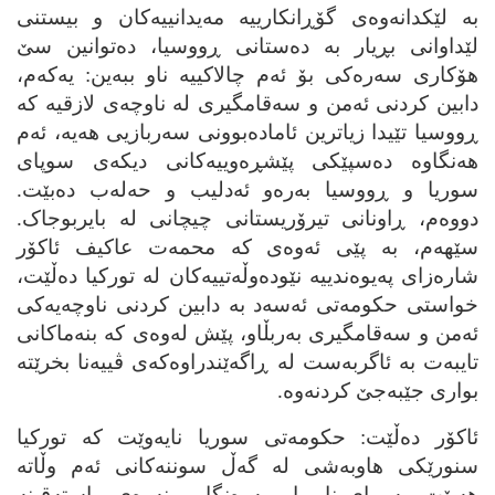
به‌ لێکدانه‌وه‌ی گۆڕانکارییه‌ مه‌یدانییه‌کان و بیستنی
لێداوانی بڕیار به‌ ده‌ستانی ڕووسیا، ده‌توانین سێ
هۆکاری سه‌ره‌کی بۆ ئه‌م چالاکییه‌ ناو ببه‌ین: یه‌که‌م،
دابین کردنی ئه‌من و سه‌قامگیری له‌ ناوچه‌ی لازقیه‌ که‌
ڕووسیا تێیدا زیاترین ئاماده‌بوونی سه‌ربازیی هه‌یه‌، ئه‌م
هه‌نگاوه‌ ده‌سپێکی پێشڕه‌وییه‌کانی دیکه‌ی سوپای
سوریا و ڕووسیا به‌ره‌و ئه‌دلیب و حه‌له‌ب ده‌بێت.
دووه‌م، ڕاونانی تیرۆریستانی چیچانی له‌ بایربوجاک.
سێهه‌م، به‌ پێی ئه‌وه‌ی که‌ محمه‌ت عاکیف ئاکۆر
شاره‌زای په‌یوه‌ندییه‌ نێوده‌وڵه‌تییه‌کان له‌ تورکیا ده‌ڵێت،
خواستی حکومه‌تی ئه‌سه‌د به‌ دابین کردنی ناوچه‌یه‌کی
ئه‌من و سه‌قامگیری به‌ربڵاو، پێش له‌وه‌ی که‌ بنه‌ماکانی
تایبه‌ت به‌ ئاگربه‌ست له‌ ڕاگه‌ێندراوه‌که‌ی ڤییه‌نا بخرێته‌
بواری جێبه‌جێ کردنه‌وه‌.
ئاکۆر ده‌ڵێت: حکومه‌تی سوریا نایه‌وێت که‌ تورکیا
سنورێکی هاوبه‌شی له‌ گه‌ڵ سوننه‌کانی ئه‌م وڵاته‌
هه‌بێت. به‌ ڕای ناوبراو، به‌ره‌نگاربوونه‌وه‌ی ڕاسته‌قینه‌