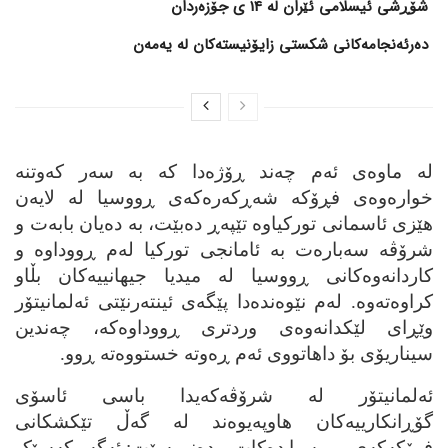
شۆڕشی ئیسلامی ئێران لە 14 ی جۆزەردان
دەرئەنجامەکانی شکستی زایۆنیستەکان لە یەمەن
له‌ ماوه‌ی ئه‌م چه‌ند ڕۆژه‌دا که‌ به‌ سه‌ر که‌وتنه‌
خواره‌وه‌ی فڕۆکه‌ شه‌ڕکه‌ره‌که‌ی ڕووسیا له‌ لایه‌ن
هێزی ئاسمانی تورکیاوه‌ تێپه‌ڕ ده‌بێت، به‌ ده‌یان بابه‌ت و
شرۆڤه‌ سه‌باره‌ت به‌ ئامانجی تورکیا له‌م ڕووداوه‌ و
کاردانه‌وه‌کانی ڕووسیا له‌ میدیا جیهانییه‌کان بڵاو
کراوه‌ته‌وه‌. له‌م نێوه‌نده‌دا پێگه‌ی ئینته‌رنێتی ئه‌لمانیتۆر
وێڕای لێکدانه‌وه‌ی وردتری ڕووداوه‌که‌، چه‌ندین
سیناریۆی بۆ داهاتووی ئه‌م ڕه‌وته‌ خستووه‌ته‌ ڕوو.
ئه‌لمانیتۆر له‌ شرۆڤه‌که‌یدا باسی ئاسۆی
گۆڕانکارییه‌کان هاوپه‌یوه‌ند له‌ گه‌ڵ تێکشکانی
فرۆکه‌که‌ی ڕووسیا ده‌کات و ده‌نووسێت: ئه‌گه‌ر که‌سێک