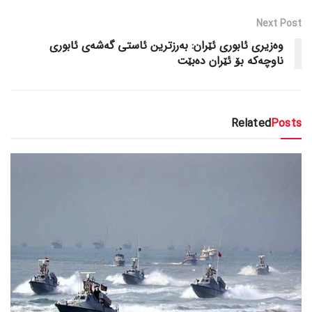
Next Post
وه‌زیری ئابوری ئێران: به‌رزترین ئاستی گه‌شه‌ی ئابوری
ناوچه‌که‌ بۆ ئێران ده‌بێت
Related
Posts