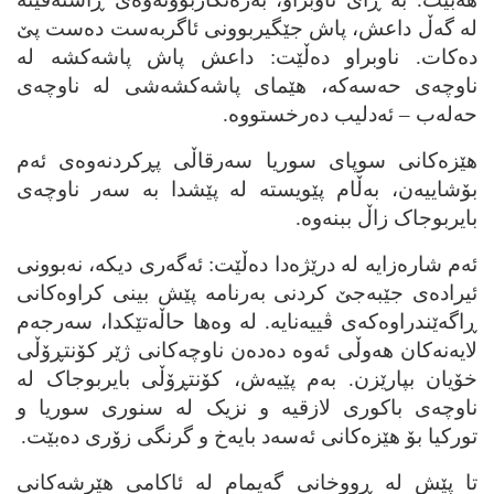
له‌ گه‌ڵ داعش، پاش جێگیربوونی ئاگربه‌ست ده‌ست پێ
ده‌کات. ناوبراو ده‌ڵێت: داعش پاش پاشه‌کشه‌ له‌
ناوچه‌ی حه‌سه‌که‌، هێمای پاشه‌کشه‌شی له‌ ناوچه‌ی
حه‌له‌ب – ئه‌دلیب ده‌رخستووه‌.
هێزه‌کانی سوپای سوریا سه‌رقاڵی پڕکردنه‌وه‌ی ئه‌م
بۆشاییه‌ن، به‌ڵام پێویسته‌ له‌ پێشدا به‌ سه‌ر ناوچه‌ی
بایربوجاک زاڵ ببنه‌وه‌.
ئه‌م شاره‌زایه‌ له‌ درێژه‌دا ده‌ڵێت: ئه‌گه‌ری دیکه‌، نه‌بوونی
ئیراده‌ی جێبه‌جێ کردنی به‌رنامه‌ پێش بینی کراوه‌کانی
ڕاگه‌ێندراوه‌که‌ی ڤییه‌نایه‌. له‌ وه‌ها حاڵه‌تێکدا، سه‌رجه‌م
لایه‌نه‌کان هه‌وڵی ئه‌وه‌ ده‌ده‌ن ناوچه‌کانی ژێر کۆنتڕۆڵی
خۆیان بپارێزن. به‌م پێیه‌ش، کۆنتڕۆڵی بایربوجاک له‌
ناوچه‌ی باکوری لازقیه‌ و نزیک له‌ سنوری سوریا و
تورکیا بۆ هێزه‌کانی ئه‌سه‌د بایه‌خ و گرنگی زۆری ده‌بێت.
تا پێش له‌ ڕووخانی گه‌یمام له‌ ئاکامی هێرشه‌کانی