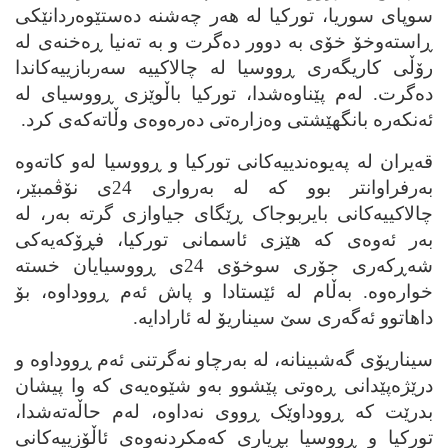
سوپای سوریا، تورکیا له‌ هه‌ر چه‌شنه‌ ده‌ستێوه‌ردانێکی
ڕاسته‌وخۆ خۆی به‌ دوور ده‌گرت و به‌ ته‌نیا ڕه‌خنه‌ی له‌
رۆڵی کاریگه‌ری ڕووسیا له‌ چالاکییه‌ سه‌ربازییه‌کاندا
ده‌گرت. له‌م پێناوه‌شدا، تورکیا باڵوێزی ڕووسیای له‌
ئه‌نکه‌ره‌ بانگهێشتی وه‌زاره‌تی ده‌ره‌وه‌ی وڵاته‌که‌ی کرد.
قه‌یران له‌ په‌یوه‌ندییه‌کانی تورکیا و ڕووسیا له‌و کاته‌وه‌
به‌رفراوانتر بوو که‌ له‌ به‌رواری 24ی نۆڤمبێر،
چالاکییه‌کانی بایربوجاک ڕێگای جیاوازی گرته‌ به‌ر، له‌
به‌ر ئه‌وه‌ی که‌ هێزی ئاسمانی تورکیا، فڕۆکه‌یه‌کی
شه‌ڕکه‌ری جۆری سوخۆی 24ی ڕووسیایان خسته‌
خواره‌وه‌. به‌ڵام له‌ ئێستادا و پاش ئه‌م ڕووداوه‌، بۆ
داهاتوو ئه‌گه‌ری سێ سیناریۆ له‌ ئارادایه‌.
سیناریۆی گه‌شبینانه‌، له‌ به‌رچاو نه‌گرتنی ئه‌م ڕووداوه‌ و
درێژه‌پێدانی ڕه‌وتی پێشوو به‌و شێوه‌یه‌ی که‌ وا پیشان
بدرێت که‌ ڕووداوێک ڕووی نه‌داوه‌، له‌م حاڵه‌ته‌شدا،
تورکیا و ڕووسیا بڕیاری که‌مکردنه‌وه‌ی ئاڵۆزییه‌کانی