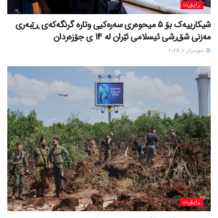
ڕاپۆرت
شیکارییەک بۆ 5 میحوەری سەرەکیی وتارە گرنگەکەی ڕێبەری
مەزنی شۆڕشی ئیسلامی ئێران لە 14 ی جۆزەردان
حوزه‌یران 6, 2025
ڕاپۆرت