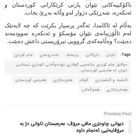
ناکۆکییه‌کانی نێوان پارتی کرێکارانی کوردستان و
ئه‌نکه‌ره‌، شه‌ڕێکی دژوار له‌و وڵاته‌ به‌ڕێ بخات.
به‌ڵام له‌ ئاکامدا، ئه‌گه‌ر پرسیار بکرێت که‌ چه‌ لایه‌نێک
له‌م ئاڵۆزییانه‌ی نێوان مۆسکۆ و ئه‌نکه‌ره‌ سوودمه‌ند
ده‌بێت؟ وه‌ڵامه‌که‌ی گرووپی تیرۆریستی داعش ده‌بێت.
Tags:
ئێران
بازرگانی
پزیشک
ته‌ندروستی
جام کوردی
دوکتۆر جام کوردی یه‌که‌مین گۆڤاری نێوده‌وڵه‌تی کۆماری ئیسلامی
ئێران له‌ هه‌رێمی کوردستان
گه‌شت و گه‌شتیاری
گۆڤار
هاورده‌کاری
هه‌رێمی کوردستان
هه‌نارده‌کاری
هه‌واڵه‌کان
Previous Post
دیوانی چاودێری مافی مرۆڤ: عه‌ره‌بستان تاوانی دژ به‌
مرۆڤایه‌تیی ئه‌نجام داوه‌