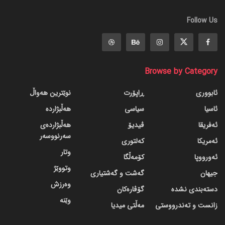
Follow Us
Browse by Category
ئابووری
ڕاپۆرت
نوێترین هەواڵ
ئاسیا
سیاسی
هەڵبژاردە
ئەفریقا
ڤیدیۆ
هەڵبژاردەی
سەرنووسەر
ئەمریکا
کەلتوری
وتار
ئەورووپا
کۆمەڵگا
وتووێژ
جیهان
گه‌شت و گه‌شتیاری
وەرزش
دسته‌بندی نشده
گۆڤاره‌کان
وێنە
زانست و تەندرووستی
مەڵتی میدیا