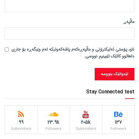
ماڵپه‌ڕ
ناو، پۆستی ئەلیکترۆنی و ماڵپەڕەکەم پاشەکەوتبکە لەم وێبگەڕە بۆ جاری
داهاتوو کاتێک تێبینیم نووسی.
Stay Connected test
99
23.9k
205k
137
Subscribers
Followers
Subscribers
Followers