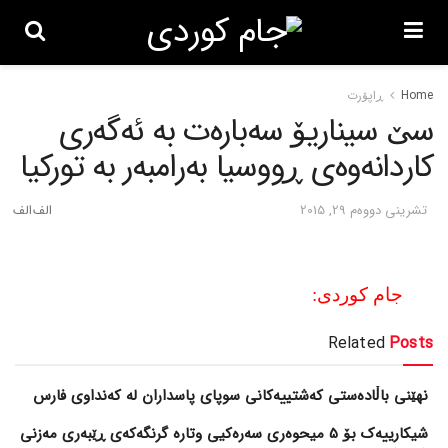
Home
ڕاپۆرت
سێ سیناریۆ سه‌باره‌ت به‌ ئه‌گه‌ری
کاردانه‌وه‌ی ڕووسیا به‌رامبه‌ر به‌ تورکیا
تشرینی دووه‌م 29, 2015
جام کوردی:
Related
Posts
نهێنی باڵادەستی کەشتییەکانی سوپای پاسداران لە کەنداوی فارس
شیکارییەک بۆ 5 میحوەری سەرەکیی وتارە گرنگەکەی ڕێبەری مەزنی