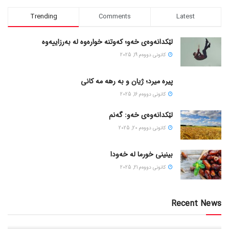
Trending
Comments
Latest
لێکدانەوەی خەو؛ کەوتنە خوارەوە لە بەرزاییەوە
كانونی دووه‌م 19, 2025
پیره میرد؛ ژیان و به رهه مه کانی
كانونی دووه‌م 16, 2025
لێکدانەوەی خەو: گەنم
كانونی دووه‌م 20, 2025
بینینی خورما لە خەودا
كانونی دووه‌م 21, 2025
Recent News