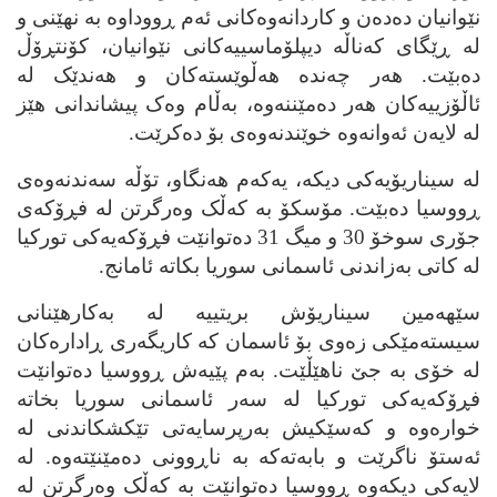
نێوانیان ده‌ده‌ن و کاردانه‌وه‌کانی ئه‌م ڕووداوه‌ به‌ نهێنی و
له‌ ڕێگای که‌ناڵه‌ دیپلۆماسییه‌کانی نێوانیان، کۆنتڕۆڵ
ده‌بێت. هه‌ر چه‌نده‌ هه‌ڵوێسته‌کان و هه‌ندێک له‌
ئاڵۆزییه‌کان هه‌ر ده‌مێننه‌وه‌، به‌ڵام وه‌ک پیشاندانی هێز
له‌ لایه‌ن ئه‌وانه‌وه‌ خوێندنه‌وه‌ی بۆ ده‌کرێت.
له‌ سیناریۆیه‌کی دیکه‌، یه‌که‌م هه‌نگاو، تۆڵه‌ سه‌ندنه‌وه‌ی
ڕووسیا ده‌بێت. مۆسکۆ به‌ که‌ڵک وه‌رگرتن له‌ فڕۆکه‌ی
جۆری سوخۆ 30 و میگ 31 ده‌توانێت فڕۆکه‌یه‌کی تورکیا
له‌ کاتی به‌زاندنی ئاسمانی سوریا بکاته‌ ئامانج.
سێهه‌مین سیناریۆش بریتییه‌ له‌ به‌کارهێنانی
سیسته‌مێکی زه‌وی بۆ ئاسمان که‌ کاریگه‌ری ڕاداره‌کان
له‌ خۆی به‌ جێ ناهێڵێت. به‌م پێیه‌ش ڕووسیا ده‌توانێت
فڕۆکه‌یه‌کی تورکیا له‌ سه‌ر ئاسمانی سوریا بخاته‌
خواره‌وه‌ و که‌سێکیش به‌رپرسایه‌تی تێکشکاندنی له‌
ئه‌ستۆ ناگرێت و بابه‌ته‌که‌ به‌ ناڕوونی ده‌مێنێته‌وه‌. له‌
لایه‌کی دیکه‌وه‌ ڕووسیا ده‌توانێت به‌ که‌ڵک وه‌رگرتن له‌