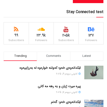
Stay Connected test
99
23.9k
205k
137
Subscribers
Followers
Subscribers
Followers
Trending
Comments
Latest
لێکدانەوەی خەو؛ کەوتنە خوارەوە لە بەرزاییەوە
كانونی دووه‌م 19, 2025
پیره میرد؛ ژیان و به رهه مه کانی
كانونی دووه‌م 16, 2025
لێکدانەوەی خەو: گەنم