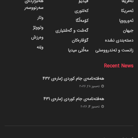
ئەفریقا
ڤیدیۆ
هەڵبژاردەی
سەرنووسەر
ئەمریکا
کەلتوری
وتار
ئەورووپا
کۆمەڵگا
وتووێژ
جیهان
گه‌شت و گه‌شتیاری
وەرزش
دسته‌بندی نشده
گۆڤاره‌کان
وێنە
زانست و تەندرووستی
مەڵتی میدیا
Recent News
هەفتەنامەی جام کوردی ژمارەی 432
ته‌مموز 28, 2026
هەفتەنامەی جام کوردی ژمارەی 431
ته‌مموز 14, 2026