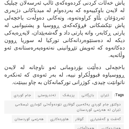
پاش خه‌ڵات کردنی کرده‌وه‌که‌ی ئاڵپ ئه‌رسه‌لان چیلیک
له‌ لایه‌ن باوکییه‌وه‌ که‌ به‌رده‌وام له‌ میدیاکانی دژبه‌ری
ئه‌ردۆغان بڵاو کراوه‌ته‌وه‌، وته‌کانی ده‌وڵه‌ت باخچه‌لی
پاش تێکشکانی فڕۆکه‌که‌ی ڕووسیا و پشتیوانیی له‌
پارتی ڕکابه‌ر، واته‌ پارتی داد و گه‌شه‌پێدان، لاپه‌ڕه‌یه‌کی
دیکه‌ له‌ ده‌ستێوه‌ردانه‌کانی تورکیا له‌ سوریا ڕوون
ده‌کاته‌وه‌ که‌ ئه‌ویش تێڕوانینی نه‌ته‌وه‌په‌ره‌ستانه‌ی ئه‌و
وڵاته‌یه‌.
باخچه‌لی ده‌ڵێت بۆردومانی ئه‌و ناوچانه‌ له‌ لایه‌ن
ڕووسیاوه‌ قبووڵکراو نییه‌، له‌ به‌ر ئه‌وه‌ی که‌ ئه‌نکه‌ره‌
ناتوانێت چیدی، کوژرانی تورکمانه‌کان به‌ چاو ببینێت.
Tags:
ئێران
بازرگانی
پزیشک
ته‌ندروستی
جام کوردی
دوکتۆر جام کوردی یه‌که‌مین گۆڤاری نێوده‌وڵه‌تی کۆماری ئیسلامی
ئێران له‌ هه‌رێمی کوردستان
گه‌شت و گه‌شتیاری
گۆڤار
هاورده‌کاری
هه‌رێمی کوردستان
هه‌نارده‌کاری
هه‌واڵه‌کان