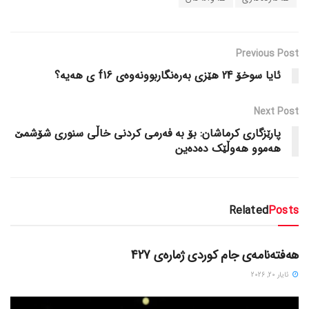
Previous Post
ئایا سوخۆ 24 هێزی به‌ره‌نگاربوونه‌وه‌ی f16 ی هه‌یه‌؟
Next Post
پارێزگاری کرماشان: بۆ به‌ فه‌رمی کردنی خاڵی سنوری شۆشمێ
هه‌موو هه‌وڵێک ده‌ده‌ین
Related
Posts
دسته‌بندی نشده
هەفتەنامەی جام کوردی ژمارەی 427
ئایار 20, 2026