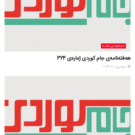
دسته‌بندی نشده
هەفتەنامەی جام کوردی ژمارەی 324
حوزه‌یران 20, 2023