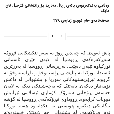
وەڵامی یەکلاکەرەوەی یانەی ڕیاڵ مەدرید بۆ ڕاکێشانی ڤێرجیڵ ڤان
دایک
هەفتەنامەی جام کوردی ژمارەی 328
پاش ئه‌وه‌ی که‌ چه‌ندین ڕۆژ به‌ سه‌ر تێکشکانی فڕۆکه‌
شه‌ڕکه‌ره‌که‌ی ڕووسیا له‌ لایه‌ن هێزی ئاسمانی
تورکیاوه‌ تێپه‌ڕ ده‌بێت، به‌رپرسانی ڕووسیا له‌ به‌رزترین
ئاستدا، تورکیا به‌ پاڵپشتی ڕاسته‌وخۆ و ناڕاسته‌وخۆ له‌
گرووپه‌ تیرۆریستییه‌کانی سوریا و پشتیوانی له‌ داعش
تۆمه‌تبار ده‌که‌ن. بابه‌تێک که‌ به‌چه‌شنێکی دیکه‌ له‌ لایه‌ن
حه‌سه‌ن ڕۆحانی سه‌رۆک کۆماری ئیسلامی ئێرانیش
دووپات کرایه‌وه‌. ڕووداوی فڕۆکه‌که‌ی ڕووسیا له‌ گۆشه‌
نیگایه‌کی دیکه‌وه‌ پێویستی به‌ لێکدانه‌وه‌ هه‌یه‌. تورکیا
ئه‌م فڕۆکه‌یه‌ی له‌ پشتیوانی چه‌ لایه‌نێک خستووه‌ته‌