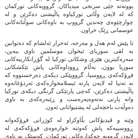
بوونه‌ته‌ جێی سرنجی میدیاکان. گرووپه‌کانی تورکمان
که‌ له‌ لایه‌ن وڵاتی تورکیاوه‌ پاڵپشتی ده‌کرێن و له‌
چوارچێوه‌ی چه‌ندین گرووپ به‌ ناوه‌کانی سوڵتانه‌کانی
عوسمانی ڕێک خراون.
تا پێش له‌م هه‌ل و مه‌رجه‌، ئه‌حرار ئه‌لشام که‌ ده‌توانین
به‌ لقی سوریای ئیخوان موسلمین ناوی ببه‌ین،
سه‌ره‌کیترین هێزی وشکانی تورکیا له‌ گۆڕانکارییه‌کانی
سوریا بوون، به‌ڵام ڕووداوه‌کانی پاش تێکشکانی
فڕۆکه‌که‌ی ڕووسیا، گرووپێکی دیکه‌ی ده‌رخستووه‌ که‌
نه‌ ته‌نیا له‌ لایه‌ن پارته‌ ئیسلامخوازه‌که‌ی ئه‌ردۆغانه‌وه‌
پاڵپشتی ده‌کرێن، که‌چی پارتێکی گرنگی دیکه‌ی تورکیا
واته‌ پارتی نه‌ته‌وه‌په‌ره‌ست و ڕێبه‌ره‌که‌ی به‌ ناوی
ده‌وڵه‌ت باخچه‌لی له‌ پشتیوانانی ئه‌ون.
وێنه‌ و ڤیدیۆکانی بڵاوکراو له‌ کوژرانی فڕۆکه‌وانه‌
ڕووسییه‌که‌ پاش که‌وتنه‌ خواره‌وه‌ی فڕۆکه‌که‌ی له‌
لایه‌ن گرووپه‌ چه‌کداره‌کانی تورکمان، که‌سێک به‌ ناوی