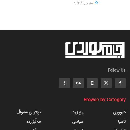
حوزه‌یران 9, 2026
Follow Us
Browse by Category
ئابووری
ڕاپۆرت
نوێترین هەواڵ
ئاسیا
سیاسی
هەڵبژاردە