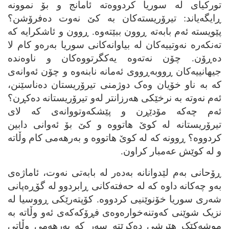
تورکیای له‌ سوریا کردووه‌ته‌ ئامانج و بۆ نموونه‌
ڕایگه‌یاند: تیرۆریسته‌کان به‌ کێ نه‌وت ده‌فرۆشن؟
پێویسته‌ ئه‌م بابه‌ته‌ ڕوون ببێته‌وه‌. ڕوون و ئاشکرایه‌ که‌
ته‌نکه‌ره‌ نه‌وتییه‌کان له‌ بیاوانه‌کانی سوریا به‌ره‌و کام لا
ده‌ڕۆن. چۆن نه‌ته‌وه‌ یه‌کگرتووه‌کان و ناوه‌نده‌
جیهانییه‌کان ڕووبه‌ڕووی ئه‌مانه‌ نابنه‌وه‌ و چۆن ئه‌وانه‌ی
که‌ به‌ ناو خۆیان وه‌ک دوژمنی تیرۆریستان ده‌ناسێنن،
ئه‌م نه‌وته‌ به‌ نرخێکی هه‌رزانتر له‌و تیرۆریستانه‌ ده‌کڕن؟
ئه‌م چه‌که‌ مۆدێڕن و پێشکه‌وتووانه‌ی که‌ لای
تیرۆریستانه‌ له‌ کوێ هاتووه‌ و کێ بۆ ئه‌وانی دابین
کردووه‌؟ ڕوونه‌ که‌ له‌ کوێ هاتووه‌ و به‌رهه‌می کام وڵاته‌
و له‌ کوێش عه‌مبار کراون.
ڕۆحانی به‌م لێدوانانه‌ به‌ده‌ر له‌ بابه‌تی نه‌وت، ئاماژه‌ی
به‌و چه‌کانه‌ داوه‌ که‌ له‌ حه‌فته‌کانی ڕابردوو له‌ گۆڕه‌پانی
شه‌ری سوریا خۆنوێنیی کردووه‌. کۆپته‌رێکی ڕووسیا له‌
نزیک شوێنی که‌وتنه‌خواره‌وه‌ی فڕۆکه‌که‌ی ئه‌و وڵاته‌ به‌
موشه‌کێک هێرشی ده‌کرێته‌ سه‌ر که‌ به‌رهه‌می وڵاتی