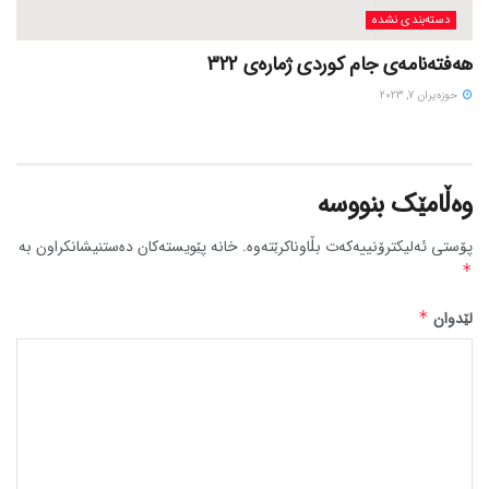
دسته‌بندی نشده
هەفتەنامەی جام کوردی ژمارەی 322
حوزه‌یران 7, 2023
وەڵامێک بنووسە
پۆستی ئەلیکترۆنییەکەت بڵاوناکرێتەوە.
خانە پێویستەکان دەستنیشانکراون بە
*
لێدوان
*