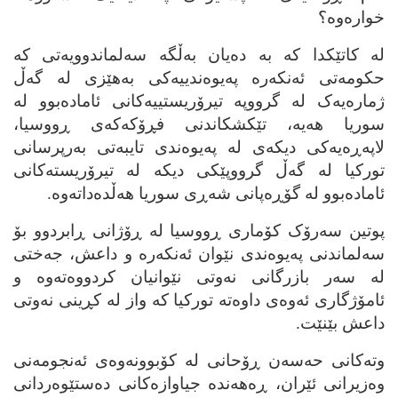
خواره‌وه‌؟
له‌ کاتێکدا که‌ به‌ ده‌یان به‌ڵگه‌ سه‌لماندوویه‌تی که‌
حکومه‌تی ئه‌نکه‌ره‌ په‌یوه‌ندییه‌کی به‌هێزی له‌ گه‌ڵ
ژماره‌یه‌ک له‌ گرووپه‌ تیرۆریستییه‌کانی ئاماده‌بوو له‌
سوریا هه‌یه‌، تێکشکاندنی فڕۆکه‌که‌ی ڕووسیا،
لاپه‌ڕه‌یه‌کی دیکه‌ی له‌ په‌یوه‌ندی تایبه‌تی به‌رپرسانی
تورکیا له‌ گه‌ڵ گرووپێکی دیکه‌ له‌ تیرۆریسته‌کانی
ئاماده‌بوو له‌ گۆڕه‌پانی شه‌ڕی سوریا هه‌ڵده‌داته‌وه‌.
پوتین سه‌رۆک کۆماری ڕووسیا له‌ ڕۆژانی ڕابردوو بۆ
سه‌لماندنی په‌یوه‌ندی نێوان ئه‌نکه‌ره‌ و داعش، جه‌ختی
له‌ سه‌ر بازرگانی نه‌وتی نێوانیان کردووه‌ته‌وه‌ و
ئامۆژگاری ئه‌وه‌ی داوه‌ته‌ تورکیا که‌ واز له‌ کڕینی نه‌وتی
داعش بێنێت.
وته‌کانی حه‌سه‌ن ڕۆحانی له‌ کۆبوونه‌وه‌ی ئه‌نجومه‌نی
وه‌زیرانی ئێران، ڕه‌هه‌نده‌ جیاوازه‌کانی ده‌ستێوه‌ردانی