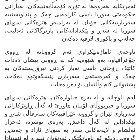
ئه‌مریکایه‌. هه‌روه‌ها له‌ تۆڕه‌ کۆمه‌ڵایه‌تییه‌کان، نه‌یارانی
حکومه‌تی سوریا باسی کارامه‌یی چه‌ک و پێداویستییه‌
سه‌ربازییه‌کانی خۆیان له‌ به‌رامبه‌ر هێزه‌کانی سوپای
سوریا له‌ شه‌ڕ و پێکدادانه‌کانی پارێزگاکانی ئه‌دلیب،
حه‌له‌ب و باکوری لازقیه‌ ده‌که‌ن.
ناوچه‌ی ئاماژه‌پێکراوی ئه‌م گرووپانه‌ له‌ ڕووی
جۆغرافیاوه‌ به‌و شێوه‌یه‌ که‌ به‌ ڕوونی پیشان ده‌دات
کاتێک ڕۆحانی باسی ته‌یار کردنی تیرۆریسته‌کان به‌
چه‌ک و که‌ره‌سته‌ی سه‌ربازی پێشکه‌وتوو ده‌کات،
پشتیوانی کام وڵاتمان بۆ ده‌رده‌خات.
له‌م ناوچانه‌ و له‌ به‌ره‌ جیاوازه‌کان، هێزه‌کانی سوپای
سوریا و حیزبووڵای لۆبنان هاوڕێ له‌ گه‌ڵ ڕاوێژکارانی
سه‌ربازی ئێران و گرووپه‌ عێراقییه‌کان سه‌رقاڵی شه‌ڕ و
پێکدادانن له‌ گه‌ڵ داعش، به‌ره‌ی نوسره‌، ئه‌حرار
ئه‌لشام و لایه‌نه‌کانی سه‌ر به‌ سوپای ئازاد و چه‌ندین
گرووپی دیکه‌ که‌ ناوبانگێکی ئه‌وتۆیان نییه‌ و له‌ ئێستادا