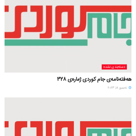
دسته‌بندی نشده
هەفتەنامەی جام کوردی ژمارەی 328
ته‌مموز 18, 2023