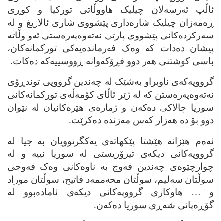
ئاڵپ ئه‌رسه‌لان چیلیک هاووڵاتی تورکیا و کوڕی
ڕه‌مه‌زان چیلیک شاره‌داری پێشووی شاری ئالازیغ و له‌
سه‌رکرده‌کانی پێشووی پارتی نه‌ته‌وه‌په‌ره‌ستی ئه‌و وڵاته‌
پیشان ده‌دات که‌ وه‌ک فه‌رمانده‌یه‌کی تورکمانه‌کان،
باسی کوشتنی هه‌ر دوو فڕۆکه‌وانه‌ ڕووسییه‌که‌ ده‌کات.
گرووپه‌که‌ی ناوبراو به‌شێک له‌ چه‌ندین گرووپی توندڕۆی
نه‌ته‌وه‌په‌ره‌ستن که‌ له‌ ژێر ئاڵای کۆمه‌ڵه‌ی تورکمانه‌کانی
سوریا چالاکی ده‌که‌ن و ژماره‌ی هێزه‌کانیان له‌ نێوان
دوو بۆ ده‌ هه‌زار که‌س مه‌زنده‌ ده‌کرێت.
ئه‌ه‌م هێزانه‌ هێشتا پێکهاته‌ی یه‌کگرتوویان به‌ جیا له‌
گرووپه‌کانی دیکه‌ی تیرۆریستی له‌ سوریا نییه‌ و له‌
چوارچێوه‌ی چه‌ندین فه‌وج به‌ ناوه‌کانی وه‌ک فه‌وجی
سوڵتان سه‌لیم، سوڵتان محه‌ممه‌د فاتیح، سوڵتان موراد
و … هاوکاری گرووپه‌کانی دیکه‌ی ئاماده‌بوو له‌
گۆڕه‌پانی شه‌ڕی سوریا ده‌که‌ن.