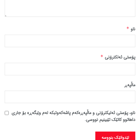
ناو
*
پۆستی ئەلکترۆنی
*
ماڵپه‌ڕ
ناو، پۆستی ئەلیکترۆنی و ماڵپەڕەکەم پاشەکەوتبکە لەم وێبگەڕە بۆ جاری
داهاتوو کاتێک تێبینیم نووسی.