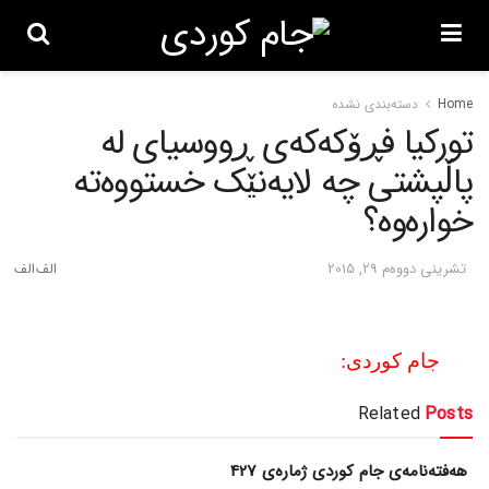
Home
دسته‌بندی نشده
تورکیا فڕۆکه‌که‌ی ڕووسیای له‌
پاڵپشتی چه‌ لایه‌نێک خستووه‌ته‌
خواره‌وه‌؟
تشرینی دووه‌م 29, 2015
جام کوردی:
Related
Posts
هەفتەنامەی جام کوردی ژمارەی 427