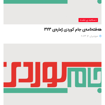
دسته‌بندی نشده
هەفتەنامەی جام کوردی ژمارەی 323
حوزه‌یران 12, 2023