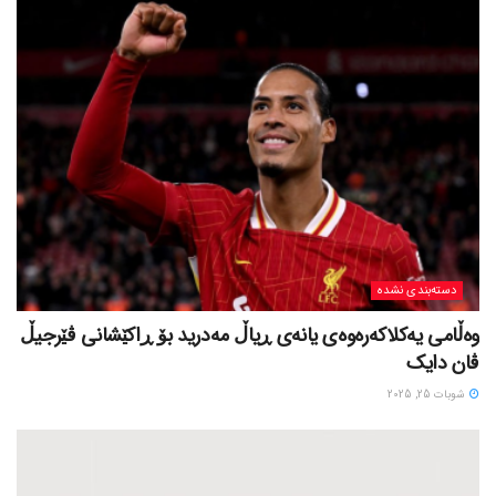
دسته‌بندی نشده
وەڵامی یەکلاکەرەوەی یانەی ڕیاڵ مەدرید بۆ ڕاکێشانی ڤێرجیڵ
ڤان دایک
شوبات 25, 2025