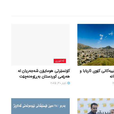
کەلتوری
یەكانی كێوی ئاربابا و
کۆنسێرتی هومایۆن شەجەریان لە
نە
هەرێمی کوردستان بەڕێوەدەچێت
ئایار 30, 2025