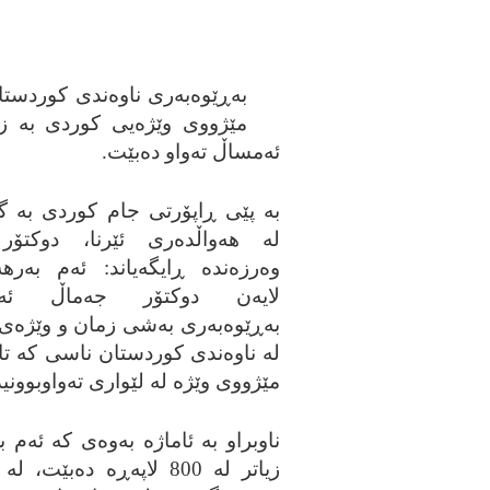
به‌ڕێوه‌به‌ری ناوه‌ندی کوردس
مێژووی وێژه‌یی کوردی به‌ زم
ئه‌مساڵ ته‌واو ده‌بێت.
به‌ پێی ڕاپۆرتی جام کوردی به‌ گێڕ
له‌ هه‌واڵده‌ری ئێرنا، دوکتۆر
وه‌رزه‌نده‌ ڕایگه‌یاند: ئه‌م به‌رهه
لایه‌ن دوکتۆر جه‌ماڵ ئه‌ح
به‌ڕێوه‌به‌ری به‌شی زمان و وێژه‌
له‌ ناوه‌ندی کوردستان ناسی که‌ تایبه
مێژووی وێژه‌ له‌ لێواری ته‌واوبوونیدا
ناوبراو به‌ ئاماژه‌ به‌وه‌ی که‌ ئه‌م به
زیاتر له‌ 800 لاپه‌ڕه‌ ده‌بێت، ل