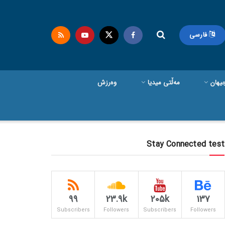
فارسی
یهان
مەڵتی میدیا
وەرزش
Stay Connected test
99
23.9k
205k
137
Subscribers
Followers
Subscribers
Followers