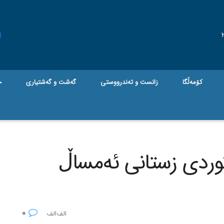
کۆمەڵگا
زانست و تەندرووستی
گه‌شت و گه‌شتیاری
ج
کوردی زستانی ئه‌مساڵ
0