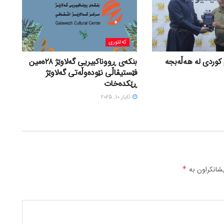
کەلتوری
 کوردی لە ھەڵەبجە
بنکەی ڕووناکبیریی گەلاوێژ ٢٨ەمین
فێستیڤاڵی نێودەوڵەتی گەلاوێژ
ڕێکدەخات
ئایار 10, 2025
شانکراون بە
*