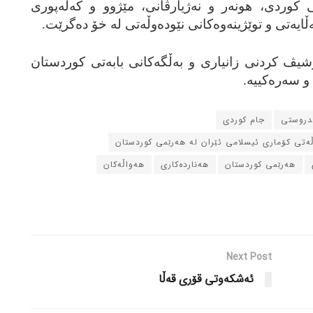
ی کوردی، هونه‌ر و نه‌ژیارڤانی، مێژوو و که‌له‌پوری
یه‌تی و توێژینه‌وه‌کانی نێوده‌وڵه‌تی له‌ خۆ ده‌گرێت.
ئه‌رشیڤ کردنی زانیاری و به‌ڵگه‌کانی بابه‌تی کوردستان
سه‌ره‌کییه‌.
ندروستی
جام کوردی
ڵه‌تی کۆماری ئیسلامی ئێران له‌ هه‌رێمی کوردستان
هه‌رێمی کوردستان
هه‌نارده‌کاری
هه‌واڵه‌کان
Next Post
ئه‌شکه‌وتی قۆری قه‌ڵا