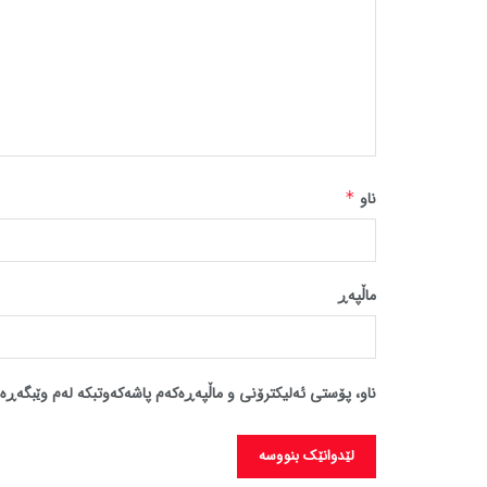
ناو
*
ماڵپه‌ڕ
ناو، پۆستی ئەلیکترۆنی و ماڵپەڕەکەم پاشەکەوتبکە لەم وێبگەڕە 