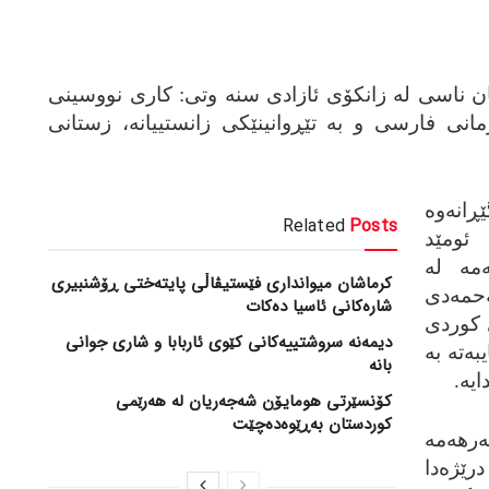
تان ناسی له‌ زانکۆی ئازادی سنه‌ وتی: کاری نووسینی
انی فارسی و به‌ تێڕوانینێکی زانستییانه‌، زستانی
انه‌وه‌
Related
Posts
 ئومێد
‌مه‌ له‌
کرماشان میوانداری فێستیڤاڵی پایتەختی ڕۆشنبیری
مه‌دی
شارەکانی ئاسیا دەکات
ی کوردی
‎دیمەنە سروشتییەكانی كێوی ئاربابا و شاری جوانی
‌ته‌ به‌
بانە
یه‌.
کۆنسێرتی هومایۆن شەجەریان لە هەرێمی
کوردستان بەڕێوەدەچێت
‌رهه‌مه‌
ه‌ درێژه‌دا