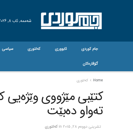
شەممە, ئاب 8, 2026
جام کوردی
ئابووری
کەلتوری
سیاسی
گۆڤاره‌کان
Home
کەلتوری
کتێبی مێژووی وێژه‌یی 
ته‌واو ده‌بێت
تشرینی دووه‌م 28, 2015
in
کەلتوری