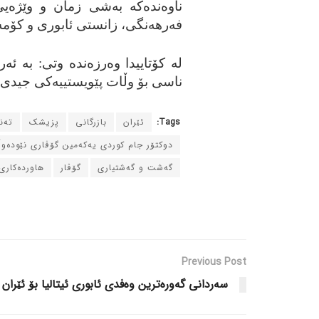
ناوه‌نده‌که‌ به‌شی زمان و وێژه‌ی
فه‌رهه‌نگی، زانستی ئابوری و کۆمه‌ڵا
له‌ کۆتاییدا وه‌رزه‌نده‌ وتی: به‌ 
ناسی بۆ وڵات پێویستییه‌کی جیدی و 
Tags:
ئێران
بازرگانی
پزیشک
ته‌
دوکتۆر جام کوردی یه‌که‌مین گۆڤاری نێوده‌و
گه‌شت و گه‌شتیاری
گۆڤار
هاورده‌کاری
Previous Post
سه‌ردانی گه‌وره‌ترین وه‌فدی ئابوری ئیتالیا بۆ ئێران