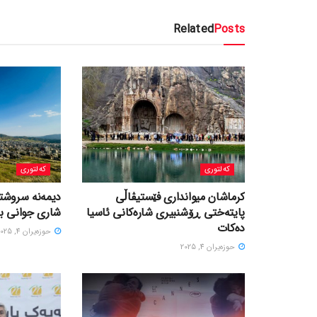
Related
Posts
کەلتوری
کەلتوری
کرماشان میوانداری فێستیڤاڵی
‎دیمەنە سروشتی
پایتەختی ڕۆشنبیری شارەکانی ئاسیا
شاری جوانی با
دەکات
حوزه‌یران 4, 2025
حوزه‌یران 4, 2025