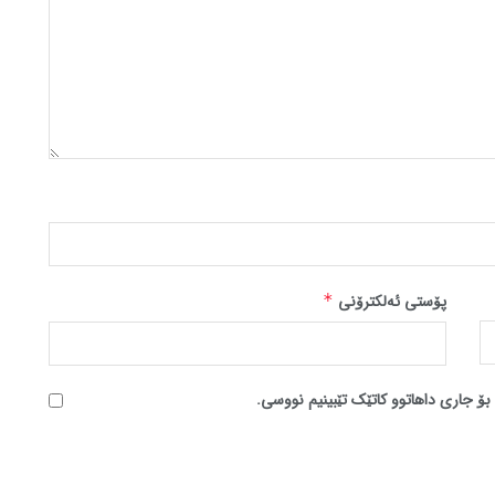
پۆستی ئەلکترۆنی
*
بۆ جاری داهاتوو کاتێک تێبینیم نووسی.