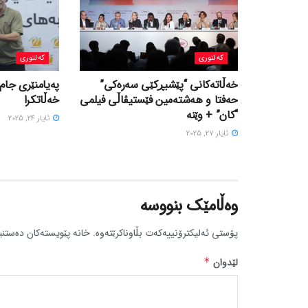
کەلتوری
کەلتوری
خه‌ڵاته‌کانی “پێشبڕکێی سه‌ره‌کی”
پەیامنێری جام
حه‌فتا و هه‌شته‌مین فێستیڤاڵی فیلمی
خەڵاتکرا
“کان” + وێنە
ئایار 24, 2025
ئایار 27, 2025
وەڵامێک بنووسە
پۆستی ئەلیکترۆنییەکەت بڵاوناکرێتەوە.
خانە پێویستەکان دەستنی
لێدوان
*