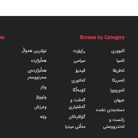
ws
Browse by Category
ئابووری
ڕاپۆرت
نوێترین هەواڵ
ئاسیا
سیاسی
هەڵبژاردە
ئەفریقا
ڤیدیۆ
هەڵبژاردەی
سەرنووسەر
ئەمریکا
کەلتوری
وتار
ئەورووپا
کۆمەڵگا
وتووێژ
جیهان
گه‌شت و
گه‌شتیاری
وەرزش
دسته‌بندی نشده
گۆڤاره‌کان
وێنە
زانست و
تەندرووستی
مەڵتی میدیا