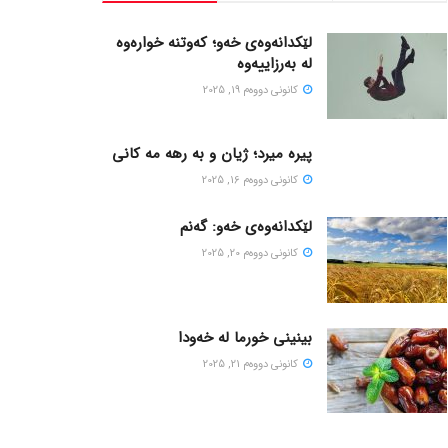
لێکدانەوەی خەو؛ کەوتنە خوارەوە
لە بەرزاییەوە
كانونی دووه‌م 19, 2025
پیره میرد؛ ژیان و به رهه مه کانی
كانونی دووه‌م 16, 2025
لێکدانەوەی خەو: گەنم
كانونی دووه‌م 20, 2025
بینینی خورما لە خەودا
كانونی دووه‌م 21, 2025