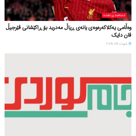
دسته‌بندی نشده
وەڵامی یەکلاکەرەوەی یانەی ڕیاڵ مەدرید بۆ ڕاکێشانی ڤێرجیڵ
ڤان دایک
شوبات 25, 2025