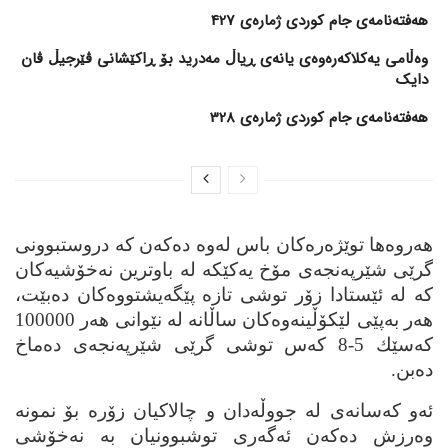
هەفتەنامەی جام کوردی ژمارەی 427
وەڵامی یەکلاکەرەوەی یانەی ڕیاڵ مەدرید بۆ ڕاکێشانی ڤێرجیڵ ڤان
دایک
هەفتەنامەی جام کوردی ژمارەی 328
هه‌روه‌ها توێژه‌ره‌كان باس له‌وه‌ ده‌كه‌ن كه‌ دروستبوونی
گرێی شێرپه‌نجه‌ی مۆخ یه‌كێكه‌ له‌ باوترین نه‌خۆشیه‌كان
كه‌ له‌ ئێستادا زۆر توشی تازه‌ پێگه‌یشتووه‌كان ده‌بێت،
هه‌ر به‌پێی لێكۆڵینه‌وه‌كان ساڵانه‌ له‌ نێوانی هه‌ر
100000
كه‌سێك 5-8 كه‌س توشی گرێی شێرپه‌نجه‌ی ده‌ماخ
ده‌بن
.
ئه‌و كه‌سانه‌ی له‌ جووڵه‌دان و چالاكیان زۆره‌ بۆ نمونه‌
وه‌رزش ده‌كه‌ن ئه‌گه‌ری توشبوونیان به‌ نه‌خۆشی