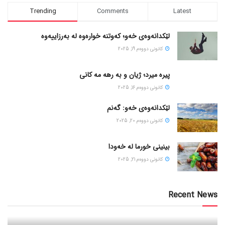
Trending
Comments
Latest
لێکدانەوەی خەو؛ کەوتنە خوارەوە لە بەرزاییەوە
كانونی دووه‌م 19, 2025
پیره میرد؛ ژیان و به رهه مه کانی
كانونی دووه‌م 16, 2025
لێکدانەوەی خەو: گەنم
كانونی دووه‌م 20, 2025
بینینی خورما لە خەودا
كانونی دووه‌م 21, 2025
Recent News