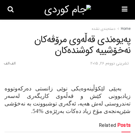
Home
دسته‌بندی نشده
په‌یوه‌ندی قه‌ڵه‌وی مرۆڤه‌کان
نه‌خۆشییه‌ کوشنده‌کان
تشرینی دووه‌م 26, 2015
به‌پێی لێكۆڵینه‌وه‌یكی نوێی زانستی ده‌ركه‌وتووه‌
زیادبوونی كێش و قه‌ڵه‌وی كاریگه‌ری له‌سه‌ر
ته‌ندروستی له‌ش هه‌یه‌،
ئه‌گه‌ری توشبوونت به‌ نه‌خۆشی
شێرپه‌نجه‌ی مۆخ زیاد ده‌كات به‌رێژه‌ی %54
.
Related
Posts