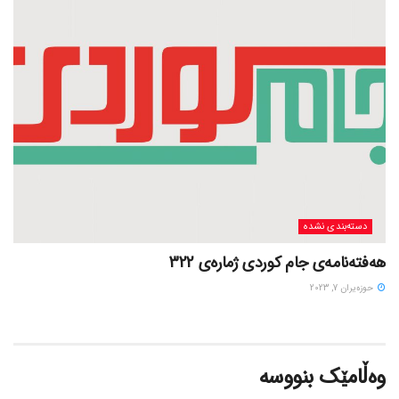
دسته‌بندی نشده
هەفتەنامەی جام کوردی ژمارەی 322
حوزه‌یران 7, 2023
وەڵامێک بنووسە