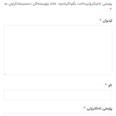
پۆستی ئەلیکترۆنییەکەت بڵاوناکرێتەوە.
خانە پێویستەکان دەستنیشانکراون بە
*
لێدوان
*
ناو
*
پۆستی ئەلکترۆنی
*