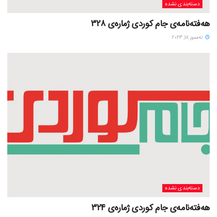
دسته‌بندی نشده
هەفتەنامەی جام کوردی ژمارەی 328
ته‌مموز 18, 2023
دسته‌بندی نشده
هەفتەنامەی جام کوردی ژمارەی 324