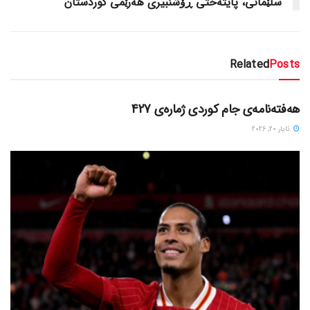
سلێمانی، پایته‌ختی ڕۆشنبیری هه‌رێمی کوردستان
Related
Posts
دسته‌بندی نشده
هەفتەنامەی جام کوردی ژمارەی 427
ئایار 20, 2026