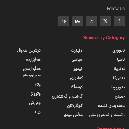
Follow Us
Browse by Category
ئابووری
ڕاپۆرت
نوێترین هەواڵ
ئاسیا
سیاسی
هەڵبژاردە
ئەفریقا
ڤیدیۆ
هەڵبژاردەی
سەرنووسەر
ئەمریکا
کەلتوری
وتار
ئەورووپا
کۆمەڵگا
وتووێژ
جیهان
گه‌شت و گه‌شتیاری
وەرزش
دسته‌بندی نشده
گۆڤاره‌کان
وێنە
زانست و تەندرووستی
مەڵتی میدیا