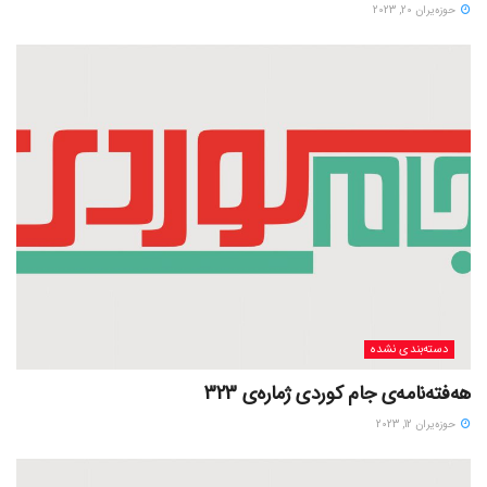
حوزه‌یران 20, 2023
دسته‌بندی نشده
هەفتەنامەی جام کوردی ژمارەی 323
حوزه‌یران 12, 2023