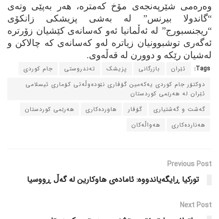
وه‌ره‌می شێرپه‌نجه‌ی مۆخ كه‌متره‌، هه‌ر به‌پێی وته‌ی
“گاندولا بیرنس” له‌ به‌شی پزیشكی زانكۆی
“
ریجنسبورج” له‌ ئه‌ڵمانیا ئه‌و كه‌سانه‌ی كێشیان زۆرتره‌
ئه‌گه‌ری توشبوونیان زیاتره‌ له‌و كه‌سانه‌ی كه‌ چالاكن و
له‌شیان رێكه‌ و دوورن له‌ قه‌ڵه‌وی
.
Tags:
ئێران
بازرگانی
پزیشک
ته‌ندروستی
جام کوردی
دوکتۆر جام کوردی یه‌که‌مین گۆڤاری نێوده‌وڵه‌تی کۆماری ئیسلامی
ئێران له‌ هه‌رێمی کوردستان
گه‌شت و گه‌شتیاری
گۆڤار
هاورده‌کاری
هه‌رێمی کوردستان
هه‌نارده‌کاری
هه‌واڵه‌کان
Previous Post
تورکیا ڕایگه‌یاندووه‌: ئاماده‌ی هاوکارین له‌ گه‌ڵ ڕووسیا
Next Post