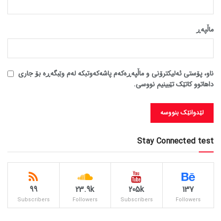
ماڵپه‌ڕ
ناو، پۆستی ئەلیکترۆنی و ماڵپەڕەکەم پاشەکەوتبکە لەم وێبگەڕە بۆ جاری
داهاتوو کاتێک تێبینیم نووسی.
Stay Connected test
99
23.9k
205k
137
Subscribers
Followers
Subscribers
Followers