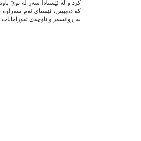
کرد و له‌ ئێستادا سه‌ر له‌ نوێ باوه
که‌ ده‌یبینن، ئێستای ئه‌م سه‌راوه‌ 
به‌ ڕوانسه‌ر و ناوچه‌ی ئه‌ورامانات 