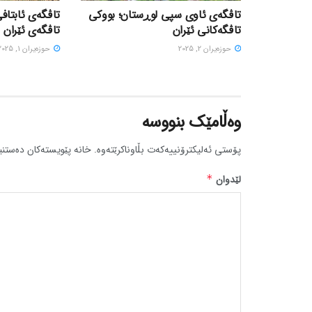
تاڤگەی ئاوی سپی لوڕستان؛ بووکی
تاڤگەی ئابتافی
تاڤگەکانی ئێران
تاڤگەی ئێران
حوزه‌یران 2, 2025
حوزه‌یران 1, 2025
وەڵامێک بنووسە
پۆستی ئەلیکترۆنییەکەت بڵاوناکرێتەوە.
خانە پێویستەکان دەستنی
لێدوان
*