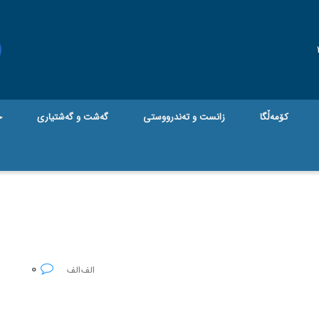
کۆمەڵگا
زانست و تەندرووستی
گه‌شت و گه‌شتیاری
ج
0