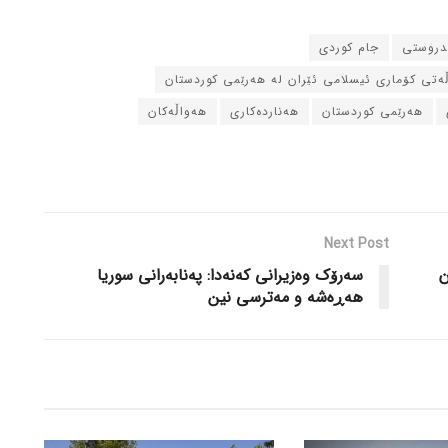
ندروستی
جام کوردی
ڵه‌تی کۆماری ئیسلامی ئێران له‌ هه‌رێمی کوردستان
هه‌رێمی کوردستان
هه‌نارده‌کاری
هه‌واڵه‌کان
Next Post
ن
سه‌رۆک وه‌زیرانی که‌نه‌دا: په‌نابه‌رانی سوریا
هه‌ڕه‌شه‌ و مه‌ترسی نین