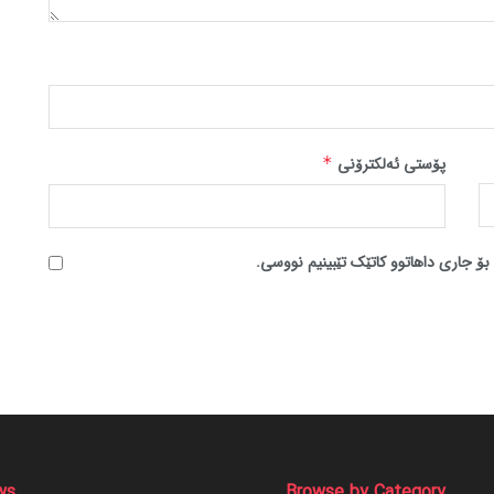
پۆستی ئەلکترۆنی
*
بۆ جاری داهاتوو کاتێک تێبینیم نووسی.
ws
Browse by Category