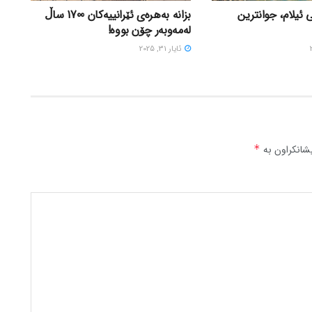
 ئیلام، جوانترین
بزانه بەهرەی ئێرانییەکان 1700 ساڵ
لەمەوبەر چۆن بووه!
ئایار 31, 2025
شانکراون بە
*