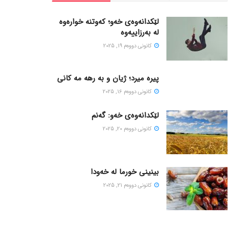
لێکدانەوەی خەو؛ کەوتنە خوارەوە
لە بەرزاییەوە
كانونی دووه‌م 19, 2025
پیره میرد؛ ژیان و به رهه مه کانی
كانونی دووه‌م 16, 2025
لێکدانەوەی خەو: گەنم
كانونی دووه‌م 20, 2025
بینینی خورما لە خەودا
كانونی دووه‌م 21, 2025