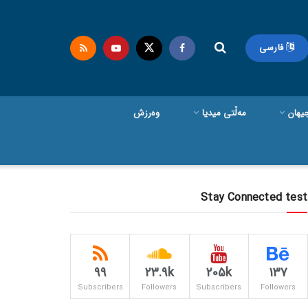
فارسی
یهان
مەڵتی میدیا
وەرزش
Stay Connected test
99
23.9k
205k
137
Subscribers
Followers
Subscribers
Followers