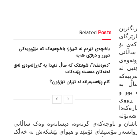
رنگترین
Related
Posts
ێزگای
که‌ی بۆ
باخچەی ئێرەم لە شیراز؛ باخچەیەک کە مێژوویەکی
 ساڵانی
دوور و درێژی هەیە
ه‌وه‌ی
“دەرەتفێ”، شوێنێک کە ساڵ تێیدا بە گەڕانەوەی لەق
نیی له‌
لەقەکان دەست پێدەکات
رییه‌که‌
کام پێغەمبەرانە لە ئێران نێژراون؟
اڵ به‌
 بوو و
‌ ڕووی
‌که‌دا
ه‌پۆله‌
ماشان و ناوچه‌که‌ی گرته‌وه‌، دیسانه‌وه‌ وه‌ک ساڵانی
ڕوانسه‌ر مۆسیقای ئۆمێد و هیوای پێشکه‌ش به‌ خه‌ڵک