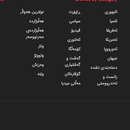
ئابووری
ڕاپۆرت
نوێترین هەواڵ
ئاسیا
سیاسی
هەڵبژاردە
ئەفریقا
ڤیدیۆ
هەڵبژاردەی
سەرنووسەر
ئەمریکا
کەلتوری
وتار
ئەورووپا
کۆمەڵگا
وتووێژ
جیهان
گه‌شت و
گه‌شتیاری
وەرزش
دسته‌بندی نشده
گۆڤاره‌کان
وێنە
زانست و
تەندرووستی
مەڵتی میدیا