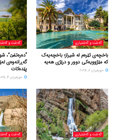
گه‌شت و گه‌شتیاری
گه‌شت و گه‌شتی
باخچەی ئێرەم لە شیراز؛ باخچەیەک
“دەرەتفێ”، شو
کە مێژوویەکی دوور و درێژی هەیە
گەڕانەوەی لە
پێدەکات
حوزه‌یران 6, 2025
حوزه‌یران 4, 2025
گه‌شت و گه‌شتیاری
گه‌شت و گه‌شتی