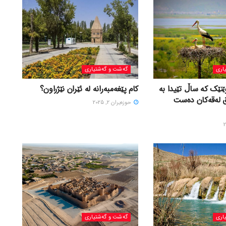
اری
گه‌شت و گه‌شتیاری
ێنێک کە ساڵ تێیدا بە
کام پێغەمبەرانە لە ئێران نێژراون؟
ق لەقەکان دەست
حوزه‌یران 2, 2025
اری
گه‌شت و گه‌شتیاری