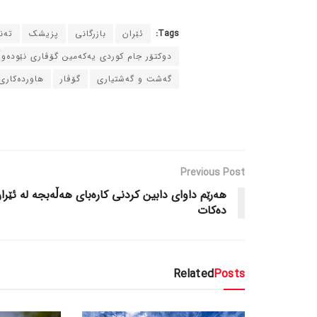
Tags:
ئێران
بازرگانی
پزیشک
ته‌
دوکتۆر جام کوردی یه‌که‌مین گۆڤاری نێوده‌و
گه‌شت و گه‌شتیاری
گۆڤار
هاورده‌کاری
Previous Post
هه‌رێم داوای دابین کردنی کاره‌بای هه‌ڵه‌بجه‌ له‌ ئێرا
ده‌کات
Related
Posts