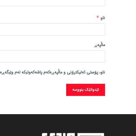
ناو
*
ماڵپه‌ڕ
ناو، پۆستی ئەلیکترۆنی و ماڵپەڕەکەم پاشەکەوتبکە لەم وێبگەڕە 