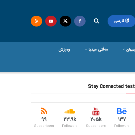
فارسی
یهان
مەڵتی میدیا
وەرزش
Stay Connected test
99
23.9k
205k
137
Subscribers
Followers
Subscribers
Followers