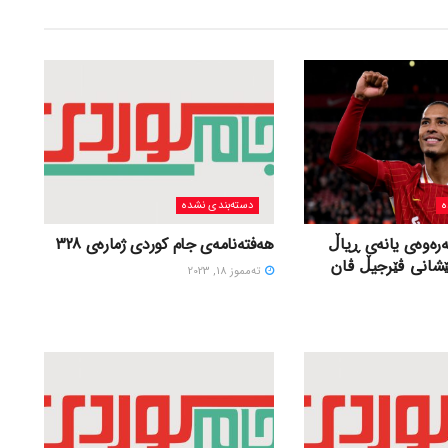
ه
دسته‌بندی نشده
ەرەوەی یانەی ڕیاڵ
هەفتەنامەی جام کوردی ژمارەی 328
ێشانی ڤێرجیڵ ڤان
ته‌مموز 18, 2023