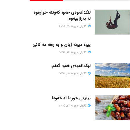
لێکدانەوەی خەو؛ کەوتنە خوارەوە
لە بەرزاییەوە
كانونی دووه‌م 19, 2025
پیره میرد؛ ژیان و به رهه مه کانی
كانونی دووه‌م 16, 2025
لێکدانەوەی خەو: گەنم
كانونی دووه‌م 20, 2025
بینینی خورما لە خەودا
كانونی دووه‌م 21, 2025