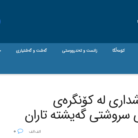
کۆمەڵگا
زانست و تەندرووستی
گه‌شت و گه‌شتیاری
ج
شداری لە كۆنگرەی
ی سروشتی گەیشتە تاران
0