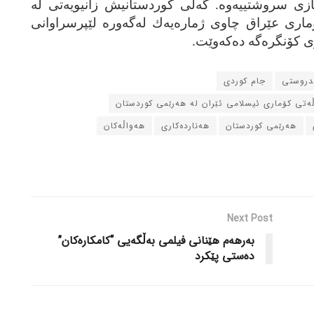
ازی سروشتییەوە. گەلی كوردستانیش زانیویەتی لە
ماری عێراق چاوی ژمارەیەك لەگەورە لێپرسراوانی
ی كۆنگرەگە دەكەوێت.
ندروستی
جام کوردی
ڵه‌تی کۆماری ئیسلامی ئێران له‌ هه‌رێمی کوردستان
هه‌رێمی کوردستان
هه‌نارده‌کاری
هه‌واڵه‌کان
Next Post
به‌رهه‌م هێنانی فیلمی به‌ڵگه‌یی “کامکاره‌کان”
ده‌ستی پێکرد