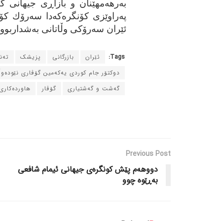
بەرهەمهێنان و بازاڕی جیهانی گ
پەراوێزی كۆنگرەكەدا سەرۆك كۆ
ئێران سەرۆكی وڵاتانی بەشداربوو
Tags:
ئێران
بازرگانی
پزیشک
ته‌
دوکتۆر جام کوردی یه‌که‌مین گۆڤاری نێوده‌و
گه‌شت و گه‌شتیاری
گۆڤار
هاورده‌کاری
Previous Post
دووهه‌م پێش کونگره‌ی جیهانی ئیمام شافعی
به‌ڕێوه‌ چوو