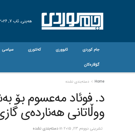
هه‌ینی, ئاب 7, 2026
جام کوردی
ئابووری
کەلتوری
سیاسی
گۆڤاره‌کان
Home
دسته‌بندی نشده
د. فوئاد مەعسوم بۆ بە
ووڵاتانی هەناردەی گاز
تشرینی دووه‌م 23, 2015
in
دسته‌بندی نشده