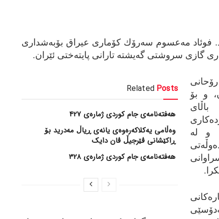
. فوئاد مەعسوم سەرۆك كۆماری عیراق بۆبەشداری
اری گازی سروشتی گەیشتە تارانی پایتەختی ئێران.
ۆحانی
Related
Posts
 و بۆ
باڵای
هەفتەنامەی جام کوردی ژمارەی 427
دەكاری
وەڵامی یەکلاکەرەوەی یانەی ڕیاڵ مەدرید بۆ
 و لە
ڕاکێشانی ڤێرجیڵ ڤان دایک
وڵەتی
هەفتەنامەی جام کوردی ژمارەی 328
راوانی
را.
كانی
ۆسێی