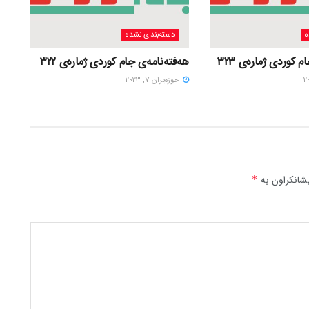
ه
دسته‌بندی نشده
 کوردی ژمارەی 323
هەفتەنامەی جام کوردی ژمارەی 322
حوزه‌یران 7, 2023
شانکراون بە
*