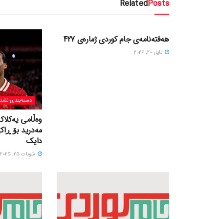
Related
Posts
دسته‌بندی نشده
هەفتەنامەی جام کوردی ژمارەی 427
ئایار 20, 2026
دسته‌بندی نشد
وەڵامی یەکلاک
مەدرید بۆ ڕاک
دایک
شوبات 25, 2025