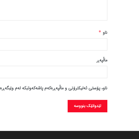
ناو
*
ماڵپه‌ڕ
ناو، پۆستی ئەلیکترۆنی و ماڵپەڕەکەم پاشەکەوتبکە لەم وێبگەڕە 