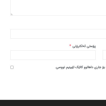
پۆستی ئەلکترۆنی
*
بۆ جاری داهاتوو کاتێک تێبینیم نووسی.