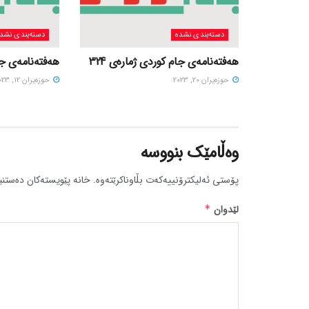
دسته‌بندی نشده
دسته‌بندی نشد
هەفتەنامەی جام کوردی ژمارەی 324
هەفتەنامەی جام
حوزه‌یران 20, 2023
حوزه‌یران 12, 2023
وەڵامێک بنووسە
پۆستی ئەلیکترۆنییەکەت بڵاوناکرێتەوە.
خانە پێویستەکان دەستنی
لێدوان
*