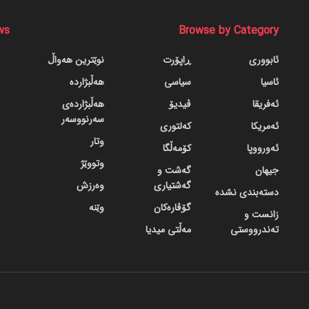
ws
Browse by Category
ئابووری
ڕاپۆرت
نوێترین هەواڵ
ئاسیا
سیاسی
هەڵبژاردە
ئەفریقا
ڤیدیۆ
هەڵبژاردەی
سەرنووسەر
ئەمریکا
کەلتوری
وتار
ئەورووپا
کۆمەڵگا
وتووێژ
جیهان
گه‌شت و
گه‌شتیاری
وەرزش
دسته‌بندی نشده
گۆڤاره‌کان
وێنە
زانست و
تەندرووستی
مەڵتی میدیا