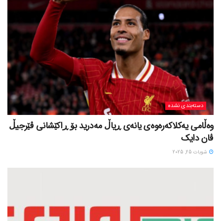
دسته‌بندی نشده
وەڵامی یەکلاکەرەوەی یانەی ڕیاڵ مەدرید بۆ ڕاکێشانی ڤێرجیڵ
ڤان دایک
شوبات 25, 2025