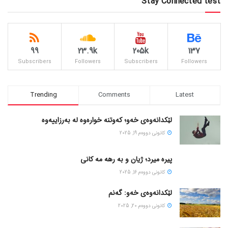
Stay Connected test
99
23.9k
205k
137
Subscribers
Followers
Subscribers
Followers
Trending
Comments
Latest
لێکدانەوەی خەو؛ کەوتنە خوارەوە لە بەرزاییەوە
كانونی دووه‌م 19, 2025
پیره میرد؛ ژیان و به رهه مه کانی
كانونی دووه‌م 16, 2025
لێکدانەوەی خەو: گەنم
كانونی دووه‌م 20, 2025