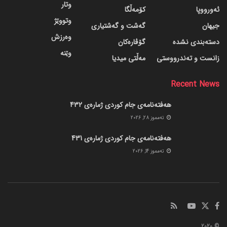
وتار
ئەورووپا
کۆمەڵگا
وتووێژ
جیهان
گه‌شت و گه‌شتیاری
وەرزش
دسته‌بندی نشده
گۆڤاره‌کان
وێنە
زانست و تەندرووستی
مەڵتی میدیا
Recent News
هەفتەنامەی جام کوردی ژمارەی 432
ته‌مموز 28, 2026
هەفتەنامەی جام کوردی ژمارەی 431
ته‌مموز 14, 2026
© 2020