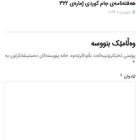
هەفتەنامەی جام کوردی ژمارەی 322
حوزه‌یران 7, 2023
وەڵامێک بنووسە
پۆستی ئەلیکترۆنییەکەت بڵاوناکرێتەوە.
خانە پێویستەکان دەستنیشانکراون بە
*
لێدوان
*