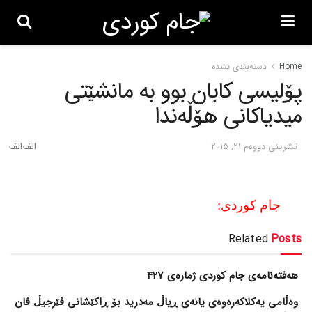
Home
دسته‌بندی نشده
پۆلیسی کابان بوو به‌ مانشێتی
میدیاکانی هۆڵه‌ندا
تشرینی دووه‌م 21, 2015
جام کوردی:
Related
Posts
هەفتەنامەی جام کوردی ژمارەی 427
وەڵامی یەکلاکەرەوەی یانەی ڕیاڵ مەدرید بۆ ڕاکێشانی ڤێرجیڵ ڤان