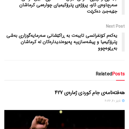
سه‌رچاوه‌ی ئاو، پرۆژه‌ی پترۆکیمیای چواره‌می کرماشان
جێبه‌جێ ده‌کرێت
Next Post
یه‌که‌م کۆنفرانسی تایبه‌ت به‌ ڕاکێشانی سه‌رمایه‌گوزاری به‌شی
پترۆکیمیا و پیشه‌سازییه‌ په‌یوه‌ندیداره‌کان له‌ کرماشان
به‌ڕێوه‌چوو
Related
Posts
دسته‌بندی نشده
هەفتەنامەی جام کوردی ژمارەی 427
ئایار 20, 2026