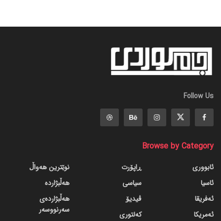
Follow Us
Browse by Category
ئابووری
ڕاپۆرت
نوێترین هەواڵ
ئاسیا
سیاسی
هەڵبژاردە
ئەفریقا
ڤیدیۆ
هەڵبژاردەی
سەرنووسەر
ئەمریکا
کەلتوری