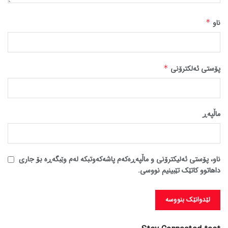
ناو
*
پۆستی ئەلکترۆنی
*
ماڵپه‌ڕ
ناو، پۆستی ئەلیکترۆنی و ماڵپەڕەکەم پاشەکەوتبکە لەم وێبگەڕە بۆ جاری
داهاتوو کاتێک تێبینیم نووسی.