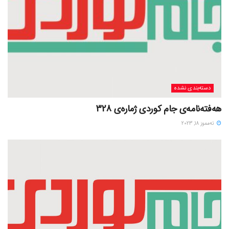
دسته‌بندی نشده
هەفتەنامەی جام کوردی ژمارەی 328
ته‌مموز 18, 2023