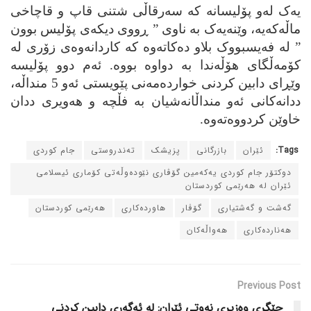
یه‌ک له‌و پۆلیسانه‌ که‌ سه‌رقاڵی شتنی قاپ و قاچاخی
ماڵه‌که‌یه‌، وێنه‌یه‌ک به‌ ناوی ” ڕووی دیکه‌ی پۆلیس بوون
” له‌ فه‌یسبووک بلاو ده‌کاته‌وه‌ که‌ کاردانه‌وه‌ی زۆری له‌
کۆمه‌ڵگای هۆڵه‌ندا به‌ دواوه‌ بووه‌. ئه‌م دوو پۆلیسه‌
وێڕای دابین کردنی خوارده‌مه‌نی پێویستی ئه‌و 5 منداڵه‌،
ددانه‌کانی ئه‌و منداڵانه‌شیان به‌ فڵچه‌ و هه‌ویری ددان
خاوێن کردووه‌ته‌وه‌.
Tags:
ئێران
بازرگانی
پزیشک
ته‌ندروستی
جام کوردی
دوکتۆر جام کوردی یه‌که‌مین گۆڤاری نێوده‌وڵه‌تی کۆماری ئیسلامی
ئێران له‌ هه‌رێمی کوردستان
گه‌شت و گه‌شتیاری
گۆڤار
هاورده‌کاری
هه‌رێمی کوردستان
هه‌نارده‌کاری
هه‌واڵه‌کان
Previous Post
جێگری وه‌زیری نه‌وتی ئێران: له‌ ئه‌گه‌ری دابین کردنی