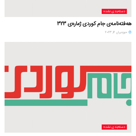
دسته‌بندی نشده
هەفتەنامەی جام کوردی ژمارەی 323
حوزه‌یران 12, 2023
دسته‌بندی نشده