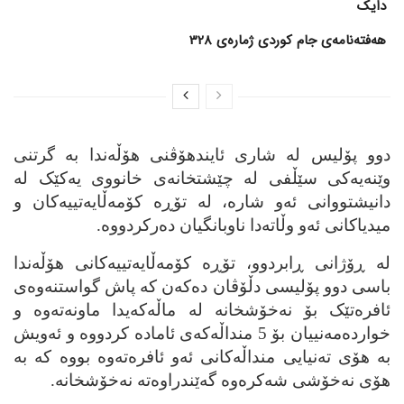
دایک
هەفتەنامەی جام کوردی ژمارەی 328
دوو پۆلیس له‌ شاری ئایندهۆڤنی هۆڵه‌ندا به‌ گرتنی
وێنه‌یه‌کی سێڵفی له‌ چێشتخانه‌ی خانووی یه‌کێک له‌
دانیشتووانی ئه‌و شاره‌، له‌ تۆڕه‌ کۆمه‌ڵایه‌تییه‌کان و
میدیاکانی ئه‌و وڵاته‌دا ناوبانگیان ده‌رکردووه‌.
له‌ ڕۆژانی ڕابردوو، تۆڕه‌ کۆمه‌ڵایه‌تییه‌کانی هۆڵه‌ندا
باسی دوو پۆلیسی دڵۆڤان ده‌که‌ن که‌ پاش گواستنه‌وه‌ی
ئافره‌تێک بۆ نه‌خۆشخانه‌ له‌ ماڵه‌که‌یدا ماونه‌ته‌وه‌ و
خوارده‌مه‌نییان بۆ 5 منداڵه‌که‌ی ئاماده‌ کردووه‌ و ئه‌ویش
به‌ هۆی ته‌نیایی منداڵه‌کانی ئه‌و ئافره‌ته‌وه‌ بووه‌ که‌ به‌
هۆی نه‌خۆشی شه‌کره‌وه‌ گه‌ێندراوه‌ته‌ نه‌خۆشخانه‌.