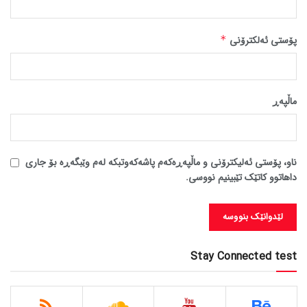
پۆستی ئەلکترۆنی
*
ماڵپه‌ڕ
ناو، پۆستی ئەلیکترۆنی و ماڵپەڕەکەم پاشەکەوتبکە لەم وێبگەڕە بۆ جاری
داهاتوو کاتێک تێبینیم نووسی.
Stay Connected test