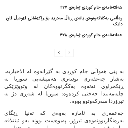
هەفتەنامەی جام کوردی ژمارەی 427
وەڵامی یەکلاکەرەوەی یانەی ڕیاڵ مەدرید بۆ ڕاکێشانی ڤێرجیڵ ڤان
دایک
هەفتەنامەی جام کوردی ژمارەی 328
به‌ پێی هه‌واڵی جام کوردی به‌ گێڕانه‌وه‌ له‌ الاخباریه‌،
به‌شار جه‌عفه‌ری نوێنه‌ری هه‌میشه‌یی سوریا له‌
ڕێکخراوی نه‌ته‌وه‌ یه‌کگرتووه‌کان له‌ وتووێژێکی
چاپه‌مه‌نیدا جه‌ختی کرده‌وه‌: سوریا له‌ شه‌ڕی دژ به‌
تیرۆردا سه‌رکه‌وتوو بووه‌.
جه‌عفه‌ری به‌ ئاماژه‌ به‌وه‌ی که‌ ته‌نیا ڕێگای
به‌ره‌نگاربوونه‌وه‌ی تیرۆر، په‌یوه‌ست بوونه‌ به‌و ئیئتلافه‌
ڕاسته‌قینه‌وه‌ی سوریا و ڕووسیا، وه‌بیری هێنایه‌وه‌