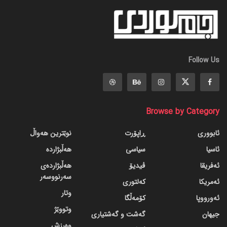
Follow Us
Browse by Category
ئابووری
ڕاپۆرت
نوێترین هەواڵ
ئاسیا
سیاسی
هەڵبژاردە
ئەفریقا
ڤیدیۆ
هەڵبژاردەی
سەرنووسەر
ئەمریکا
کەلتوری
وتار
ئەورووپا
کۆمەڵگا
وتووێژ
جیهان
گه‌شت و گه‌شتیاری
وەرزش