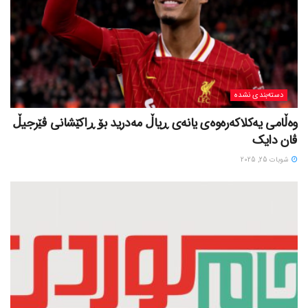
دسته‌بندی نشده
وەڵامی یەکلاکەرەوەی یانەی ڕیاڵ مەدرید بۆ ڕاکێشانی ڤێرجیڵ
ڤان دایک
شوبات 25, 2025