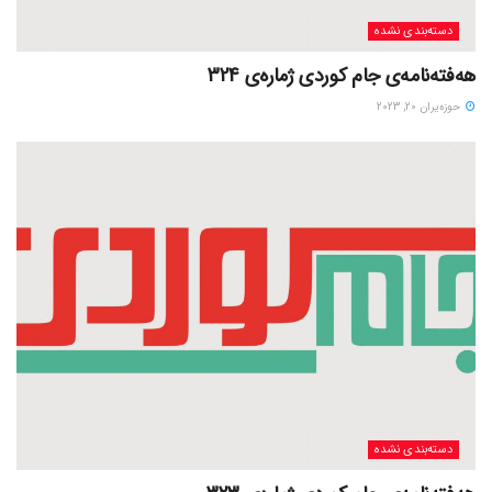
دسته‌بندی نشده
هەفتەنامەی جام کوردی ژمارەی 324
حوزه‌یران 20, 2023
دسته‌بندی نشده