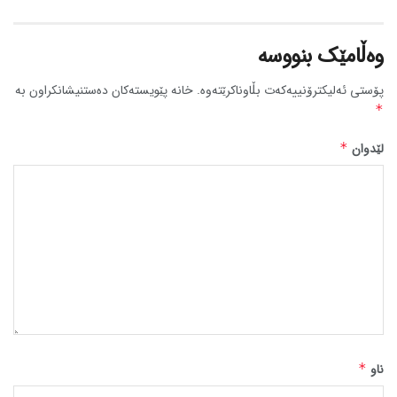
وەڵامێک بنووسە
پۆستی ئەلیکترۆنییەکەت بڵاوناکرێتەوە.
خانە پێویستەکان دەستنیشانکراون بە
*
لێدوان
*
ناو
*