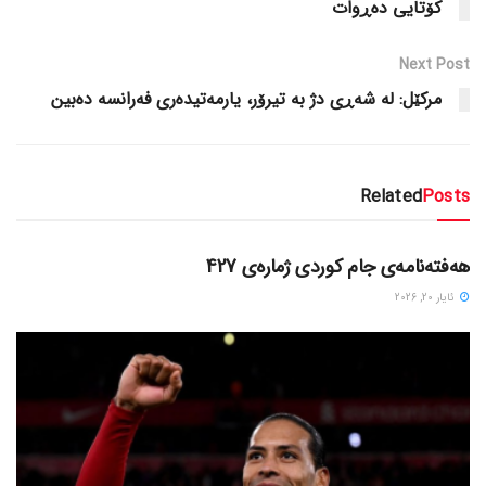
کۆتایی ده‌ڕوات
Next Post
مرکێل: له‌ شه‌ڕی دژ به‌ تیرۆر، یارمه‌تیده‌ری فه‌رانسه‌ ده‌بین
Related
Posts
دسته‌بندی نشده
هەفتەنامەی جام کوردی ژمارەی 427
ئایار 20, 2026