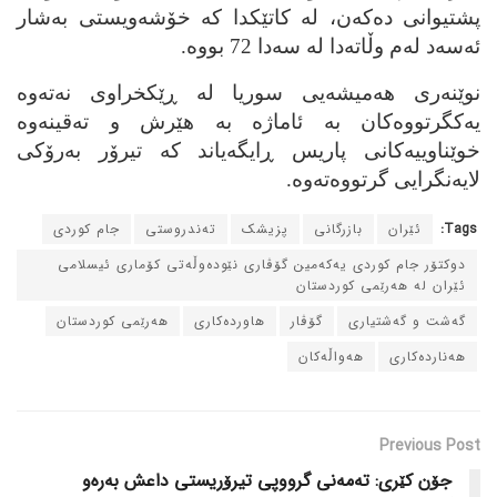
پشتیوانی ده‌که‌ن، له‌ کاتێکدا که‌ خۆشه‌ویستی به‌شار
ئه‌سه‌د له‌م وڵاته‌دا له‌ سه‌دا 72 بووه‌.
نوێنه‌ری هه‌میشه‌یی سوریا له‌ ڕێکخراوی نه‌ته‌وه‌
یه‌کگرتووه‌کان به‌ ئاماژه‌ به‌ هێرش و ته‌قینه‌وه‌
خوێناوییه‌کانی پاریس ڕایگه‌یاند که‌ تیرۆر به‌رۆکی
لایه‌نگرایی گرتووه‌ته‌وه‌.
Tags:
ئێران
بازرگانی
پزیشک
ته‌ندروستی
جام کوردی
دوکتۆر جام کوردی یه‌که‌مین گۆڤاری نێوده‌وڵه‌تی کۆماری ئیسلامی
ئێران له‌ هه‌رێمی کوردستان
گه‌شت و گه‌شتیاری
گۆڤار
هاورده‌کاری
هه‌رێمی کوردستان
هه‌نارده‌کاری
هه‌واڵه‌کان
Previous Post
جۆن کێری: ته‌مه‌نی گرووپی تیرۆریستی داعش به‌ره‌و