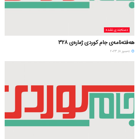
دسته‌بندی نشده
هەفتەنامەی جام کوردی ژمارەی 328
ته‌مموز 18, 2023