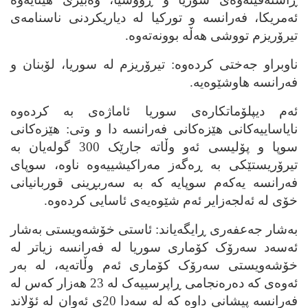
ئه‌مریکا، فه‌رانسه‌ و تورکیا له‌ دیاریکردنی ناسنامه‌ی
تیرۆریزم تووشی هه‌ڵه‌ بوونه‌ته‌وه‌.
ناوبراو جه‌ختی کرده‌وه‌: تیرۆریزم له‌ سوریا، لۆبنان و
فه‌رانسه‌ هاوشێوه‌یه‌.
ئه‌م دیپلۆماتکاره‌ی سوریا ئاماژه‌ی به‌ کرده‌وه‌
نایاساییه‌کانی هێزه‌کانی فه‌رانسه‌ دا و وتی: هێزه‌کانی
سوپا و پۆلیسی ئه‌و وڵاته‌ جارێک 300 گوله‌یان به‌
تیرۆریستێکی به‌ ڕه‌گه‌ز مه‌راکیشییه‌وه‌ ناوه‌، سوپای
فه‌رانسه‌ یه‌که‌م سوپایه‌ که‌ به‌ سه‌ربڕینی قوربانیانی
خۆی له‌ ئه‌لجه‌زایر ئه‌م شێوه‌یه‌ی ئاسایی کرده‌وه‌.
به‌شار جه‌عفه‌ری ڕایگه‌یاند: ئاستی خۆشه‌ویستی به‌شار
ئه‌سه‌د سه‌رۆک کۆماری سوریا له‌ فه‌رانسه‌ زیاتر له‌
خۆشه‌ویستی سه‌رۆک کۆماری ئه‌م وڵاته‌یه‌، له‌ به‌ر
ئه‌وه‌ی که‌ ده‌ره‌نجامی ڕاپرسییه‌ک له 23 هه‌زار که‌س له‌‌
فه‌رانسه‌ پیشانی داوه‌ که‌ له‌ سه‌دا 20ی ئه‌وان له‌ ئۆلاند