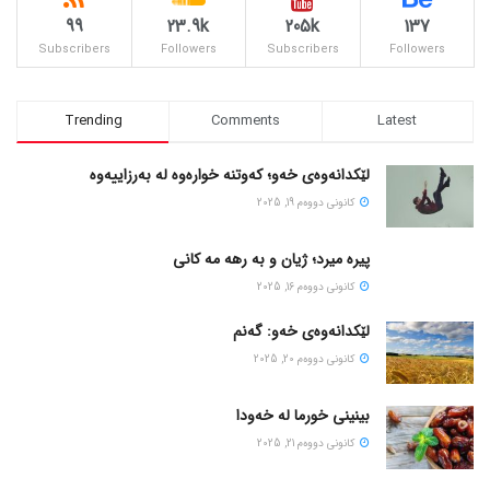
99
23.9k
205k
137
Subscribers
Followers
Subscribers
Followers
Trending
Comments
Latest
لێکدانەوەی خەو؛ کەوتنە خوارەوە لە بەرزاییەوە
كانونی دووه‌م 19, 2025
پیره میرد؛ ژیان و به رهه مه کانی
كانونی دووه‌م 16, 2025
لێکدانەوەی خەو: گەنم
كانونی دووه‌م 20, 2025
بینینی خورما لە خەودا
كانونی دووه‌م 21, 2025