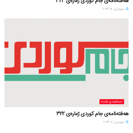
هەفتەنامەی جام کوردی ژمارەی 323
حوزه‌یران 12, 2023
دسته‌بندی نشده
هەفتەنامەی جام کوردی ژمارەی 322
حوزه‌یران 7, 2023