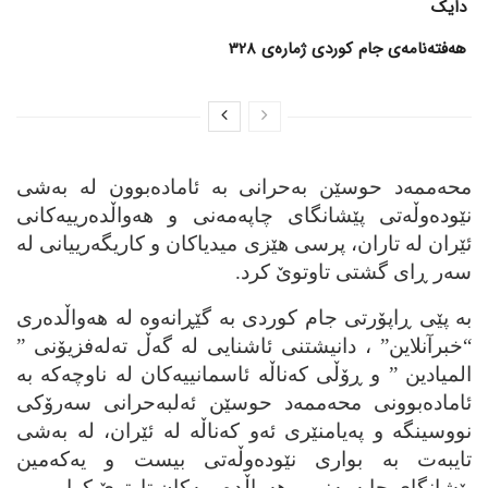
دایک
هەفتەنامەی جام کوردی ژمارەی 328
محه‌ممه‌د حوسێن به‌حرانی به‌ ئاماده‌بوون له‌ به‌شی
نێوده‌وڵه‌تی پێشانگای چاپه‌مه‌نی و هه‌واڵده‌رییه‌کانی
ئێران له‌ تاران، پرسی هێزی میدیاکان و کاریگه‌رییانی له‌
سه‌ر ڕای گشتی تاوتوێ کرد.
به‌ پێی ڕاپۆرتی جام کوردی به‌ گێڕانه‌وه‌ له‌ هه‌واڵده‌ری
“خبرآنلاین” ، دانیشتنی ئاشنایی له‌ گه‌ڵ ته‌له‌فزیۆنی ”
المیادین ” و ڕۆڵی که‌ناڵه‌ ئاسمانییه‌کان له‌ ناوچه‌که‌ به‌
ئاماده‌بوونی محه‌ممه‌د حوسێن ئه‌لبه‌حرانی سه‌رۆکی
نووسینگه‌ و په‌یامنێری ئه‌و که‌ناڵه له‌ ئێران‌، له‌ به‌شی
تایبه‌ت به‌ بواری نێوده‌وڵه‌تی بیست و یه‌که‌مین
پێشانگای چاپه‌مه‌نی و هه‌واڵده‌رییه‌کان تاوتوێ کرا.