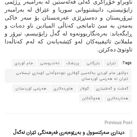
ناوبراو خۆڕاگری گه‌لی فه‌ڵه‌ستین له‌ به‌رامبه‌ر ڕژێمی
زایۆنیستی، دانیشتووانی سوریا و عێراق له‌ به‌رامبه‌ر
تیرۆریستان و ده‌ستڕێژی عه‌ره‌بستان بۆ سه‌ر خاکی
یه‌مه‌ن به‌ سێ ئامانجی که‌ناڵی المیادین ناو ده‌بات و
ڕایگه‌یاند: به‌ره‌نگاربوونه‌وه‌ له‌ گه‌ڵ زایۆنیسم، تیرۆر و
ململانێ تائیفییه‌کان له‌و کێشه‌یانه‌ن که‌ له‌م که‌ناڵه‌دا
تاوتوێ ده‌کرێن.
Tags:
ئێران
بازرگانی
پزیشک
ته‌ندروستی
جام کوردی
دوکتۆر جام کوردی یه‌که‌مین گۆڤاری نێوده‌وڵه‌تی کۆماری ئیسلامی
ئێران له‌ هه‌رێمی کوردستان
گه‌شت و گه‌شتیاری
گۆڤار
هاورده‌کاری
هه‌رێمی کوردستان
هه‌نارده‌کاری
هه‌واڵه‌کان
Previous Post
دیداری سه‌رکنسوول و به‌ڕێوه‌به‌ری فه‌رهه‌نگی ئێران له‌گه‌ڵ