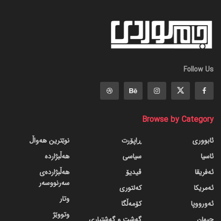
Follow Us
Browse by Category
ئابووری
ڕاپۆرت
نوێترین هەواڵ
ئاسیا
سیاسی
هەڵبژاردە
ئەفریقا
ڤیدیۆ
هەڵبژاردەی
سەرنووسەر
ئەمریکا
کەلتوری
وتار
ئەورووپا
کۆمەڵگا
وتووێژ
جیهان
گه‌شت و گه‌شتیاری