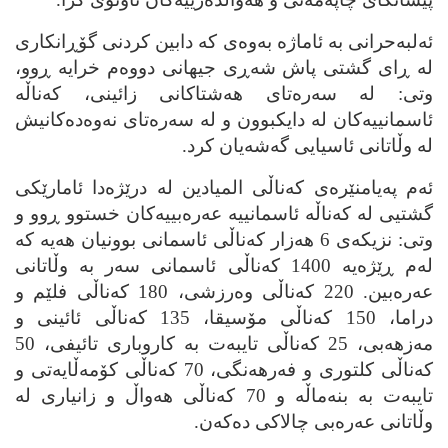
ئه‌لبه‌حرانی به‌ ئاماژه‌ به‌وه‌ی که‌ دابین کردنی گۆڕانکاری
له‌ ڕای گشتی پاش شه‌ڕی جیهانی دووه‌م خرایه‌ ڕوو،
وتی: له‌ سه‌ره‌تای هه‌شتاکانی زائینی، که‌ناڵه‌
ئاسمانییه‌کان له‌ دایکبوون و له‌ سه‌ره‌تای نه‌وه‌ده‌کانیش
له‌ وڵاتانی ئاسیایی گه‌شه‌یان کرد.
ئه‌م په‌یامنێره‌ی که‌ناڵی المیادین له‌ درێژه‌دا ئامارێکی
گشتیی له‌ که‌ناڵه‌ ئاسمانییه‌ عه‌ره‌بییه‌کان خستوو ڕوو و
وتی: نزیکه‌ی 6 هه‌زار که‌ناڵی ئاسمانی بوونیان هه‌یه‌ که‌
له‌م ڕێژه‌یه‌ 1400 که‌ناڵی ئاسمانی سه‌ر به‌ وڵاتانی
عه‌ره‌بین. 220 که‌ناڵی وه‌رزشی، 180 که‌ناڵی فلێم و
دراما، 150 که‌ناڵی مۆسیقا، 135 که‌ناڵی ئائینی و
مه‌زهه‌بی، 25 که‌ناڵی تایبه‌ت به‌ کاروباری تائیفی، 50
که‌ناڵی کلتوری و فه‌رهه‌نگی، 70 که‌ناڵی کۆمه‌ڵایه‌تی و
تایبه‌ت به‌ بنه‌ماڵه‌ و 70 که‌ناڵی هه‌واڵ و زانیاری له‌
وڵاتانی عه‌ره‌بی چالاکی ده‌که‌ن.