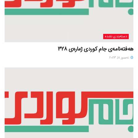
دسته‌بندی نشده
هەفتەنامەی جام کوردی ژمارەی 328
ته‌مموز 18, 2023