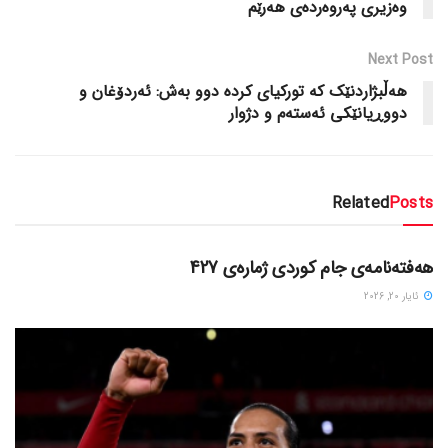
وه‌زیری په‌روه‌رده‌ی هه‌رێم
Next Post
هه‌ڵبژاردنێک که‌ تورکیای کرده‌ دوو به‌ش: ئه‌ردۆغان و
دووڕیانێکی ئه‌سته‌م و دژوار
Related
Posts
دسته‌بندی نشده
هەفتەنامەی جام کوردی ژمارەی 427
ئایار 20, 2026