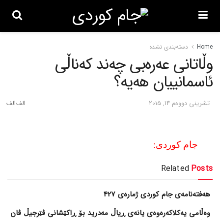
Home
دسته‌بندی نشده
وڵاتانی عه‌ره‌بی چه‌ند که‌ناڵی
ئاسمانییان هه‌یه‌؟
تشرینی دووه‌م 14, 2015
جام کوردی:
Related
Posts
هەفتەنامەی جام کوردی ژمارەی 427
وەڵامی یەکلاکەرەوەی یانەی ڕیاڵ مەدرید بۆ ڕاکێشانی ڤێرجیڵ ڤان