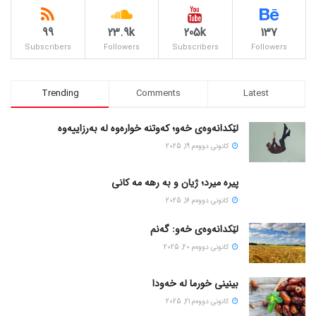
99
23.9k
205k
137
Subscribers
Followers
Subscribers
Followers
Trending
Comments
Latest
لێکدانەوەی خەو؛ کەوتنە خوارەوە لە بەرزاییەوە
كانونی دووه‌م 19, 2025
پیره میرد؛ ژیان و به رهه مه کانی
كانونی دووه‌م 16, 2025
لێکدانەوەی خەو: گەنم
كانونی دووه‌م 20, 2025
بینینی خورما لە خەودا
كانونی دووه‌م 21, 2025