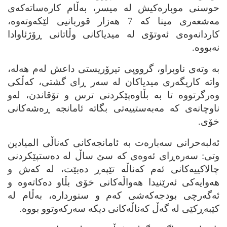
حوسنی موباره‌کیش له‌ میسر، به‌ڵام کاره‌ساته‌که‌ی
مه‌شعه‌ری مینا که‌ 7 هه‌زار قوربانیی لێکه‌وته‌وه‌،
کاردانه‌وه‌ی ئه‌وتۆی له‌ میدیاکانی وڵاتانی ڕۆژئاوادا
نه‌بووه‌.
به‌ وته‌ی ناوبراو، گرووپی تیرۆریستی داعش له‌م هه‌له‌،
واته‌ کاریگه‌ری میدیاکان له‌ سه‌ر ڕای گشتی، که‌ڵکی
وه‌رگرتووه‌ تا به‌ بڵاوه‌پێکردنی ترس و تۆقاندن، له‌و
ناوچانه‌ی که‌ مه‌به‌ستییه‌تی بگاته‌ ئامانجه‌ ڕه‌شه‌کانی
خۆی.
ئه‌لبه‌حرانی سه‌باره‌ت به‌ ئامانجه‌کانی که‌ناڵی المیادین
وتی: سه‌ره‌ڕای ئه‌وه‌ی که‌ سێ ساڵ له‌ ده‌ستپێکردنی
چالاکییه‌کانی ئه‌م که‌ناڵه‌ تێپه‌ڕ ده‌بێت، له‌ که‌ش و
هه‌وایه‌کی ئه‌رێنیدا هه‌واڵه‌کانی خۆی بڵاو ده‌کاته‌وه‌ و
ئه‌گه‌رچی بودجه‌که‌شی که‌م و سنورداره‌، به‌ڵام له‌
کێبه‌ڕکێی له‌ گه‌ڵ که‌ناڵه‌کانی دیکه‌ سه‌رکه‌وتوو بووه‌.