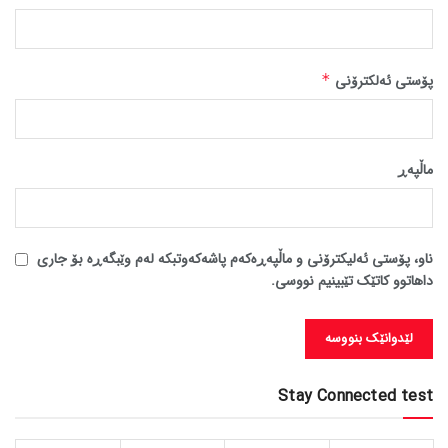
پۆستی ئەلکترۆنی
*
ماڵپه‌ڕ
ناو، پۆستی ئەلیکترۆنی و ماڵپەڕەکەم پاشەکەوتبکە لەم وێبگەڕە بۆ جاری
داهاتوو کاتێک تێبینیم نووسی.
Stay Connected test