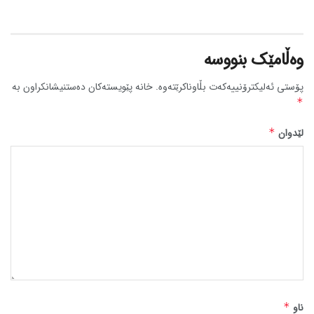
وەڵامێک بنووسە
پۆستی ئەلیکترۆنییەکەت بڵاوناکرێتەوە.
خانە پێویستەکان دەستنیشانکراون بە
*
لێدوان
*
ناو
*