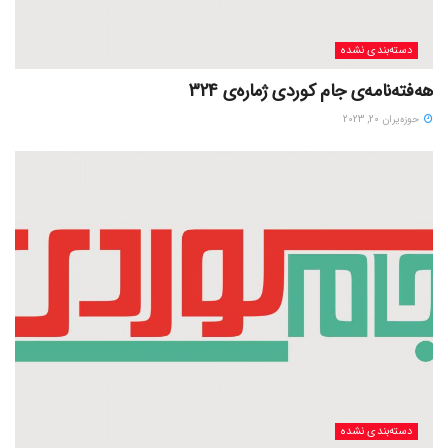
دسته‌بندی نشده
هەفتەنامەی جام کوردی ژمارەی 324
حوزه‌یران 20, 2023
دسته‌بندی نشده