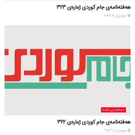
هەفتەنامەی جام کوردی ژمارەی 323
حوزه‌یران 12, 2023
دسته‌بندی نشده
هەفتەنامەی جام کوردی ژمارەی 322
حوزه‌یران 7, 2023