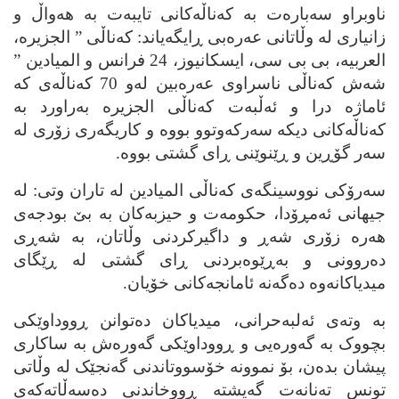
ناوبراو سه‌باره‌ت به‌ که‌ناڵه‌کانی تایبه‌ت به‌ هه‌واڵ و
زانیاری له‌ وڵاتانی عه‌ره‌بی ڕایگه‌یاند: که‌ناڵی ” الجزیره‌،
العربیه‌، بی بی سی، ایسکانیوز، 24 فرانس و المیادین ”
شه‌ش که‌ناڵی ناسراوی عه‌ره‌بین له‌و 70 که‌ناڵه‌ی که‌
ئاماژه‌ درا و ئه‌ڵبه‌ت که‌ناڵی الجزیره‌ به‌راورد به‌
که‌ناڵه‌کانی دیکه‌ سه‌رکه‌وتوو بووه‌ و کاریگه‌ری زۆری له‌
سه‌ر گۆڕین و ڕێنوێنی ڕای گشتی بووه‌.
سه‌رۆکی نووسینگه‌ی که‌ناڵی المیادین له‌ تاران وتی: له‌
جیهانی ئه‌مڕۆدا، حکومه‌ت و حیزبه‌کان به‌ بێ بودجه‌ی
هه‌ره‌ زۆری شه‌ڕ و داگیرکردنی وڵاتان، به‌ شه‌ڕی
ده‌روونی و به‌ڕێوه‌بردنی ڕای گشتی له‌ ڕێگای
میدیاکانه‌وه‌ ده‌گه‌نه‌ ئامانجه‌کانی خۆیان.
به‌ وته‌ی ئه‌لبه‌حرانی، میدیاکان ده‌توانن ڕووداوێکی
بچووک به‌ گه‌وره‌یی و ڕووداوێکی گه‌وره‌ش به‌ ساکاری
پیشان بده‌ن، بۆ نموونه‌ خۆسووتاندنی گه‌نجێک له‌ وڵاتی
تونس ته‌نانه‌ت گه‌یشته‌ ڕووخاندنی ده‌سه‌ڵاته‌که‌ی