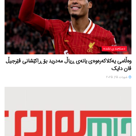
دسته‌بندی نشده
وەڵامی یەکلاکەرەوەی یانەی ڕیاڵ مەدرید بۆ ڕاکێشانی ڤێرجیڵ
ڤان دایک
شوبات 25, 2025