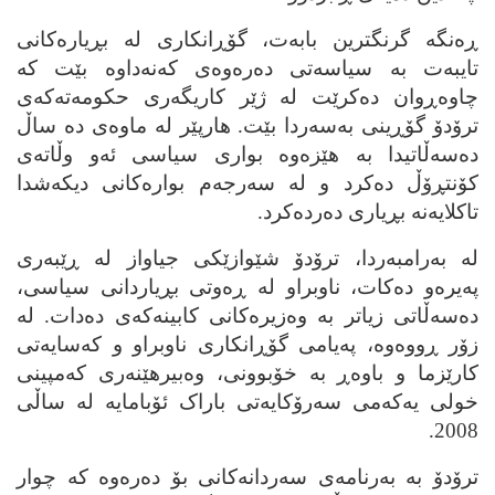
ڕه‌نگه‌ گرنگترین بابه‌ت، گۆڕانکاری له‌ بڕیاره‌کانی
تایبه‌ت به‌ سیاسه‌تی ده‌ره‌وه‌ی که‌نه‌داوه‌ بێت که‌
چاوه‌ڕوان ده‌کرێت له‌ ژێر کاریگه‌ری حکومه‌ته‌که‌ی
ترۆدۆ گۆڕینی به‌سه‌ردا بێت. هارپێر له‌ ماوه‌ی ده‌ ساڵ
ده‌سه‌ڵاتیدا به‌ هێزه‌وه‌ بواری سیاسی ئه‌و وڵاته‌ی
کۆنتڕۆڵ ده‌کرد و له‌ سه‌رجه‌م بواره‌کانی دیکه‌شدا
تاکلایه‌نه‌ بڕیاری ده‌رده‌کرد.
له‌ به‌رامبه‌ردا، ترۆدۆ شێوازێکی جیاواز له‌ ڕێبه‌ری
په‌یره‌و ده‌کات، ناوبراو له‌ ڕه‌وتی بڕیاردانی سیاسی،
ده‌سه‌ڵاتی زیاتر به‌ وه‌زیره‌کانی کابینه‌که‌ی ده‌دات. له‌
زۆر ڕووه‌وه‌، په‌یامی گۆڕانکاری ناوبراو و که‌سایه‌تی
کارێزما و باوه‌ڕ به‌ خۆبوونی، وه‌بیرهێنه‌ری که‌مپینی
خولی یه‌که‌می سه‌رۆکایه‌تی باراک ئۆبامایه‌ له‌ ساڵی
2008.
ترۆدۆ به‌ به‌رنامه‌ی سه‌ردانه‌کانی بۆ ده‌ره‌وه‌ که‌ چوار