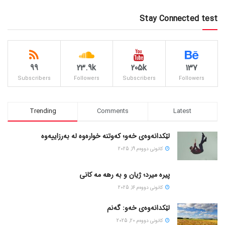
Stay Connected test
99
23.9k
205k
137
Subscribers
Followers
Subscribers
Followers
Trending
Comments
Latest
لێکدانەوەی خەو؛ کەوتنە خوارەوە لە بەرزاییەوە
كانونی دووه‌م 19, 2025
پیره میرد؛ ژیان و به رهه مه کانی
كانونی دووه‌م 16, 2025
لێکدانەوەی خەو: گەنم
كانونی دووه‌م 20, 2025