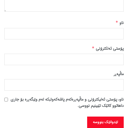
ناو
*
پۆستی ئەلکترۆنی
*
ماڵپه‌ڕ
ناو، پۆستی ئەلیکترۆنی و ماڵپەڕەکەم پاشەکەوتبکە لەم وێبگەڕە بۆ جاری
داهاتوو کاتێک تێبینیم نووسی.