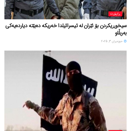
ڕاپۆرت
سیخوڕیکردن بۆ ئێران لە ئیسرائیلدا خەریکە دەبێتە دیاردەیەکی
بەربڵاو
حوزه‌یران 3, 2025