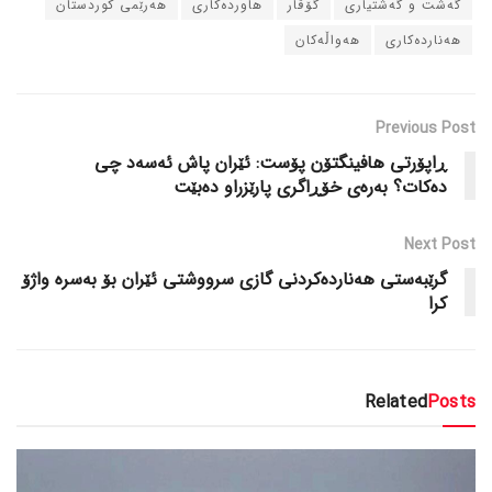
گه‌شت و گه‌شتیاری
گۆڤار
هاورده‌کاری
هه‌رێمی کوردستان
هه‌نارده‌کاری
هه‌واڵه‌کان
Previous Post
ڕاپۆرتی هافینگتۆن پۆست: ئێران پاش ئه‌سه‌د چی
ده‌کات؟ به‌ره‌ی خۆڕاگری پارێزراو ده‌بێت
Next Post
گرێبه‌ستی هه‌نارده‌کردنی گازی سرووشتی ئێران بۆ به‌سره‌ واژۆ
کرا
Related
Posts