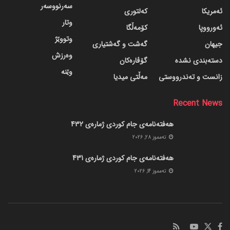
سەرنووسەر
ئەمریکا
کەلتوری
وتار
ئەورووپا
کۆمەڵگا
وتووێژ
جیهان
گه‌شت و گه‌شتیاری
وەرزش
دسته‌بندی نشده
گۆڤاره‌کان
وێنە
زانست و تەندرووستی
مەڵتی میدیا
Recent News
هەفتەنامەی جام کوردی ژمارەی 432
ته‌مموز 28, 2026
هەفتەنامەی جام کوردی ژمارەی 431
ته‌مموز 14, 2026