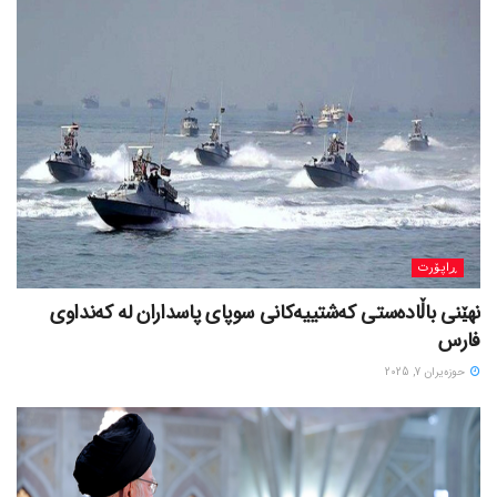
ڕاپۆرت
نهێنی باڵادەستی کەشتییەکانی سوپای پاسداران لە کەنداوی
فارس
حوزه‌یران 7, 2025