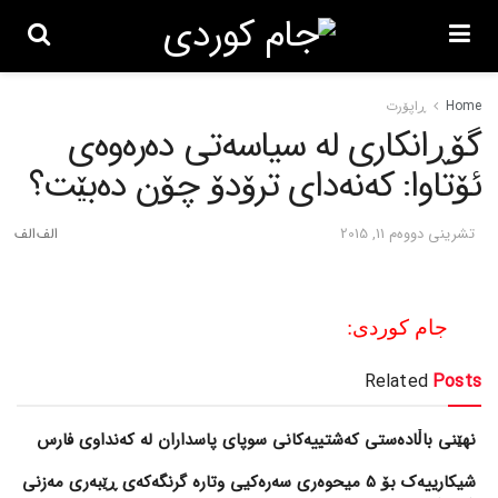
Home
ڕاپۆرت
گۆڕانکاری له‌ سیاسه‌تی ده‌ره‌وه‌ی
ئۆتاوا: که‌نه‌دای ترۆدۆ چۆن ده‌بێت؟
تشرینی دووه‌م 11, 2015
جام کوردی:
Related
Posts
نهێنی باڵادەستی کەشتییەکانی سوپای پاسداران لە کەنداوی فارس
شیکارییەک بۆ 5 میحوەری سەرەکیی وتارە گرنگەکەی ڕێبەری مەزنی