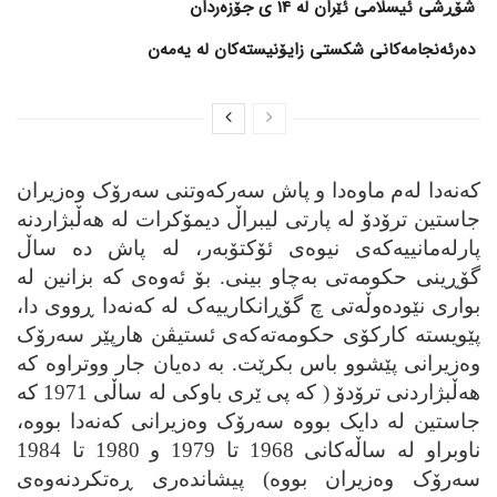
شۆڕشی ئیسلامی ئێران لە 14 ی جۆزەردان
دەرئەنجامەکانی شکستی زایۆنیستەکان لە یەمەن
که‌نه‌دا له‌م ماوه‌دا و پاش سه‌رکه‌وتنی سه‌رۆک وه‌زیران
جاستین ترۆدۆ له‌ پارتی لیبراڵ دیمۆکرات له‌ هه‌ڵبژاردنه‌
پارله‌مانییه‌که‌ی نیوه‌ی ئۆکتۆبه‌ر، له‌ پاش ده‌ ساڵ
گۆڕینی حکومه‌تی به‌چاو بینی. بۆ ئه‌وه‌ی که‌ بزانین له‌
بواری نێوده‌وڵه‌تی چ گۆڕانکارییه‌ک له‌ که‌نه‌دا ڕووی دا،
پێویسته‌ کارکۆی حکومه‌ته‌که‌ی ئستیڤن هارپێر سه‌رۆک
وه‌زیرانی پێشوو باس بکرێت. به‌ ده‌یان جار ووتراوه‌ که‌
هه‌ڵبژاردنی ترۆدۆ ( که‌ پی ێری باوکی له‌ ساڵی 1971 که‌
جاستین له‌ دایک بووه‌ سه‌رۆک وه‌زیرانی که‌نه‌دا بووه‌،
ناوبراو له‌ ساڵه‌کانی 1968 تا 1979 و 1980 تا 1984
سه‌رۆک وه‌زیران بووه‌) پیشانده‌ری ڕه‌تکردنه‌وه‌ی