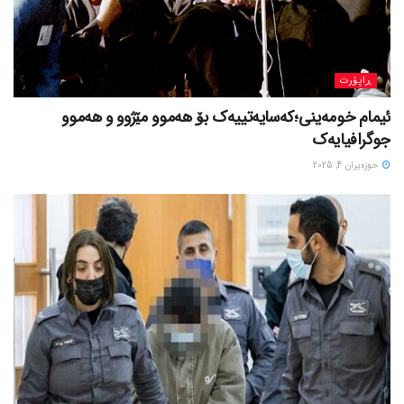
ڕاپۆرت
ئیمام خومەینی؛کەسایەتییەک بۆ هەموو مێژوو و هەموو
جوگرافیایەک
حوزه‌یران 4, 2025