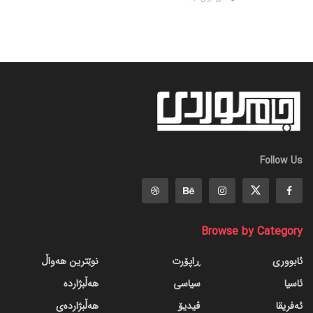
Follow Us
Browse by Category
ئابووری
ڕاپۆرت
نوێترین هەواڵ
ئاسیا
سیاسی
هەڵبژاردە
ئەفریقا
ڤیدیۆ
هەڵبژاردەی