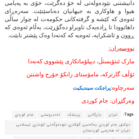
دانیشتنی نێوده‌وڵه‌تی له‌ خۆ ده‌گرێت، خۆی به‌ په‌یامی
هیوا و هاوکاری به‌ جیهانیان ده‌ناسێنێت. سه‌ره‌ڕای
ئه‌وه‌ی که‌ کێشه‌ و گرفته‌کانی حکومه‌ت له‌ چوار ساڵی
داهاتوودا تا ڕاده‌یه‌ک ناوبراو ده‌گۆڕێت، به‌ڵام ئه‌وه‌ی که‌
ڕوون و ئاشکرایه‌، ئه‌وه‌یه‌ که‌ که‌نه‌دا وه‌ک پێشتر نابێت.
نووسه‌ران:
مارک ئنتۆیستڵ، دیپلۆماتکاری پێشووی که‌نه‌دا
ئۆڵف گارتزکه‌، مامۆستای زانکۆ جۆرج واشنتن
سه‌رچاوه‌:
پراجکت سیندیکیت
وه‌رگێڕان: جام کوردی
Tags:
ئێران
بازرگانی
پزیشک
ته‌ندروستی
جام کوردی
دوکتۆر جام کوردی یه‌که‌مین گۆڤاری نێوده‌وڵه‌تی کۆماری ئیسلامی
ئێران له‌ هه‌رێمی کوردستان