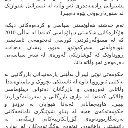
پشتیوانی ڕاده‌به‌ده‌ری ئه‌و وڵاته‌ له‌ ئیسرائیل شێوازێک
له‌ سنورداربوونی پێوه‌ ده‌بینرا.
ئه‌م چه‌شنه‌ هه‌ڵوێستی سیاسی و کرده‌وه‌کانی دیکه‌،
هۆکاره‌کانی شکستی دیپلۆماسی که‌نه‌دا له‌ ساڵی 2010
که‌ له‌ مسۆگه‌رکردنی کورسی ئه‌نجومه‌نی ئاسایسی
نێوده‌وڵه‌تی سه‌رکه‌وتوو نه‌بوو، پیشان ده‌دات،
ڕووداوێک که‌ گوشارێکی گه‌وره‌ی له‌ سه‌ر سیاسه‌تی
ده‌ره‌وه‌ی ئه‌و وڵاته‌ دانا.
حکومه‌تی نوێی لیبراڵ به‌ڵێنی یارمه‌تیدانی بازرگانیی له‌
یه‌کێتی ئه‌ورووپا داوه‌ له‌ ئاستێکی بچووک و مامناوه‌نددا.
وڵاتانی ئه‌ورووپی و بازرگانان ده‌توانن دیپلۆماسی
چالاکی که‌نه‌دا له‌ بواری بازرگانی و سه‌رمایه‌گوزاریدا
ببینن. هاوپه‌یمانانی که‌نه‌دا هیوایان به‌ ترۆدۆ و
حکومه‌ته‌که‌ی هه‌یه‌ له‌ پێناو شوێنگری ئامانجه‌کانی
به‌ره‌نگاربوونه‌وه‌ی گۆڕانکارییه‌کانی ژینگه‌یی له‌
دانیشتنی داهاتووی نه‌ته‌وه‌ یه‌کگرتووه‌کان له‌ بواری