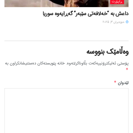
ڕاپۆرت
داعش بە “خەلافەتی سێبەر” گەڕایەوە سوریا
حوزه‌یران 3, 2025
وەڵامێک بنووسە
پۆستی ئەلیکترۆنییەکەت بڵاوناکرێتەوە.
خانە پێویستەکان دەستنیشانکراون بە
*
لێدوان
*