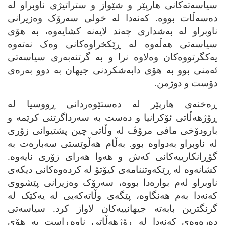
سیاسه‌ته‌کانی هارپێر و شێواز و ستراتیژی ناوبراو له‌
ده‌سه‌ڵات بووه‌. که‌نه‌دا له‌ خولی سه‌رۆک وه‌زیرانی
ناوبراو له‌ به‌شداری چه‌ند لایه‌نه‌ کشایه‌وه‌، به‌ هۆی
سیاسه‌تی هه‌ڵه‌وه‌ له‌ ڕێکخراوه‌کانی وه‌ک نه‌ته‌وه‌
یه‌کگرتووه‌کان وه‌لاوه‌ نرا و به‌ گرتنه‌به‌ری سیاسه‌تی
ئه‌منی بوو به‌ هۆی دابه‌شکردنی جیهان به‌ دوو به‌ره‌ی
دۆست و دوژمن.
ڕه‌خنه‌ی هارپێر له‌ ده‌ستێوه‌ردانی ڕووسیا له‌
ڕۆژهه‌ڵاتی ئۆکرانیا و ده‌ست به‌ سه‌رداگرتنی کرێمه‌ و
بارودۆخی مافی مرۆڤ له‌ وڵاتی چین پشتیوانی زۆری
له‌ ناوبراو به‌دواوه‌ بوو. به‌ڵام هه‌ڵوێستی سه‌باره‌ت به‌
گۆڕانکارییه‌کانی که‌ش و هه‌وا هه‌رای زۆری نایه‌وه‌.
کشانه‌وه‌ له‌ ڕێکه‌وتننامه‌ی کیۆتۆ له‌ کرده‌وه‌کانی دیکه‌ی
ناوبراو له‌م بواره‌دا بووه‌، سه‌رۆک وه‌زیرانی پێشووی
که‌نه‌دا به‌م هه‌نگاوه‌، پێگه‌ی وڵاته‌که‌یی له‌ یه‌کێک له‌
گرنگترین بابه‌ته‌ جیهانییه‌کان لاواز کرد. سیاسه‌تی
ده‌ره‌وه‌ی که‌نه‌دا له‌ ڕۆژهه‌ڵاتی ناوه‌ڕاست به‌ هۆی