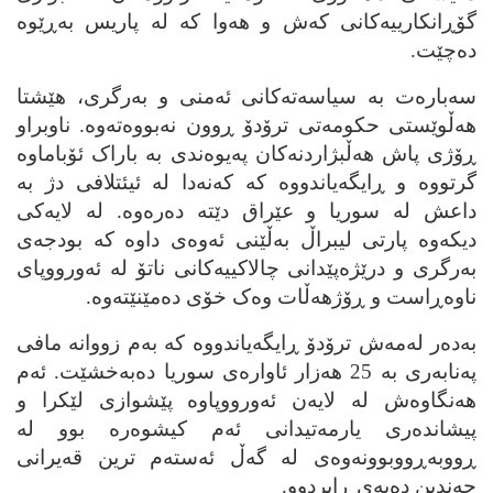
گۆڕانکارییه‌کانی که‌ش و هه‌وا که‌ له‌ پاریس به‌ڕێوه‌
ده‌چێت.
سه‌باره‌ت به‌ سیاسه‌ته‌کانی ئه‌منی و به‌رگری، هێشتا
هه‌ڵوێستی حکومه‌تی ترۆدۆ ڕوون نه‌بووه‌ته‌وه‌. ناوبراو
ڕۆژی پاش هه‌ڵبژاردنه‌کان په‌یوه‌ندی به‌ باراک ئۆباماوه‌
گرتووه‌ و ڕایگه‌یاندووه‌ که‌ که‌نه‌دا له ئیئتلافی‌ دژ به‌
داعش له‌ سوریا و عێراق دێته‌ ده‌ره‌وه‌. له‌ لایه‌کی
دیکه‌وه‌ پارتی لیبراڵ به‌ڵێنی ئه‌وه‌ی داوه‌ که‌ بودجه‌ی
به‌رگری و درێژه‌پێدانی چالاکییه‌کانی ناتۆ له‌ ئه‌ورووپای
ناوه‌ڕاست و ڕۆژهه‌ڵات وه‌ک خۆی ده‌مێنێته‌وه‌.
به‌ده‌ر له‌مه‌ش ترۆدۆ ڕایگه‌یاندووه‌ که‌ به‌م زووانه‌ مافی
په‌نابه‌ری به‌ 25 هه‌زار ئاواره‌ی سوریا ده‌به‌خشێت. ئه‌م
هه‌نگاوه‌ش له‌ لایه‌ن ئه‌ورووپاوه‌ پێشوازی لێکرا و
پیشانده‌ری یارمه‌تیدانی ئه‌م کیشوه‌ره‌ بوو له‌
ڕووبه‌ڕووبوونه‌وه‌ی له‌ گه‌ڵ ئه‌سته‌م ترین قه‌یرانی
چه‌ندین ده‌یه‌ی ڕابردوو.