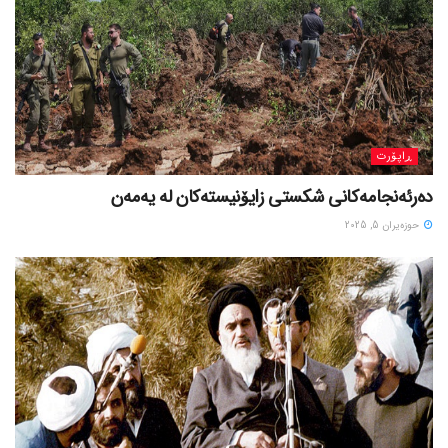
ڕاپۆرت
دەرئەنجامەکانی شکستی زایۆنیستەکان لە یەمەن
حوزه‌یران 5, 2025