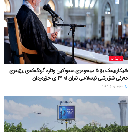
ڕاپۆرت
شیکارییەک بۆ 5 میحوەری سەرەکیی وتارە گرنگەکەی ڕێبەری
مەزنی شۆڕشی ئیسلامی ئێران لە 14 ی جۆزەردان
حوزه‌یران 6, 2025