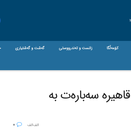
کۆمەڵگا
زانست و تەندرووستی
گه‌شت و گه‌شتیاری
ج
اهیره‌ سه‌باره‌ت به‌
0