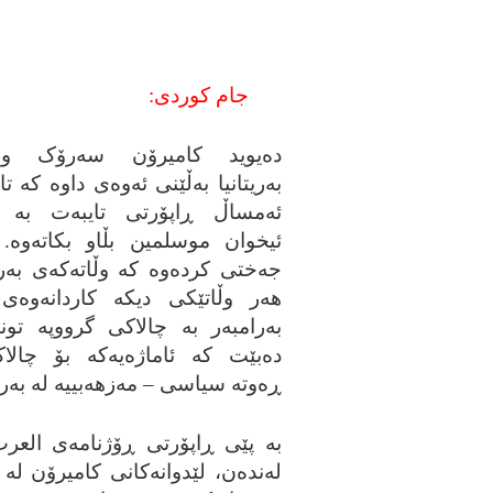
جام کوردی:
ده‌یوید کامیرۆن سه‌رۆک وه‌ز
به‌ریتانیا به‌ڵێنی ئه‌وه‌ی داوه‌ که‌ ت
ئه‌مساڵ ڕاپۆرتی تایبه‌ت به‌ 
ئیخوان موسلمین بڵاو بکاته‌وه‌. 
جه‌ختی کرده‌وه‌ که‌ وڵاته‌که‌ی به‌ر
هه‌ر وڵاتێکی دیکه‌ کاردانه‌وه‌ی
به‌رامبه‌ر به‌ چالاکی گرووپه‌ تو
ده‌بێت که‌ ئاماژه‌یه‌که‌ بۆ چالا
ڕه‌وته‌ سیاسی – مه‌زهه‌بییه‌ له‌ به‌ریت
به‌ پێی ڕاپۆرتی ڕۆژنامه‌ی العر
له‌نده‌ن، لێدوانه‌کانی کامیرۆن له