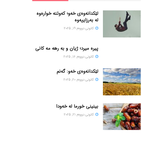
لێکدانەوەی خەو؛ کەوتنە خوارەوە
لە بەرزاییەوە
كانونی دووه‌م 19, 2025
پیره میرد؛ ژیان و به رهه مه کانی
كانونی دووه‌م 16, 2025
لێکدانەوەی خەو: گەنم
كانونی دووه‌م 20, 2025
بینینی خورما لە خەودا
كانونی دووه‌م 21, 2025