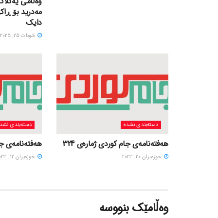
وەڵامی یەکلاک
مەدرید بۆ ڕاک
دایک
شوبات 25, 2025
دسته‌بندی نشده
دسته‌بندی نشد
هەفتەنامەی جام کوردی ژمارەی 324
هەفتەنامەی جام
حوزه‌یران 20, 2023
حوزه‌یران 12, 2023
وەڵامێک بنووسە