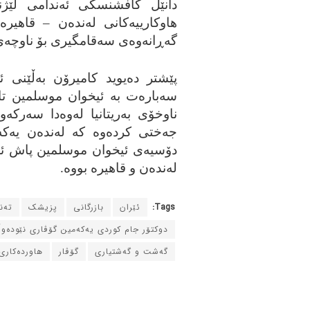
دانێل کافشنسکی ئه‌ندامی لێژنه‌ی
هاوکارییه‌کانی له‌نده‌ن – قاهیره
گه‌ڕانه‌وه‌ی سه‌قامگیری بۆ ناوچه‌
پێشتر ده‌یوید کامیرۆن به‌ڵێنی ئه
سه‌باره‌ت به‌ ئیخوان موسلمین تا ک
ناوخۆی به‌ریتانیا له‌وه‌دا سه‌رکه
جه‌ختی کرده‌وه‌ که‌ له‌نده‌ن یه‌که
دۆسیه‌ی ئیخوان موسلمین پاش ئه‌
له‌نده‌ن و قاهیره‌ بووه‌.
Tags:
ئێران
بازرگانی
پزیشک
ته‌
دوکتۆر جام کوردی یه‌که‌مین گۆڤاری نێوده‌و
گه‌شت و گه‌شتیاری
گۆڤار
هاورده‌کاری