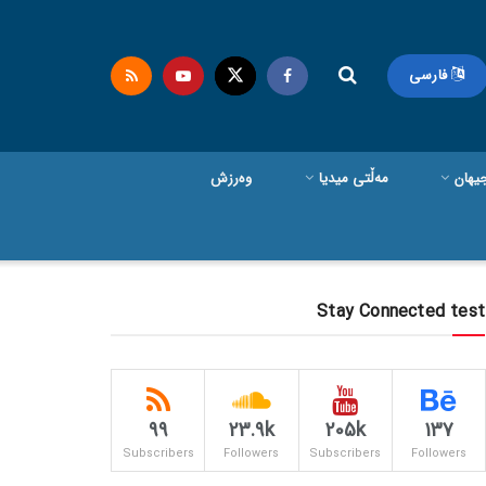
فارسی
یهان
مەڵتی میدیا
وەرزش
Stay Connected test
99
23.9k
205k
137
Subscribers
Followers
Subscribers
Followers