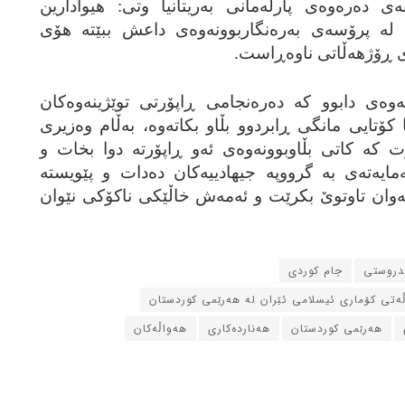
 ده‌ره‌وه‌ی پارله‌مانی به‌ریتانیا وتی: هیوادارین
‌ له‌ پرۆسه‌ی به‌ره‌نگاربوونه‌وه‌ی داعش ببێته‌ هۆی
ی ڕۆژهه‌ڵاتی ناوه‌ڕاست.
‌وه‌ی دابوو که‌ ده‌ره‌نجامی ڕاپۆرتی توێژینه‌وه‌کان
ۆتایی مانگی ڕابردوو بڵاو بکاته‌وه‌، به‌ڵام وه‌زیری
‌وت که‌ کاتی بڵاوبوونه‌وه‌ی ئه‌و ڕاپۆرته‌ دوا بخات و
‌مایه‌ته‌ی به‌ گرووپه‌ جیهادییه‌کان ده‌دات و پێویسته‌
وان تاوتوێ بکرێت و ئه‌مه‌ش خاڵێکی ناکۆکی نێوان
ندروستی
جام کوردی
ڵه‌تی کۆماری ئیسلامی ئێران له‌ هه‌رێمی کوردستان
هه‌رێمی کوردستان
هه‌نارده‌کاری
هه‌واڵه‌کان