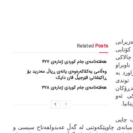
یرانی
Related
Posts
ا کۆتایی
چالاکی
هەفتەنامەی جام کوردی ژمارەی 427
ناوبراو
وەڵامی یەکلاکەرەوەی یانەی ڕیاڵ مەدرید بۆ
اورد به‌
ڕاکێشانی ڤێرجیڵ ڤان دایک
 توندی
هەفتەنامەی جام کوردی ژمارەی 328
ندڕۆکان
کی ئه‌و
انیا.
ب چاپی
‌ میانه‌ی چاوپێکه‌وتنی له‌ گه‌ڵ عه‌بدولفه‌تاح سیسی و