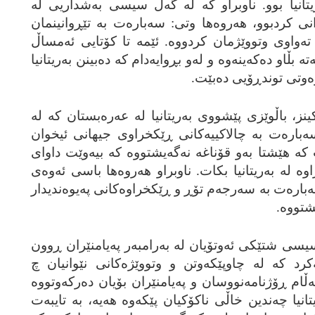
ریتانیا بوو. ناوبراو که‌ له‌ گه‌ڵ سیسی به‌شداریی له‌
ی کردبوو، هه‌روه‌ها وتی: سه‌باره‌ت به‌ تێڕوانینمان
 ته‌واوی وتووێژمان کردووه‌. ئێمه‌ تا کۆتایی ئه‌مساڵ
بڵاو ده‌که‌ینه‌وه‌ و له‌و بڕوایه‌دام که‌ ده‌بینن به‌ریتانیا
 ڕه‌وتی توندڕۆیی ده‌بێت.
نز، باڵوێزی پێشووی به‌ریتانیا له‌ عه‌ره‌بستان که‌ له‌
‌ سه‌باره‌ت به‌ چالاکییه‌کانی ڕێکخراوی جیهانی ئیخوان
ه‌ هێشتا به‌و قۆناغه‌ نه‌گه‌یشتووه‌ که‌ بیه‌وێت داوای
‌ له‌ به‌ریتانیا بکات. ناوبراو هه‌روه‌ها باسی ئه‌وه‌ی
باره‌ت به‌ سه‌رجه‌م تۆڕ و ڕێکخراوه‌کانی په‌یوه‌ندیدار
شتووه‌.
یسی شتێکی ئه‌وتۆیان له‌ به‌رامبه‌ر په‌یامنێران ڕوون
‌کرد که‌ له‌ چاوپێکه‌وتن و وتووێژه‌کانی نێوانیان چ
‌ڵام ڕۆژنامه‌نووسان و په‌یامنێران بۆیان ده‌رکه‌وتووه‌
نیا چه‌ندین خاڵی ناکۆکیان پێکه‌وه‌ هه‌یه‌، به‌ تایبه‌ت