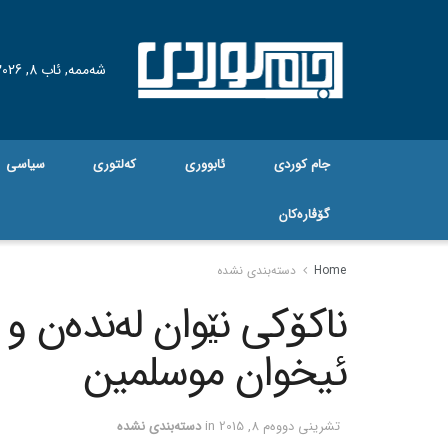
شەممە, ئاب 8, 2026
جام کوردی
ئابووری
کەلتوری
سیاسی
گۆڤاره‌کان
Home
دسته‌بندی نشده
ناکۆکی نێوان له‌نده‌ن و ق
ئیخوان موسلمین
تشرینی دووه‌م 8, 2015
in
دسته‌بندی نشده