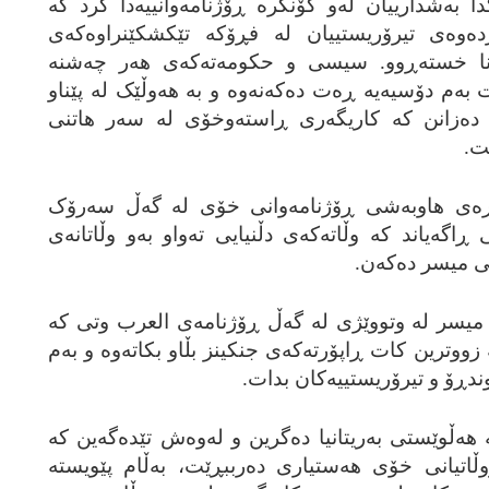
ا به‌شدارییان له‌و کۆنگره‌ ڕۆژنامه‌وانییه‌دا کرد که‌
رده‌وه‌ی تیرۆریستییان له‌ فڕۆکه‌ تێکشکێنراوه‌که‌ی
ا خسته‌ڕوو. سیسی و حکومه‌ته‌که‌ی هه‌ر چه‌شنه‌
ه‌م دۆسیه‌یه‌ ڕه‌ت ده‌که‌نه‌وه‌ و به‌ هه‌وڵێک له‌ پێناو
ده‌زانن که‌ کاریگه‌ری ڕاسته‌وخۆی له‌ سه‌ر هاتنی
ێت.
‌ی هاوبه‌شی ڕۆژنامه‌وانی خۆی له‌ گه‌ڵ سه‌رۆک
 ڕاگه‌یاند که‌ وڵاته‌که‌ی دڵنیایی ته‌واو به‌و وڵاتانه‌ی
نی میسر ده‌که‌ن.
یسر له‌ وتووێژی له‌ گه‌ڵ ڕۆژنامه‌ی العرب وتی که‌
‌ زووترین کات ڕاپۆرته‌که‌ی جنکینز بڵاو بکاته‌وه‌ و به‌م
وندڕۆ و تیرۆریستییه‌کان بدات.
‌ هه‌ڵوێستی به‌ریتانیا ده‌گرین و له‌وه‌ش تێده‌گه‌ین که‌
ووڵاتیانی خۆی هه‌ستیاری ده‌رببڕێت، به‌ڵام پێویسته‌