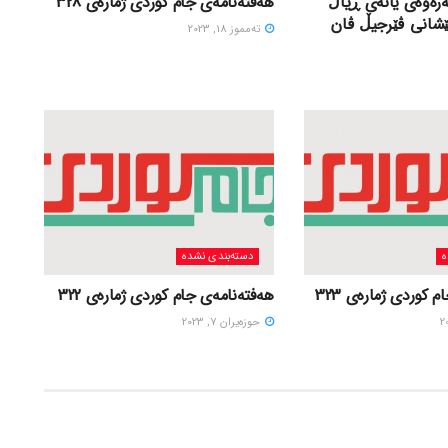
ەرەوەی یانەی ڕیاڵ
هەفتەنامەی جام کوردی ژمارەی 328
ێشانی ڤێرجیڵ ڤان
ته‌مموز 18, 2023
ه
دسته‌بندی نشده
 کوردی ژمارەی 323
هەفتەنامەی جام کوردی ژمارەی 322
حوزه‌یران 7, 2023