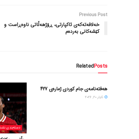
Previous Post
خه‌لافه‌ته‌که‌ی ئاکپارتی، ڕۆژهه‌ڵاتی ناوه‌ڕاست و
کێشه‌کانی به‌رده‌م
Related
Posts
دسته‌بندی نشده
هەفتەنامەی جام کوردی ژمارەی 427
ئایار 20, 2026
دسته‌بندی نشد