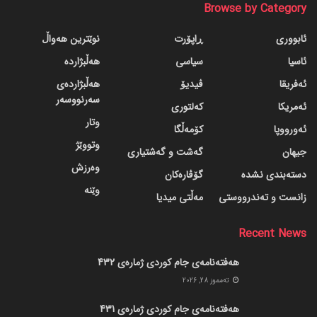
Browse by Category
ئابووری
ڕاپۆرت
نوێترین هەواڵ
ئاسیا
سیاسی
هەڵبژاردە
ئەفریقا
ڤیدیۆ
هەڵبژاردەی
سەرنووسەر
ئەمریکا
کەلتوری
وتار
ئەورووپا
کۆمەڵگا
وتووێژ
جیهان
گه‌شت و گه‌شتیاری
وەرزش
دسته‌بندی نشده
گۆڤاره‌کان
وێنە
زانست و تەندرووستی
مەڵتی میدیا
Recent News
هەفتەنامەی جام کوردی ژمارەی 432
ته‌مموز 28, 2026
هەفتەنامەی جام کوردی ژمارەی 431