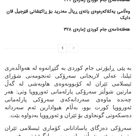
وەڵامی یەکلاکەرەوەی یانەی ڕیاڵ مەدرید بۆ ڕاکێشانی ڤێرجیڵ ڤان
دایک
هەفتەنامەی جام کوردی ژمارەی 328
به‌ پێی ڕاپۆرتی جام کوردی به‌ گێڕانه‌وه‌ له‌ هه‌واڵده‌ری
ئیلنا، عه‌لی لاریجانی سه‌رۆکی ئه‌نجومه‌نی شۆرای
ئیسلامی ئێران له‌ کۆبوونه‌وه‌ی هاوبه‌شی له‌ گه‌ڵ
مارتین شوڵتز سه‌رۆکی پارله‌مانی ئه‌ورووپا وتی: هه‌ر
چه‌نده‌ ماوه‌ی سه‌ردانه‌که‌ی سه‌رۆکی پارله‌مانی
ئه‌ورووپا کورت بوو، به‌ڵام هیوادارین ئه‌م سه‌ردانه‌
ده‌سکه‌وتی گونجاوی بۆ ئێران و ئه‌ورووپا به‌دواوه‌ بێت.
سه‌رۆکی ده‌زگای یاسادانانی کۆماری ئیسلامی ئێران
وتی: به‌ڕێز شوڵتز له‌ سه‌ر بانگهێشتی فه‌رمی