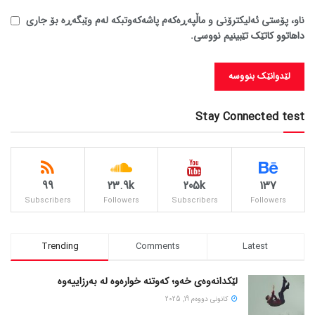
ناو، پۆستی ئەلیکترۆنی و ماڵپەڕەکەم پاشەکەوتبکە لەم وێبگەڕە بۆ جاری
داهاتوو کاتێک تێبینیم نووسی.
Stay Connected test
99
23.9k
205k
137
Subscribers
Followers
Subscribers
Followers
Trending
Comments
Latest
لێکدانەوەی خەو؛ کەوتنە خوارەوە لە بەرزاییەوە
كانونی دووه‌م 19, 2025