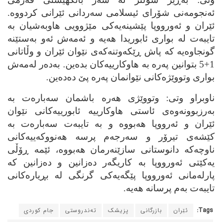
ئه‌نجومه‌نی شۆرای ئیسلامی سه‌ردانی ئێرانی کردووه‌.
ئێران و ئه‌ورووپا پێشینه‌یه‌کی مێژوویی هاوبه‌شیان به‌
تایبه‌ت له‌ بواری ئابوریدا هه‌یه‌ و ئه‌مه‌ش ئه‌و به‌ستێنه‌
گونجاوه‌یه‌ که‌ پاش ڕێکه‌وتنه‌که‌ی نێوان ئێران و وڵاتانی
1+5 بتوانین په‌ره‌ به‌ هاوکارییه‌کان بده‌ین. به‌ده‌ر له‌مه‌ش
بواری وتووێژه‌کانی نێوانمان په‌ره‌ پێ ده‌ده‌ین.
ناوبراو وتی: وتووێژی هه‌ره‌ باشمان سه‌باره‌ت به‌
به‌رزبوونه‌وه‌ی ئاستی هاوکارییه‌ ئابورییه‌کانی نێوان
ئێران و ئه‌رووپا هه‌بووه‌ و به‌ تایبه‌ت سه‌باره‌ت به‌
کێشه‌ی تیرۆر و سه‌رجه‌م پرسه‌ هه‌نووکه‌ییه‌کانی
ناوچه‌که‌ دانوستانی سازێنه‌رمان هه‌بووه‌، ئێمه‌ ڕۆڵی
یه‌کێتی ئه‌ورووپا به‌ کاریگه‌ر ده‌زانین و ده‌زانین که‌
پارله‌مانی ئه‌ورووپا پێگه‌یه‌کی گرنگی له‌ بڕیاره‌کانی
تایبه‌ت به‌م پرسانه‌ هه‌یه‌.
Tags:
ئێران
بازرگانی
پزیشک
ته‌ندروستی
جام کوردی