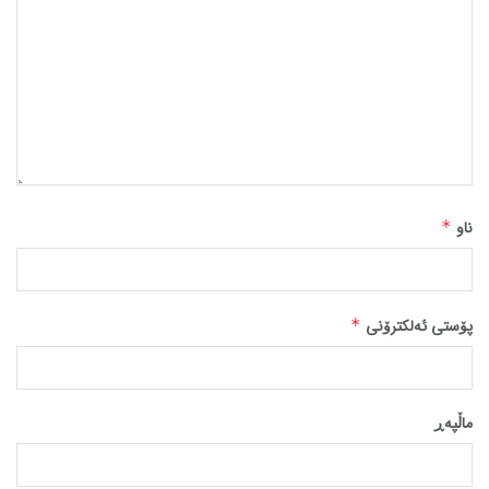
ناو
*
پۆستی ئەلکترۆنی
*
ماڵپه‌ڕ