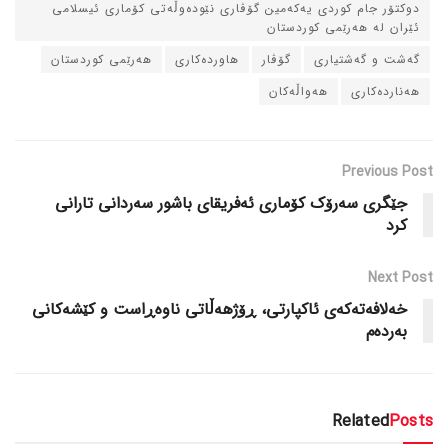
دوکتۆر جام کوردی یه‌که‌مین گۆڤاری نێوده‌وڵه‌تی کۆماری ئیسلامی
ئێران له‌ هه‌رێمی کوردستان
گه‌شت و گه‌شتیاری
گۆڤار
هاورده‌کاری
هه‌رێمی کوردستان
هه‌نارده‌کاری
هه‌واڵه‌کان
Previous Post
جێگری سه‌رۆک کۆماری ئه‌فریقای باشور سه‌ردانی تارانی
کرد
Next Post
خه‌لافه‌ته‌که‌ی ئاکپارتی، ڕۆژهه‌ڵاتی ناوه‌ڕاست و کێشه‌کانی
به‌رده‌م
Related
Posts
دسته‌بندی نشده