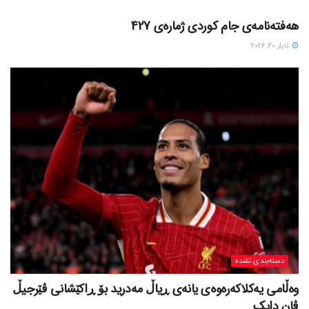
هەفتەنامەی جام کوردی ژمارەی 427
ئایار 20, 2026
دسته‌بندی نشده
وەڵامی یەکلاکەرەوەی یانەی ڕیاڵ مەدرید بۆ ڕاکێشانی ڤێرجیڵ
ڤان دایک