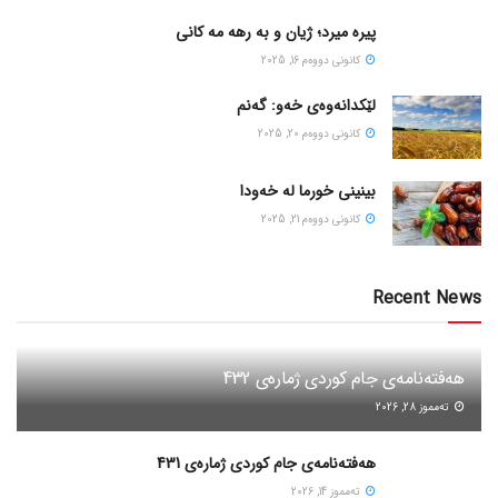
پیره میرد؛ ژیان و به رهه مه کانی
كانونی دووه‌م 16, 2025
لێکدانەوەی خەو: گەنم
كانونی دووه‌م 20, 2025
بینینی خورما لە خەودا
كانونی دووه‌م 21, 2025
Recent News
هەفتەنامەی جام کوردی ژمارەی 432
ته‌مموز 28, 2026
هەفتەنامەی جام کوردی ژمارەی 431
ته‌مموز 14, 2026