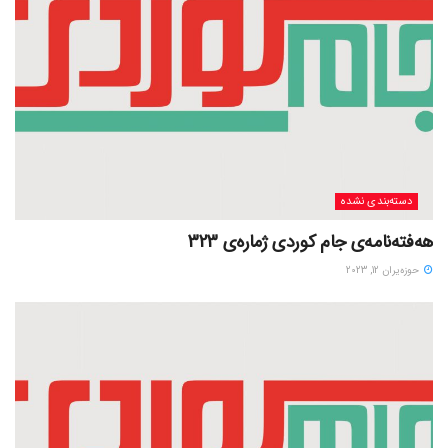
دسته‌بندی نشده
هەفتەنامەی جام کوردی ژمارەی 323
حوزه‌یران 12, 2023