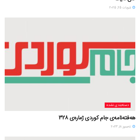
شوبات 25, 2025
دسته‌بندی نشده
هەفتەنامەی جام کوردی ژمارەی 328
ته‌مموز 18, 2023