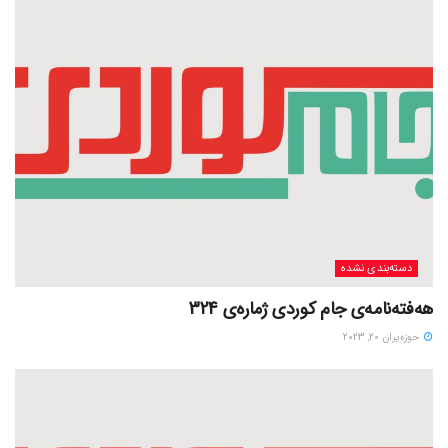
دسته‌بندی نشده
هەفتەنامەی جام کوردی ژمارەی 324
حوزه‌یران 20, 2023