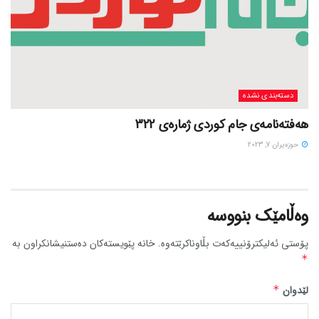
دسته‌بندی نشده
هەفتەنامەی جام کوردی ژمارەی 322
حوزه‌یران 7, 2023
وەڵامێک بنووسە
پۆستی ئەلیکترۆنییەکەت بڵاوناکرێتەوە.
خانە پێویستەکان دەستنیشانکراون بە
*
لێدوان
*