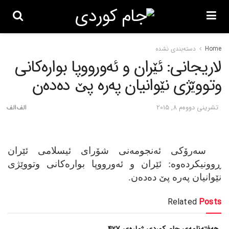
Home
دسته‌بندی نشده
لاریجانی: ئێران و ئه‌ورووپا بواره‌کانی
وتووێژی نێوانیان په‌ره‌ پێ ده‌ده‌ن
تشرینی دووه‌م 8, 2015
سه‌رۆکی ئه‌نجومه‌نی شۆرای ئیسلامی ئێران
ڕوونیکرده‌وه‌: ئێران و ئه‌ورووپا بواره‌کانی وتووێژی
نێوانیان په‌ره‌ پێ ده‌ده‌ن.
Related
Posts
هەفتەنامەی جام کوردی ژمارەی 427