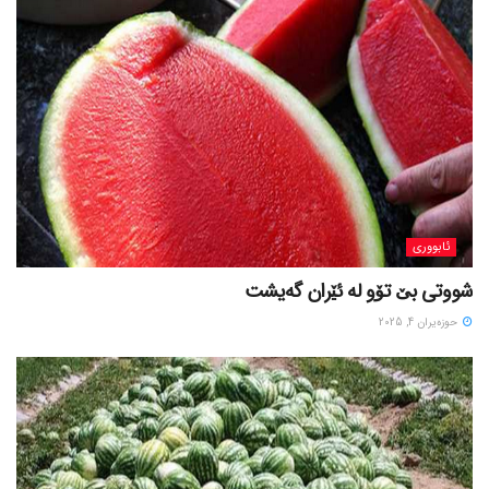
ئابووری
شووتی بێ تۆو لە ئێران گەیشت
حوزه‌یران 4, 2025