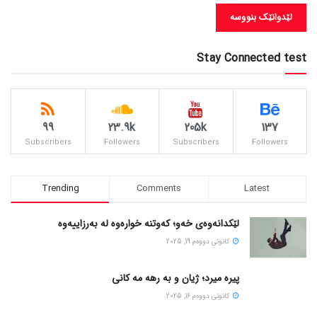
Stay Connected test
99
23.9k
205k
137
Subscribers
Followers
Subscribers
Followers
Trending
Comments
Latest
لێکدانەوەی خەو؛ کەوتنە خوارەوە لە بەرزاییەوە
كانونی دووه‌م 19, 2025
پیره میرد؛ ژیان و به رهه مه کانی
كانونی دووه‌م 16, 2025