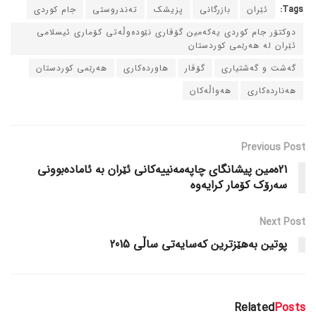
Tags:
ئێران
بازرگانی
پزیشک
ته‌ندروستی
جام کوردی
دوکتۆر جام کوردی یه‌که‌مین گۆڤاری نێوده‌وڵه‌تی کۆماری ئیسلامی
ئێران له‌ هه‌رێمی کوردستان
گه‌شت و گه‌شتیاری
گۆڤار
هاورده‌کاری
هه‌رێمی کوردستان
هه‌نارده‌کاری
هه‌واڵه‌کان
Previous Post
21ه‌مین پیشانگای چاپه‌مه‌نییه‌کانی ئێران به‌ ئاماده‌بوونی
سه‌رۆک کۆمار کرایه‌وه‌
Next Post
پوتین به‌هێزترین که‌سایه‌تی ساڵی 2015
Related
Posts