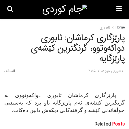
Home
ئابووری
پارێزگاری کرماشان: ئابوری
دواکه‌وتوو، گرنگترین کێشه‌ی
پارێزگایه‌
تشرینی دووه‌م 7, 2015
پارێزگاری کرماشان ئابوری دواکه‌وتووی به‌
گرنگترین کێشه‌ی ئه‌م پارێزگایه‌ ناو برد که‌ به‌ستێنی
خوڵقاندنی کێشه‌ و گرفته‌کانی دیکه‌ش دابین ده‌کات.
Related
Posts