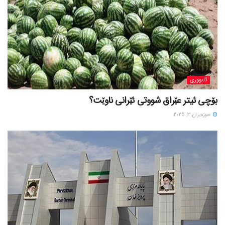
ئابووری
بۆچی ئیتر عێراق شووتی ئێرانی ناوێت؟
حوزه‌یران 3, 2025