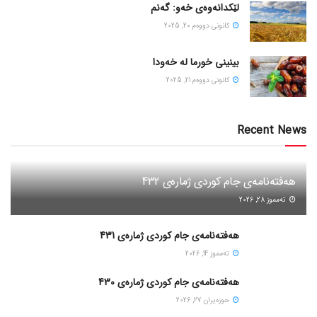
لێکدانەوەی خەو: گەنم
كانونی دووه‌م 20, 2025
بینینی خورما لە خەودا
كانونی دووه‌م 21, 2025
Recent News
هەفتەنامەی جام کوردی ژمارەی 432
ته‌مموز 28, 2026
هەفتەنامەی جام کوردی ژمارەی 431
ته‌مموز 14, 2026
هەفتەنامەی جام کوردی ژمارەی 430
حوزه‌یران 27, 2026