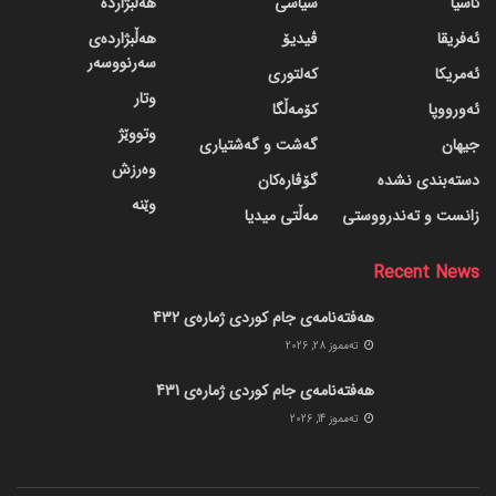
ئاسیا
سیاسی
هەڵبژاردە
ئەفریقا
ڤیدیۆ
هەڵبژاردەی
سەرنووسەر
ئەمریکا
کەلتوری
وتار
ئەورووپا
کۆمەڵگا
وتووێژ
جیهان
گه‌شت و گه‌شتیاری
وەرزش
دسته‌بندی نشده
گۆڤاره‌کان
وێنە
زانست و تەندرووستی
مەڵتی میدیا
Recent News
هەفتەنامەی جام کوردی ژمارەی 432
ته‌مموز 28, 2026
هەفتەنامەی جام کوردی ژمارەی 431
ته‌مموز 14, 2026