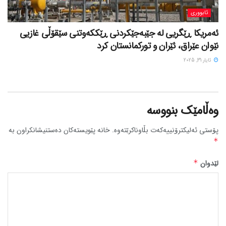
ئابووری
ئەمریکا ڕێگریی لە جێبەجێکردنی ڕێککەوتنی سێقۆڵی غازیی
نێوان عێراق، ئێران و تورکمانستان کرد
ئایار 31, 2025
وەڵامێک بنووسە
پۆستی ئەلیکترۆنییەکەت بڵاوناکرێتەوە.
خانە پێویستەکان دەستنیشانکراون بە
*
لێدوان
*