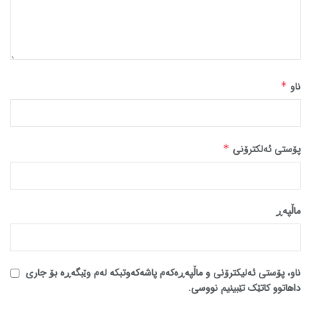
ناو
*
پۆستی ئەلکترۆنی
*
ماڵپه‌ڕ
ناو، پۆستی ئەلیکترۆنی و ماڵپەڕەکەم پاشەکەوتبکە لەم وێبگەڕە بۆ جاری
داهاتوو کاتێک تێبینیم نووسی.