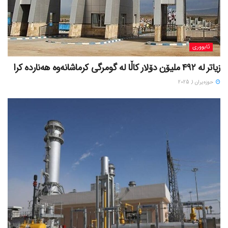
ئابووری
زیاتر لە ٤٩٢ ملیۆن دۆلار کاڵا لە گومرگی کرماشانەوە هەناردە کرا
حوزه‌یران 1, 2025