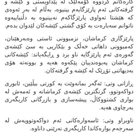
کاره‌کانم کردووه‌ کۆمه‌ڵێک له‌ پێداویستی و کێشه‌ و
گرفته‌کانی ئه‌م پارێزگایه‌م بینیوه‌، به‌ڵام له‌ به‌ر ئه‌وه‌ی
که‌ هێشتا ته‌واوی پارێزگاکه‌م نه‌بینیوه‌ به‌ دڵنیاییه‌وه‌
ناتوانم سه‌باره‌ت به‌ کۆی گشتی کێشه‌کان لێدوان بده‌م.
پارێزگاری کرماشان، نزمبوونی ئاستی وه‌به‌رهێنان،
که‌مبوونی داهاتی خه‌ڵک و بێکاریی به‌ سێ کێشه‌ی
گه‌وره‌ی ئه‌م پارێزگایه‌ ناو برد و ڕایگه‌یاند: کێشه‌کانی
کرماشان په‌یوه‌ندییان پێکه‌وه‌ هه‌یه‌ و بوونه‌ته‌ هۆی
به‌دیهاتنی تۆڕێک له‌ کێشه‌ و گرفته‌کان.
ڕازانی وتی: ئه‌گه‌ر بمانه‌وێت به‌ کورتی بیڵێین، ئابوری
دواکه‌وتوو، گرنگترین کێشه‌ی کرماشانه‌ و ئه‌مه‌ش له‌
بواری کشتووکاڵ، پیشه‌سازی و بازرگانی کاریگه‌ری
به‌رچاوی هه‌یه‌.
ناوبراو وتی: ئاسه‌واره‌کانی ئه‌م دواکه‌وتوویه‌ش له‌
سه‌رجه‌م بواره‌کاندا کاریگه‌ری نه‌رێنی داناوه‌.