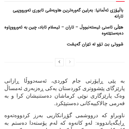
باڵیۆزی ئەڵمانیا: بەرلین گەورەترین هاوبەشی ئابوری ئەورووپیی
تارانە
هێڵی ئاسنی ئیستەنبووڵ – تاران – ئیسلام ئاباد، چین بە ئەورووپاوە
دەبەستێتەوە
شووتی بێ تۆو لە ئێران گەیشت
به‌ پێی ڕاپۆرتی جام کوردی، ئه‌سه‌دووڵا ڕازانی
پارێزگای پێشووتری کوردستان یه‌کی ڕه‌زبه‌ری ئه‌مساڵ
وه‌ک پارێزگاری نوێی کرماشان ده‌ستنیشان کرا و به‌
فه‌رمی چالاکییه‌کانی ده‌ستپێکرد.
ناوبراو که‌ درووشمی گۆڕانکاریی به‌رز کردووه‌ته‌وه‌
ڕایگه‌یاندووه‌: له‌و کاته‌وه‌ که‌ له‌م پۆسته‌دا ده‌ستم به‌