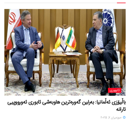
ئابووری
باڵیۆزی ئەڵمانیا: بەرلین گەورەترین هاوبەشی ئابوری ئەورووپیی
تارانە
حوزه‌یران 7, 2025