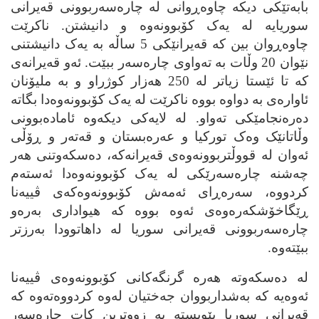
بابه‌تێکی دیکه‌ چاوه‌ڕوانی له‌ چاره‌سه‌ربوونی قه‌یرانی
سوریایه‌ له‌ یه‌ک کۆبوونه‌وه‌ و دانیشتن. ناکرێت
چاوه‌ڕوان بین که‌ قه‌یرانێکی 5 ساڵه‌ به‌ یه‌ک دانیشتنی
نێوان 20 وڵات به‌ ته‌واوی چاره‌سه‌ر ببێت. ئه‌و قه‌یرانه‌ی
که‌ تا ئێستا زیاتر له‌ 250 هه‌زار کوژراو و به‌ ملیۆنان
ئاواره‌ی به‌ دواوه‌ بووه‌ ناکرێت له‌ یه‌ک کۆبوونه‌وه‌دا بگاته‌
ده‌ره‌نجامێکی ته‌واو. له‌ لایه‌کی دیکه‌وه‌ ئاماده‌بوونی
وڵاتانێک وه‌ک تورکیا و عه‌ره‌بستان و قه‌ته‌ر و ڕۆڵی
ئه‌وان له‌ قووڵتربوونه‌وه‌ی قه‌یرانه‌که‌، ده‌سکه‌وتنی هه‌ر
چه‌شنه‌ چاره‌سه‌رێکی له‌ یه‌ک کۆبوونه‌وه‌دا ئه‌سته‌م
کردووه‌، سه‌ره‌ڕای ئه‌مه‌ش کۆبوونه‌وه‌که‌ی ڤییه‌نا
ڕێگاخۆشکه‌ره‌وه‌ی ئه‌وه‌ بووه‌ که‌ هیواداری به‌ره‌و
چاره‌سه‌ربوونی قه‌یرانی سوریا له‌ داهاتوودا به‌رزتر
ببێته‌وه‌.
له‌ ده‌سکه‌وته‌ هه‌ره‌ گرنگه‌کانی کۆبوونه‌وه‌ی ڤییه‌نا
ئه‌وه‌یه‌ که‌ به‌شداربووان جه‌ختیان له‌وه‌ کردووه‌ته‌وه‌ که‌
قه‌یرانی سوریا پێویسته‌ به‌ زووترین کات چاره‌سه‌ر