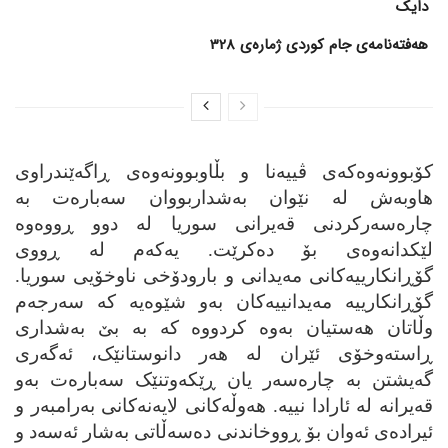
دایک
هەفتەنامەی جام کوردی ژمارەی 328
کۆبوونه‌وه‌که‌ی ڤییه‌نا و بڵاوبوونه‌وه‌ی ڕاگه‌ێندراوی
هاوبه‌ش له‌ نێوان به‌شداربووان سه‌باره‌ت به‌
چاره‌سه‌رکردنی قه‌یرانی سوریا له‌ دوو ڕووه‌وه‌
لێکدانه‌وه‌ی بۆ ده‌کرێت. یه‌که‌م له‌ ڕووی
گۆڕانکارییه‌کانی مه‌یدانی و بارودۆخی ناوخۆیی سوریا.
گۆڕانکارییه‌ مه‌یدانییه‌کان به‌و شێوه‌یه‌ که‌ سه‌رجه‌م
وڵاتان هه‌ستیان به‌وه‌ کردووه‌ که‌ به‌ بێ به‌شداری
ڕاسته‌وخۆی ئێران له‌ هه‌ر دانوستانێک، ئه‌گه‌ری
گه‌یشتن به‌ چاره‌سه‌ر یان ڕێکه‌وتنێک سه‌باره‌ت به‌و
قه‌یرانه‌ له‌ ئارادا نییه‌. هه‌وڵه‌کانی لایه‌نه‌کانی به‌رامبه‌ر و
ئیراده‌ی ئه‌وان بۆ ڕووخاندنی ده‌سه‌ڵاتی به‌شار ئه‌سه‌د و