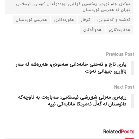
دوکتۆر جام کوردی یه‌که‌مین گۆڤاری نێوده‌وڵه‌تی کۆماری ئیسلامی
ئێران له‌ هه‌رێمی کوردستان
گه‌شت و گه‌شتیاری
گۆڤار
هاورده‌کاری
هه‌رێمی کوردستان
هه‌نارده‌کاری
هه‌واڵه‌کان
Previous Post
یاری تاج و ته‌ختی خانه‌دانی سه‌عودی، هه‌ڕه‌شه‌ له‌ سه‌ر
بازاڕی جیهانی نه‌وت
Next Post
ڕێبه‌ری مه‌زنی شۆڕشی ئیسلامی: سه‌باره‌ت به‌ ناوچه‌که‌
دانوستان له‌ گه‌ڵ ئه‌مریکا مانایه‌کی نییه‌
Related
Posts