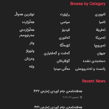
Browse by Category
ئابووری
ڕاپۆرت
نوێترین هەواڵ
ئاسیا
سیاسی
هەڵبژاردە
ئەفریقا
ڤیدیۆ
هەڵبژاردەی
سەرنووسەر
ئەمریکا
کەلتوری
وتار
ئەورووپا
کۆمەڵگا
وتووێژ
جیهان
گه‌شت و گه‌شتیاری
وەرزش
دسته‌بندی نشده
گۆڤاره‌کان
وێنە
زانست و تەندرووستی
مەڵتی میدیا
Recent News
هەفتەنامەی جام کوردی ژمارەی 432
ته‌مموز 28, 2026
هەفتەنامەی جام کوردی ژمارەی 431