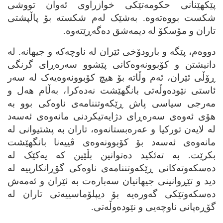
پێکهێنانی حکومه‌تێکی خوازراوی ئه‌وان تووشی
شکست بووه‌ته‌وه‌. به‌شێک له‌م شکسته‌ بۆ پاڵپشتی
تاران و مۆسکۆ له‌ دیمه‌شق ده‌گه‌ڕێته‌وه‌.
دووه‌م، پێگه‌ و بارودۆخی ئێران له‌ ناوچه‌که‌ و جیهانه‌. له‌
دانیشتن و کۆبوونه‌وه‌کانی پێشوو سه‌ره‌ڕای گرنگی
ڕۆڵی ئێران، ئه‌م وڵاته‌ بۆ هیچ کۆبوونه‌وه‌یه‌ک له‌ سه‌ر
ئاستی نێوده‌وڵه‌تی بانگهێشت نه‌ده‌کرا، به‌ڵام هه‌ل و
مه‌رجی سیاسی پاش ڕێکه‌وتننامه‌ی ناوه‌کی بوو به‌
هۆی ئه‌وه‌ی سه‌ره‌ڕای دژایه‌تیکردنی مانه‌وه‌ی ئه‌سه‌د
له‌ لایه‌ن تورکیا و عه‌ره‌بستانه‌وه‌، تاران به‌ پشتیوانی له‌
مانه‌وه‌ی ئه‌سه‌د بۆ کۆبوونه‌وه‌ی ڤییه‌نا بانگهێشت
بکرێت. به‌ ته‌ئکید ده‌توانین بڵێین که‌ یه‌کێک له‌
ده‌سکه‌وته‌کانی ڕێکه‌وتننامه‌ی ناوه‌کی گۆڕانکارییه‌ له‌
دید و تێڕوانینی جیهانیان‌ سه‌باره‌ت به‌ ئێران و ئه‌مه‌ش
ده‌سکه‌وتێکی گه‌وره‌یه‌ بۆ دیپلۆماسییه‌تی تاران له‌
گۆڕه‌پانی ناوچه‌یی و نێوده‌وڵه‌تی.