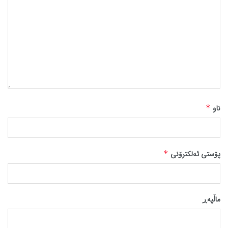
ناو
*
پۆستی ئەلکترۆنی
*
ماڵپه‌ڕ