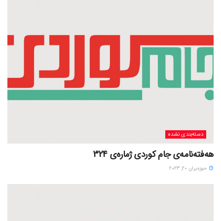
دسته‌بندی نشده
هەفتەنامەی جام کوردی ژمارەی 324
حوزه‌یران 20, 2023