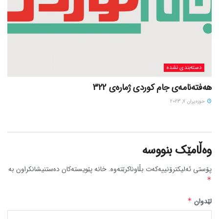
دسته‌بندی نشده
هەفتەنامەی جام کوردی ژمارەی 322
حوزه‌یران 7, 2023
وەڵامێک بنووسە
پۆستی ئەلیکترۆنییەکەت بڵاوناکرێتەوە.
خانە پێویستەکان دەستنیشانکراون بە
*
لێدوان
*