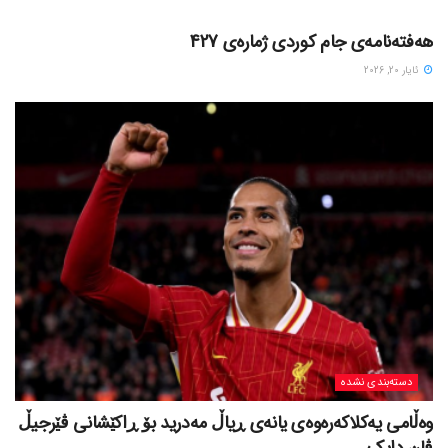
دسته‌بندی نشده
هەفتەنامەی جام کوردی ژمارەی 427
ئایار 20, 2026
دسته‌بندی نشده
وەڵامی یەکلاکەرەوەی یانەی ڕیاڵ مەدرید بۆ ڕاکێشانی ڤێرجیڵ
ڤان دایک