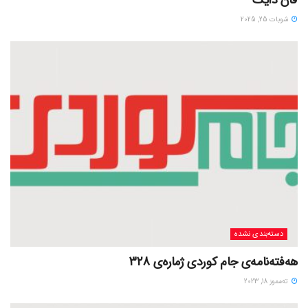
شوبات 25, 2025
دسته‌بندی نشده
هەفتەنامەی جام کوردی ژمارەی 328
ته‌مموز 18, 2023