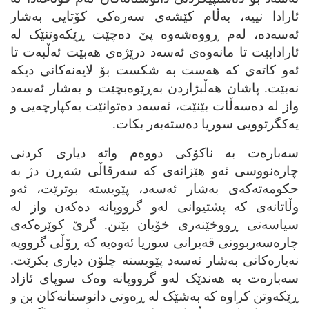
ئارادا نییه‌، به‌ڵام کێشه‌ی سه‌ره‌کی کۆتایی به‌شار
ئه‌سه‌ده‌، له‌م ڕووه‌شه‌وه‌ پێ ده‌چێت ڕێکه‌وتنێک له‌
ئارادابێت تا مانه‌وه‌ی ئه‌سه‌د درێژه‌ی هه‌بێت ئه‌ڵبه‌ت تا
ئه‌و کاته‌ی که‌ هه‌ست به‌ شکست بۆ لایه‌نه‌کانی دیکه‌
نه‌بێت. پاشان هه‌ڵبژاردن به‌ڕێوه‌بچێت و به‌شار ئه‌سه‌د
واز له‌ ده‌سه‌ڵات بێنێت، ئه‌سه‌د ده‌توانێت یه‌کپارچه‌یی و
یه‌کگرتوویی سوریا ده‌سته‌به‌ر بکات.
سه‌باره‌ت به‌ ناکۆکی دووه‌م واته‌ دیاری کردنی
چاره‌نووسی ئه‌و هێزانه‌ی که‌ سه‌رقاڵی شه‌ڕن دژ به‌
حکومه‌ته‌که‌ی به‌شار ئه‌سه‌د، پێویسته‌ بوترێت، ئه‌و
وڵاتانه‌ی که‌ پشتیوانی له‌و گرووپانه‌ ده‌که‌ن واز له‌
سیاسه‌تی ڕووخێنه‌ری خۆیان بێنن. گرێ کوێره‌که‌ی
چاره‌سه‌ربوونی قه‌یرانی سوریا ئه‌وه‌یه‌ که‌ ڕۆڵی گرووپه‌
نه‌یاره‌کانی به‌شار ئه‌سه‌د پێویسته‌ چلۆن دیاری بکرێت.
سه‌باره‌ت به‌ هه‌ندێک له‌و گرووپانه‌ وه‌ک سوپای ئازاد
ڕێکه‌وتن کراوه‌ که‌ به‌شێک له‌ ڕه‌وتی دانوستانه‌کان بن و