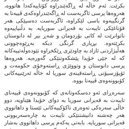
بکرێت. ئه‌م خاڵه‌ له‌ ڕاگه‌ێندراوه‌ کۆتاییه‌که‌دا هاتووه‌،
هه‌روه‌ها پرسی ئاگربه‌ست له‌ ڕاگه‌ێندراوه‌که‌ی ڤییه‌نا به‌
گرنگییه‌وه‌ باسی لێکراوه‌، ئاگربه‌ست ده‌سپێکی هه‌ر
قۆناغێکی تایبه‌ت به‌ قه‌یرانی سوریایه‌. به‌ دڵنیاییه‌وه‌
ناتوانرێت له‌ کاتی بۆردومان و شه‌ڕ بیر له‌ دانوستان
بکرێته‌وه‌. بڕیاری گرنگی دیکه‌ به‌ڕێوه‌چوونی
هه‌ڵبژاردنی ئازاد به‌ چاودێری ڕێکخراوه‌ نێوده‌وڵه‌تییه‌کانه‌
که‌ له‌ جێی خۆیدا پێشکه‌وتنێکی گه‌وره‌یه‌. هه‌روه‌ها
پرسی دانوستان و وتووێژی ڕاسته‌وخۆی حکومه‌ت و
ئۆپۆزسیۆنی ڕاسته‌قینه‌ی سوریا له‌ خاڵه‌ ئه‌رێنییه‌کانی
کۆبوونه‌وه‌ی ڤییه‌نا بووه‌.
سه‌ره‌ڕای ئه‌و ده‌سکه‌وتانه‌ی که‌ کۆبوونه‌وه‌ی ڤییه‌نای
تایبه‌ت به‌ قه‌یرانی سوریا به‌ دوای خۆیدا هێناویه‌، دوو
خاڵی سه‌ره‌کی ته‌وه‌ری ناکۆکییه‌کانی ئێستا و داهاتووی
هه‌ر چه‌شنه‌ دانیشتنێکی تایبه‌ت به‌ چاره‌سه‌ربوونی
قه‌یرانی سوریایه‌. بابه‌تی یه‌که‌م پرسی داهاتووی به‌شار