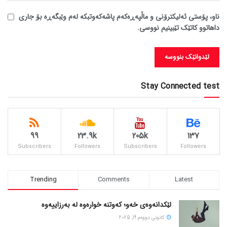
ناو، پۆستی ئەلیکترۆنی و ماڵپەڕەکەم پاشەکەوتبکە لەم وێبگەڕە بۆ جاری
داهاتوو کاتێک تێبینیم نووسی.
Stay Connected test
99
23.9k
205k
137
Subscribers
Followers
Subscribers
Followers
Trending
Comments
Latest
لێکدانەوەی خەو؛ کەوتنە خوارەوە لە بەرزاییەوە
كانونی دووه‌م 19, 2025