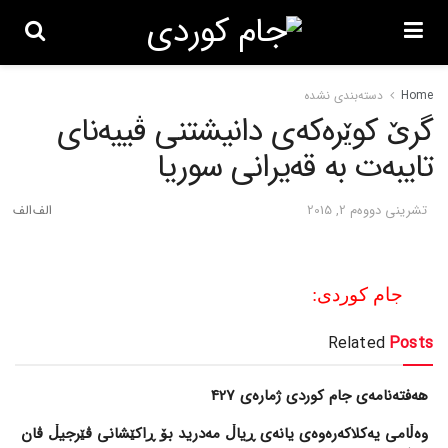
Home
دسته‌بندی نشده
گرێ کوێره‌که‌ی دانیشتنی ڤییه‌نای
تایبه‌ت به‌ قه‌یرانی سوریا
تشرینی دووه‌م 2, 2015
جام کوردی:
Related
Posts
هەفتەنامەی جام کوردی ژمارەی 427
وەڵامی یەکلاکەرەوەی یانەی ڕیاڵ مەدرید بۆ ڕاکێشانی ڤێرجیڵ ڤان