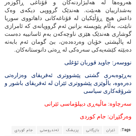
هه‌روه‌ها له‌ هه‌ڵبژاردنه‌کان و قۆناغی ڕاگوزه‌ر
به‌شدارییان هه‌بێت. هه‌ندێک گرووپی دیکه‌ی وه‌ک
داعش هیچ ڕۆڵێکیان له‌ قۆناغه‌کانی داهاتووی سوریا
نابێت، به‌ڵام پێویسته‌ بزانین ئه‌م گرووپانه‌ی که‌ ئامرازی
گوشاری هه‌ندێک هێزی ناوچه‌که‌ن به‌م ئاسانییه‌ ده‌ست
له‌ پاڵپشتی خۆیان وه‌رده‌ده‌ن، بێ گومان ئه‌م بابه‌ته‌
ده‌بێته‌ کێشه‌یه‌کی سه‌ره‌کی له‌ ڕه‌تی دانوستانه‌کان.
نووسه‌ر: جاوید قوربان ئۆغلی
به‌ڕێوه‌به‌ری گشتی پێشووتری ئه‌فریقای وه‌زاره‌تی
ده‌ره‌وه‌، باڵوێزی پێشووتری ئێران له‌ ئه‌فریقای باشور و
شرۆڤه‌کاری سیاسی
سه‌رچاوه‌: ماڵپه‌ڕی دیپلۆماسی ئێرانی
وه‌رگێڕان: جام کوردی
Tags:
ئێران
بازرگانی
پزیشک
ته‌ندروستی
جام کوردی