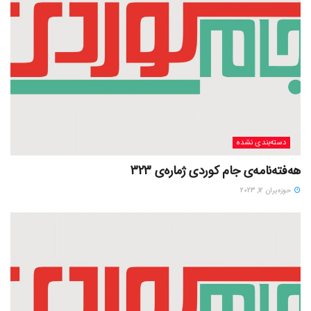
دسته‌بندی نشده
هەفتەنامەی جام کوردی ژمارەی 323
حوزه‌یران 12, 2023