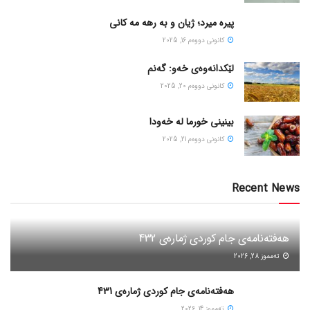
پیره میرد؛ ژیان و به رهه مه کانی
كانونی دووه‌م 16, 2025
لێکدانەوەی خەو: گەنم
كانونی دووه‌م 20, 2025
بینینی خورما لە خەودا
كانونی دووه‌م 21, 2025
Recent News
هەفتەنامەی جام کوردی ژمارەی 432
ته‌مموز 28, 2026
هەفتەنامەی جام کوردی ژمارەی 431
ته‌مموز 14, 2026