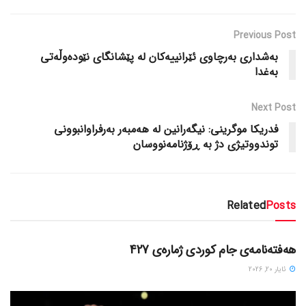
Previous Post
به‌شداری به‌رچاوی ئێرانییه‌کان له‌ پێشانگای نێوده‌وڵه‌تی
به‌غدا
Next Post
فدریکا موگرینی: نیگه‌رانین له‌ هه‌مبه‌ر به‌رفراوانبوونی
توندووتیژی دژ به‌ ڕۆژنامه‌نووسان
Related
Posts
دسته‌بندی نشده
هەفتەنامەی جام کوردی ژمارەی 427
ئایار 20, 2026