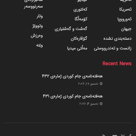
سەرنووسەر
ئەمریکا
کەلتوری
وتار
ئەورووپا
کۆمەڵگا
وتووێژ
جیهان
گه‌شت و گه‌شتیاری
وەرزش
دسته‌بندی نشده
گۆڤاره‌کان
وێنە
زانست و تەندرووستی
مەڵتی میدیا
Recent News
هەفتەنامەی جام کوردی ژمارەی 432
ته‌مموز 28, 2026
هەفتەنامەی جام کوردی ژمارەی 431
ته‌مموز 14, 2026