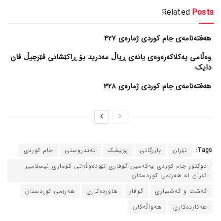
Related
Posts
هەفتەنامەی جام کوردی ژمارەی 427
وەڵامی یەکلاکەرەوەی یانەی ڕیاڵ مەدرید بۆ ڕاکێشانی ڤێرجیڵ ڤان
دایک
هەفتەنامەی جام کوردی ژمارەی 328
Tags:
ئێران
بازرگانی
پزیشک
ته‌ندروستی
جام کوردی
دوکتۆر جام کوردی یه‌که‌مین گۆڤاری نێوده‌وڵه‌تی کۆماری ئیسلامی
ئێران له‌ هه‌رێمی کوردستان
گه‌شت و گه‌شتیاری
گۆڤار
هاورده‌کاری
هه‌رێمی کوردستان
هه‌نارده‌کاری
هه‌واڵه‌کان