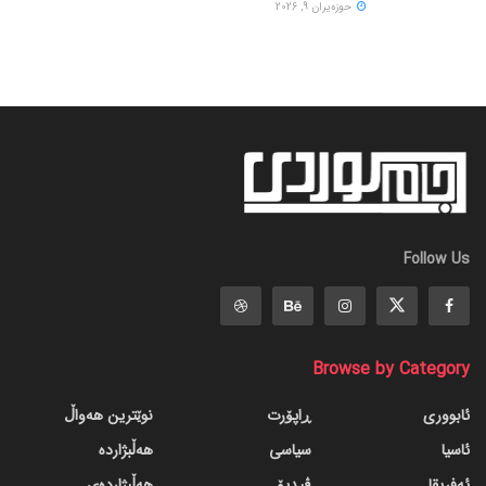
حوزه‌یران 9, 2026
Follow Us
Browse by Category
ئابووری
ڕاپۆرت
نوێترین هەواڵ
ئاسیا
سیاسی
هەڵبژاردە
ئەفریقا
ڤیدیۆ
هەڵبژاردەی