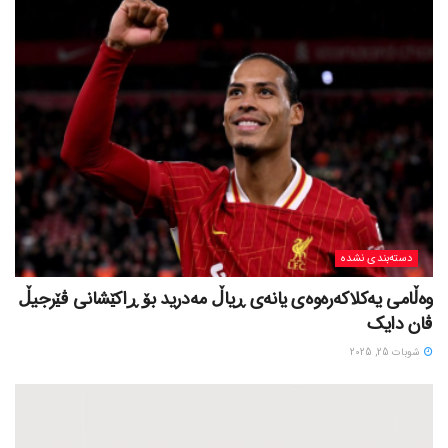
دسته‌بندی نشده
وەڵامی یەکلاکەرەوەی یانەی ڕیاڵ مەدرید بۆ ڕاکێشانی ڤێرجیڵ
ڤان دایک
شوبات 25, 2025