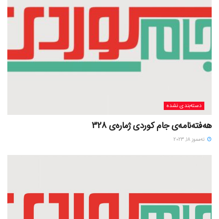
دسته‌بندی نشده
هەفتەنامەی جام کوردی ژمارەی 328
ته‌مموز 18, 2023