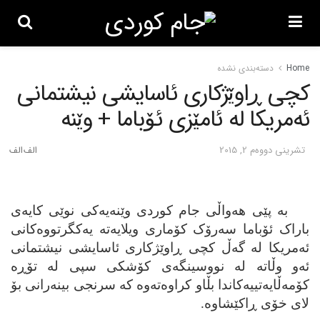
Home
دسته‌بندی نشده
کچی ڕاوێژکاری ئاسایشی نیشتمانی
ئه‌مریکا له‌ ئامێزی ئۆباما + وێنه‌
تشرینی دووه‌م 2, 2015
به‌ پێی هه‌واڵی جام کوردی وێنه‌یه‌کی نوێی کایه‌ی
باراک ئۆباما سه‌رۆک کۆماری ویلایه‌ته‌ یه‌کگرتووه‌کانی
ئه‌مریکا له‌ گه‌ڵ کچی ڕاوێژکاری ئاسایشی نیشتمانی
ئه‌و وڵاته‌ له‌ نووسینگه‌ی کۆشکی سپی له‌ تۆڕه‌
کۆمه‌ڵایه‌تییه‌کاندا بڵاو کراوه‌ته‌وه‌ که‌ سرنجی بینه‌رانی بۆ
لای خۆی ڕاکێشاوه‌.