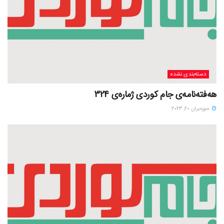
دسته‌بندی نشده
هەفتەنامەی جام کوردی ژمارەی 324
حوزه‌یران 20, 2023