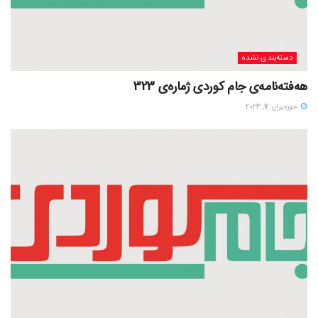
دسته‌بندی نشده
هەفتەنامەی جام کوردی ژمارەی 323
حوزه‌یران 12, 2023