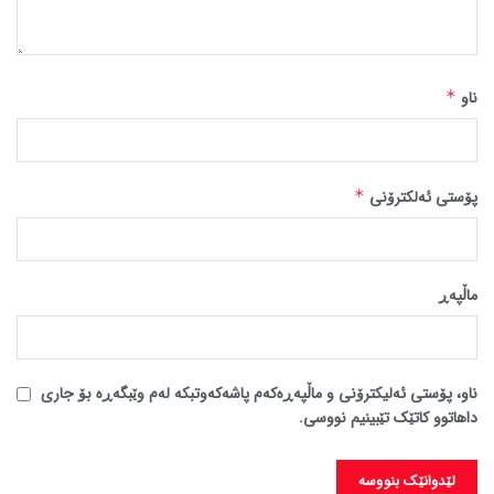
ناو
*
پۆستی ئەلکترۆنی
*
ماڵپه‌ڕ
ناو، پۆستی ئەلیکترۆنی و ماڵپەڕەکەم پاشەکەوتبکە لەم وێبگەڕە بۆ جاری
داهاتوو کاتێک تێبینیم نووسی.