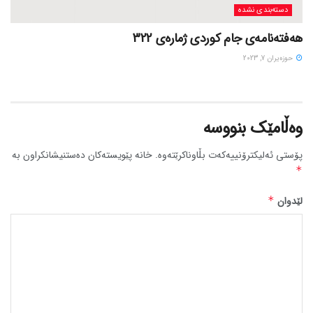
دسته‌بندی نشده
هەفتەنامەی جام کوردی ژمارەی 322
حوزه‌یران 7, 2023
وەڵامێک بنووسە
پۆستی ئەلیکترۆنییەکەت بڵاوناکرێتەوە.
خانە پێویستەکان دەستنیشانکراون بە
*
لێدوان
*