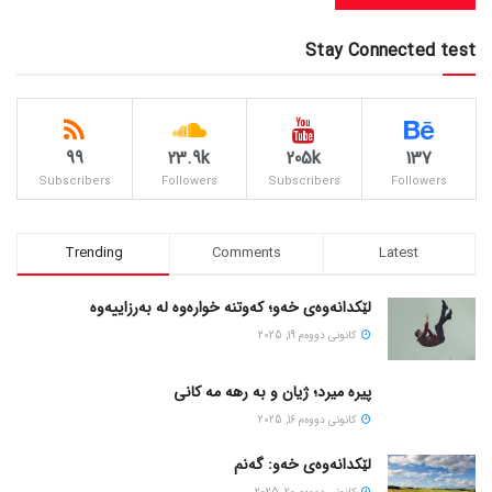
Stay Connected test
99
23.9k
205k
137
Subscribers
Followers
Subscribers
Followers
Trending
Comments
Latest
لێکدانەوەی خەو؛ کەوتنە خوارەوە لە بەرزاییەوە
كانونی دووه‌م 19, 2025
پیره میرد؛ ژیان و به رهه مه کانی
كانونی دووه‌م 16, 2025
لێکدانەوەی خەو: گەنم