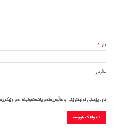
ناو
*
ماڵپه‌ڕ
ناو، پۆستی ئەلیکترۆنی و ماڵپەڕەکەم پاشەکەوتبکە لەم وێبگەڕە 