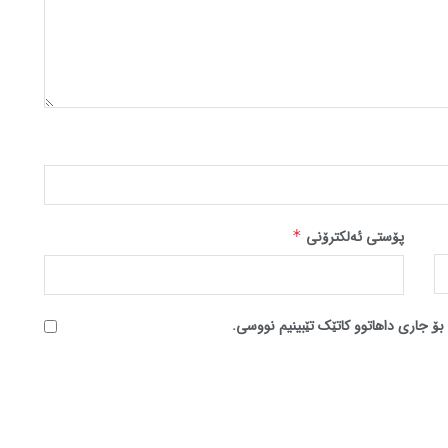
پۆستی ئەلکترۆنی
*
بۆ جاری داهاتوو کاتێک تێبینیم نووسی.