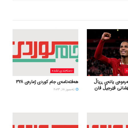
ه
دسته‌بندی نشده
ەرەوەی یانەی ڕیاڵ
هەفتەنامەی جام کوردی ژمارەی 328
ێشانی ڤێرجیڵ ڤان
ته‌مموز 18, 2023