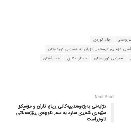
ندروستی
جام کوردی
ڵه‌تی کۆماری ئیسلامی ئێران له‌ هه‌رێمی کوردستان
هه‌رێمی کوردستان
هه‌نارده‌کاری
هه‌واڵه‌کان
Next Post
دژایه‌تی به‌رژه‌وه‌ندییه‌کانی ڕیاز، تاران و مۆسکۆ:
سێبه‌ری شه‌ڕی سارد به‌ سه‌ر ناوچه‌ی ڕۆژهه‌ڵاتی
ناوه‌ڕاست