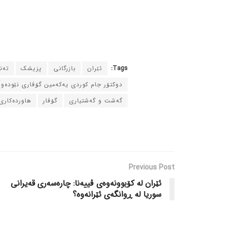
Tags:
ئێران
بازرگانی
پزیشک
ته‌
دوکتۆر جام کوردی یه‌که‌مین گۆڤاری نێوده‌و
گه‌شت و گه‌شتیاری
گۆڤار
هاورده‌کاری
Previous Post
ئێران له‌ کۆبوونه‌وه‌ی ڤییه‌نا: چاره‌سه‌ری قه‌یرانی
سوریا له‌ ڕوانگه‌ی ئێرانه‌وه‌؟