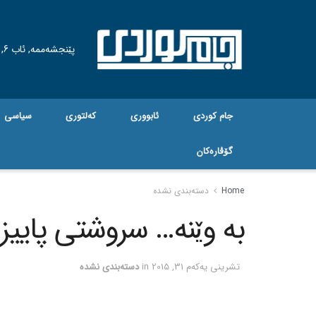
پێنجشەممە, ئاب 6, 2026
جام کوردی
ئابووری
کەلتوری
سیاسی
گۆڤاره‌کان
Home
دسته‌بندی نشده
به‌ وێنه‌… سروشتی پاییز
تشرینی یه‌كه‌م 31, 2015
in
دسته‌بندی نشده