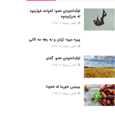
لێکدانەوەی خەو؛ کەوتنە خوارەوە
لە بەرزاییەوە
كانونی دووه‌م 19, 2025
پیره میرد؛ ژیان و به رهه مه کانی
كانونی دووه‌م 16, 2025
لێکدانەوەی خەو: گەنم
كانونی دووه‌م 20, 2025
بینینی خورما لە خەودا
كانونی دووه‌م 21, 2025