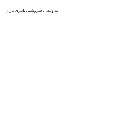
به‌ وێنه‌… سروشتی پاییزی تاران