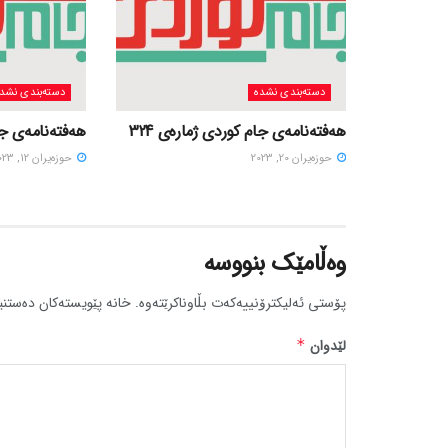
دسته‌بندی نشده
دسته‌بندی نشد
هەفتەنامەی جام کوردی ژمارەی 324
هەفتەنامەی جام
حوزه‌یران 20, 2023
حوزه‌یران 12, 2023
وەڵامێک بنووسە
پۆستی ئەلیکترۆنییەکەت بڵاوناکرێتەوە.
خانە پێویستەکان دەستنی
لێدوان
*