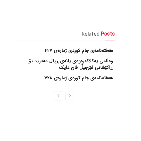
Related
Posts
هەفتەنامەی جام کوردی ژمارەی 427
وەڵامی یەکلاکەرەوەی یانەی ڕیاڵ مەدرید بۆ
ڕاکێشانی ڤێرجیڵ ڤان دایک
هەفتەنامەی جام کوردی ژمارەی 328