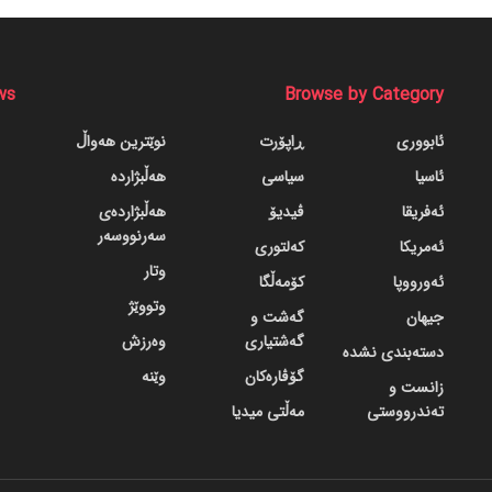
ws
Browse by Category
ئابووری
ڕاپۆرت
نوێترین هەواڵ
ئاسیا
سیاسی
هەڵبژاردە
ئەفریقا
ڤیدیۆ
هەڵبژاردەی
سەرنووسەر
ئەمریکا
کەلتوری
وتار
ئەورووپا
کۆمەڵگا
وتووێژ
جیهان
گه‌شت و
گه‌شتیاری
وەرزش
دسته‌بندی نشده
گۆڤاره‌کان
وێنە
زانست و
تەندرووستی
مەڵتی میدیا