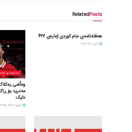
Related
Posts
دسته‌بندی نشده
هەفتەنامەی جام کوردی ژمارەی 427
ئایار 20, 2026
دسته‌بندی نشد
وەڵامی یەکلاک
مەدرید بۆ ڕاک
دایک
شوبات 25, 2025