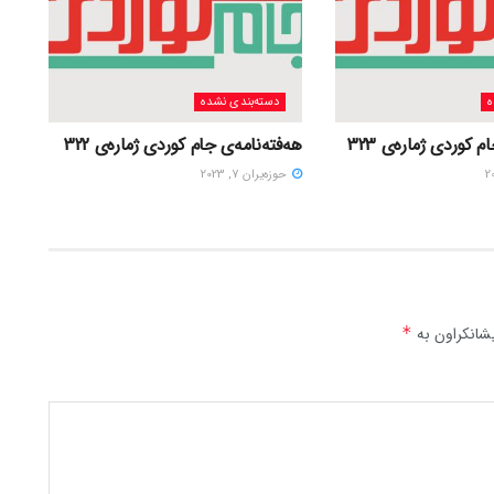
ه
دسته‌بندی نشده
 کوردی ژمارەی 323
هەفتەنامەی جام کوردی ژمارەی 322
حوزه‌یران 7, 2023
شانکراون بە
*