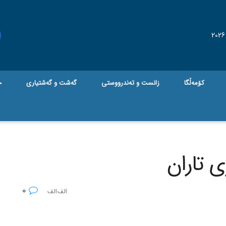
کۆمەڵگا
زانست و تەندرووستی
گه‌شت و گه‌شتیاری
ج
ی تاران
0