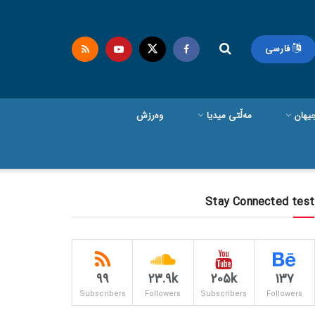
فارسی
یهان
مەڵتی میدیا
وەرزش
Stay Connected test
99
23.9k
205k
137
Subscribers
Followers
Subscribers
Followers