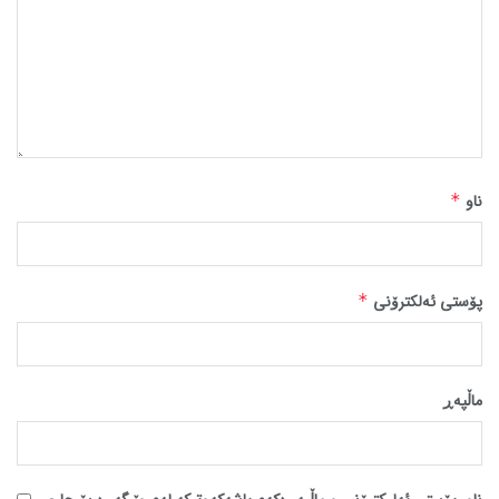
ناو
*
پۆستی ئەلکترۆنی
*
ماڵپه‌ڕ