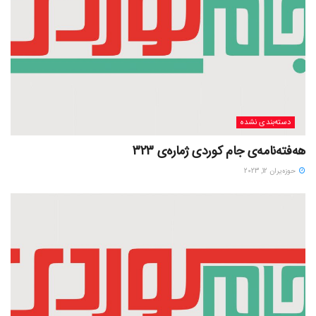
دسته‌بندی نشده
هەفتەنامەی جام کوردی ژمارەی 323
حوزه‌یران 12, 2023