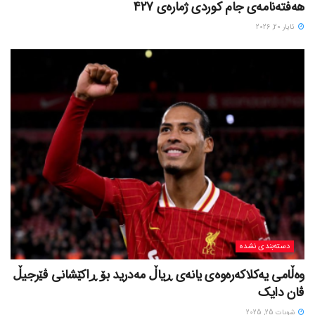
هەفتەنامەی جام کوردی ژمارەی 427
ئایار 20, 2026
دسته‌بندی نشده
وەڵامی یەکلاکەرەوەی یانەی ڕیاڵ مەدرید بۆ ڕاکێشانی ڤێرجیڵ
ڤان دایک
شوبات 25, 2025