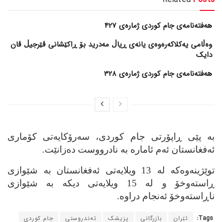
هەفتەنامەی جام کوردی ژمارەی 427
وەڵامی یەکلاکەرەوەی یانەی ڕیاڵ مەدرید بۆ ڕاکێشانی ڤێرجیڵ ڤان
دایک
هەفتەنامەی جام کوردی ژمارەی 328
به‌ پێی ڕاپۆرتی جام کوردی، سه‌رۆکایه‌تی کۆماری
ئه‌فغانستان ئه‌م ئاماره‌ به‌ نادرووست ده‌زانێت.
توێژینه‌وه‌که‌ له‌ 13 ویلایه‌تی ئه‌فغانستان به‌ شێوازی
ڕاسته‌وخۆ و له‌ 15 ویلایه‌تی دیکه‌ به‌ شێوازی
ناڕاسته‌وخۆ ئه‌نجام دراوه‌.
Tags:
ئێران
بازرگانی
پزیشک
ته‌ندروستی
جام کوردی