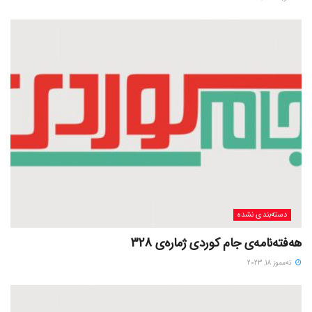
دسته‌بندی نشده
هەفتەنامەی جام کوردی ژمارەی 328
ته‌مموز 18, 2023