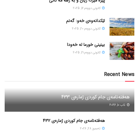
پیره میرد؛ ژیان و به رهه مه کانی
كانونی دووه‌م 16, 2025
لێکدانەوەی خەو: گەنم
كانونی دووه‌م 20, 2025
بینینی خورما لە خەودا
كانونی دووه‌م 21, 2025
Recent News
هەفتەنامەی جام کوردی ژمارەی 433
ئاب 10, 2026
هەفتەنامەی جام کوردی ژمارەی 432
ته‌مموز 28, 2026