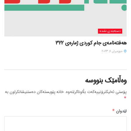
دسته‌بندی نشده
هەفتەنامەی جام کوردی ژمارەی 322
حوزه‌یران 7, 2023
وەڵامێک بنووسە
پۆستی ئەلیکترۆنییەکەت بڵاوناکرێتەوە.
خانە پێویستەکان دەستنیشانکراون بە
*
لێدوان
*