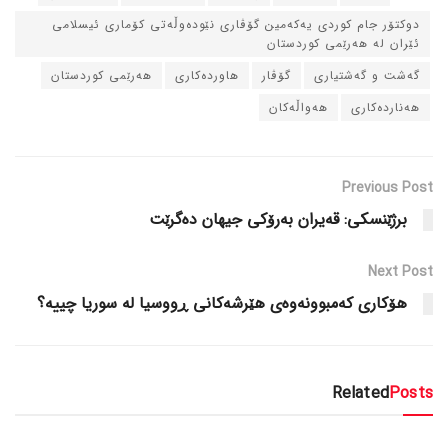
دوکتۆر جام کوردی یه‌که‌مین گۆڤاری نێوده‌وڵه‌تی کۆماری ئیسلامی
ئێران له‌ هه‌رێمی کوردستان
گه‌شت و گه‌شتیاری
گۆڤار
هاورده‌کاری
هه‌رێمی کوردستان
هه‌نارده‌کاری
هه‌واڵه‌کان
Previous Post
برژێنسکی: قه‌یران به‌رۆکی جیهان ده‌گرێت
Next Post
هۆکاری که‌مبوونه‌وه‌ی هێرشه‌کانی ڕووسیا له‌ سوریا چییه‌؟
Related
Posts
دسته‌بندی نشده