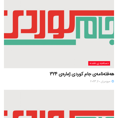
دسته‌بندی نشده
هەفتەنامەی جام کوردی ژمارەی 324
حوزه‌یران 20, 2023