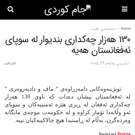
Home
دسته‌بندی نشده
130 هه‌زار چه‌کداری بندیوار له‌ سوپای
ئه‌فغانستان هه‌یه‌
تشرینی یه‌كه‌م 29, 2015
تویژینه‌وه‌کانی دامه‌زراوه‌ی ” ماف و دادپه‌رو‌ه‌ری ”
له‌ ئه‌فغانستان پیشان ده‌دات که‌ ناوی 130 هه‌زار
چه‌کداری ئه‌فغان له‌ ڕیزی هێزه‌ ئه‌منییه‌کان و سوپای
ئه‌و وڵاته‌دا تۆمار کراوه‌ و له‌ حکومه‌ت موچه‌ی مانگانه‌
وه‌رده‌گرن، به‌ڵام له‌ ڕاستیدا هیچ چالاکییه‌کیان نییه‌.
Related
Posts