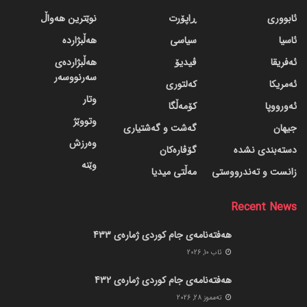
ئابووری
ڕاپۆرت
نوێترین هەواڵ
ئاسیا
سیاسی
هەڵبژاردە
ئەفریقا
ڤیدیۆ
هەڵبژاردەی
سەرنووسەر
ئەمریکا
کەلتوری
وتار
ئەورووپا
کۆمەڵگا
وتووێژ
جیهان
گه‌شت و گه‌شتیاری
وەرزش
دسته‌بندی نشده
گۆڤاره‌کان
وێنە
زانست و تەندرووستی
مەڵتی میدیا
Recent News
هەفتەنامەی جام کوردی ژمارەی 433
ئاب 10, 2026
هەفتەنامەی جام کوردی ژمارەی 432
ته‌مموز 28, 2026