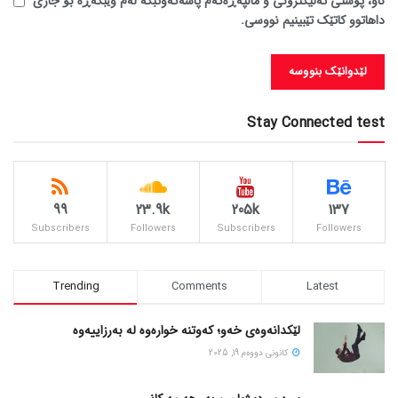
ناو، پۆستی ئەلیکترۆنی و ماڵپەڕەکەم پاشەکەوتبکە لەم وێبگەڕە بۆ جاری
داهاتوو کاتێک تێبینیم نووسی.
Stay Connected test
99
23.9k
205k
137
Subscribers
Followers
Subscribers
Followers
Trending
Comments
Latest
لێکدانەوەی خەو؛ کەوتنە خوارەوە لە بەرزاییەوە
كانونی دووه‌م 19, 2025