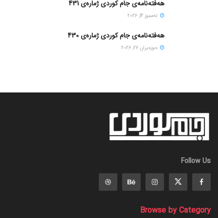
هەفتەنامەی جام کوردی ژمارەی 431
ته‌مموز 14, 2026
هەفتەنامەی جام کوردی ژمارەی 430
حوزه‌یران 27, 2026
Follow Us
Browse by Category