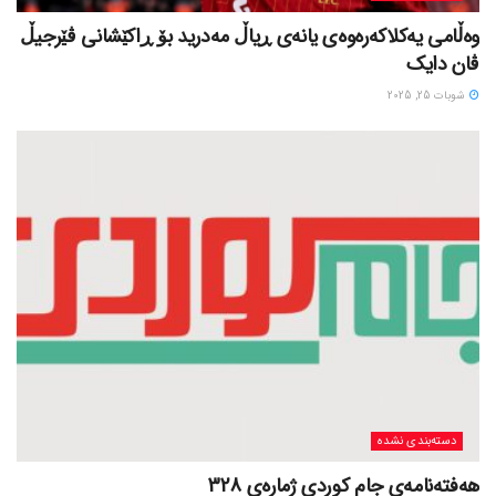
وەڵامی یەکلاکەرەوەی یانەی ڕیاڵ مەدرید بۆ ڕاکێشانی ڤێرجیڵ
ڤان دایک
شوبات 25, 2025
دسته‌بندی نشده
هەفتەنامەی جام کوردی ژمارەی 328