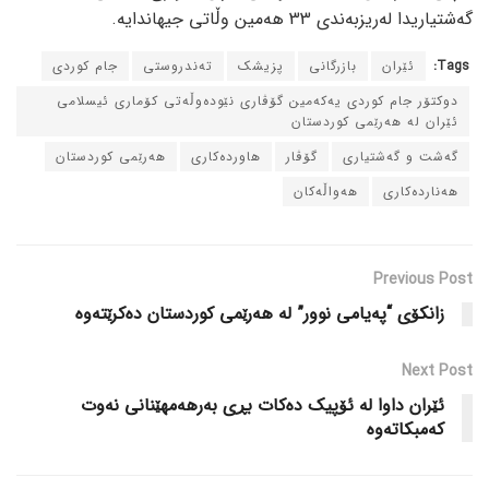
گەشتیاریدا لەریزبەندی 33 هەمین وڵاتی جیهاندایە.
Tags:
ئێران
بازرگانی
پزیشک
ته‌ندروستی
جام کوردی
دوکتۆر جام کوردی یه‌که‌مین گۆڤاری نێوده‌وڵه‌تی کۆماری ئیسلامی
ئێران له‌ هه‌رێمی کوردستان
گه‌شت و گه‌شتیاری
گۆڤار
هاورده‌کاری
هه‌رێمی کوردستان
هه‌نارده‌کاری
هه‌واڵه‌کان
Previous Post
زانکۆی “پەیامی نوور” لە هەرێمی کوردستان دەکرێتەوە
Next Post
ئێران داوا لە ئۆپیك دەكات بڕی بەرهەمهێنانی نەوت
كەمبكاتەوە