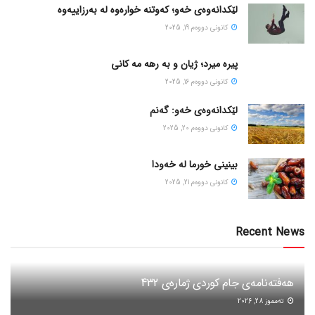
لێکدانەوەی خەو؛ کەوتنە خوارەوە لە بەرزاییەوە
كانونی دووه‌م 19, 2025
پیره میرد؛ ژیان و به رهه مه کانی
كانونی دووه‌م 16, 2025
لێکدانەوەی خەو: گەنم
كانونی دووه‌م 20, 2025
بینینی خورما لە خەودا
كانونی دووه‌م 21, 2025
Recent News
هەفتەنامەی جام کوردی ژمارەی 432
ته‌مموز 28, 2026