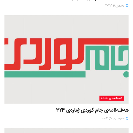
ته‌مموز 18, 2023
دسته‌بندی نشده
هەفتەنامەی جام کوردی ژمارەی 324
حوزه‌یران 20, 2023