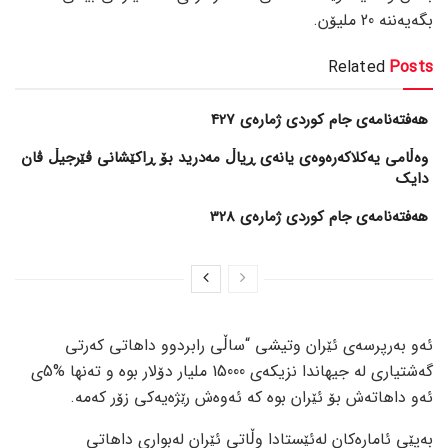
بگەیەننە 20 ملیۆن.
Related
Posts
هەفتەنامەی جام کوردی ژمارەی 427
وەڵامی یەکلاکەرەوەی یانەی ڕیاڵ مەدرید بۆ ڕاکێشانی ڤێرجیڵ ڤان
دایک
هەفتەنامەی جام کوردی ژمارەی 328
ئەو بەرپرسەی ئێران وتیشی “ساڵی رابردوو داهاتی كەرتی
گەشتیاری لە جیهاندا نزیكەی 15000 ملیار دۆلار بوە و تەنها %5ی
ئەو داهاتەش بۆ ئێران بوە كە ئەوەش رێژەیەكی زۆر كەمە.
بەپێی ئامارەكان لەئێستادا وڵاتی ئێران لەبواری داهاتی