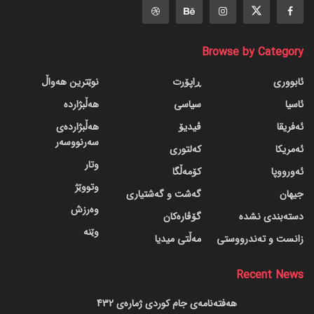
Browse by Category
ئابووری
ڕاپۆرت
نوێترین هەواڵ
ئاسیا
سیاسی
هەڵبژاردە
ئەفریقا
ڤیدیۆ
هەڵبژاردەی
سەرنووسەر
ئەمریکا
کەلتوری
وتار
ئەورووپا
کۆمەڵگا
وتووێژ
جیهان
گه‌شت و گه‌شتیاری
وەرزش
دسته‌بندی نشده
گۆڤاره‌کان
وێنە
زانست و تەندرووستی
مەڵتی میدیا
Recent News
هەفتەنامەی جام کوردی ژمارەی 432