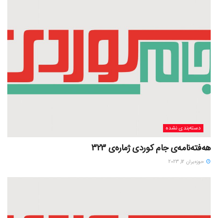
دسته‌بندی نشده
هەفتەنامەی جام کوردی ژمارەی 323
حوزه‌یران 12, 2023