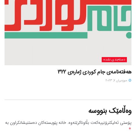
دسته‌بندی نشده
هەفتەنامەی جام کوردی ژمارەی 322
حوزه‌یران 7, 2023
وەڵامێک بنووسە
پۆستی ئەلیکترۆنییەکەت بڵاوناکرێتەوە.
خانە پێویستەکان دەستنیشانکراون بە
*