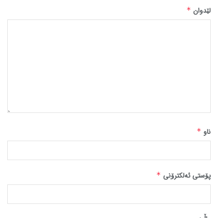
لێدوان
*
ناو
*
پۆستی ئەلکترۆنی
*