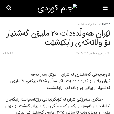
Home
دسته‌بندی نشده
ئێران هەوڵدەدات 20 ملیۆن گەشتیار
بۆ وڵاتەكەی رابكێشێت
تشرینی یه‌كه‌م 25, 2015
ناوچەیەكی گەشتیاری لە ئێران – فۆتۆ: رێبەر نەجم
ئێران پلان بۆ ئەوە دادەنێت تاكو ساڵی 2025 نزیكەی 20 ملیۆن
گەشتیاری بیانی بۆ وڵاتەكەی رابكێشێت .
جێگری سەرۆكی ئێران لە كۆنگرەیەكی رۆژنامەوانیدا رایگەیان
“ئامانجیان ئەوەیە وابكەن كە خەڵكی توركیا زیاتر گەشت بۆ ئێران
بكەن و دەیانەوێت تا ساڵی 2025 ژمارەی گەشتیارانی بیانی