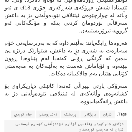
ئێستادا شه‌ش فڕۆکه‌ی شه‌ڕکه‌ری جۆری
cf18
ی ئه‌و
وڵاته‌ له‌ چوارچێوه‌ی ئیئتلافی نێوده‌وڵه‌تی دژ به‌ داعش
سه‌رقاڵی بۆردومان کردنی بنکه‌ و مۆڵگه‌کانی ئه‌و
گرووپه‌ تیرۆریستییه‌ن.
هه‌روه‌ها ڕایگه‌یاند: به‌ڵێنم داوه‌ که‌ به‌ به‌رپرسایه‌تی خۆم
سه‌باره‌ت به‌ شه‌ڕی دژ به داعش، شێوازێک درێژه‌ پێ
بده‌ین که‌ گرنگی ڕۆڵی که‌نه‌دا له‌م پێناوه‌دا ڕوون
ببێته‌وه‌ و ئۆباماش هه‌ست به‌ به‌ڵێنه‌کان به‌ مه‌به‌ستی
کۆتایی هێنان به‌م چالاکییانه‌ ده‌کات.
سه‌رۆکی پارتی لیبراڵی که‌نه‌دا کاتێکی دیاریکراوی بۆ
کشانه‌وه‌ی وڵاته‌که‌ی له‌ ئیئتلافی نێوده‌وڵه‌تی دژ به‌
داعش ڕانه‌گه‌یاندووه‌.
Tags:
ئێران
بازرگانی
پزیشک
ته‌ندروستی
جام کوردی
دوکتۆر جام کوردی یه‌که‌مین گۆڤاری نێوده‌وڵه‌تی کۆماری ئیسلامی
ئێران له‌ هه‌رێمی کوردستان