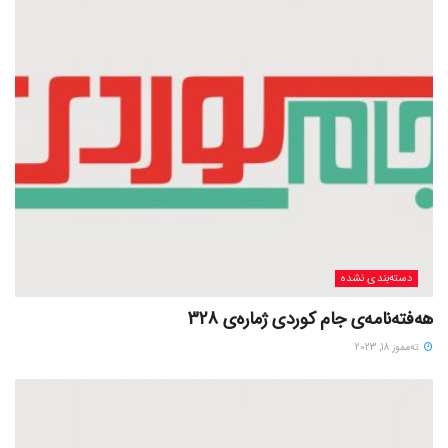
دسته‌بندی نشده
هەفتەنامەی جام کوردی ژمارەی 328
ته‌مموز 18, 2023