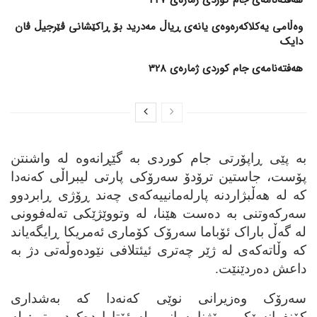
وەڵامی یەکلاکەرەوەی یانەی ڕیاڵ مەدرید بۆ ڕاکێشانی ڤێرجیڵ ڤان
دایک
هەفتەنامەی جام کوردی ژمارەی 328
به‌ پێی ڕاپۆرتی جام کوردی به‌ گێڕانه‌وه‌ له‌ واشنتن
پۆست، جاستین ترۆدۆ سه‌رۆکی پارتی لیبراڵی که‌نه‌دا
که‌ له‌ هه‌ڵبژاردنه‌ پارله‌مانییه‌که‌ی چه‌ند ڕۆژی ڕابردوو
سه‌رکه‌وتنی به‌ ده‌ست هێنا، له‌ وتووێژێکی ته‌له‌فوونی
له‌ گه‌ڵ باراک ئۆباما سه‌رۆک کۆماری ئه‌مریکا ڕایگه‌یاند
که‌ وڵاته‌که‌ی له‌ ژێر چه‌تری ئیئتلافی نێوده‌وڵه‌تی دژ به‌
داعش ده‌ردێنێت.
سه‌رۆک وه‌زیرانی نوێی که‌نه‌دا که‌ به‌شداری
کۆنفرانسێکی ڕۆژنامه‌وانیی له‌ ئۆتاوا ده‌کرد، وتی: له‌