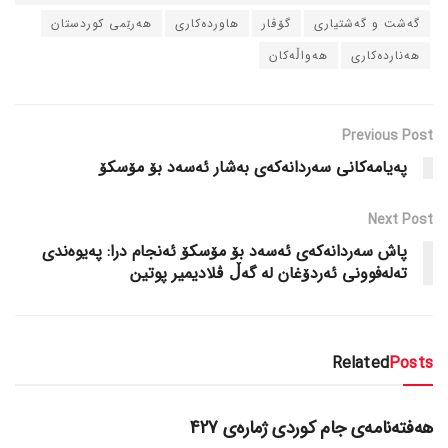
گه‌شت و گه‌شتیاری
گۆڤار
هاورده‌کاری
هه‌رێمی کوردستان
هه‌نارده‌کاری
هه‌واڵه‌کان
Previous Post
په‌یامه‌کانی سه‌ردانه‌که‌ی به‌شار ئه‌سه‌د بۆ مۆسکۆ
Next Post
پاش سه‌ردانه‌که‌ی ئه‌سه‌د بۆ مۆسکۆ ئه‌نجام درا: په‌یوه‌ندی
ته‌له‌فوونی ئه‌ردۆغان له‌ گه‌ڵ ڤلادیمیر پوتین
Related
Posts
دسته‌بندی نشده
هەفتەنامەی جام کوردی ژمارەی 427