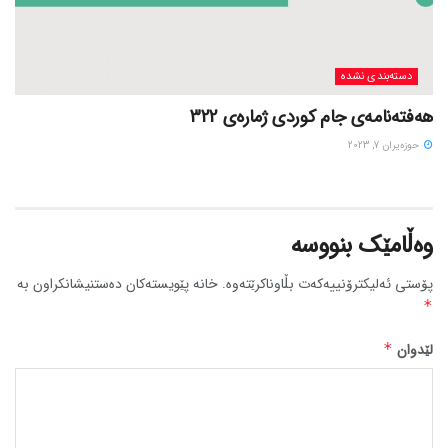
دسته‌بندی نشده
هەفتەنامەی جام کوردی ژمارەی 322
حوزه‌یران 7, 2023
وەڵامێک بنووسە
پۆستی ئەلیکترۆنییەکەت بڵاوناکرێتەوە.
خانە پێویستەکان دەستنیشانکراون بە
*
لێدوان
*