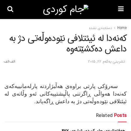
Home
دسته‌بندی نشده
که‌نه‌دا له‌ ئیئتلافی نێوده‌وڵه‌تی دژ به‌
داعش ده‌کشێته‌وه‌
تشرینی یه‌كه‌م 22, 2015
سه‌رۆکی پارتی براوه‌ی هه‌ڵبژاردنه‌ پارله‌مانییه‌که‌ی
که‌نه‌دا هه‌واڵی ڕاگرتنی پاڵپشتییه‌کانی ئه‌و وڵاته‌ی له‌
ئیئتلافی نێوده‌وڵه‌تی دژ به‌ داعش ڕاگه‌یاند.
Related
Posts
هەفتەنامەی جام کوردی ژمارەی 427