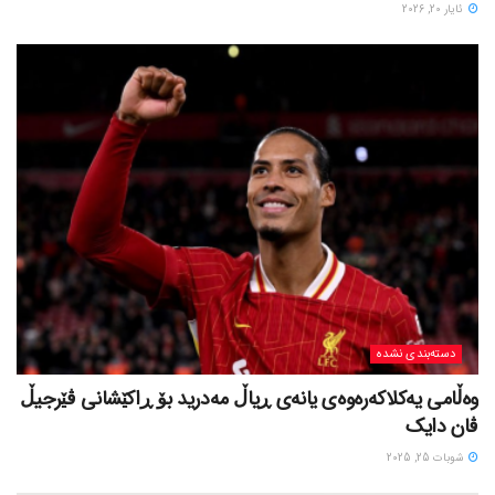
ئایار 20, 2026
دسته‌بندی نشده
وەڵامی یەکلاکەرەوەی یانەی ڕیاڵ مەدرید بۆ ڕاکێشانی ڤێرجیڵ
ڤان دایک
شوبات 25, 2025