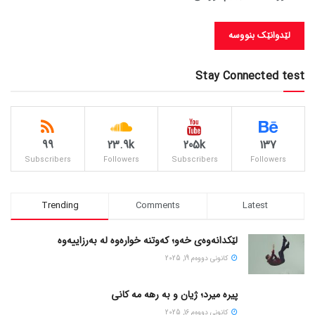
Stay Connected test
99
23.9k
205k
137
Subscribers
Followers
Subscribers
Followers
Trending
Comments
Latest
لێکدانەوەی خەو؛ کەوتنە خوارەوە لە بەرزاییەوە
كانونی دووه‌م 19, 2025
پیره میرد؛ ژیان و به رهه مه کانی
كانونی دووه‌م 16, 2025