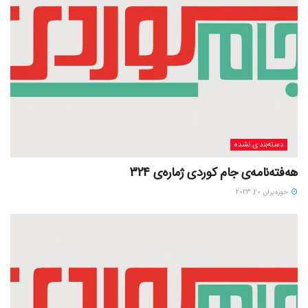
دسته‌بندی نشده
هەفتەنامەی جام کوردی ژمارەی 324
حوزه‌یران 20, 2023