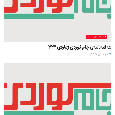
دسته‌بندی نشده
هەفتەنامەی جام کوردی ژمارەی 323
حوزه‌یران 12, 2023