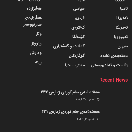
ئاسیا
سیاسی
هەڵبژاردە
ئەفریقا
ڤیدیۆ
هەڵبژاردەی
سەرنووسەر
ئەمریکا
کەلتوری
وتار
ئەورووپا
کۆمەڵگا
وتووێژ
جیهان
گه‌شت و گه‌شتیاری
وەرزش
دسته‌بندی نشده
گۆڤاره‌کان
وێنە
زانست و تەندرووستی
مەڵتی میدیا
Recent News
هەفتەنامەی جام کوردی ژمارەی 432
ته‌مموز 28, 2026
هەفتەنامەی جام کوردی ژمارەی 431
ته‌مموز 14, 2026