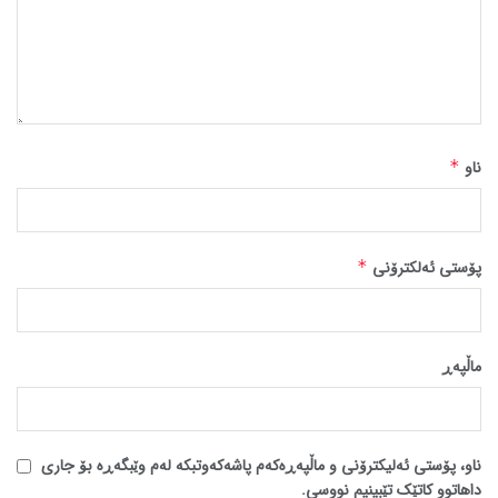
ناو
*
پۆستی ئەلکترۆنی
*
ماڵپه‌ڕ
ناو، پۆستی ئەلیکترۆنی و ماڵپەڕەکەم پاشەکەوتبکە لەم وێبگەڕە بۆ جاری
داهاتوو کاتێک تێبینیم نووسی.