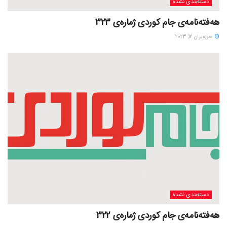
دسته‌بندی نشده
هەفتەنامەی جام کوردی ژمارەی 323
حوزه‌یران 12, 2023
دسته‌بندی نشده
هەفتەنامەی جام کوردی ژمارەی 322