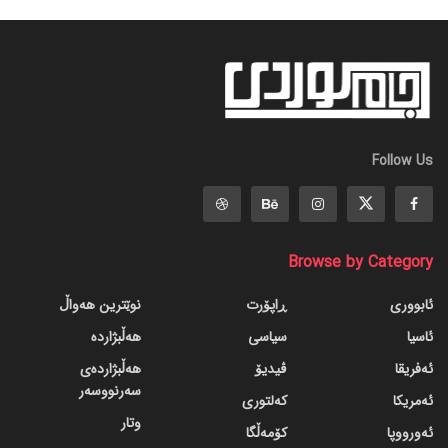
Follow Us
Browse by Category
ئابووری
ڕاپۆرت
نوێترین هەواڵ
ئاسیا
سیاسی
هەڵبژاردە
ئەفریقا
ڤیدیۆ
هەڵبژاردەی
سەرنووسەر
ئەمریکا
کەلتوری
وتار
ئەورووپا
کۆمەڵگا