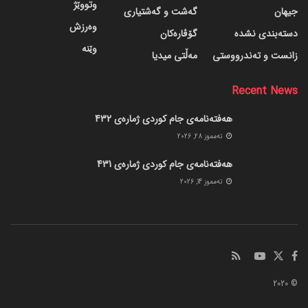
وتووێژ
جیهان
گه‌شت و گه‌شتیاری
وەرزش
دسته‌بندی نشده
گۆڤاره‌کان
وێنە
زانست و تەندرووستی
مەڵتی میدیا
Recent News
هەفتەنامەی جام کوردی ژمارەی 432
ته‌مموز 28, 2026
هەفتەنامەی جام کوردی ژمارەی 431
ته‌مموز 14, 2026
© 2020