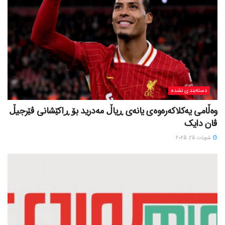
دسته‌بندی نشده
وەڵامی یەکلاکەرەوەی یانەی ڕیاڵ مەدرید بۆ ڕاکێشانی ڤێرجیڵ
ڤان دایک
شوبات 25, 2025