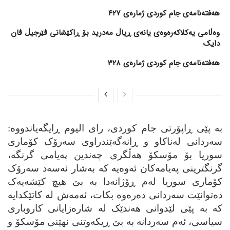
هەفتەنامەی جام کوردی ژمارەی 427
وەڵامی یەکلاکەرەوەی یانەی ڕیاڵ مەدرید بۆ ڕاکێشانی ڤێرجیڵ ڤان
دایک
هەفتەنامەی جام کوردی ژمارەی 328
به‌ پێی ڕاپۆرتی جام کوردی، رای الیوم ڕایگه‌یاندووه‌:
سه‌ردانی له‌ناکاو و ڕانه‌گه‌ێندراوی سه‌رۆک کۆماری
سوریا بۆ مۆسکۆ هه‌ڵگری چه‌ندین په‌یامی گرنگه‌،
گرنگترینی په‌یامه‌کان ئه‌وه‌یه‌ که‌ به‌شار ئه‌سه‌د سه‌رۆک
کۆماری سوریا له‌م ڕۆژانه‌دا به‌ بێ هیچ کێشه‌یه‌ک
ده‌توانێت سه‌ردانی ده‌ره‌وه‌ بکات، ئه‌مه‌ش له‌ کاتێکدایه‌
که‌ به‌ پێی لێدوانی هه‌ندێک له‌ شاره‌زایانی کاروباری
سیاسی، ئه‌م سه‌ردانه‌ به‌ بێ ڕیکه‌وتنی نهێنی مۆسکۆ و