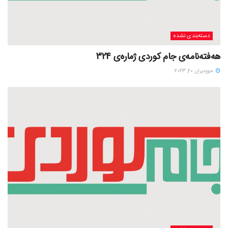
دسته‌بندی نشده
هەفتەنامەی جام کوردی ژمارەی 324
حوزه‌یران 20, 2023