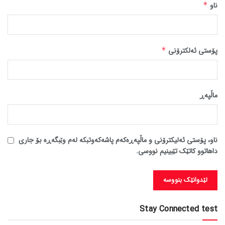
ناو
*
پۆستی ئەلکترۆنی
*
ماڵپه‌ڕ
ناو، پۆستی ئەلیکترۆنی و ماڵپەڕەکەم پاشەکەوتبکە لەم وێبگەڕە بۆ جاری
داهاتوو کاتێک تێبینیم نووسی.
Stay Connected test