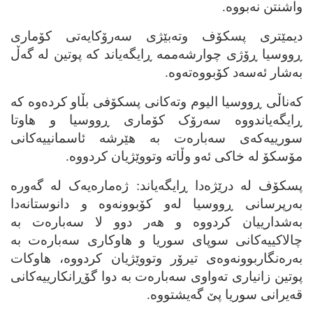
واشنتن نه‌بووه‌.
دیمێتری پسکۆف وته‌بێژی سه‌رۆکایه‌تی کۆماری
ڕووسیا ڕۆژی چوارشه‌ممه‌ ڕایگه‌یاند که‌ پوتین له‌ گه‌ڵ
به‌شار ئه‌سه‌د کۆبووه‌ته‌وه‌.
که‌ناڵی ڕووسیا الیوم وته‌کانی پسکۆفی بڵاو کرده‌وه‌ که‌
ڕایگه‌یاندووه‌ سه‌رۆک کۆماری ڕووسیا و هاوتا
سورییه‌که‌ی سه‌باره‌ت به‌ هێرشه‌ ئاسمانییه‌کانی
مۆسکۆ له‌ خاکی ئه‌و وڵاته‌ وتووێژیان کردووه‌.
پسکۆف له‌ درێژه‌دا ڕایگه‌یاند: ژه‌ماره‌یه‌ک له‌ گه‌وره‌
به‌رپرسانی ڕووسیا له‌و کۆبوونه‌وه‌ و دانوستانه‌دا
به‌شدارییان کردووه‌ و هه‌ر دوو لا سه‌باره‌ت به‌
چالاکییه‌کانی سوپای سوریا و هاوکاری سه‌باره‌ت به‌
به‌ره‌نگاربوونه‌وه‌ی تیرۆر وتووێژیان کردووه‌، هاوکات
پوتین زانیاری ته‌واوی سه‌باره‌ت به‌ دوا گۆڕانکارییه‌کانی
قه‌یرانی سوریا پێ گه‌یشتووه‌.