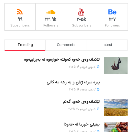
99
23.9k
205k
137
Subscribers
Followers
Subscribers
Followers
Trending
Comments
Latest
لێکدانەوەی خەو؛ کەوتنە خوارەوە لە بەرزاییەوە
كانونی دووه‌م 19, 2025
پیره میرد؛ ژیان و به رهه مه کانی
كانونی دووه‌م 16, 2025
لێکدانەوەی خەو: گەنم
كانونی دووه‌م 20, 2025
بینینی خورما لە خەودا
كانونی دووه‌م 21, 2025