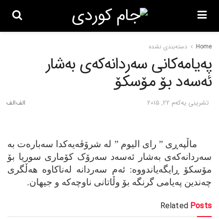
Home
دسته‌بندی نشده
په‌یامه‌کانی سه‌ردانه‌که‌ی به‌شار
ئه‌سه‌د بۆ مۆسکۆ
تشرینی یه‌كه‌م 22, 2015
ماڵپه‌ڕی ” رای الیوم ” له‌ شرۆڤه‌یه‌کدا سه‌باره‌ت به‌
سه‌ردانه‌که‌ی به‌شار ئه‌سه‌د سه‌رۆک کۆماری سوریا بۆ
مۆسکۆ ڕایگه‌یاندووه‌: ئه‌م سه‌ردانه‌ له‌ناکاوه‌ هه‌ڵگری
چه‌ندین په‌یامی گرنگه‌ بۆ وڵاتانی ناوچه‌که‌ و جیهان.
Related
Posts