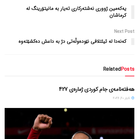
یه‌که‌مین ژووری نه‌شته‌رکاری ته‌یار به‌ مانیتۆرینگ له‌
کرماشان
Next Post
که‌نه‌دا له‌ ئیئتلافی نێوده‌وڵه‌تی دژ به‌ داعش ده‌کشێته‌وه‌
Related
Posts
دسته‌بندی نشده
هەفتەنامەی جام کوردی ژمارەی 427
ئایار 20, 2026