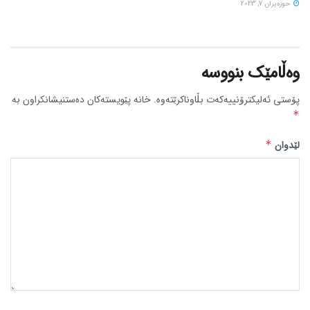
حوزه‌یران 7, 2023
وەڵامێک بنووسە
پۆستی ئەلیکترۆنییەکەت بڵاوناکرێتەوە.
خانە پێویستەکان دەستنیشانکراون بە
*
لێدوان
*