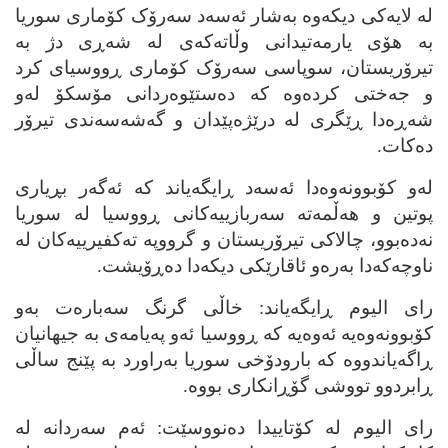
له‌ لایه‌کی دیکه‌وه‌ به‌شار ئه‌سه‌د سه‌رۆک کۆماری سوریا
به‌ هۆی یارمه‌تیدانی وڵاته‌که‌ی له‌ شه‌ڕی دژ به‌
تیرۆریستان، سوپاسی سه‌رۆک کۆماری ڕووسیای کرد
و جه‌ختی کرده‌وه‌ که‌ ده‌ستێوه‌ردانی مۆسکۆ له‌و
شه‌ڕه‌دا ڕێگری له‌ درێژه‌پێدان و گه‌شه‌سه‌ندی تیرۆر
ده‌کات.
له‌و کۆبوونه‌وه‌دا ئه‌سه‌د ڕایگه‌یاند که‌ ئه‌گه‌ر بڕیاری
پوتین و هه‌ڵمه‌ته‌ سه‌ربازییه‌کانی ڕووسیا له‌ سوریا
نه‌ده‌بوو، چالاکی تیرۆریستان و گرووپه‌ ته‌کفیرییه‌کان له‌
ناوچه‌که‌دا به‌ره‌و ئاقارێکی دیکه‌دا ده‌ڕۆیشت.
رای الیوم ڕایگه‌یاند: خاڵی گرنگ سه‌باره‌ت به‌و
کۆبوونه‌وه‌یه‌ ئه‌وه‌یه‌ که‌ ڕووسیا ئه‌و په‌یامه‌ی به‌ جیهانیان
ڕاگه‌یاندووه‌ که‌ بارودۆخی سوریا به‌راورد به‌ پێنج ساڵی
ڕابردوو تووشی گۆڕانکاری بووه‌.
رای الیوم له‌ کۆتاییدا ده‌نووسێت: ئه‌م سه‌ردانه‌ له‌