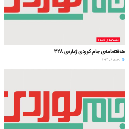
دسته‌بندی نشده
هەفتەنامەی جام کوردی ژمارەی 328
ته‌مموز 18, 2023