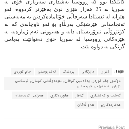
کاتێکدا بوو که‌ ڕووسیا به‌شداری سه‌ربازی خۆی له‌
سوریا به‌ 25 هه‌زار هێزی نوێ به‌هێزتر کردووه‌، ئه‌و
هێزانه‌ له‌ ئێستادا سه‌رقاڵی خۆئاماده‌کردنن به‌ مه‌به‌ستی
ئه‌نجامدانی هێرشێکی به‌ربڵاو بۆ ئه‌و ناوچانه‌ی که‌ له‌
کۆنتڕۆڵی تیرۆریستان دایه‌ و هه‌بوونی ئه‌م ژماره‌یه‌ له‌
هێزه‌کانی ڕووسیا له‌ سوریا خۆی ده‌توانێت په‌یامی
گرنگی به‌ دواوه‌ بێت.
Tags:
ئێران
بازرگانی
پزیشک
ته‌ندروستی
جام کوردی
دوکتۆر جام کوردی یه‌که‌مین گۆڤاری نێوده‌وڵه‌تی کۆماری ئیسلامی
ئێران له‌ هه‌رێمی کوردستان
گه‌شت و گه‌شتیاری
گۆڤار
هاورده‌کاری
هه‌رێمی کوردستان
هه‌نارده‌کاری
هه‌واڵه‌کان
Previous Post