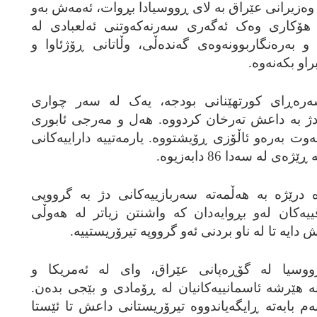
 وه‌زیرانی عێراق به‌ لای ڕووسیادا بڕوات، ئه‌مه‌ش به‌و
 هۆکاری وه‌ک ئه‌گه‌ری سه‌رنه‌که‌وتنی ئه‌لعبادی له‌
ه‌ره‌نگاربوونه‌وه‌ی گه‌نده‌ڵی، وڵاتانی ڕۆژئاوا و
او بکه‌نه‌وه‌.
ه‌ره‌ڕای کورتهێنانی بودجه‌، یه‌ک له‌ سه‌ر چواری
 به‌ داعش ته‌رخان کردووه‌. هه‌ل و مه‌رجی ئابوری
وت به‌ره‌و ئاڵۆزی ڕۆیشتووه‌. یارمه‌تییه‌ داراییه‌کانی
‌ درێژه‌ به‌ هه‌ڵمه‌ته‌ سه‌ربازییه‌کانی دژ به‌ گرووپی
‌کان له‌و بڕوایه‌دان که‌ واشنتن زیاتر له‌ هه‌وڵی
دایه‌ تا له‌ ناو بردنی ئه‌و گرووپه‌ تیرۆریستییه‌.
 ڕووسیا له‌ گۆڕه‌پانی عێراق، وای له‌ ئه‌مریکا و
 به‌ هێرشه‌ ئاسمانییه‌کانیان له‌ ڕۆمادی و بێجی بده‌ن.
م بابه‌ته‌ ڕایگه‌یاندووه‌ تیرۆریستانی داعش تا ئێستا