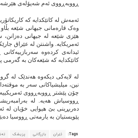
ڕووبه‌ڕووی ئه‌م شه‌پۆله‌ی هێرشه‌ ئاس
ئه‌مه‌ش له‌ کاتێکدایه‌ که‌ کاریکا
وه‌ک قاره‌مانی جیهانی شێعه‌ بڵاو کرد
هێزی شێعه‌ له‌ جیهانی ده‌زانن، سه
ئه‌مریکایه‌. واشنتن له‌ عێراق جارێ
ئیدانه‌ی کرده‌وه‌ سه‌ربازییه‌کان
کاتێکدایه‌ که‌ شێعه‌کان به‌ گه‌رمی 
له‌ لایه‌کی دیکه‌وه‌ هه‌ندێک له‌ گر
نین، میلیشیاکانی سه‌ر به‌ موقته‌دا 
چۆن پێشتر ڕووبه‌ڕووی ئه‌مریکییه‌کان 
ڕووسیاش هه‌یه‌. له‌ به‌رامبه‌ریش
ده‌ربڕینی بێ هیوایی خۆیان له‌ ئه‌
پێویستیان به‌ یارمه‌تی ڕووسیا ده‌ب
Tags:
ئێران
بازرگانی
پزیشک
ته‌