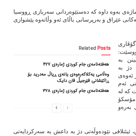
ژه‌ی به‌وه‌ داوه‌ که‌ ده‌ستێوه‌ردانی سه‌ربازی ڕووسیا
ییه‌کانی عێراق و به‌رپرسانی باڵای ئه‌و وڵاته‌وه‌ پێشوازی
گۆڤاری
Related
Posts
نووسێت:
ینن به‌
هەفتەنامەی جام کوردی ژمارەی 427
 دژ به‌
وەڵامی یەکلاکەرەوەی یانەی ڕیاڵ مەدرید بۆ
ئه‌وه‌ی
ڕاکێشانی ڤێرجیڵ ڤان دایک
کانی ئه‌م
هەفتەنامەی جام کوردی ژمارەی 328
 که‌ له‌
ی مۆسکۆ
به‌ره‌و
، ئیئتلافی نێوده‌وڵه‌تی دژ به‌ داعش به‌ سه‌رکردایه‌تی