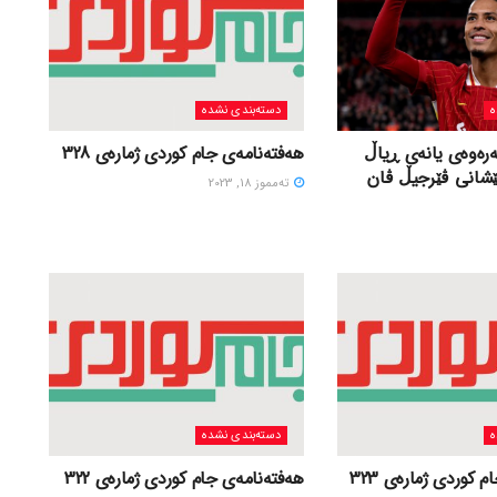
ه
دسته‌بندی نشده
ەرەوەی یانەی ڕیاڵ
هەفتەنامەی جام کوردی ژمارەی 328
ێشانی ڤێرجیڵ ڤان
ته‌مموز 18, 2023
ه
دسته‌بندی نشده
 کوردی ژمارەی 323
هەفتەنامەی جام کوردی ژمارەی 322