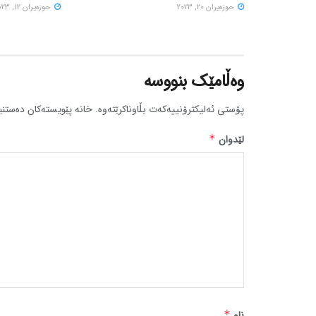
حوزه‌یران 20, 2023
حوزه‌یران 12, 2023
وەڵامێک بنووسە
پۆستی ئەلیکترۆنییەکەت بڵاوناکرێتەوە.
خانە پێویستەکان دەستنی
لێدوان
*
ناو
*