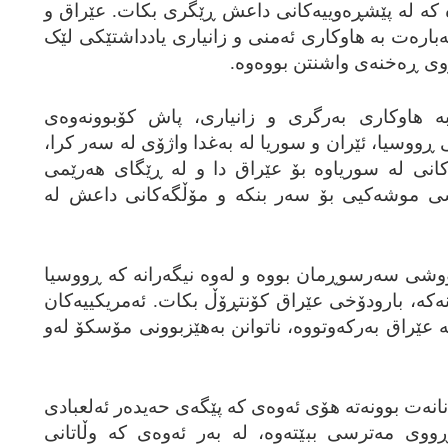
ووه‌ که‌ له‌ پێشڕه‌وییه‌کانی داعش ڕێگری بکات. عێراق و
اره‌ت به‌ هاوکاری ئه‌منی و زانیاری یادداشتێکی لێک
وی ڕه‌خنه‌ی واشنتن بووه‌وه‌.
به‌ هاوکاری به‌رگری و زانیاری، پاش کۆبوونه‌وه‌ی
 ڕووسیا، ئێران و سوریا له‌ به‌غدا واژۆی له‌ سه‌ر کرا،
انی له‌ سوریاوه‌ بۆ عێراق دا و له‌ ڕێگای هه‌رێمی
ی موشه‌کیی بۆ سه‌ر بنکه‌ و مۆڵگه‌کانی داعش له‌
ووشی سه‌رسوڕمان بووه‌ و له‌وه‌ نیگه‌رانه‌ که‌ ڕووسیا
‌پانه‌که‌، بارودۆخی عێراق کۆنتڕۆڵ بکات. ئه‌مریکییه‌کان
‌ عێراق به‌رکه‌وتووه‌، ناتوانن به‌هێزبوونی مۆسکۆ له‌و
نه‌ت بوونه‌ته‌ هۆی ئه‌وه‌ی که‌ پێگه‌ی حه‌یده‌ر ئه‌لعبادی
ی مه‌ترسی ببێته‌وه‌، له‌ به‌ر ئه‌وه‌ی که‌ وڵاتانی