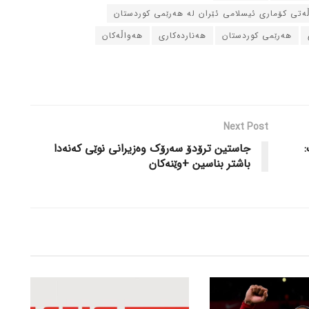
ڵه‌تی کۆماری ئیسلامی ئێران له‌ هه‌رێمی کوردستان
هه‌رێمی کوردستان
هه‌نارده‌کاری
هه‌واڵه‌کان
Next Post
:
جاستین ترۆدۆ سه‌رۆک وه‌زیرانی نوێی که‌نه‌دا
باشتر بناسین +وێنه‌کان