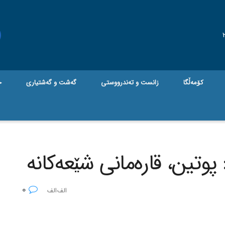
کۆمەڵگا
زانست و تەندرووستی
گه‌شت و گه‌شتیاری
ج
تین، قاره‌مانی شێعه‌کانه‌
0