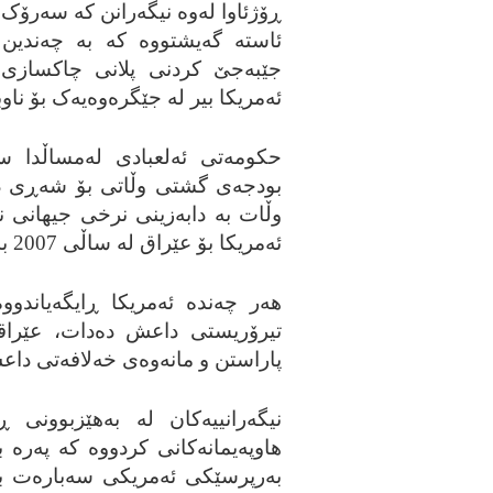
ڕۆژئاوا له‌وه‌ نیگه‌رانن که‌ سه‌رۆک
ئاسته‌ گه‌یشتووه‌ که‌ به‌ چه‌ندین
جێبه‌جێ کردنی پلانی چاکسازی و ب
ئه‌مریکا بیر له‌ جێگره‌وه‌یه‌ک بۆ ناوبر
حکومه‌تی ئه‌لعبادی له‌مساڵدا س
بودجه‌ی گشتی وڵاتی بۆ شه‌ڕی دژ
وڵات به‌ دابه‌زینی نرخی جیهانی نه‌
ئه‌مریکا بۆ عێراق له‌ ساڵی 2007 به‌ ڕێژه‌ی له‌ سه‌دا 86 دابه‌زیوه‌.
هه‌ر چه‌نده‌ ئه‌مریکا ڕایگه‌یاندووه
تیرۆریستی داعش ده‌دات، عێراقییه
پاراستن و مانه‌وه‌ی خه‌لافه‌تی داعش 
نیگه‌رانییه‌کان له‌ به‌هێزبوونی
هاوپه‌یمانه‌کانی کردووه‌ که‌ په‌ره‌
به‌رپرسێکی ئه‌مریکی سه‌باره‌ت به‌