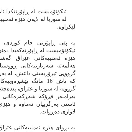
ئیکۆنۆمیست له‌ ڕاپۆرتێکدا ئاما
له‌ سوریا له‌ لایه‌ن هێزه‌ ئه‌من
لێکراوه‌.
به‌ پێی ڕاپۆرتی جام کوردی، 
ئیکۆنۆمیست له‌ ڕاپۆرته‌که‌یدا ده‌
هێزه‌ ئه‌منییه‌کانی عێراق گه‌شب
هه‌ڵمه‌ته‌ سه‌ربازییه‌کانی ڕووسیا
گرووپی تیرۆریستی داعش، له‌ به‌ر 
که‌ پاش 16 مانگ پێشڕه‌وییه‌
گرووپه‌ له‌ سوریا و عێراق، پێده‌چێت
به‌رامبه‌ر فڕۆکه‌ شه‌ڕکه‌ره‌کان
ئاستی به‌رگرییان نه‌ماوه‌ و هێزی 
لاوازی ده‌ڕوات.
به‌ بڕوای هێزه‌ ئه‌منییه‌کانی عێراق