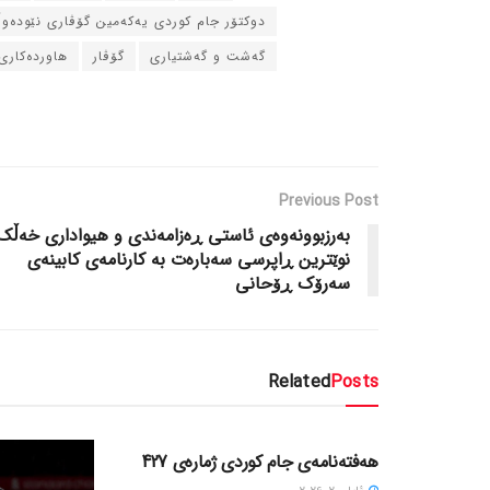
دوکتۆر جام کوردی یه‌که‌مین گۆڤاری نێوده‌و
گه‌شت و گه‌شتیاری
گۆڤار
هاورده‌کاری
Previous Post
به‌رزبوونه‌وه‌ی ئاستی ڕه‌زامه‌ندی و هیواداری خه‌ڵک
نوێترین ڕاپرسی سه‌باره‌ت به‌ کارنامه‌ی کابینه‌ی
سه‌رۆک ڕۆحانی
Related
Posts
دسته‌بندی نشده
هەفتەنامەی جام کوردی ژمارەی 427