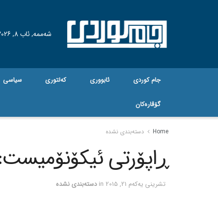
شەممە, ئاب 8, 2026
جام کوردی
ئابووری
کەلتوری
سیاسی
گۆڤاره‌کان
Home
دسته‌بندی نشده
ڕاپۆرتی ئیکۆنۆمیست: پو
تشرینی یه‌كه‌م 21, 2015
in
دسته‌بندی نشده