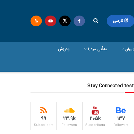
فارسی
یهان
مەڵتی میدیا
وەرزش
Stay Connected test
99
23.9k
205k
137
Subscribers
Followers
Subscribers
Followers