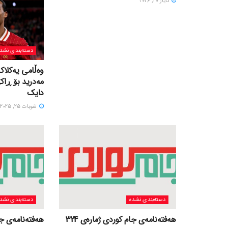
ئایار 20, 2026
دسته‌بندی نشد
وەڵامی یەکلاک
مەدرید بۆ ڕاک
دایک
شوبات 25, 2025
دسته‌بندی نشده
دسته‌بندی نشد
هەفتەنامەی جام کوردی ژمارەی 324
هەفتەنامەی جام