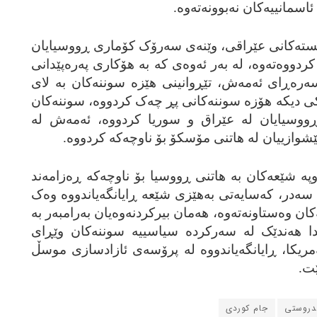
مانییه‌کان نه‌بوونه‌ته‌وه‌.
تۆریسته‌کانی عێراقی، وێنه‌ی سه‌رۆک کۆماری ڕووسیایان
ووه‌ته‌وه‌، له‌ به‌ر ئه‌وه‌ی که‌ به‌ هۆکاری په‌ره‌پێدانی
‌ره‌ڕای ئه‌مه‌ش، تێڕوانینی هێزه‌ سوننه‌کان به‌ لای
کی دیکه‌ هۆزه‌ سوننه‌کانی پڕ چه‌ک کردووه‌، سوننه‌کان
ی ڕووسیایان له‌ عێراق و سوریا کردووه‌، ئه‌مه‌ش له‌
پێشوازییان له‌ هاتنی مۆسکۆ بۆ ناوچه‌که‌ کردووه‌.
ووپه‌ شێعه‌کان به‌ هاتنی ڕووسیا بۆ ناوچه‌که‌ ڕه‌زامه‌ند
سه‌در، که‌سایه‌تی به‌هێزی شێعه‌ ڕایانگه‌یاندووه‌ وه‌ک
وه‌ستاونه‌ته‌وه‌، هه‌مان بیرکردنه‌وه‌یان به‌رامبه‌ر به‌
دا هه‌ندێک له‌ سه‌رکرده‌ سیاسییه‌ سوننه‌کان وێڕای
مریکا، ڕایانگه‌یاندووه‌ له‌ پرۆسه‌ی ئازادسازی موسڵ
ێت.
ندروستی
جام کوردی