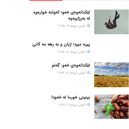
لێکدانەوەی خەو؛ کەوتنە خوارەوە
لە بەرزاییەوە
كانونی دووه‌م 19, 2025
پیره میرد؛ ژیان و به رهه مه کانی
كانونی دووه‌م 16, 2025
لێکدانەوەی خەو: گەنم
كانونی دووه‌م 20, 2025
بینینی خورما لە خەودا
كانونی دووه‌م 21, 2025