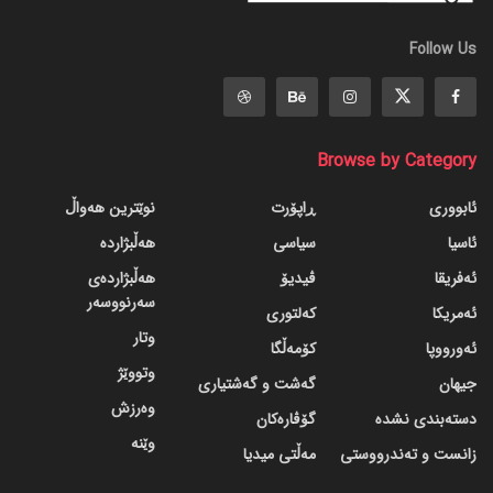
Follow Us
Browse by Category
ئابووری
ڕاپۆرت
نوێترین هەواڵ
ئاسیا
سیاسی
هەڵبژاردە
ئەفریقا
ڤیدیۆ
هەڵبژاردەی
سەرنووسەر
ئەمریکا
کەلتوری
وتار
ئەورووپا
کۆمەڵگا
وتووێژ
جیهان
گه‌شت و گه‌شتیاری
وەرزش
دسته‌بندی نشده
گۆڤاره‌کان
وێنە
زانست و تەندرووستی
مەڵتی میدیا