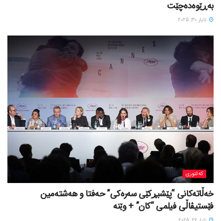
بەڕێوەدەچێت
ئایار 30, 2025
کەلتوری
خه‌ڵاته‌کانی “پێشبڕکێی سه‌ره‌کی” حه‌فتا و هه‌شته‌مین
فێستیڤاڵی فیلمی “کان” + وێنە
ئایار 27, 2025