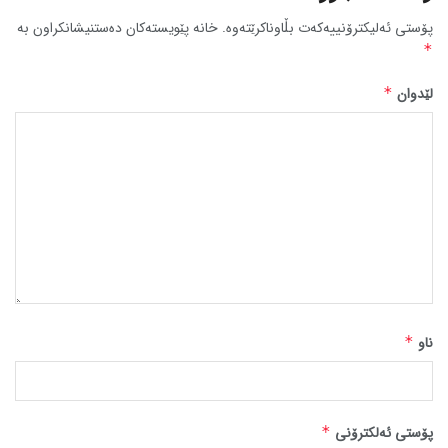
پۆستی ئەلیکترۆنییەکەت بڵاوناکرێتەوە.
خانە پێویستەکان دەستنیشانکراون بە
*
لێدوان
*
ناو
*
پۆستی ئەلکترۆنی
*