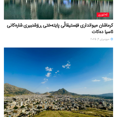
کەلتوری
کرماشان میوانداری فێستیڤاڵی پایتەختی ڕۆشنبیری شارەکانی
ئاسیا دەکات
حوزه‌یران 4, 2025