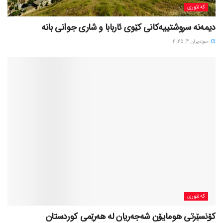
کەلتوری
حوزه‌یران 4, 2025
کەلتوری
کۆنسێرتی هومایۆن شەجەریان لە هەرێمی کوردستان