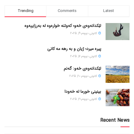
Trending
Comments
Latest
لێکدانەوەی خەو؛ کەوتنە خوارەوە لە بەرزاییەوە
كانونی دووه‌م 19, 2025
پیره میرد؛ ژیان و به رهه مه کانی
كانونی دووه‌م 16, 2025
لێکدانەوەی خەو: گەنم
كانونی دووه‌م 20, 2025
بینینی خورما لە خەودا
كانونی دووه‌م 21, 2025
Recent News