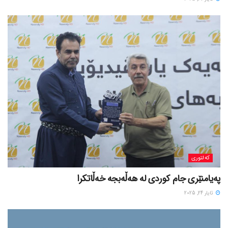
کەلتوری
پەیامنێری جام کوردی لە ھەڵەبجە خەڵاتکرا
ئایار 24, 2025