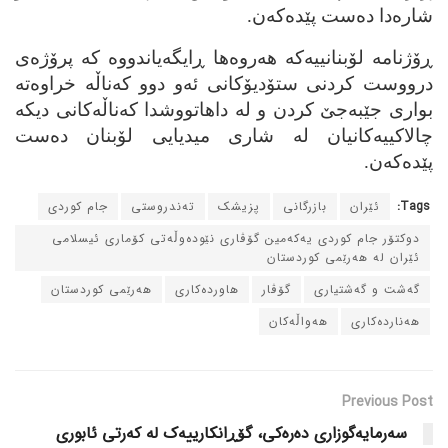
شاره‌دا ده‌ست پێده‌که‌ن.
ڕۆژنامه‌ لۆبنانییه‌که‌ هه‌روه‌ها ڕایگه‌یاندووه‌ که‌ پرۆژه‌ی
درووست کردنی ستۆدیۆکانی ئه‌و دوو که‌ناڵه‌ خراوه‌ته‌
بواری جێبه‌جێ کردن و له‌ داهاتووشدا که‌ناڵه‌کانی دیکه‌
چالاکییه‌کانیان له‌ شاری میدیایی لۆبنان ده‌ست
پێده‌که‌ن.
Tags:
ئێران
بازرگانی
پزیشک
ته‌ندروستی
جام کوردی
دوکتۆر جام کوردی یه‌که‌مین گۆڤاری نێوده‌وڵه‌تی کۆماری ئیسلامی
ئێران له‌ هه‌رێمی کوردستان
گه‌شت و گه‌شتیاری
گۆڤار
هاورده‌کاری
هه‌رێمی کوردستان
هه‌نارده‌کاری
هه‌واڵه‌کان
Previous Post
سه‌رمایه‌گوزاری ده‌ره‌کی، گۆڕانکارییه‌ک له‌ که‌رتی ئابوری