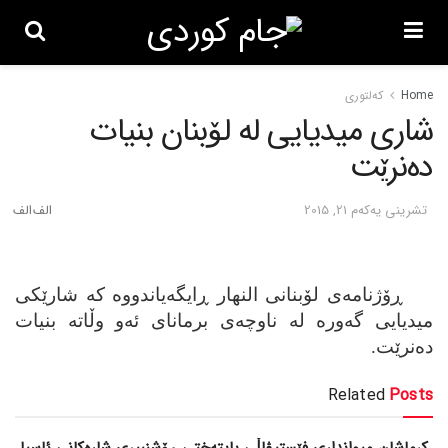
Home
کەلتوری
شاری میدیایی له‌ لۆبنان بنیات
ده‌نرێت
تشرینی یه‌كه‌م 21, 2015
ڕۆژنامه‌ی لۆبنانی النهار ڕایگه‌یاندووه‌ که‌ شارێکی
میدیایی گه‌وره‌ له‌ ناوچه‌ی برمانای ئه‌و وڵاته‌ بنیات
ده‌نرێت.
Related
Posts
کرماشان میوانداری فێستیڤاڵی پایتەختی ڕۆشنبیری شارەکانی ئاسیا