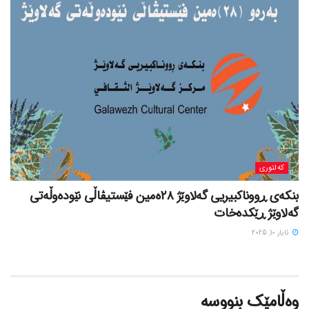
کەلتوری
بنکەی ڕووناکبیریی گەلاوێژ ٢٨ەمین فێستیڤاڵی نێودەوڵەتی
گەلاوێژ ڕێکدەخات
ئایار 10, 2025
وەڵامێک بنووسە