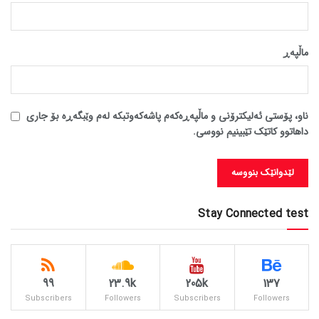
ماڵپه‌ڕ
ناو، پۆستی ئەلیکترۆنی و ماڵپەڕەکەم پاشەکەوتبکە لەم وێبگەڕە بۆ جاری
داهاتوو کاتێک تێبینیم نووسی.
Stay Connected test
99
23.9k
205k
137
Subscribers
Followers
Subscribers
Followers