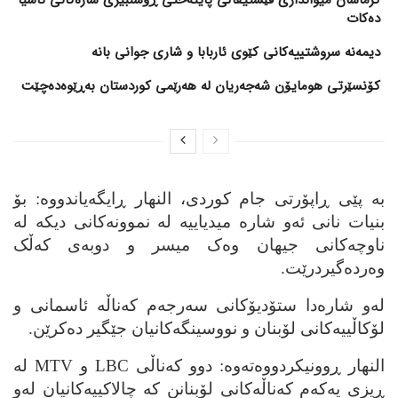
دەکات
کۆنسێرتی هومایۆن شەجەریان لە هەرێمی کوردستان بەڕێوەدەچێت
به‌ پێی ڕاپۆرتی جام کوردی، النهار ڕایگه‌یاندووه‌: بۆ
بنیات نانی ئه‌و شاره‌ میدیاییه‌ له‌ نموونه‌کانی دیکه‌ له‌
ناوچه‌کانی جیهان وه‌ک میسر و دوبه‌ی که‌ڵک
وه‌رده‌گیردرێت.
له‌و شاره‌دا ستۆدیۆکانی سه‌رجه‌م که‌ناڵه‌ ئاسمانی و
لۆکاڵییه‌کانی لۆبنان و نووسینگه‌کانیان جێگیر ده‌کرێن.
النهار ڕوونیکردووه‌ته‌وه‌: دوو که‌ناڵی
LBC
و
MTV
له‌
ڕیزی یه‌که‌م که‌ناڵه‌کانی لۆبنانن که‌ چالاکییه‌کانیان له‌و