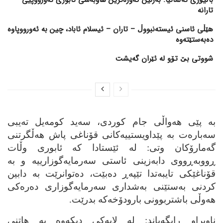
تارانە
هێڵی ئاسنی ئیستەنبووڵ – تاران – ئیسلام ئاباد، چین بە ئەورووپاوە
دەبەستێتەوە
شووتی بێ تۆو لە ئێران گەیشت
به‌ پێی هه‌واڵی جام کوردی، سه‌ید کومه‌یل ته‌یبی
سه‌باره‌ت به‌ پێداویستییه‌کانی قۆناغی پاش هه‌ڵگرتنی
گه‌مارۆکان وتی: له‌ ئێستادا که‌ ئابوری وڵات
ڕووبه‌ڕووی دابه‌زینی ئاستی سه‌رمایه‌گوزارییه‌ و به‌
قۆناغێکی تایبه‌تدا تێپه‌ڕ ده‌بێت، ده‌توانرێت به‌ دابین
کردنی به‌ستێنی به‌شداری سه‌رمایه‌گوزاری ده‌ره‌کی
هه‌وڵی باشتربوونی بارودۆخه‌که‌ بدرێت.
ناوبراو ڕایگه‌یاند: له‌ لایه‌کی دیکه‌وه‌ به‌ هاتنی