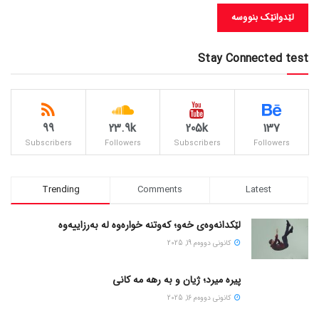
Stay Connected test
99
23.9k
205k
137
Subscribers
Followers
Subscribers
Followers
Trending
Comments
Latest
لێکدانەوەی خەو؛ کەوتنە خوارەوە لە بەرزاییەوە
كانونی دووه‌م 19, 2025
پیره میرد؛ ژیان و به رهه مه کانی
كانونی دووه‌م 16, 2025