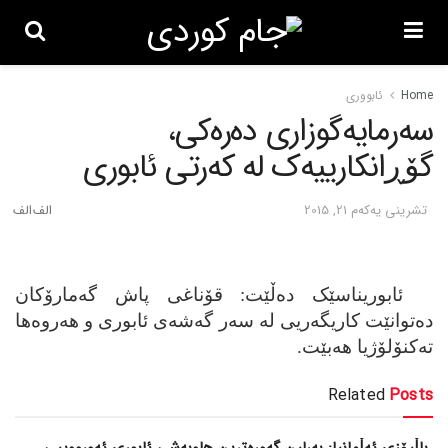
Home
ئابووری
سه‌رمایه‌گوزاری ده‌ره‌کی،
گۆڕانکارییه‌ک له‌ که‌رتی ئابوری
تشرینی یه‌كه‌م 21, 2015
ئابوریناسێک ده‌ڵێت: قۆناغی پاش گه‌مارۆکان
ده‌توانێت کاریگه‌ریی له‌ سه‌ر گه‌شه‌ی ئابوری و هه‌روه‌ها
ته‌کنۆلۆژیا هه‌بێت.
Related
Posts
باڵیۆزی ئەڵمانیا: بەرلین گەورەترین هاوبەشی ئابوری ئەورووپیی