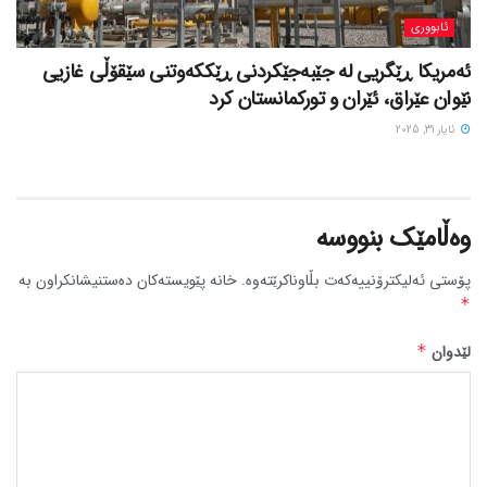
ئابووری
ئەمریکا ڕێگریی لە جێبەجێکردنی ڕێککەوتنی سێقۆڵی غازیی
نێوان عێراق، ئێران و تورکمانستان کرد
ئایار 31, 2025
وەڵامێک بنووسە
پۆستی ئەلیکترۆنییەکەت بڵاوناکرێتەوە.
خانە پێویستەکان دەستنیشانکراون بە
*
لێدوان
*