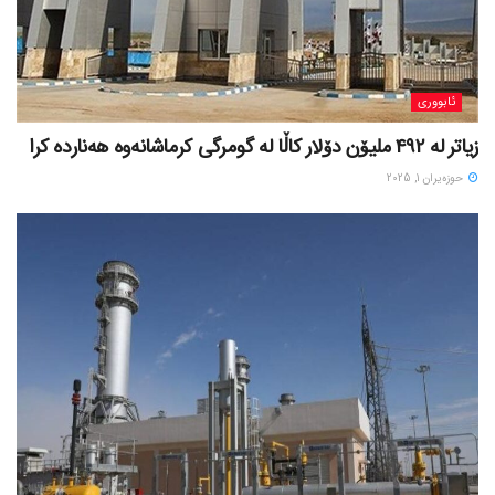
ئابووری
زیاتر لە ٤٩٢ ملیۆن دۆلار کاڵا لە گومرگی کرماشانەوە هەناردە کرا
حوزه‌یران 1, 2025