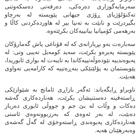
سه‌رمایه‌گوزاری ده‌ره‌کی، ده‌رفه‌تی ده‌سکه‌وتنی
ته‌کنۆلۆژیای ڕۆژی جیهانی پێویسته‌ له‌ به‌رچاو
بگیردرێت و نابێت به‌ ته‌نیا بیر له‌ هاورده‌کردنی کاڵا و
به‌رهه‌می کۆمپانیا بیانییه‌کان بکرێته‌وه‌.
سه‌باره‌ت به‌و بڕیارانه‌ی که‌ له‌ قۆناغی پاش گه‌مارۆکان
پێویسته‌ په‌یره‌و بکرێت، سه‌ید کومه‌یل ته‌یبی وتی: له‌
په‌یوه‌ندییه‌ نێوده‌وڵه‌تییه‌کاندا به‌ تایبه‌ت له‌ بواری ئابوریدا،
پێویستمان به‌ پۆلێنێکی بنه‌ڕه‌تییه‌ که‌ کارامه‌یی ته‌واوی
هه‌بێت.
ناوبراو ڕایگه‌یاند: ئه‌گه‌ر بازاڕی ئامانج به‌ شێوازێکی
ڕاسته‌قینه‌ ده‌ستنیشان بکرێت، هه‌نارده‌کاری گه‌شه‌
ده‌کات و وڵات له‌ بێ جم و جووڵی ئابوری ده‌رباز
ده‌بێت، له‌ به‌ر ئه‌وه‌ی که‌ به‌رزبوونه‌وه‌ی ئاستی
هه‌نارده‌کاری په‌یوه‌ندی ڕاسته‌وخۆی له‌ گه‌ڵ گه‌شه‌ی
وه‌به‌رهێنان هه‌یه‌.