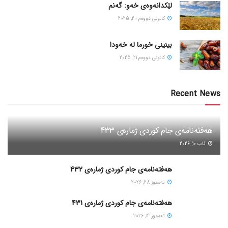
لێکدانەوەی خەو: گەنم
كانونی دووه‌م 20, 2025
بینینی خورما لە خەودا
كانونی دووه‌م 21, 2025
Recent News
هەفتەنامەی جام کوردی ژمارەی 433
ئاب 10, 2026
هەفتەنامەی جام کوردی ژمارەی 432
ته‌مموز 28, 2026
هەفتەنامەی جام کوردی ژمارەی 431
ته‌مموز 14, 2026