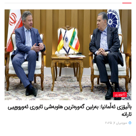
ئابووری
باڵیۆزی ئەڵمانیا: بەرلین گەورەترین هاوبەشی ئابوری ئەورووپیی
تارانە
حوزه‌یران 7, 2025