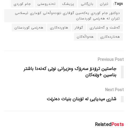
Tags:
ئێران
بازرگانی
پزیشک
ته‌ندروستی
جام کوردی
دوکتۆر جام کوردی یه‌که‌مین گۆڤاری نێوده‌وڵه‌تی کۆماری ئیسلامی
ئێران له‌ هه‌رێمی کوردستان
گه‌شت و گه‌شتیاری
گۆڤار
هاورده‌کاری
هه‌رێمی کوردستان
هه‌نارده‌کاری
هه‌واڵه‌کان
Previous Post
جاستین ترۆدۆ سه‌رۆک وه‌زیرانی نوێی که‌نه‌دا باشتر
بناسین +وێنه‌کان
Next Post
شاری میدیایی له‌ لۆبنان بنیات ده‌نرێت
Related
Posts