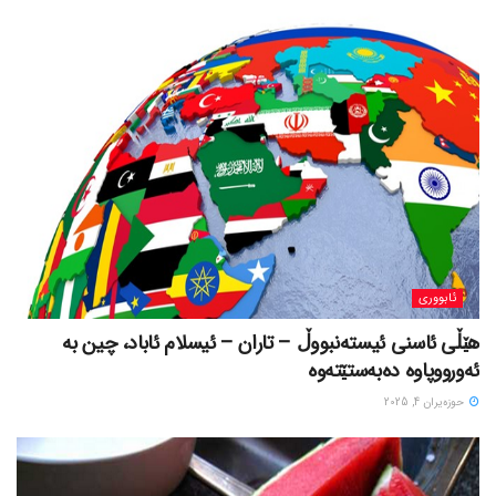
ئابووری
هێڵی ئاسنی ئیستەنبووڵ – تاران – ئیسلام ئاباد، چین بە
ئەورووپاوە دەبەستێتەوە
حوزه‌یران 4, 2025