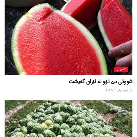
ئابووری
شووتی بێ تۆو لە ئێران گەیشت
حوزه‌یران 4, 2025