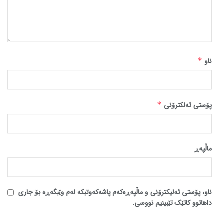
ناو
*
پۆستی ئەلکترۆنی
*
ماڵپه‌ڕ
ناو، پۆستی ئەلیکترۆنی و ماڵپەڕەکەم پاشەکەوتبکە لەم وێبگەڕە بۆ جاری
داهاتوو کاتێک تێبینیم نووسی.