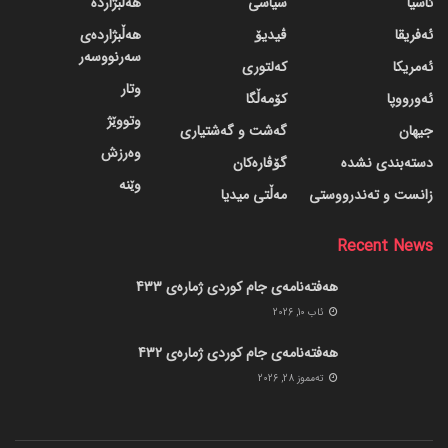
ئاسیا
سیاسی
هەڵبژاردە
ئەفریقا
ڤیدیۆ
هەڵبژاردەی
سەرنووسەر
ئەمریکا
کەلتوری
وتار
ئەورووپا
کۆمەڵگا
وتووێژ
جیهان
گه‌شت و گه‌شتیاری
وەرزش
دسته‌بندی نشده
گۆڤاره‌کان
وێنە
زانست و تەندرووستی
مەڵتی میدیا
Recent News
هەفتەنامەی جام کوردی ژمارەی 433
ئاب 10, 2026
هەفتەنامەی جام کوردی ژمارەی 432
ته‌مموز 28, 2026