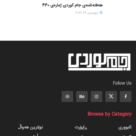
هەفتەنامەی جام کوردی ژمارەی 430
حوزه‌یران 27, 2026
Follow Us
Browse by Category
ئابووری
ڕاپۆرت
نوێترین هەواڵ