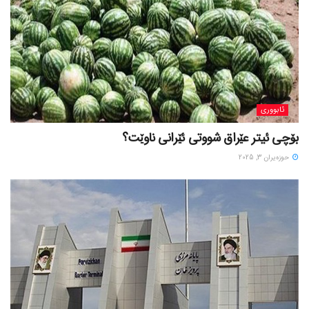
ئابووری
بۆچی ئیتر عێراق شووتی ئێرانی ناوێت؟
حوزه‌یران 3, 2025