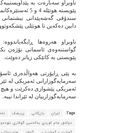
ناوبراو سه‌باره‌ت به‌ پێداویستییه‌ک
سندۆقی گه‌شه‌پێدانی نیشتمانی سه
دابین ده‌که‌ین تا هوتێلی پێشکه‌وتوو
ناوبراو هه‌روه‌ها ڕایگه‌یاندوو
گواستنه‌وه‌ی ئاسمانی نۆژه‌ن بکه‌
پێویستی به‌ کاتێکی زیاتر ده‌وێت.
به‌ پێی ڕاپۆرتی هه‌واڵده‌ری ئاسۆ
سه‌رمایه‌گوزارانی ئه‌مریکی له‌ ئێرا
ئه‌مریکی پێشوازی ده‌کرێت و هیچ به
سه‌رمایه‌گوزارییان له‌ ئێراندا نییه‌.
Tags:
ئێران
بازرگانی
پزیشک
ته‌
دوکتۆر جام کوردی یه‌که‌مین گۆڤاری نێوده‌و
گه‌شت و گه‌شتیاری
گۆڤار
هاورده‌کاری