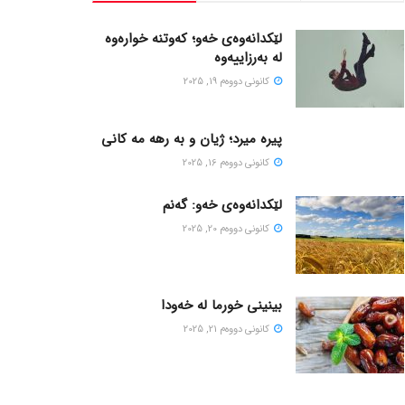
لێکدانەوەی خەو؛ کەوتنە خوارەوە
لە بەرزاییەوە
كانونی دووه‌م 19, 2025
پیره میرد؛ ژیان و به رهه مه کانی
كانونی دووه‌م 16, 2025
لێکدانەوەی خەو: گەنم
كانونی دووه‌م 20, 2025
بینینی خورما لە خەودا
كانونی دووه‌م 21, 2025