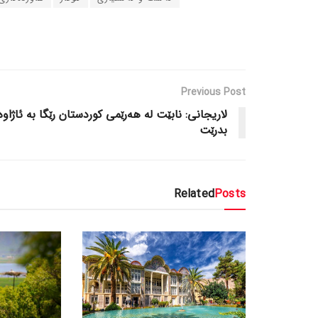
Previous Post
لاریجانی: نابێت لە هەرێمی کوردستان رێگا بە ئاژاوە
بدرێت
Related
Posts