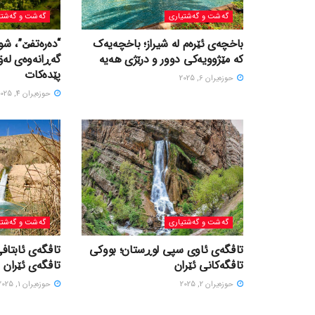
گه‌شت و گه‌شتیاری
گه‌شت و گه‌شتی
باخچەی ئێرەم لە شیراز؛ باخچەیەک
“دەرەتفێ”، شو
کە مێژوویەکی دوور و درێژی هەیە
گەڕانەوەی لە
پێدەکات
حوزه‌یران 6, 2025
حوزه‌یران 4, 2025
گه‌شت و گه‌شتیاری
گه‌شت و گه‌شتی
تاڤگەی ئاوی سپی لوڕستان؛ بووکی
تاڤگەی ئابتافی
تاڤگەکانی ئێران
تاڤگەی ئێران
حوزه‌یران 2, 2025
حوزه‌یران 1, 2025