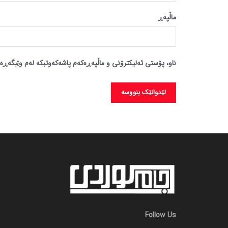
ماڵپه‌ڕ
ناو، پۆستی ئەلیکترۆنی و ماڵپەڕەکەم پاشەکەوتبکە لەم وێبگەڕە 
Follow Us