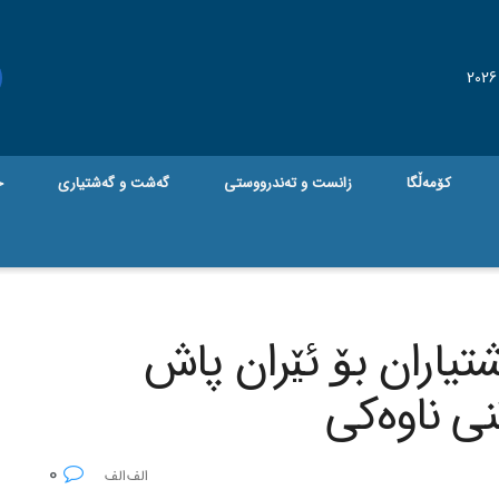
کۆمەڵگا
زانست و تەندرووستی
گه‌شت و گه‌شتیاری
ج
تیاران بۆ ئێران پاش
ی ناوه‌کی
0