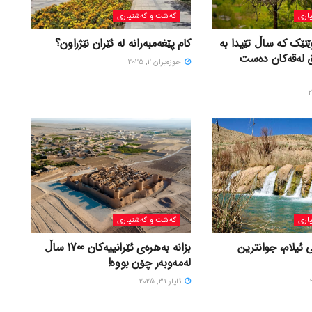
اری
گه‌شت و گه‌شتیاری
ێنێک کە ساڵ تێیدا بە
کام پێغەمبەرانە لە ئێران نێژراون؟
ق لەقەکان دەست
حوزه‌یران 2, 2025
اری
گه‌شت و گه‌شتیاری
 ئیلام، جوانترین
بزانه بەهرەی ئێرانییەکان 1700 ساڵ
لەمەوبەر چۆن بووه!
ئایار 31, 2025