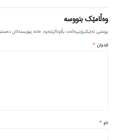
وەڵامێک بنووسە
پۆستی ئەلیکترۆنییەکەت بڵاوناکرێتەوە.
خانە پێویستەکان دەستنی
لێدوان
*
ناو
*