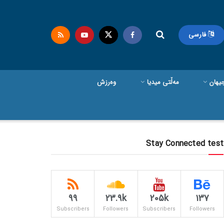
فارسی
یهان
مەڵتی میدیا
وەرزش
Stay Connected test
99
23.9k
205k
137
Subscribers
Followers
Subscribers
Followers