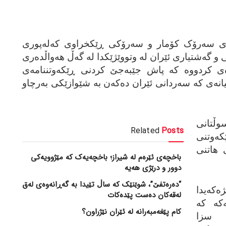
ی سه‌رۆک کۆمار و سه‌رۆکی ڕێکخراوی که‌له‌پوری
 گه‌شتیاری ئێران له‌ وتووێژێکدا له‌ گه‌ڵ هه‌واڵده‌ری
 کردووه‌ که‌ پاش جێبه‌جێ کردنی ڕێکه‌وتننامه‌ی
نییانه‌ی که‌ سه‌ردانی ئێران ده‌که‌ن به‌ شێوازێکی به‌رچاو
وڵتانی
Related
Posts
ه‌وتنی
 هاتنی
باخچەی ئێرەم لە شیراز؛ باخچەیەک کە مێژوویەکی
دوور و درێژی هەیە
“دەرەتفێ”، شوێنێک کە ساڵ تێیدا بە گەڕانەوەی لەق
که‌یدا
لەقەکان دەست پێدەکات
که‌ که‌
کام پێغەمبەرانە لە ئێران نێژراون؟
و سزا