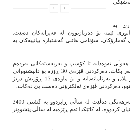
به‌شێکی
ری به‌
ئابوری ئێمه‌ بۆ ده‌ربازبوون له‌ قه‌یرانه‌کان ده‌بێت.
گه‌مارۆکان، سۆنامی هاتنی گه‌شتیاره‌ بیانییه‌کان به‌
هه‌وڵی ئه‌وه‌دایه‌ تا کۆسپ و به‌ربه‌سته‌کانی به‌رده‌م
هاتنی گه‌شتیاران بۆ وڵات چاره‌سه‌ر بکات، ده‌رکردنی ڤێزه‌ی 30 ڕۆژه‌ بۆ دانیشتووانی
190 وڵات له‌ فڕۆکه‌خانه‌کان له‌و پلان و به‌رنامانه‌دایه‌ و بۆ ماوه‌ی 15 ڕۆژیش درێژ
اهاتوو، ده‌رکردنی ڤێزه‌ی ئه‌لکترۆنی ده‌ست پێ ده‌کات.
سه‌رۆکی ڕێکخراوی که‌له‌پوری فه‌رهه‌نگی ده‌ڵێت له‌ ساڵی ڕابردوو به‌ گشتی 3400
ن کردووه‌، له‌ کاتێکدا ئه‌م ڕێژه‌یه‌ له‌ ساڵی پێشووتر