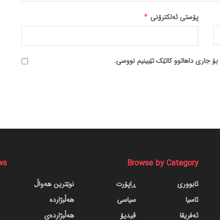
پۆستی ئەلکترۆنی
*
بۆ جاری داهاتوو کاتێک تێبینیم نووسی.
ws
Browse by Category
ئابووری
ڕاپۆرت
نوێترین هەواڵ
ئاسیا
سیاسی
هەڵبژاردە
ئەفریقا
ڤیدیۆ
هەڵبژاردەی