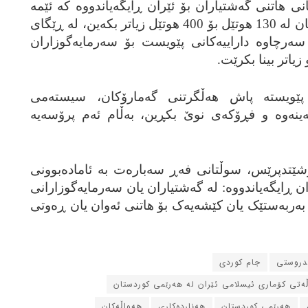
انی هاتنی گه‌شتیاران بۆ ئێران ڕایگه‌یاندووه‌ که‌ ئێمه‌
پێویسته‌ هوتێله‌ 4 و 5 ئه‌ستێره‌کانمان له‌ 130 هوتێل بۆ 400 هوتێل زیاتر بکه‌ین، له‌ ڕێگای
‌رچاوه‌ داراییه‌کانی پێویست بۆ سه‌رمایه‌گوزاران
 زیاتر بینا بکرێت.
ه‌: پێویسته‌ پاش هه‌ڵگرتنی گه‌مارۆکان، سیسته‌می
ینه‌وه‌ و فڕۆکه‌ی نوێ بکڕین، به‌ڵام ئه‌م پرۆسه‌یه‌
شێتدپرێس، سوڵتانی فه‌ڕ سه‌باره‌ت به‌ ئاماده‌بوونی
ن ڕایگه‌یاندووه‌: له‌ گه‌شتیاران یان سه‌رمایه‌گوزارانی
‌ربه‌ستێک یان کێشه‌یه‌ک بۆ هاتنی ئه‌وان یان ڕه‌وتی
ندروستی
جام کوردی
ڵه‌تی کۆماری ئیسلامی ئێران له‌ هه‌رێمی کوردستان
هه‌رێمی کوردستان
هه‌نارده‌کاری
هه‌واڵه‌کان