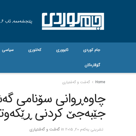
پێنجشەممە, ئاب 6, 2026
جام کوردی
ئابووری
کەلتوری
سیاسی
گۆڤاره‌کان
Home
گه‌شت و گه‌شتیاری
چاوه‌ڕوانی سۆنامی گه‌ش
جێبه‌جێ کردنی ڕێکه‌وتن
تشرینی یه‌كه‌م 20, 2015
in
گه‌شت و گه‌شتیاری