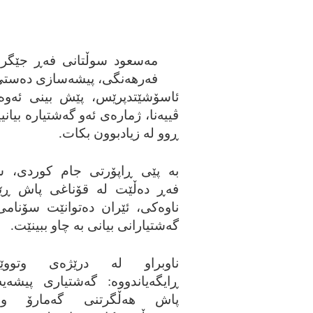
مه‌سعود سوڵتانی فه‌ڕ جێگر
فه‌رهه‌نگی، پیشه‌سازی ده‌ستی و
ئاسۆشێتدپرێس، پێش بینی ئه‌وه‌ی
ڤییه‌نا، ژماره‌ی ئه‌و گه‌شتیاره‌ بیا
ڕوو له‌ زیادبوون بکات.
به‌ پێی ڕاپۆرتی جام کوردی، س
فه‌ڕ ده‌ڵێت له‌ قۆناغی پاش ڕێک
ناوه‌کی، ئێران ده‌توانێت سۆنامی
گه‌شتیارانی بیانی به‌ چاو ببینێت.
ناوبراو له‌ درێژه‌ی وتووێژه‌
ڕایگه‌یاندووه‌: گه‌شتیاری پیشه‌یه‌
پاش هه‌ڵگرتنی گه‌مارۆ 