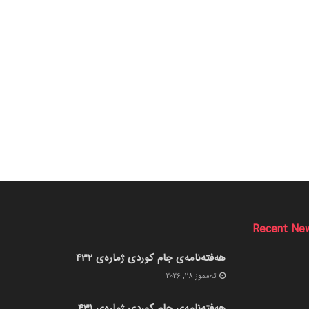
Recent Ne
هەفتەنامەی جام کوردی ژمارەی 432
ته‌مموز 28, 2026
هەفتەنامەی جام کوردی ژمارەی 431