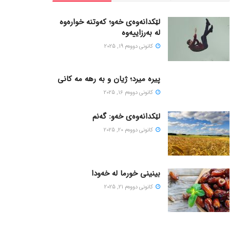
لێکدانەوەی خەو؛ کەوتنە خوارەوە
لە بەرزاییەوە
كانونی دووه‌م 19, 2025
پیره میرد؛ ژیان و به رهه مه کانی
كانونی دووه‌م 16, 2025
لێکدانەوەی خەو: گەنم
كانونی دووه‌م 20, 2025
بینینی خورما لە خەودا
كانونی دووه‌م 21, 2025