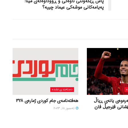
پاش ڕێکه‌وتنی ناوه‌کی و ڕووداوه‌که‌ی مینا:
په‌یامه‌کانی موشه‌کی عیماد چییه‌؟
ه
دسته‌بندی نشده
ەرەوەی یانەی ڕیاڵ
هەفتەنامەی جام کوردی ژمارەی 328
ێشانی ڤێرجیڵ ڤان
ته‌مموز 18, 2023