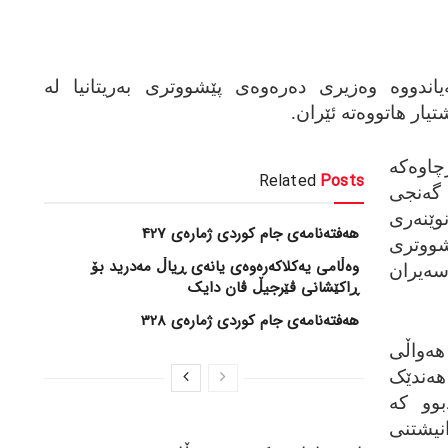
یاندووه‌ وه‌زیری ده‌ره‌وه‌ی پێشووتری به‌ریتانیا له‌
یار هاتووه‌ته‌ ئێران.
اوه‌که‌
Related
Posts
ه‌نجی
ێنه‌ری
هەفتەنامەی جام کوردی ژمارەی 427
ێشووتری
وەڵامی یەکلاکەرەوەی یانەی ڕیاڵ مەدرید بۆ
سه‌یران
ڕاکێشانی ڤێرجیڵ ڤان دایک
هەفتەنامەی جام کوردی ژمارەی 328
‌واڵی
هه‌ندێک
وو که‌
انیشتنی