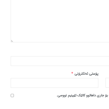
پۆستی ئەلکترۆنی
*
بۆ جاری داهاتوو کاتێک تێبینیم نووسی.