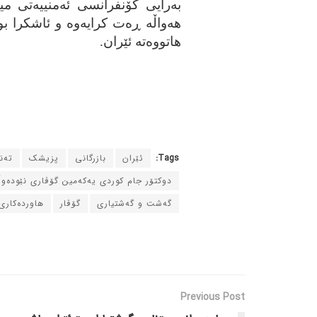
به‌رایی کۆنفرانسی ئه‌منییه‌تی میو
هه‌واڵه‌ ڕه‌ت کرایه‌وه‌ و ئاشکرا 
هاتووه‌ته‌ ئێران.
Tags:
ئێران
بازرگانی
پزیشک
ته‌
دوکتۆر جام کوردی یه‌که‌مین گۆڤاری نێوده‌و
گه‌شت و گه‌شتیاری
گۆڤار
هاورده‌کاری
Previous Post