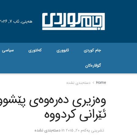
هه‌ینی, ئاب 7, 2026
جام کوردی
ئابووری
کەلتوری
سیاسی
گۆڤاره‌کان
Home
دسته‌بندی نشده
وه‌زیری ده‌ره‌وه‌ی پێشوو
ئێرانی کردووه‌
تشرینی یه‌كه‌م 20, 2015
in
دسته‌بندی نشده