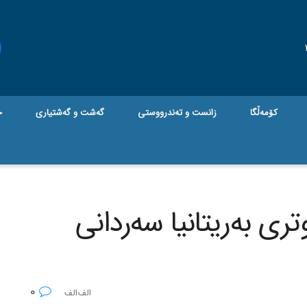
کۆمەڵگا
زانست و تەندرووستی
گه‌شت و گه‌شتیاری
ج
تری به‌ریتانیا سه‌ردانی
0