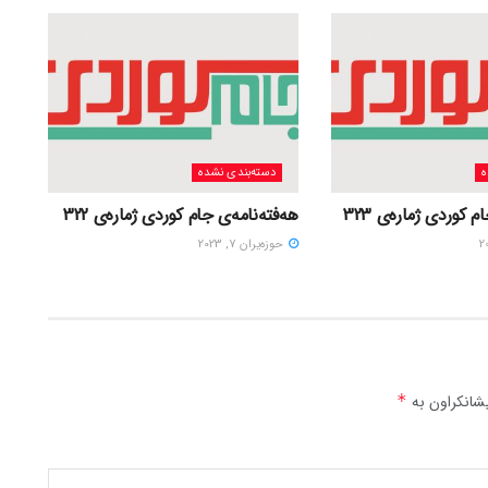
ه
دسته‌بندی نشده
 کوردی ژمارەی 323
هەفتەنامەی جام کوردی ژمارەی 322
حوزه‌یران 7, 2023
شانکراون بە
*