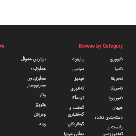
ws
Browse by Category
ئابووری
ڕاپۆرت
نوێترین هەواڵ
ئاسیا
سیاسی
هەڵبژاردە
ئەفریقا
ڤیدیۆ
هەڵبژاردەی
سەرنووسەر
ئەمریکا
کەلتوری
وتار
ئەورووپا
کۆمەڵگا
وتووێژ
جیهان
گه‌شت و
گه‌شتیاری
وەرزش
دسته‌بندی نشده
گۆڤاره‌کان
وێنە
زانست و
تەندرووستی
مەڵتی میدیا