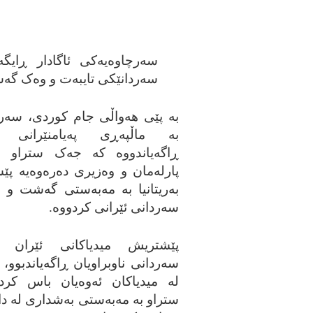
سه‌رچاوه‌یه‌کی ئاگادار ڕایگه‌
سه‌ردانێکی تایبه‌ت و وه‌ک گه‌شت
به‌ پێی هه‌واڵی جام کوردی، سه‌رچ
به‌ ماڵپه‌ڕی په‌یامنێرانی گ
ڕاگه‌یاندووه‌ که‌ جه‌ک ستراو نو
پارله‌مان و وه‌زیری ده‌ره‌وه‌یه‌ پ
به‌ریتانیا به‌ مه‌به‌ستی گه‌شت و 
سه‌ردانی ئێرانی کردووه‌.
پێشتریش میدیاکانی ئێران هه
سه‌ردانی ناوبراویان ڕاگه‌یاندبوو، 
له‌ میدیاکان ئه‌وه‌یان باس کردب
ستراو به‌ مه‌به‌ستی به‌شداری له‌ د