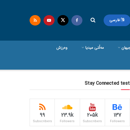
فارسی
یهان
مەڵتی میدیا
وەرزش
Stay Connected test
99
23.9k
205k
137
Subscribers
Followers
Subscribers
Followers