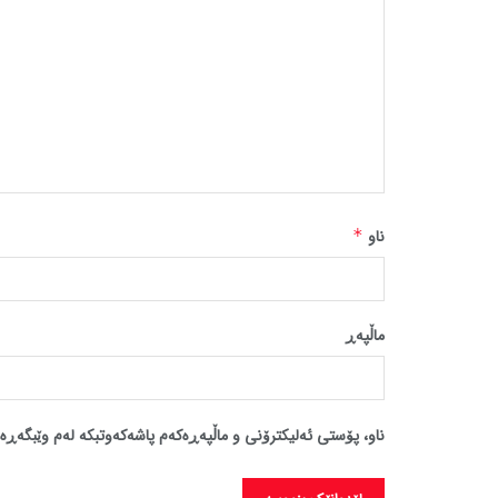
ناو
*
ماڵپه‌ڕ
ناو، پۆستی ئەلیکترۆنی و ماڵپەڕەکەم پاشەکەوتبکە لەم وێبگەڕە 