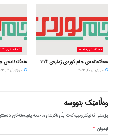
دسته‌بندی نشده
دسته‌بندی نشد
هەفتەنامەی جام کوردی ژمارەی 324
هەفتەنامەی جام
حوزه‌یران 20, 2023
حوزه‌یران 12, 2023
وەڵامێک بنووسە
پۆستی ئەلیکترۆنییەکەت بڵاوناکرێتەوە.
خانە پێویستەکان دەستنی
لێدوان
*