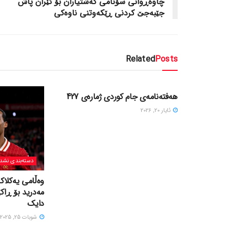
چاوه‌ڕوانی سۆنامی گه‌شتیاران بۆ ئێران پاش
جێبه‌جێ کردنی ڕێکه‌وتنی ناوه‌کی
Related
Posts
دسته‌بندی نشده
هەفتەنامەی جام کوردی ژمارەی 427
ئایار 20, 2026
دسته‌بندی نشد
وەڵامی یەکلاک
مەدرید بۆ ڕاک
دایک
شوبات 25, 2025