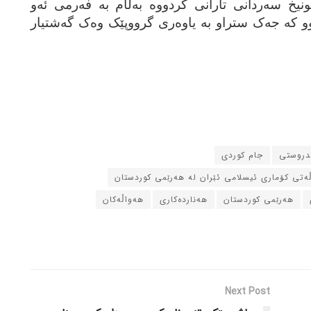
نیخ سه‌ردانی تارانی کردووه‌ به‌ڵام به‌ فه‌رمی ئه‌و
بوو که‌ جه‌ک ستراو به‌ یاوه‌ری گرووپێک وه‌ک گه‌شتیار
ندروستی
جام کوردی
ڵه‌تی کۆماری ئیسلامی ئێران له‌ هه‌رێمی کوردستان
هه‌رێمی کوردستان
هه‌نارده‌کاری
هه‌واڵه‌کان
Next Post