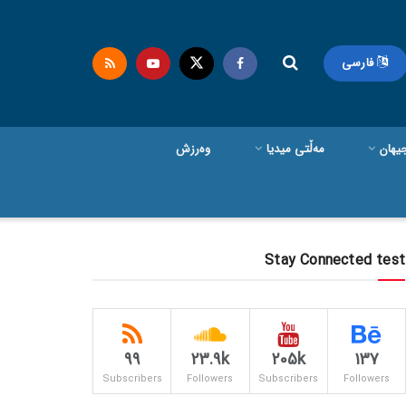
فارسی
یهان
مەڵتی میدیا
وەرزش
Stay Connected test
99
23.9k
205k
137
Subscribers
Followers
Subscribers
Followers