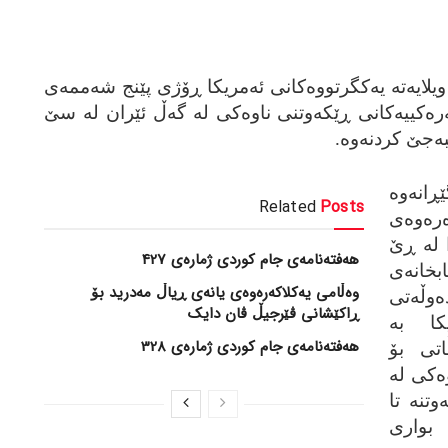
لایه‌ته‌ یه‌کگرتووه‌کانی ئه‌مریکا ڕۆژی پێنج شه‌ممه‌ی
‌ره‌کییه‌کانی ڕێکه‌وتنی ناوه‌کی له‌ گه‌ڵ ئێران له‌ سێ
ه‌جێ کردنه‌وه‌.
انه‌وه‌
Related
Posts
ره‌وه‌ی
 له‌ ڕێ
هەفتەنامەی جام کوردی ژمارەی 427
انه‌ی
وەڵامی یەکلاکەرەوەی یانەی ڕیاڵ مەدرید بۆ
وڵه‌تی
ڕاکێشانی ڤێرجیڵ ڤان دایک
کا به‌
هەفتەنامەی جام کوردی ژمارەی 328
اتی بۆ
‌کی له‌
تنه‌ تا
بواری