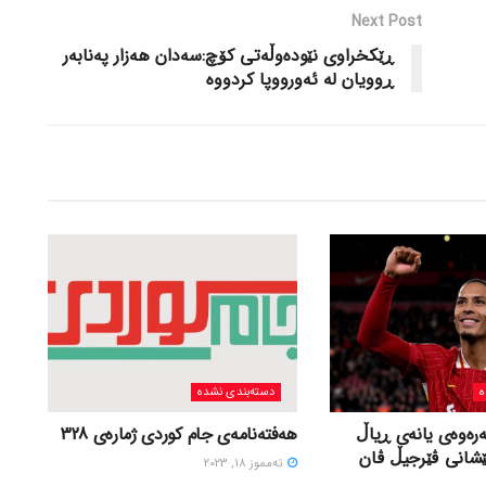
Next Post
ڕێکخراوی نێوده‌وڵه‌تی کۆچ:سه‌دان هه‌زار په‌نابه‌ر
ڕوویان له‌ ئه‌ورووپا کردووه‌
ه
دسته‌بندی نشده
ەرەوەی یانەی ڕیاڵ
هەفتەنامەی جام کوردی ژمارەی 328
ێشانی ڤێرجیڵ ڤان
ته‌مموز 18, 2023