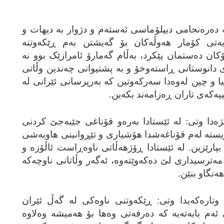
 له‌ ده‌ره‌نجامی دیپلۆماسی ئه‌سته‌م و دژوار به‌ دیهات و
‌تی کۆمار هه‌وڵه‌کان بۆ گه‌یشتن به‌م ڕێکه‌وتنه‌
رۆکان ده‌ستمان پێکرد، به‌ڵام گه‌مارۆ ئامرازێک بوو نه‌
ێگای دانوستانی ڕاسته‌وخۆ و به‌ پشتیوانی چه‌ندین وڵاتی
و چین له‌وه‌دا سه‌رکه‌وتین که‌ به‌رپرسانی ئێرانی له‌
ه‌که‌ی تاران ڕه‌زامه‌ند بکه‌ین.
ێژه‌دا وتی: له‌ ئێستادا به‌ره‌و قۆناغی جێبه‌جێ کردنی
ێویسته‌ له‌م قۆناغه‌شدا هۆشیاری و تێڕوانینی هاوبه‌شی
بپارێزین. له‌ ئێستادا ڕۆژهه‌ڵاتی ناوه‌ڕاست ئاڵۆزه‌ و
ه‌ترسیداری لێ ده‌که‌وێته‌وه‌، ئه‌گه‌ر وڵاتانی ناوچه‌که‌
ه‌نگاو بنێن.
تاره‌که‌یدا وتی: ڕێکه‌وتنی ناوه‌کی له‌ گه‌ڵ ئێران
‌م بابه‌ته‌یه‌ که‌ ده‌رفه‌تی وه‌ها بۆ هه‌میشه‌ وه‌لاوه‌