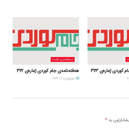
ه
دسته‌بندی نشده
 کوردی ژمارەی 323
هەفتەنامەی جام کوردی ژمارەی 322
حوزه‌یران 7, 2023
شانکراون بە
*