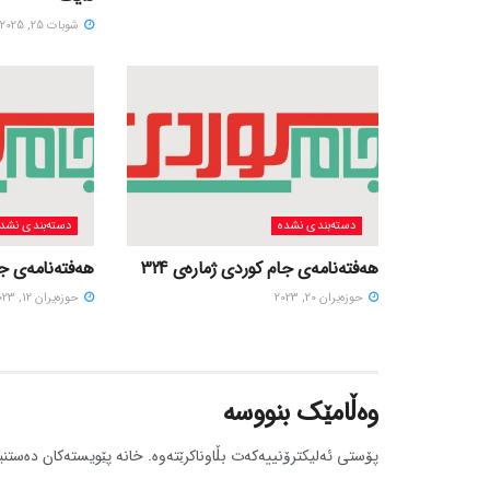
شوبات 25, 2025
دسته‌بندی نشده
دسته‌بندی نشد
هەفتەنامەی جام کوردی ژمارەی 324
هەفتەنامەی جام
حوزه‌یران 20, 2023
حوزه‌یران 12, 2023
وەڵامێک بنووسە
پۆستی ئەلیکترۆنییەکەت بڵاوناکرێتەوە.
خانە پێویستەکان دەستنی