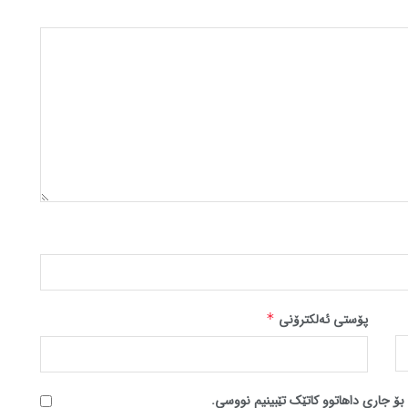
پۆستی ئەلکترۆنی
*
بۆ جاری داهاتوو کاتێک تێبینیم نووسی.