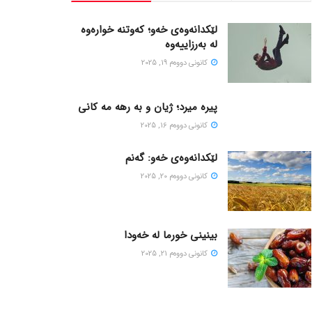
لێکدانەوەی خەو؛ کەوتنە خوارەوە
لە بەرزاییەوە
كانونی دووه‌م 19, 2025
پیره میرد؛ ژیان و به رهه مه کانی
كانونی دووه‌م 16, 2025
لێکدانەوەی خەو: گەنم
كانونی دووه‌م 20, 2025
بینینی خورما لە خەودا
كانونی دووه‌م 21, 2025