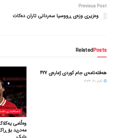
Previous Post
وه‌زیری وزه‌ی ڕووسیا سه‌ردانی تاران ده‌کات
Related
Posts
دسته‌بندی نشده
هەفتەنامەی جام کوردی ژمارەی 427
ئایار 20, 2026
دسته‌بندی نشد
وەڵامی یەکلاک
مەدرید بۆ ڕاک
دایک