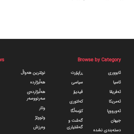
ws
Browse by Category
ئابووری
ڕاپۆرت
نوێترین هەواڵ
ئاسیا
سیاسی
هەڵبژاردە
ئەفریقا
ڤیدیۆ
هەڵبژاردەی
سەرنووسەر
ئەمریکا
کەلتوری
وتار
ئەورووپا
کۆمەڵگا
وتووێژ
جیهان
گه‌شت و
گه‌شتیاری
وەرزش
دسته‌بندی نشده