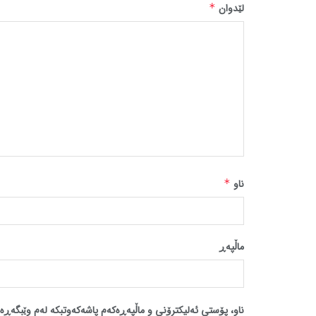
لێدوان
*
ناو
*
ماڵپه‌ڕ
ناو، پۆستی ئەلیکترۆنی و ماڵپەڕەکەم پاشەکەوتبکە لەم وێبگەڕە 