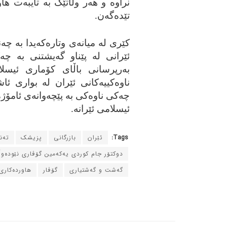
نراوه‌ و هه‌ر وڵاتێک به‌ تایبه‌ت هاو
تێده‌گه‌ن.
کێری له‌ میانه‌ی وتاره‌که‌یدا به‌ چ
ئێرانی له‌ پێناو گه‌یشتنی به‌ چه
به‌رپرسانی باڵای کۆماری ئیسلامی
ناوه‌کییه‌کانی ئێران له‌ بواری ئاش
چه‌کی ناوه‌کی به‌ پێچه‌وانه‌ی ئامۆ
ئیسلامی ئێرانه‌.
Tags:
ئێران
بازرگانی
پزیشک
ته‌
دوکتۆر جام کوردی یه‌که‌مین گۆڤاری نێوده‌و
گه‌شت و گه‌شتیاری
گۆڤار
هاورده‌کاری