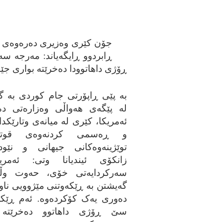
جۆن کێری وه‌زیری ده‌ره‌وه‌ی وی
ڕابردوو ڕایگه‌یاند: مه‌رجه‌ سه
ڕۆژی داهاتوودا ده‌خرێته‌ بواری جێب
به‌ پێی ڕاپۆرتی جام کوردی به‌ گێڕ
له‌ پێگه‌ی هه‌واڵی وه‌زاره‌تی ده‌
ئه‌مریکا، کێری له‌ میانه‌ی وتارێکدا
و ڕه‌سمی کردنه‌وه‌ی قوتابخ
توێژینه‌وه‌کانی جیهانی و نێوده‌
زانکۆی ئیندیانا وتی: ئه‌مری
سه‌رکردایه‌تی خۆی، حه‌وت وڵ
گه‌یشتن به‌ ڕێکه‌وتنی مێژوویی ناوه
ده‌وری یه‌ک کۆکرده‌وه‌. ئه‌م ڕێکه‌و
سێ ڕۆژی داهاتوو ده‌خرێته‌ 