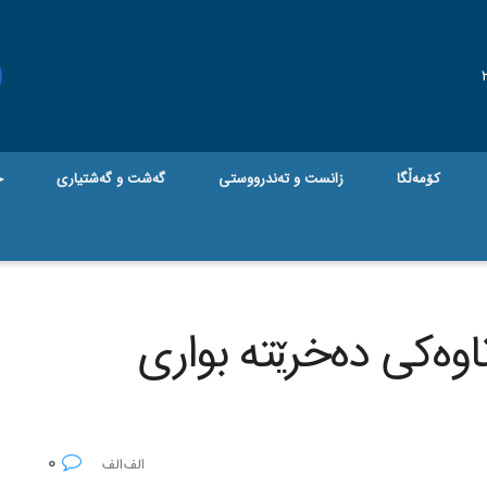
کۆمەڵگا
زانست و تەندرووستی
گه‌شت و گه‌شتیاری
ج
ه‌کی ده‌خرێته‌ بواری
0