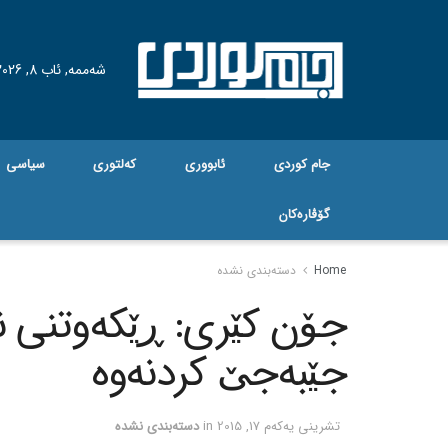
شەممە, ئاب 8, 2026
جام کوردی
ئابووری
کەلتوری
سیاسی
گۆڤاره‌کان
Home
دسته‌بندی نشده
جۆن کێری: ڕێکه‌وتنی ناو
جێبه‌جێ کردنه‌وه‌
تشرینی یه‌كه‌م 17, 2015
in
دسته‌بندی نشده