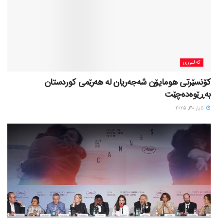
کەلتوری
کۆنسێرتی هومایۆن شەجەریان لە هەرێمی کوردستان
بەڕێوەدەچێت
ئایار 30, 2025