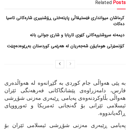
Related
Posts
کرماشان میوانداری فێستیڤاڵی پایتەختی ڕۆشنبیری شارەکانی ئاسیا
دەکات
کۆنسێرتی هومایۆن شەجەریان لە هەرێمی کوردستان بەڕێوەدەچێت
به‌ پێی هه‌واڵی جام کوردی به‌ گێڕانه‌وه‌ له‌ هه‌واڵده‌ری
فارس، دامه‌زراوه‌ی پێشانگاکانی فه‌رهه‌نگی ئێران
هه‌واڵی بڵاوکردنه‌وه‌ی په‌یامی ڕێبه‌ری مه‌زنی شۆڕشی
ئیسلامی ئێرانی بۆ گه‌نجانی ئه‌مریکا و ئه‌ورووپای
ڕاگه‌یاندووه‌.
په‌یامی ڕێبه‌ری مه‌زنی شۆڕشی ئیسلامی ئێران بۆ