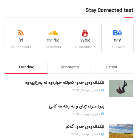
Stay Connected test
99
23.9k
205k
137
Subscribers
Followers
Subscribers
Followers
Trending
Comments
Latest
لێکدانەوەی خەو؛ کەوتنە خوارەوە لە بەرزاییەوە
كانونی دووه‌م 19, 2025
پیره میرد؛ ژیان و به رهه مه کانی
كانونی دووه‌م 16, 2025
لێکدانەوەی خەو: گەنم
كانونی دووه‌م 20, 2025