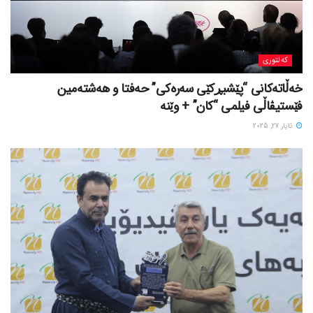
کەلتوری
خه‌ڵاته‌کانی “پێشبڕکێی سه‌ره‌کی” حه‌فتا و هه‌شته‌مین
فێستیڤاڵی فیلمی “کان” + وێنە
ئایار 27, 2025