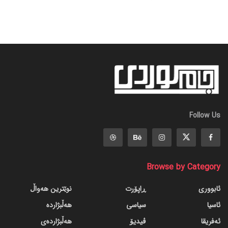
Follow Us
Browse by Category
ئابووری
ڕاپۆرت
نوێترین هەواڵ
ئاسیا
سیاسی
هەڵبژاردە
ئەفریقا
ڤیدیۆ
هەڵبژاردەی