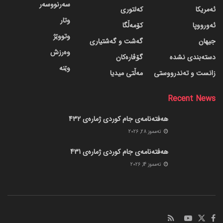
سەرنووسەر
ئەمریکا
کەلتوری
وتار
ئەورووپا
کۆمەڵگا
وتووێژ
جیهان
گه‌شت و گه‌شتیاری
وەرزش
دسته‌بندی نشده
گۆڤاره‌کان
وێنە
زانست و تەندرووستی
مەڵتی میدیا
Recent News
هەفتەنامەی جام کوردی ژمارەی 432
ته‌مموز 28, 2026
هەفتەنامەی جام کوردی ژمارەی 431
ته‌مموز 14, 2026