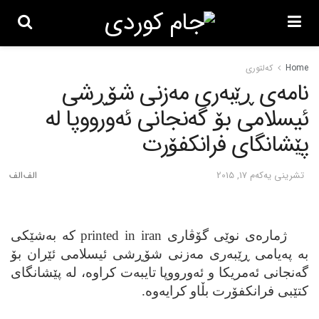
Home
کەلتوری
نامه‌ی ڕێبه‌ری مه‌زنی شۆڕشی
ئیسلامی بۆ گه‌نجانی ئه‌ورووپا له‌
پێشانگای فرانکفۆرت
تشرینی یه‌كه‌م 17, 2015
ژماره‌ی نوێی گۆڤاری
printed in iran
که‌ به‌شێکی
به‌ په‌یامی ڕێبه‌ری مه‌زنی شۆڕشی ئیسلامی ئێران بۆ
گه‌نجانی ئه‌مریکا و ئه‌ورووپا تایبه‌ت کراوه‌، له‌ پێشانگای
کتێبی فرانکفۆرت بڵاو کرایه‌وه‌.