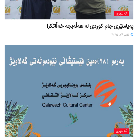
کەلتوری
پەیامنێری جام کوردی لە ھەڵەبجە خەڵاتکرا
ئایار 24, 2025
کەلتوری