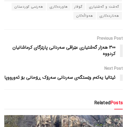
گه‌شت و گه‌شتیاری
گۆڤار
هاورده‌کاری
هه‌رێمی کوردستان
هه‌نارده‌کاری
هه‌واڵه‌کان
Previous Post
300 هه‌زار گه‌شتیاری عێراقی سه‌ردانی پارێزگای کرماشانیان
کردووه‌
Next Post
ئیتالیا یه‌که‌م وێستگه‌ی سه‌ردانی سه‌رۆک ڕۆحانی بۆ ئه‌ورووپا
Related
Posts