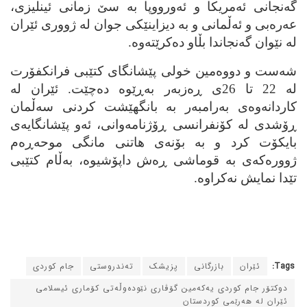
گه‌نجانی ئه‌مریکا و ئه‌ورووپا به‌ سێ زمانی ئینلیزی،
عه‌ره‌بی و ئه‌ڵمانی و به‌ دیزاینێکی جوان له‌ ژووری ئێران
له‌ نێوان گه‌نجاندا بڵاو ده‌کرێته‌وه‌.
شه‌ست و دووه‌مین خولی پێشانگای کتێبی فرانکفۆرت
له‌ 22 تا 26ی ڕه‌زبه‌ر به‌ڕێوه‌ ده‌چێت. ئێران له‌
کاردانه‌وه‌ی به‌رامبه‌ر به‌ بانگهێشت کردنی سه‌ڵمان
ڕۆشدی له‌ کۆنفرانسی ڕۆژنامه‌وانی، ئه‌و پێشانگایه‌ی
بایکۆت کرد و به‌ بۆنه‌ی هاتنی مانگی موحه‌ڕه‌م
ژووره‌که‌ی به‌ قوماشی ڕه‌ش داپۆشیوه‌، به‌ڵام کتێبی
تێدا نمایش نه‌کراوه‌.
Tags:
ئێران
بازرگانی
پزیشک
ته‌ندروستی
جام کوردی
دوکتۆر جام کوردی یه‌که‌مین گۆڤاری نێوده‌وڵه‌تی کۆماری ئیسلامی
ئێران له‌ هه‌رێمی کوردستان