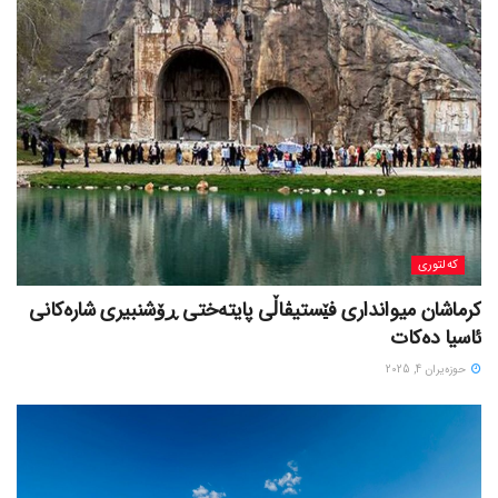
کەلتوری
کرماشان میوانداری فێستیڤاڵی پایتەختی ڕۆشنبیری شارەکانی
ئاسیا دەکات
حوزه‌یران 4, 2025