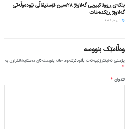
بنکەی ڕووناکبیریی گەلاوێژ ٢٨ەمین فێستیڤاڵی نێودەوڵەتی
گەلاوێژ ڕێکدەخات
ئایار 10, 2025
وەڵامێک بنووسە
پۆستی ئەلیکترۆنییەکەت بڵاوناکرێتەوە.
خانە پێویستەکان دەستنیشانکراون بە
*
لێدوان
*