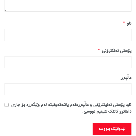
ناو
*
پۆستی ئەلکترۆنی
*
ماڵپه‌ڕ
ناو، پۆستی ئەلیکترۆنی و ماڵپەڕەکەم پاشەکەوتبکە لەم وێبگەڕە بۆ جاری
داهاتوو کاتێک تێبینیم نووسی.