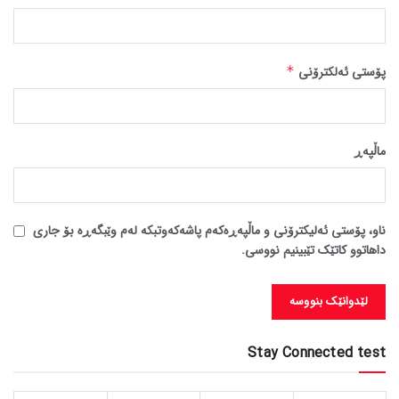
پۆستی ئەلکترۆنی
*
ماڵپه‌ڕ
ناو، پۆستی ئەلیکترۆنی و ماڵپەڕەکەم پاشەکەوتبکە لەم وێبگەڕە بۆ جاری
داهاتوو کاتێک تێبینیم نووسی.
Stay Connected test