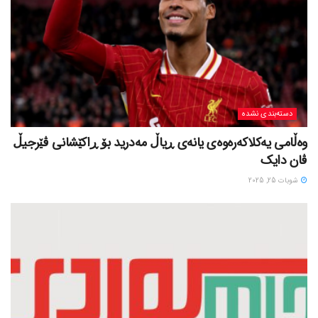
دسته‌بندی نشده
وەڵامی یەکلاکەرەوەی یانەی ڕیاڵ مەدرید بۆ ڕاکێشانی ڤێرجیڵ
ڤان دایک
شوبات 25, 2025