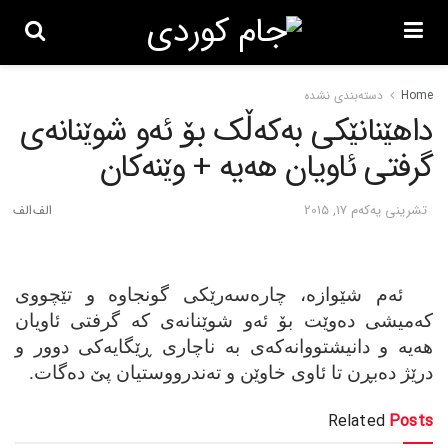
Home
دسته‌بندی نشده
داهێنانێکی به‌که‌ڵک بۆ ئه‌و شوێنانه‌ی
گرفتی ئاویان هه‌یه‌ + وێنه‌کان
تشرینی یه‌كه‌م 17, 2015
ئه‌م شێوازه‌، چاره‌سه‌رێکی گونجاوه‌ و تێچووی
که‌میشی ده‌وێت بۆ ئه‌و شوێنانه‌ی که‌ گرفتی ئاویان
هه‌یه‌ و دانیشتووانه‌که‌ی به‌ ناچاری ڕێگایه‌کی دوور و
درێژ ده‌بڕن تا ئاوی خاوێن و ته‌ندرووستیان پێ ده‌گات.
Related
Posts