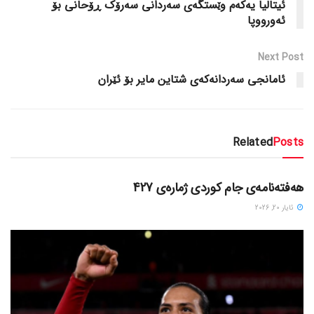
ئیتالیا یه‌که‌م وێستگه‌ی سه‌ردانی سه‌رۆک ڕۆحانی بۆ
ئه‌ورووپا
Next Post
ئامانجی سه‌ردانه‌که‌ی شتاین مایر بۆ ئێران
Related
Posts
دسته‌بندی نشده
هەفتەنامەی جام کوردی ژمارەی 427
ئایار 20, 2026