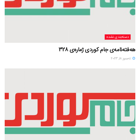
دسته‌بندی نشده
هەفتەنامەی جام کوردی ژمارەی 328
ته‌مموز 18, 2023