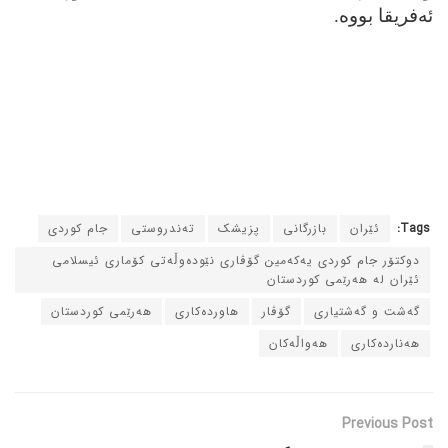
ئه‌فریقا بووه‌.
Tags:
ئێران
بازرگانی
پزیشک
ته‌ندروستی
جام کوردی
دوکتۆر جام کوردی یه‌که‌مین گۆڤاری نێوده‌وڵه‌تی کۆماری ئیسلامی
ئێران له‌ هه‌رێمی کوردستان
گه‌شت و گه‌شتیاری
گۆڤار
هاورده‌کاری
هه‌رێمی کوردستان
هه‌نارده‌کاری
هه‌واڵه‌کان
Previous Post