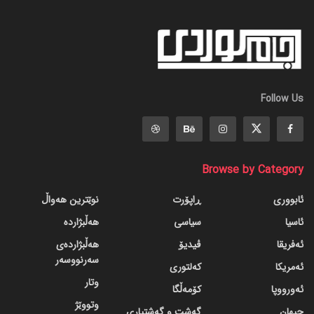
Follow Us
Browse by Category
ئابووری
ڕاپۆرت
نوێترین هەواڵ
ئاسیا
سیاسی
هەڵبژاردە
ئەفریقا
ڤیدیۆ
هەڵبژاردەی
سەرنووسەر
ئەمریکا
کەلتوری
وتار
ئەورووپا
کۆمەڵگا
وتووێژ
جیهان
گه‌شت و گه‌شتیاری