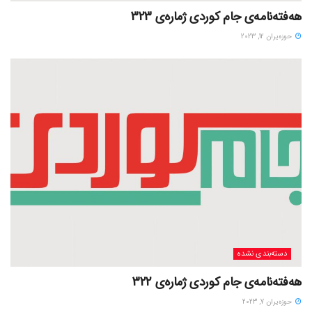
هەفتەنامەی جام کوردی ژمارەی 323
حوزه‌یران 12, 2023
دسته‌بندی نشده
هەفتەنامەی جام کوردی ژمارەی 322
حوزه‌یران 7, 2023