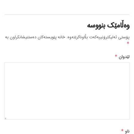
وەڵامێک بنووسە
پۆستی ئەلیکترۆنییەکەت بڵاوناکرێتەوە.
خانە پێویستەکان دەستنیشانکراون بە
*
لێدوان
*
ناو
*