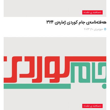
دسته‌بندی نشده
هەفتەنامەی جام کوردی ژمارەی 324
حوزه‌یران 20, 2023
دسته‌بندی نشده