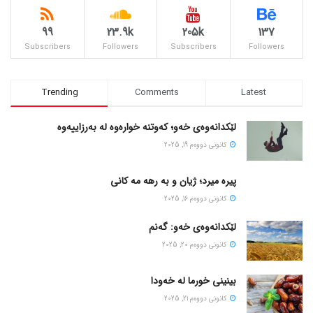
99
23.9k
205k
137
Subscribers
Followers
Subscribers
Followers
Trending
Comments
Latest
لێکدانەوەی خەو؛ کەوتنە خوارەوە لە بەرزاییەوە
كانونی دووه‌م 19, 2025
پیره میرد؛ ژیان و به رهه مه کانی
كانونی دووه‌م 16, 2025
لێکدانەوەی خەو: گەنم
كانونی دووه‌م 20, 2025
بینینی خورما لە خەودا
كانونی دووه‌م 21, 2025