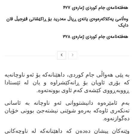
هەفتەنامەی جام کوردی ژمارەی 427
وەڵامی یەکلاکەرەوەی یانەی ڕیاڵ مەدرید بۆ ڕاکێشانی ڤێرجیڵ ڤان
دایک
هەفتەنامەی جام کوردی ژمارەی 328
به‌ پێی هه‌واڵی جام کوردی، داهێنانه‌که‌ بۆ ئه‌و ناوچانه‌یه‌
که‌ بۆری ئاویان بۆ ڕانه‌کێشراوه‌ و یان له‌ ئێستادا
ڕووبه‌ڕووی کێشه‌ی که‌م ئاوی بوونه‌ته‌وه‌.
به‌م ئامێره‌وه‌ دانیشتووانی ئه‌و ناوچانه‌ به‌ ئاسانی
ته‌نکه‌ری ئاوه‌که‌ به‌ره‌و شوێنی نیشته‌جێ بوونی خۆیان
ده‌گوازنه‌وه‌.
وێنه‌کان پیشان ده‌ده‌ن که‌ داهێنانه‌که‌ له‌ ناوچه‌کانی