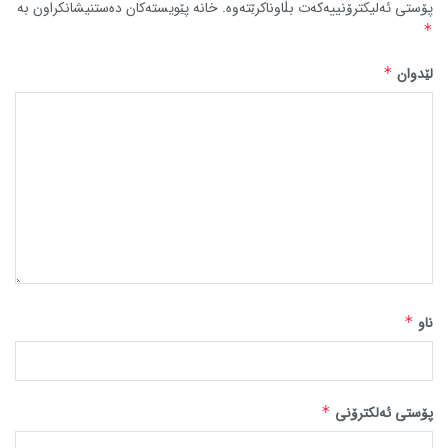
پۆستی ئەلیکترۆنییەکەت بڵاوناکرێتەوە.
خانە پێویستەکان دەستنیشانکراون بە
*
لێدوان
*
ناو
*
پۆستی ئەلکترۆنی
*