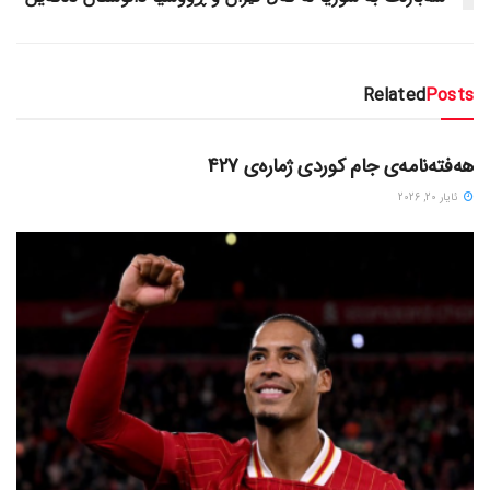
Related
Posts
دسته‌بندی نشده
هەفتەنامەی جام کوردی ژمارەی 427
ئایار 20, 2026