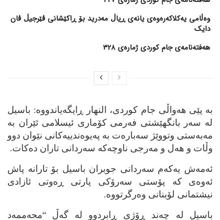
وەڵامی یەکلاکەرەوەی یانەی ڕیاڵ مەدرید بۆ ڕاکێشانی ڤێرجیڵ ڤان
دایک
هەفتەنامەی جام کوردی ژمارەی 328
به‌ پێی هه‌واڵی جام کوردی، النهار ڕایگه‌یاندووه‌: باسیل
له‌ سه‌ر بانگهێشتی فه‌رمی کۆماری ئیسلامی ئێران به‌
مه‌به‌ستی وتووێژ سه‌باره‌ت به‌ په‌یوه‌ندییه‌کانی نێوان دوو
وڵات و هه‌ل و مه‌رجی ناوچه‌که‌ سه‌ردانی تاران ده‌کات.
ئه‌مه‌ش یه‌که‌م سه‌ردانی جوبران باسیل بۆ تارانه‌ پاش
ئه‌وه‌ی که‌ پۆستی سه‌رۆکی پارتی ڕه‌وتی ئازادی
نیشتمانی لۆبنانی وه‌رگرتووه‌.
باسیل له‌ چه‌ند ڕۆژی ڕابردوو له‌ گه‌ڵ “محه‌ممه‌د