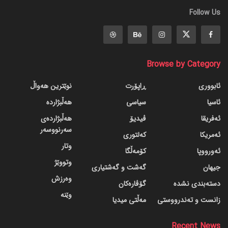
Follow Us
Browse by Category
ئابووری
ڕاپۆرت
نوێترین هەواڵ
ئاسیا
سیاسی
هەڵبژاردە
ئەفریقا
ڤیدیۆ
هەڵبژاردەی
سەرنووسەر
ئەمریکا
کەلتوری
وتار
ئەورووپا
کۆمەڵگا
وتووێژ
جیهان
گه‌شت و گه‌شتیاری
وەرزش
دسته‌بندی نشده
گۆڤاره‌کان
وێنە
زانست و تەندرووستی
مەڵتی میدیا
Recent News