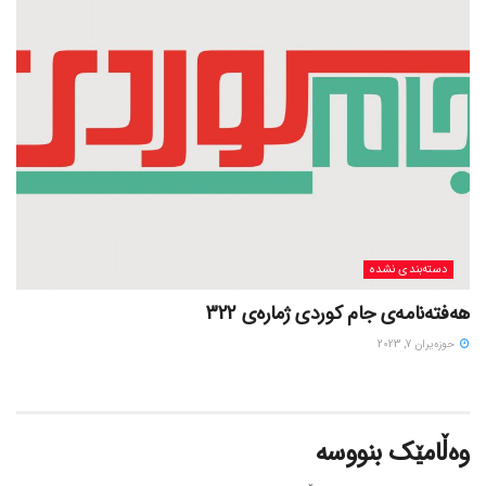
دسته‌بندی نشده
هەفتەنامەی جام کوردی ژمارەی 322
حوزه‌یران 7, 2023
وەڵامێک بنووسە