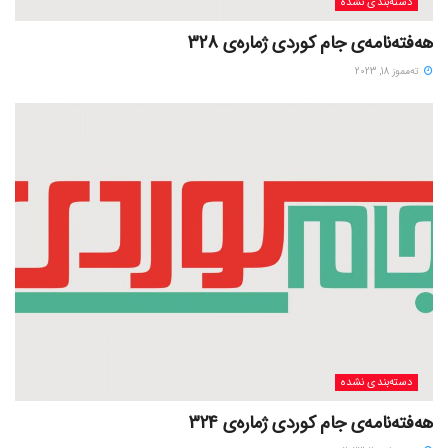
دسته‌بندی نشده
هەفتەنامەی جام کوردی ژمارەی 328
ته‌مموز 18, 2023
دسته‌بندی نشده
هەفتەنامەی جام کوردی ژمارەی 324