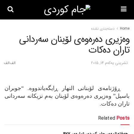
Home
دسته‌بندی نشده
وه‌زیری ده‌ره‌وه‌ی لۆبنان سه‌ردانی
تاران ده‌کات
تشرینی یه‌كه‌م 14, 2015
ڕۆژنامه‌ی لۆبنانی النهار ڕایگه‌یاندووه‌. “جوبران
باسیل” وه‌زیری ده‌ره‌وه‌ی لۆبنان به‌م نزیکانه‌ سه‌ردانی
تاران ده‌کات.
Related
Posts
هەفتەنامەی جام کوردی ژمارەی 427