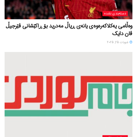
دسته‌بندی نشده
وەڵامی یەکلاکەرەوەی یانەی ڕیاڵ مەدرید بۆ ڕاکێشانی ڤێرجیڵ
ڤان دایک
شوبات 25, 2025