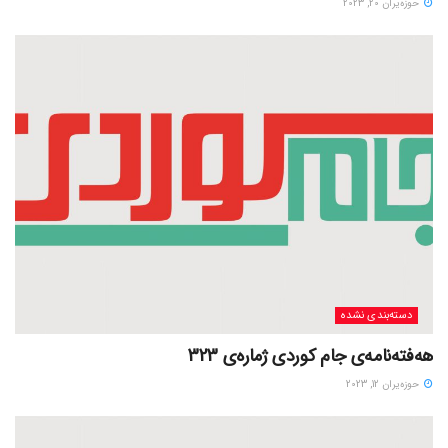
حوزه‌یران 20, 2023
دسته‌بندی نشده
هەفتەنامەی جام کوردی ژمارەی 323
حوزه‌یران 12, 2023