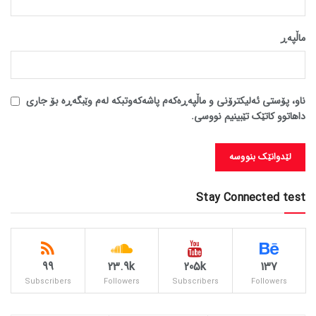
ماڵپه‌ڕ
ناو، پۆستی ئەلیکترۆنی و ماڵپەڕەکەم پاشەکەوتبکە لەم وێبگەڕە بۆ جاری
داهاتوو کاتێک تێبینیم نووسی.
Stay Connected test
99
23.9k
205k
137
Subscribers
Followers
Subscribers
Followers