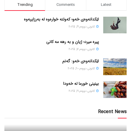
Trending
Comments
Latest
لێکدانەوەی خەو؛ کەوتنە خوارەوە لە بەرزاییەوە
كانونی دووه‌م 19, 2025
پیره میرد؛ ژیان و به رهه مه کانی
كانونی دووه‌م 16, 2025
لێکدانەوەی خەو: گەنم
كانونی دووه‌م 20, 2025
بینینی خورما لە خەودا
كانونی دووه‌م 21, 2025
Recent News