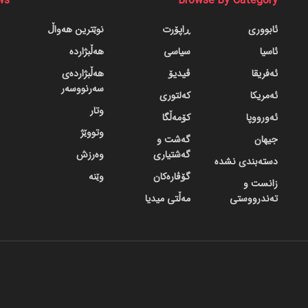
ws
Browse by Category
ئابووری
ڕاپۆرت
نوێترین هەواڵ
ئاسیا
سیاسی
هەڵبژاردە
ئەفریقا
ڤیدیۆ
هەڵبژاردەی
سەرنووسەر
ئەمریکا
کەلتوری
وتار
ئەورووپا
کۆمەڵگا
وتووێژ
جیهان
گه‌شت و
گه‌شتیاری
وەرزش
دسته‌بندی نشده
گۆڤاره‌کان
وێنە
زانست و
تەندرووستی
مەڵتی میدیا