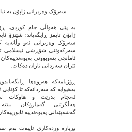
سه‌رۆک وه‌زیرانی ژاپۆن به‌ نیا
به‌ پێی هه‌واڵی جام کوردی، ڕۆژ
ژاپۆن تایمز ڕایگه‌یاند: شێنزۆ ئابه‌
سه‌رۆک وه‌زیرانی ئه‌و وڵاته‌یه‌ 
سه‌رکه‌وتنی شۆڕشی ئیسلامی ئێر
ئامانجی پته‌وبوونی په‌یوه‌ندییه‌کان 
ئێران سه‌ردانی تاران ده‌کات.
ڕۆژنامه‌که‌ هه‌روه‌ها ڕایگه‌یاندووه
به‌هیوایه‌ که‌ سه‌ردانه‌که‌ تا کۆتایی
ئه‌نجام بدرێت و هاوکات له‌
هه‌ڵگرتنی گه‌مارۆکان ببێته
گه‌شه‌پێدانی په‌یوه‌ندییه‌ ئابورییه‌کا