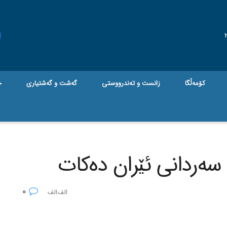
کۆمەڵگا
زانست و تەندرووستی
گه‌شت و گه‌شتیاری
ج
سه‌ردانی ئێران ده‌کات
0