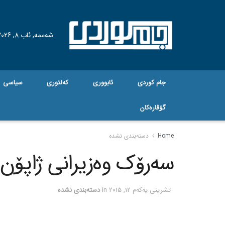
شەممە, ئاب 8, 2026
جام کوردی
ئابووری
کەلتوری
سیاسی
گۆڤاره‌کان
Home
دسته‌بندی نشده
سه‌رۆک وه‌زیرانی ژاپۆن 
تشرینی یه‌كه‌م 12, 2015
in
دسته‌بندی نشده