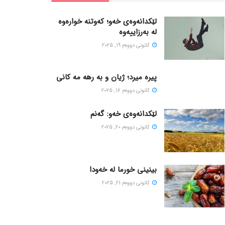
لێکدانەوەی خەو؛ کەوتنە خوارەوە
لە بەرزاییەوە
كانونی دووه‌م 19, 2025
پیره میرد؛ ژیان و به رهه مه کانی
كانونی دووه‌م 16, 2025
لێکدانەوەی خەو: گەنم
كانونی دووه‌م 20, 2025
بینینی خورما لە خەودا
كانونی دووه‌م 21, 2025