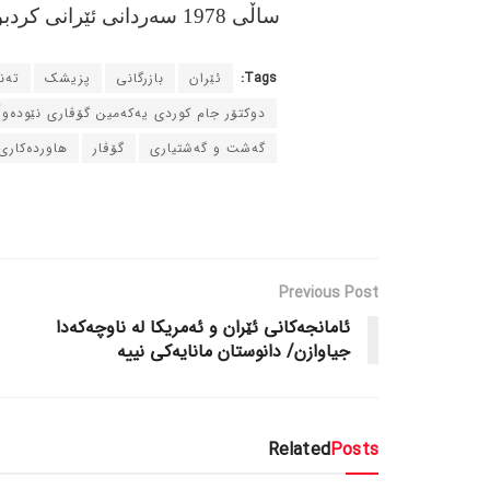
ساڵی 1978 سه‌ردانی ئێرانی کردبوو.
Tags:
ئێران
بازرگانی
پزیشک
ته‌
دوکتۆر جام کوردی یه‌که‌مین گۆڤاری نێوده‌و
گه‌شت و گه‌شتیاری
گۆڤار
هاورده‌کاری
Previous Post
ئامانجه‌کانی ئێران و ئه‌مریکا له‌ ناوچه‌که‌دا
جیاوازن/ دانوستان مانایه‌کی نییه‌
Related
Posts
دسته‌بندی نشده