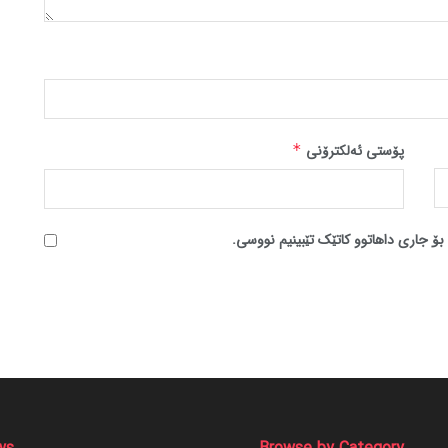
پۆستی ئەلکترۆنی
*
بۆ جاری داهاتوو کاتێک تێبینیم نووسی.