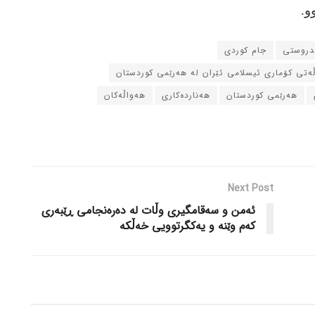
ندروستی
جام کوردی
ڵه‌تی کۆماری ئیسلامی ئێران له‌ هه‌رێمی کوردستان
هه‌رێمی کوردستان
هه‌نارده‌کاری
هه‌واڵه‌کان
Next Post
ئه‌من و سه‌قامگیری وڵات له‌ ده‌ره‌نجامی ڕێبه‌ری
که‌م وێنه‌ و یه‌کگرتوویی خه‌ڵکه‌