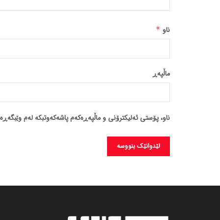
ناو
*
ماڵپه‌ڕ
ناو، پۆستی ئەلیکترۆنی و ماڵپەڕەکەم پاشەکەوتبکە لەم وێبگەڕە 