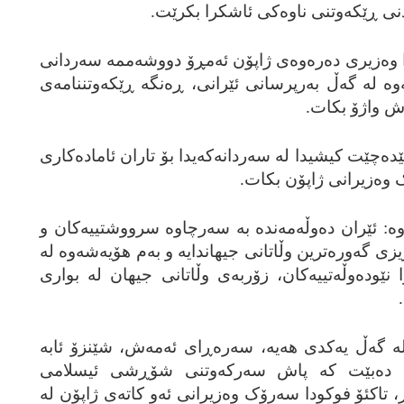
نی ڕێکه‌وتنی ناوه‌کی ئاشکرا بکرێت.
ا وه‌زیری ده‌ره‌وه‌ی ژاپۆن ئه‌مڕۆ دووشه‌ممه‌ سه‌ردانی
‌وه‌ له‌ گه‌ڵ به‌رپرسانی ئێرانی، ڕه‌نگه‌ ڕێکه‌وتننامه‌ی
ه‌ش واژۆ بکات.
ێده‌چێت کیشیدا له‌ سه‌ردانه‌که‌یدا بۆ تاران ئاماده‌کاری
ک وه‌زیرانی ژاپۆن بکات.
وه‌: ئێران ده‌وڵه‌مه‌نده‌ به‌ سه‌رچاوه‌ سرووشتییه‌کان و
زی گه‌وره‌ترین وڵاتانی جیهاندایه‌ و به‌م هۆیه‌شه‌وه‌ له‌
نێوده‌وڵه‌تییه‌کان، زۆربه‌ی وڵاتانی جیهان له‌ بواری
ه‌ گه‌ڵ یه‌کدی هه‌یه‌، سه‌ره‌ڕای ئه‌مه‌ش، شێنزۆ ئابه‌
ۆن ده‌بێت که‌ پاش سه‌رکه‌وتنی شۆڕشی ئیسلامی
 تاکئۆ فوکودا سه‌رۆک وه‌زیرانی ئه‌و کاته‌ی ژاپۆن له‌