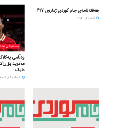
هەفتەنامەی جام کوردی ژمارەی 427
ئایار 20, 2026
دسته‌بندی نشد
وەڵامی یەکلاک
مەدرید بۆ ڕاک
دایک
شوبات 25, 2025