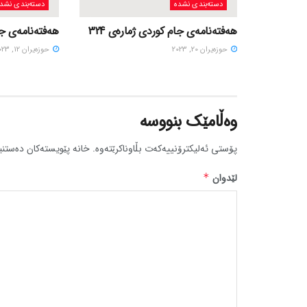
دسته‌بندی نشده
دسته‌بندی نشد
هەفتەنامەی جام کوردی ژمارەی 324
هەفتەنامەی جام
حوزه‌یران 20, 2023
حوزه‌یران 12, 2023
وەڵامێک بنووسە
پۆستی ئەلیکترۆنییەکەت بڵاوناکرێتەوە.
خانە پێویستەکان دەستنی
لێدوان
*