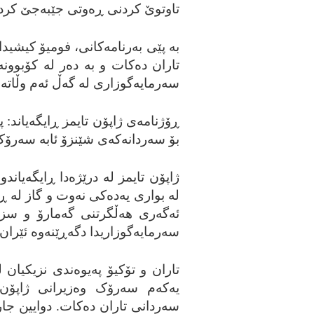
تاوتوێ کردنی ڕه‌وتی جێبه‌جێ کرد
به‌ پێی به‌رنامه‌کانی، فومیۆ کیشید
تاران ده‌کات و به‌ ده‌ر له‌ کۆبوونه
سه‌رمایه‌گوزاری له‌ گه‌ڵ ئه‌م وڵات
ڕۆژنامه‌ی ژاپۆن تایمز ڕایگه‌یاند: پ
بۆ سه‌ردانه‌که‌ی شێنزۆ ئابه‌ سه‌رۆ
ژاپۆن تایمز له‌ درێژه‌دا ڕایگه‌یاندو
له‌ بواری یه‌ده‌کی نه‌وت و گاز له‌ ڕی
ئه‌گه‌ری هه‌ڵگرتنی گه‌مارۆ و سزا 
سه‌رمایه‌گوزاریدا دگه‌ڕێنه‌وه‌ ئێران.
تاران و تۆکیۆ په‌یوه‌ندی نزیکیان ل
یه‌که‌م سه‌رۆک وه‌زیرانی ژاپ
سه‌ردانی تاران ده‌کات. دوایین جار،