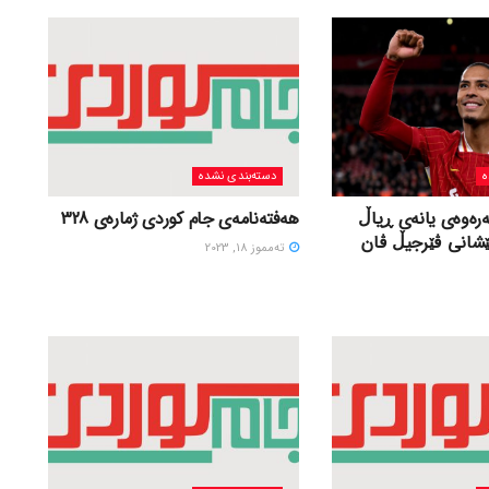
ه
دسته‌بندی نشده
ەرەوەی یانەی ڕیاڵ
هەفتەنامەی جام کوردی ژمارەی 328
ێشانی ڤێرجیڵ ڤان
ته‌مموز 18, 2023