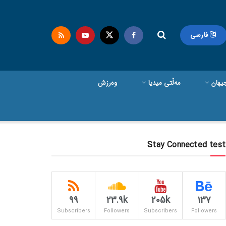
فارسی
یهان
مەڵتی میدیا
وەرزش
Stay Connected test
99
23.9k
205k
137
Subscribers
Followers
Subscribers
Followers