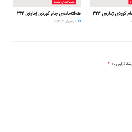
ه
دسته‌بندی نشده
 کوردی ژمارەی 323
هەفتەنامەی جام کوردی ژمارەی 322
حوزه‌یران 7, 2023
شانکراون بە
*