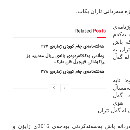
زه‌ سه‌ردانی تاران بکات.
نامه‌ی
Related
Posts
 یه‌که‌م
که‌ پاش
هەفتەنامەی جام کوردی ژمارەی 427
ان به‌
وەڵامی یەکلاکەرەوەی یانەی ڕیاڵ مەدرید بۆ
له‌ گه‌ڵ
ڕاکێشانی ڤێرجیڵ ڤان دایک
هەفتەنامەی جام کوردی ژمارەی 328
‌: ئابه‌
 ئه‌مساڵ
 گه‌ڵ
‌ هۆی
ن له‌ گه‌ڵ ئێران.
بڕیاره‌ ورده‌کاری تایبه‌ت به‌م سه‌ردانه‌ پاش په‌سه‌ندکردنی بودجه‌ی 2016ی ژاپۆن و