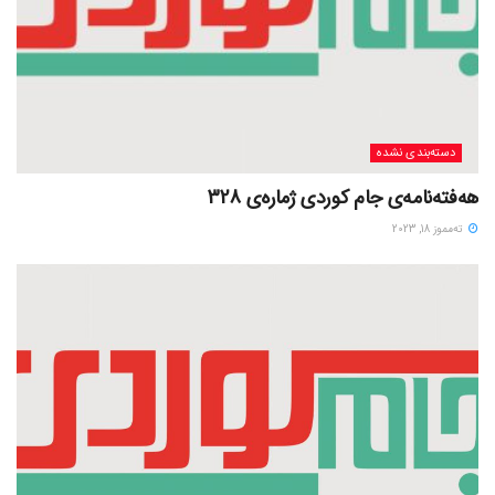
دسته‌بندی نشده
هەفتەنامەی جام کوردی ژمارەی 328
ته‌مموز 18, 2023