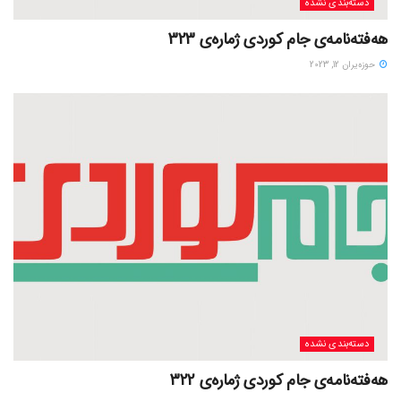
دسته‌بندی نشده
هەفتەنامەی جام کوردی ژمارەی 323
حوزه‌یران 12, 2023
دسته‌بندی نشده
هەفتەنامەی جام کوردی ژمارەی 322