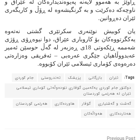
ڕاوێژ به‌ هه‌موو لایه‌نه‌ په‌یوه‌ندیداره‌کان له‌ عێراق و
ناوچه‌که‌ ده‌کرێت و به‌ گرنگیشه‌وه‌ له‌ ڕۆڵ و کاریگه‌ری
ئێران ده‌ڕوانین.
یان کوبیش نوێنه‌ری سکرتێری گشتی نه‌ته‌وه‌
یه‌کگرتووه‌کان بۆ کاروباری عێراق، دوا نیوه‌ڕۆی ڕۆژی
شه‌ممه‌ ڕێکه‌وتی 18ی ڕه‌زبه‌ر له‌ گه‌ڵ حوسێن ئه‌میر
عه‌بدووڵاهیان جێگری عه‌ره‌بی – ئه‌فریقی وه‌زاره‌تی
ده‌ره‌وه‌ی کۆماری ئیسلامی ئێران کۆبووه‌.
Tags:
ئێران
بازرگانی
پزیشک
ته‌ندروستی
جام کوردی
دوکتۆر جام کوردی یه‌که‌مین گۆڤاری نێوده‌وڵه‌تی کۆماری ئیسلامی
ئێران له‌ هه‌رێمی کوردستان
گه‌شت و گه‌شتیاری
گۆڤار
هاورده‌کاری
هه‌رێمی کوردستان
هه‌نارده‌کاری
هه‌واڵه‌کان
Previous Post