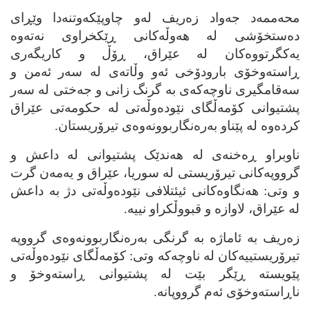
محه‌ممه‌د جه‌واد زه‌ریف له‌و چاوپێکه‌وتنه‌دا وێڕای
ده‌ستخۆشی له‌ هه‌وڵه‌کانی ڕێکخراوی نه‌ته‌وه‌
یه‌کگرتووه‌کان له‌ عێراق، ڕۆڵ و کاریگه‌ری
ڕاسته‌وخۆی بارودۆخی ئه‌و وڵاته‌ی له‌ سه‌ر ئه‌من و
سه‌قامگیری ناوچه‌که‌ی به‌ گرنگ زانی و جه‌ختی له‌ سه‌ر
پشتیوانی کۆمه‌ڵگای نێوده‌وڵه‌تی له‌ حکومه‌تی عێراق
کرده‌وه‌ له‌ پێناو به‌ره‌نگاربوونه‌وه‌ی تیرۆریستان.
ناوبراو ڕه‌خنه‌ی له‌ هه‌ندێک پشتیوانی له‌ داعش و
گرووپه‌کانی تیرۆریستی له‌ سوریا، عێراق و یه‌مه‌ن گرت
و وتی: هه‌نگاوه‌کانی ئیئتلافی نێوده‌وڵه‌تی دژ به‌ داعش
له‌ عێراق، لاوازه‌ و قبووڵکراو نییه‌.
زه‌ریف به‌ ئاماژه‌ به‌ گرنگی به‌ره‌نگاربوونه‌وه‌ی گرووپه‌
تیرۆریستییه‌کان له‌ ناوچه‌که‌ وتی: کۆمه‌ڵگای نێوده‌وڵه‌تی
پێویسته‌ ڕێگر بێت له‌ پشتیوانی ڕاسته‌وخۆ و
ناڕاسته‌وخۆی ئه‌م گرووپانه‌.