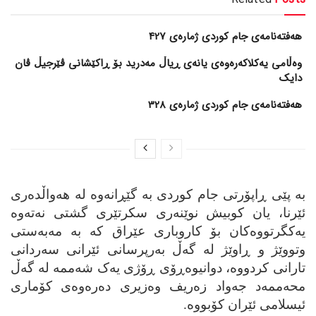
هەفتەنامەی جام کوردی ژمارەی 427
وەڵامی یەکلاکەرەوەی یانەی ڕیاڵ مەدرید بۆ ڕاکێشانی ڤێرجیڵ ڤان
دایک
هەفتەنامەی جام کوردی ژمارەی 328
به‌ پێی ڕاپۆرتی جام کوردی به‌ گێڕانه‌وه‌ له‌ هه‌واڵده‌ری
ئێرنا، یان کوبیش نوێنه‌ری سکرتێری گشتی نه‌ته‌وه‌
یه‌کگرتووه‌کان بۆ کاروباری عێراق که‌ به‌ مه‌به‌ستی
وتووێژ و ڕاوێژ له‌ گه‌ڵ به‌رپرسانی ئێرانی سه‌ردانی
تارانی کردووه‌، دوانیوه‌ڕۆی ڕۆژی یه‌ک شه‌ممه‌ له‌ گه‌ڵ
محه‌ممه‌د جه‌واد زه‌ریف وه‌زیری ده‌ره‌وه‌ی کۆماری
ئیسلامی ئێران کۆبووه‌.