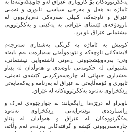
یه‌کگرتووه‌کان بۆ کاروباری عێراق له‌و چاوپێکه‌وتنه‌دا به‌
ئاماژه‌ به‌ هه‌ل و مه‌رجی سیاسی، ئابوری و ئه‌منی
عێراق و ناوچه‌که‌، کلیلی سه‌ره‌کی ده‌ربازبوون له‌
بارودۆخه‌ی ئێستای عێراقی به‌ یه‌کێتی و یه‌کگرتوویی
نیشتمانی عێراق ناو برد.
کوبیش به‌ ئاماژه‌ به‌ گرنگی به‌شداری سه‌رجه‌م
لایه‌نه‌کانی ناوچه‌که‌ و نێوده‌وڵه‌تی سه‌باره‌ت به‌م بابه‌ته‌
وتی: به‌ره‌وپێشچوونی ڕه‌وتی ئاشته‌وایی نیشتمانی،
پشتیوانی له‌ حکومه‌تی ناوه‌ندی و هه‌وڵدان له‌ پێناو
به‌شداری جیهانی له‌ چاره‌سه‌رکردنی کێشه‌ی ئه‌منی،
ئابوری و کۆمه‌ڵایه‌تی له‌ عێراق له‌ به‌رنامه‌ و یه‌که‌مایه‌تی
ڕێکخراوی نه‌ته‌وه‌ یه‌کگرتووه‌کانه‌ له‌ عێراق.
ناوبراو له‌ درێژه‌دا ڕایگه‌یاند: له‌ چوارچێوه‌ی ئه‌رک و
ڕاسپارده‌ی نوێنه‌رایه‌تی ڕێکخراوی نه‌ته‌وه‌
یه‌کگرتووه‌کان له‌ عێراق و هه‌وڵدان له‌ پێناو
چاره‌سه‌ربوونی کێشه‌ و گرفته‌کانی به‌رده‌م ئه‌م وڵاته‌،