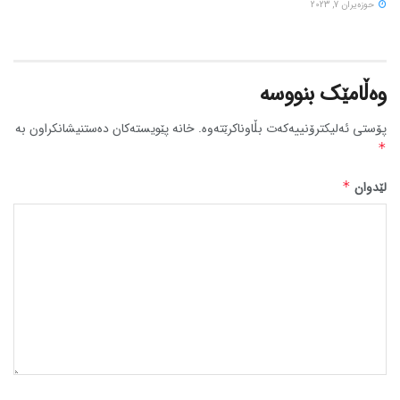
حوزه‌یران 7, 2023
وەڵامێک بنووسە
پۆستی ئەلیکترۆنییەکەت بڵاوناکرێتەوە.
خانە پێویستەکان دەستنیشانکراون بە
*
لێدوان
*