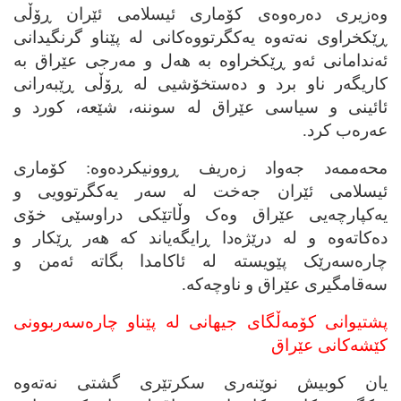
وه‌زیری ده‌ره‌وه‌ی کۆماری ئیسلامی ئێران ڕۆڵی
ڕێکخراوی نه‌ته‌وه‌ یه‌کگرتووه‌کانی له‌ پێناو گرنگیدانی
ئه‌ندامانی ئه‌و ڕێکخراوه‌ به‌ هه‌ل و مه‌رجی عێراق به‌
کاریگه‌ر ناو برد و ده‌ستخۆشیی له‌ ڕۆڵی ڕێبه‌رانی
ئائینی و سیاسی عێراق له‌ سوننه‌، شێعه‌، کورد و
عه‌ره‌ب کرد.
محه‌ممه‌د جه‌واد زه‌ریف ڕوونیکرده‌وه‌: کۆماری
ئیسلامی ئێران جه‌خت له‌ سه‌ر یه‌کگرتوویی و
یه‌کپارچه‌یی عێراق وه‌ک وڵاتێکی دراوسێی خۆی
ده‌کاته‌وه‌ و له‌ درێژه‌دا ڕایگه‌یاند که‌ هه‌ر ڕێکار و
چاره‌سه‌رێک پێویسته‌ له‌ ئاکامدا بگاته‌ ئه‌من و
سه‌قامگیری عێراق و ناوچه‌که‌.
پشتیوانی کۆمه‌ڵگای جیهانی له‌ پێناو چاره‌سه‌ربوونی
کێشه‌کانی عێراق
یان کوبیش نوێنه‌ری سکرتێری گشتی نه‌ته‌وه‌