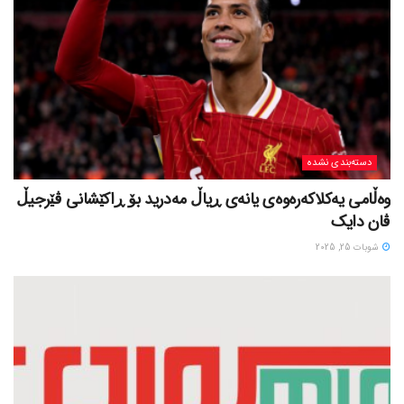
دسته‌بندی نشده
وەڵامی یەکلاکەرەوەی یانەی ڕیاڵ مەدرید بۆ ڕاکێشانی ڤێرجیڵ
ڤان دایک
شوبات 25, 2025