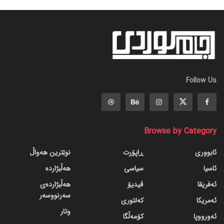
Follow Us
Browse by Category
ئابووری
ڕاپۆرت
نوێترین هەواڵ
ئاسیا
سیاسی
هەڵبژاردە
ئەفریقا
ڤیدیۆ
هەڵبژاردەی
سەرنووسەر
ئەمریکا
کەلتوری
وتار
ئەورووپا
کۆمەڵگا