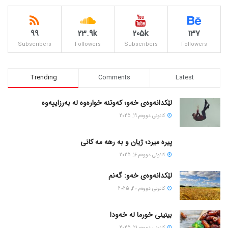
99
23.9k
205k
137
Subscribers
Followers
Subscribers
Followers
Trending
Comments
Latest
لێکدانەوەی خەو؛ کەوتنە خوارەوە لە بەرزاییەوە
كانونی دووه‌م 19, 2025
پیره میرد؛ ژیان و به رهه مه کانی
كانونی دووه‌م 16, 2025
لێکدانەوەی خەو: گەنم
كانونی دووه‌م 20, 2025
بینینی خورما لە خەودا
كانونی دووه‌م 21, 2025