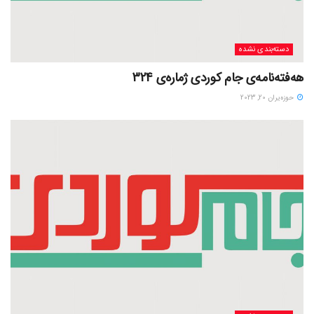
دسته‌بندی نشده
هەفتەنامەی جام کوردی ژمارەی 324
حوزه‌یران 20, 2023