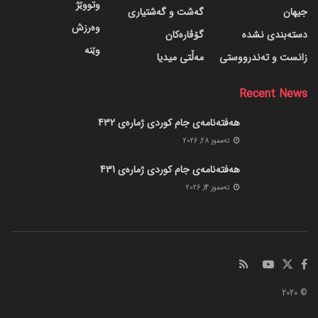
وتووێژ
جیهان
گه‌شت و گه‌شتیاری
وەرزش
دسته‌بندی نشده
گۆڤاره‌کان
وێنە
زانست و تەندرووستی
مەڵتی میدیا
Recent News
هەفتەنامەی جام کوردی ژمارەی 432
ته‌مموز 28, 2026
هەفتەنامەی جام کوردی ژمارەی 431
ته‌مموز 14, 2026
© 2020