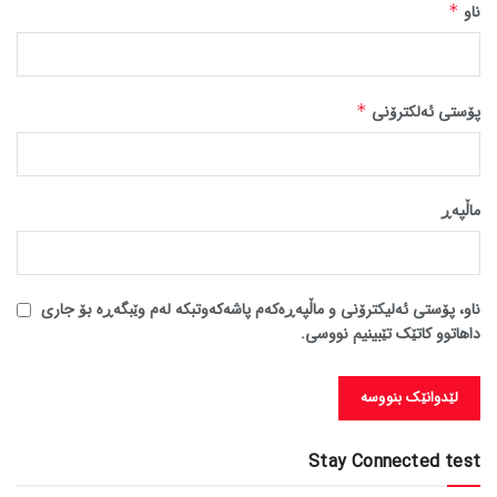
ناو
*
پۆستی ئەلکترۆنی
*
ماڵپه‌ڕ
ناو، پۆستی ئەلیکترۆنی و ماڵپەڕەکەم پاشەکەوتبکە لەم وێبگەڕە بۆ جاری
داهاتوو کاتێک تێبینیم نووسی.
Stay Connected test