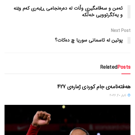
ئه‌من و سه‌قامگیری وڵات له‌ ده‌ره‌نجامی ڕێبه‌ری که‌م وێنه‌
و یه‌کگرتوویی خه‌ڵکه‌
Next Post
پوتین له‌ ئاسمانی سوریا چ ده‌کات؟
Related
Posts
دسته‌بندی نشده
هەفتەنامەی جام کوردی ژمارەی 427
ئایار 20, 2026