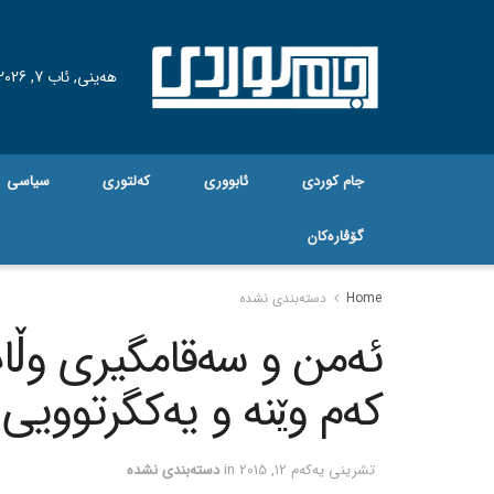
هه‌ینی, ئاب 7, 2026
جام کوردی
ئابووری
کەلتوری
سیاسی
گۆڤاره‌کان
Home
دسته‌بندی نشده
ئه‌من و سه‌قامگیری وڵات
که‌م وێنه‌ و یه‌کگرتوویی 
تشرینی یه‌كه‌م 12, 2015
in
دسته‌بندی نشده