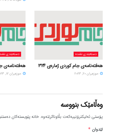
دسته‌بندی نشده
دسته‌بندی نشد
هەفتەنامەی جام کوردی ژمارەی 324
هەفتەنامەی جام
حوزه‌یران 20, 2023
حوزه‌یران 12, 2023
وەڵامێک بنووسە
پۆستی ئەلیکترۆنییەکەت بڵاوناکرێتەوە.
خانە پێویستەکان دەستنی
لێدوان
*