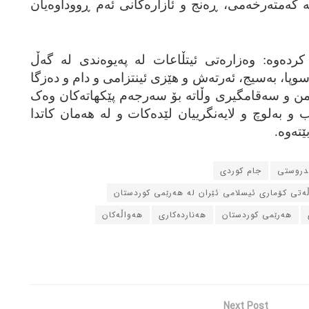
‌ که‌مته‌رخه‌می، ڕه‌نج و ئازاره‌کانی ئه‌م ڕووداوه‌یان
ه‌وه‌: وه‌زاره‌تی ئیتڵاعات له‌ په‌یوه‌ندی له‌ گه‌ڵ
وپا، به‌سیج، ئه‌رته‌ش و هێزی ئینتزامی و دام و ده‌زگا
ن و سه‌قامگیری وڵاته‌ بۆ سه‌رجه‌م پێکهاته‌کان وه‌ک
 و به‌لوچ و لایه‌نگرییان لێده‌کات و له‌ هه‌مان کاتدا
ته‌وه‌.
ندروستی
جام کوردی
ڵه‌تی کۆماری ئیسلامی ئێران له‌ هه‌رێمی کوردستان
هه‌رێمی کوردستان
هه‌نارده‌کاری
هه‌واڵه‌کان
Next Post