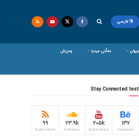
فارسی
یهان
مەڵتی میدیا
وەرزش
Stay Connected test
99
23.9k
205k
137
Subscribers
Followers
Subscribers
Followers