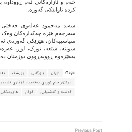
خه‌م و ئازاره‌کانی ئه‌م ڕووداوه‌ به
کرده‌ تاوانێکی گه‌وره‌.
سه‌ید مه‌حمود عه‌له‌وی جه‌ختی کرد
سه‌رجه‌م هێزه‌ چه‌کداره‌کان وه‌ک س
سیاسییه‌کان، هێزێکی گه‌وره‌ی ئه‌م
سوننه‌، شێعه‌، تورک، لوڕ، عه‌ره‌ب
به‌هێزه‌وه‌ ڕووبه‌ڕووی دوژمنان ده‌بێ
Tags:
ئێران
بازرگانی
پزیشک
ته‌
دوکتۆر جام کوردی یه‌که‌مین گۆڤاری نێوده‌و
گه‌شت و گه‌شتیاری
گۆڤار
هاورده‌کاری
Previous Post