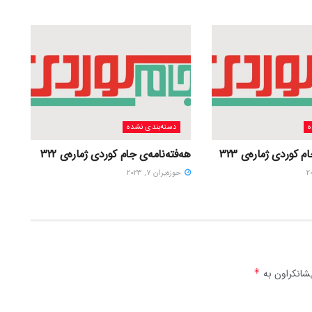
ه
دسته‌بندی نشده
 کوردی ژمارەی 323
هەفتەنامەی جام کوردی ژمارەی 322
حوزه‌یران 7, 2023
شانکراون بە
*