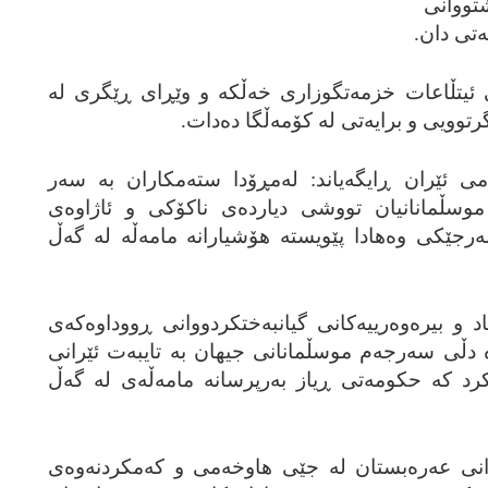
یشتووانی
ه‌تی دان.
‌تی ئیتڵاعات خزمه‌تگوزاری خه‌ڵکه‌ و وێڕای ڕێگری له‌
توویی و برایه‌تی له‌ کۆمه‌ڵگا ده‌دات.
ی ئێران ڕایگه‌یاند: له‌مڕۆدا سته‌مکاران به‌ سه‌ر
موسڵمانانیان تووشی دیارده‌ی ناکۆکی و ئاژاوه‌ی
‌رجێکی وه‌هادا پێویسته‌ هۆشیارانه‌ مامه‌ڵه‌ له‌ گه‌ڵ
اد و بیره‌وه‌رییه‌کانی گیانبه‌ختکردووانی ڕووداوه‌که‌ی
‌ دڵی سه‌رجه‌م موسڵمانانی جیهان به‌ تایبه‌ت ئێرانی
کرد که‌ حکومه‌تی ڕیاز به‌رپرسانه‌ مامه‌ڵه‌ی له‌ گه‌ڵ
ارانی عه‌ره‌بستان له‌ جێی هاوخه‌می و که‌مکردنه‌وه‌ی