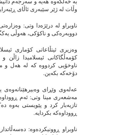
به‌ خه‌ڵکه‌وه‌ هه‌یه‌ و سه‌رجه‌م دان
وڵات له‌ ژێر سێبه‌ری ئاڵای ڕێبه‌رای
ناوبراو له‌ درێژه‌دا وتی: وه‌زاره
دووبه‌ره‌کی و ناکۆکی، هه‌وڵی یه‌کگر
وه‌زیری ئیتڵاعاتی کۆماری ئیسلام
کۆمه‌ڵگاکانی ئیسلامیدا زاڵن و 
ناوخۆیی کردووه‌ که‌ له‌ هه‌ل و مه
دۆخه‌که‌ بکه‌ین.
عه‌له‌وی وێڕای وه‌بیرهێنانه‌وه‌ی ی
مه‌شعه‌ری مینا وتی: ئه‌م ڕووداوه
تازیه‌بار کرد و پێویستی به‌وه‌ ده‌
ڕووداوه‌که‌ بکردایه‌.
ناوبراو ڕوونیکرده‌وه‌: ده‌سه‌ڵاتد