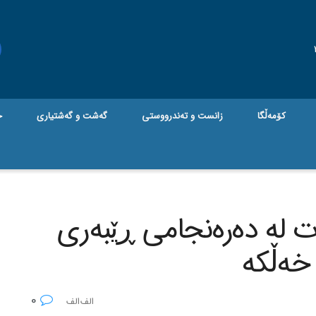
کۆمەڵگا
زانست و تەندرووستی
گه‌شت و گه‌شتیاری
ج
 له‌ ده‌ره‌نجامی ڕێبه‌ری
خه‌ڵکه‌
0