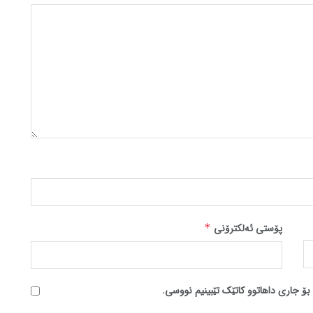
پۆستی ئەلکترۆنی
*
بۆ جاری داهاتوو کاتێک تێبینیم نووسی.