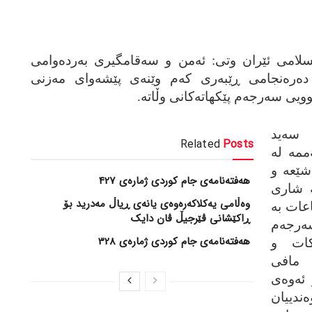
سلامی ئێران وتی: ئه‌من و سه‌قامگیری به‌رده‌وامی
ه‌ره‌نجامی ڕێبه‌ری که‌م وێنه‌ی پێشه‌وای مه‌زنی
ی سه‌رجه‌م پێکهاته‌کانی وڵاته‌.
سه‌ید
Related
Posts
مه‌ له‌
شێعه‌ و
هەفتەنامەی جام کوردی ژمارەی 427
‌ شاری
وەڵامی یەکلاکەرەوەی یانەی ڕیاڵ مەدرید بۆ
اعات به‌
ڕاکێشانی ڤێرجیڵ ڤان دایک
رجه‌م
هەفتەنامەی جام کوردی ژمارەی 328
کات و
 مافی
ئه‌وه‌ی
‌ندییان