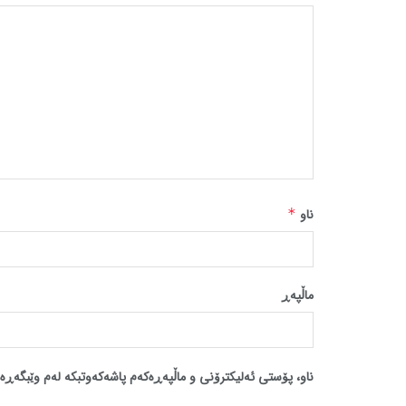
ناو
*
ماڵپه‌ڕ
ناو، پۆستی ئەلیکترۆنی و ماڵپەڕەکەم پاشەکەوتبکە لەم وێبگەڕە 