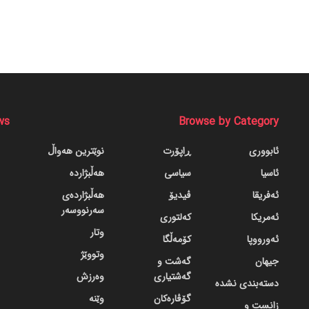
ws
Browse by Category
ئابووری
ڕاپۆرت
نوێترین هەواڵ
ئاسیا
سیاسی
هەڵبژاردە
ئەفریقا
ڤیدیۆ
هەڵبژاردەی
سەرنووسەر
ئەمریکا
کەلتوری
وتار
ئەورووپا
کۆمەڵگا
وتووێژ
جیهان
گه‌شت و
گه‌شتیاری
وەرزش
دسته‌بندی نشده
گۆڤاره‌کان
وێنە
زانست و