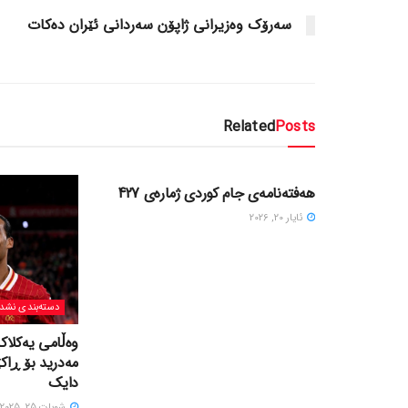
سه‌رۆک وه‌زیرانی ژاپۆن سه‌ردانی ئێران ده‌کات
Related
Posts
دسته‌بندی نشده
هەفتەنامەی جام کوردی ژمارەی 427
ئایار 20, 2026
دسته‌بندی نشد
وەڵامی یەکلاک
مەدرید بۆ ڕاک
دایک
شوبات 25, 2025