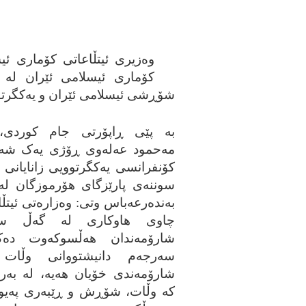
وه‌زیری ئیتڵاعاتی کۆماری ئی
کۆماری ئیسلامی ئێران له‌ د
شۆڕشی ئیسلامی ئێران و یه‌کگرتووی
به‌ پێی ڕاپۆرتی جام کوردی، 
مه‌حمود عه‌له‌وی ڕۆژی یه‌ک شه‌م
کۆنفرانسی یه‌کگرتوویی زانایانی 
سوننه‌ی پارێزگای هۆرموزگان له
به‌نده‌رعه‌باس وتی: وه‌زاره‌تی ئیتڵ
چاوی هاوکاری له‌ گه‌ڵ سه‌
شارۆمه‌ندان هه‌ڵسوکه‌وت ده‌
سه‌رجه‌م دانیشتووانی وڵات
شارۆمه‌ندی خۆیان هه‌یه‌، له‌ به‌ر 
که‌ وڵات، شۆڕش و ڕێبه‌ری په‌یوه