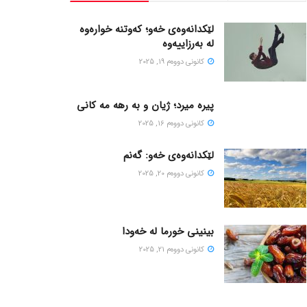
لێکدانەوەی خەو؛ کەوتنە خوارەوە
لە بەرزاییەوە
كانونی دووه‌م 19, 2025
پیره میرد؛ ژیان و به رهه مه کانی
كانونی دووه‌م 16, 2025
لێکدانەوەی خەو: گەنم
كانونی دووه‌م 20, 2025
بینینی خورما لە خەودا
كانونی دووه‌م 21, 2025