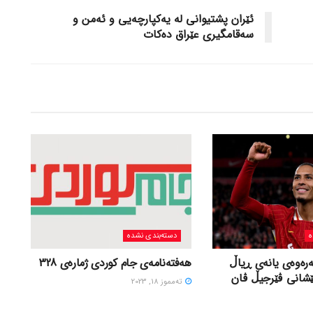
ئێران پشتیوانی له‌ یه‌کپارچه‌یی و ئه‌من و
سه‌قامگیری عێراق ده‌کات
ه
دسته‌بندی نشده
ەرەوەی یانەی ڕیاڵ
هەفتەنامەی جام کوردی ژمارەی 328
ێشانی ڤێرجیڵ ڤان
ته‌مموز 18, 2023