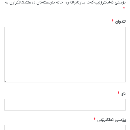
پۆستی ئەلیکترۆنییەکەت بڵاوناکرێتەوە.
خانە پێویستەکان دەستنیشانکراون بە
*
لێدوان
*
ناو
*
پۆستی ئەلکترۆنی
*