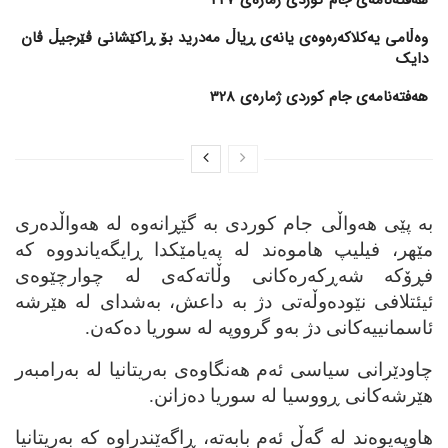
وەڵامی یەکلاکەرەوەی یانەی ڕیاڵ مەدرید بۆ ڕاکێشانی ڤێرجیڵ ڤان
دایک
هەفتەنامەی جام کوردی ژمارەی 328
به‌ پێی هه‌واڵی جام کوردی به‌ گێڕانه‌وه‌ له‌ هه‌واڵده‌ری
مێهر، فیلیپ هاموه‌ند له‌ په‌یامێکدا ڕایگه‌یاندووه‌ که‌
فڕۆکه‌ شه‌ڕکه‌ره‌کانی وڵاته‌که‌ی له‌ چوارچێوه‌ی
ئیئتلافی نێوده‌وڵه‌تی دژ به‌ داعش، به‌شدای له‌ هێرشه‌
ئاسمانییه‌کانی دژ به‌و گرووپه‌ له‌ سوریا ده‌که‌ن.
چاودێرانی سیاسی ئه‌م هه‌نگاوه‌ی به‌ریتانیا له‌ به‌رامبه‌ر
هێرشه‌کانی ڕووسیا له‌ سوریا ده‌زانن.
هاوپه‌یوه‌ند له‌ گه‌ڵ ئه‌م بابه‌ته‌، ڕاگه‌ێندراوه‌ که‌ به‌ریتانیا