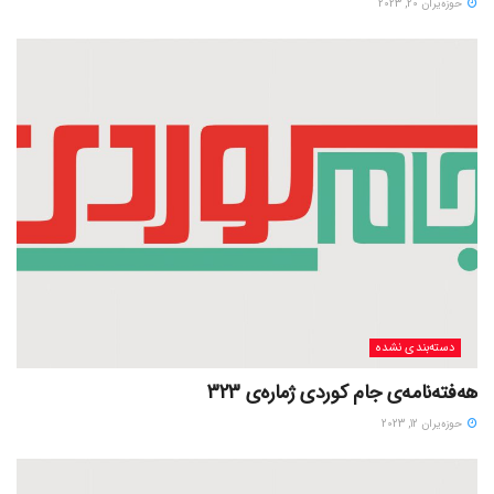
حوزه‌یران 20, 2023
دسته‌بندی نشده
هەفتەنامەی جام کوردی ژمارەی 323
حوزه‌یران 12, 2023