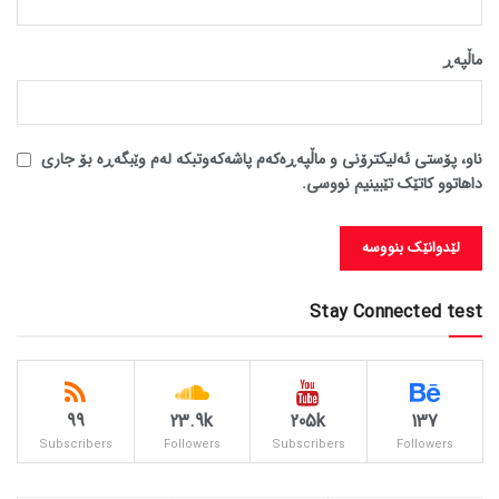
ماڵپه‌ڕ
ناو، پۆستی ئەلیکترۆنی و ماڵپەڕەکەم پاشەکەوتبکە لەم وێبگەڕە بۆ جاری
داهاتوو کاتێک تێبینیم نووسی.
Stay Connected test
99
23.9k
205k
137
Subscribers
Followers
Subscribers
Followers