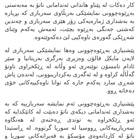
کار ده‌کات له‌ پێناو هاندانی ئه‌ندامانی ناتۆ به‌ مه‌به‌ستی
به‌ڕێوه‌چوونی نمایشێکی به‌ربڵاوی سه‌ربازی که‌ بڕیاره‌
به‌ به‌شداری ژماره‌یه‌کی زۆر هێزی سه‌ربازی و چه‌ندین
که‌شتی جه‌نگی به‌ڕێوه‌ بچێت، ئه‌مه‌ش یه‌که‌م وێنای
شه‌ڕێکی گه‌وره‌ی ناوه‌کیی لێ ده‌که‌وێته‌وه‌.
پێشنیاری به‌ڕێوه‌چوونی وه‌ها نمایشێکی سه‌ربازی له‌
لایه‌ن مایکل فالۆن وه‌زیری به‌رگری به‌ریتانیا و سێر
ئادام تامسۆن نوێنه‌ری ئه‌و وڵاته‌ له‌ ڕێکخراوی ناوتۆ
گه‌ڵاڵه‌ کراوه‌ و له‌ ئه‌گه‌ری به‌کرداریبوونی، له‌نده‌ن پاش
شه‌ڕی سارد یه‌که‌م جاره‌ که‌ توانا ناوه‌کییه‌کانی خۆی
ده‌خاته‌ ڕوو.
پێشنیاری به‌ڕێوه‌چوونی ئه‌م نمایشه‌ سه‌ربازییه‌ که‌ به‌
به‌شداری ئه‌ندامانی دیکه‌ی ناتۆ ده‌بێت له‌ کاتێکدایه‌ که‌
ئه‌و ڕێکخراوه‌ به‌ توندی ڕه‌خنه‌ی له‌ هه‌نگاوه‌
سه‌ربازییه‌کانی ڕووسیا له‌ سوریا گرتووه‌. له‌ ڕاستیدا
ناتۆ له‌ کاردانه‌وه‌ی مۆسکۆ به‌ قه‌یرانه‌کانی سوریا و