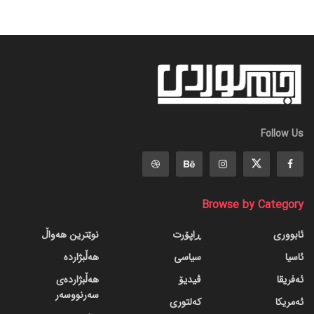
Follow Us
Browse by Category
ئابووری
ڕاپۆرت
نوێترین هەواڵ
ئاسیا
سیاسی
هەڵبژاردە
ئەفریقا
ڤیدیۆ
هەڵبژاردەی
سەرنووسەر
ئەمریکا
کەلتوری