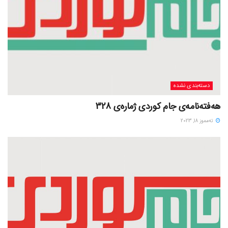
دسته‌بندی نشده
هەفتەنامەی جام کوردی ژمارەی 328
ته‌مموز 18, 2023