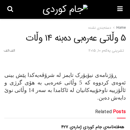
Home
دسته‌بندی نشده
5 وڵاتی عه‌ره‌بی ده‌بنه‌ 14 وڵات
تشرینی یه‌كه‌م 10, 2015
ڕۆژنامه‌ی نیۆیۆرک تایمز له‌ شرۆڤه‌یه‌کدا پێش بینی
ئه‌وه‌ی کردووه‌ که‌ 5 وڵاتی عه‌ره‌بی به‌ هۆی گرژی و
ئاڵۆزییه‌ ناوخۆییه‌کانیان له‌ ئاکامدا به‌ سه‌ر 14 وڵاتی نوێ
دابه‌ش ده‌بن.
Related
Posts
هەفتەنامەی جام کوردی ژمارەی 427