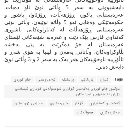
دابه‌شبوونی به‌ سه‌ر 5 وڵاتی نوێ ناو ده‌بات.
عه‌ره‌بستانی باکور، ڕۆژهه‌ڵات، ڕۆژئاوا، باشور و
حکومه‌تێکی وه‌هابی ئه‌و 5 وڵاته‌ نوێیه‌ن. وڵاتی نوێی
عه‌ره‌بستانی ڕۆژهه‌ڵات له‌ که‌ناراوه‌کانی باشوری
که‌نداوی فارس پێک دێت و عه‌ره‌به‌ شێعه‌کانی ئێستای
عه‌ره‌بستان له‌ خۆ ده‌گرێت. به‌ پێی نه‌خشه‌
بڵاوکراوه‌کان، وڵاتانی یه‌مه‌ن و لیبیا به‌ هۆی شه‌ڕ و
ئاڵۆزییه‌ ناوخۆییه‌کان هه‌ر یه‌ک به‌ سه‌ر 2 و 3 وڵاتی نوێ
دابه‌ش ده‌بن.
Tags:
ئێران
بازرگانی
پزیشک
ته‌ندروستی
جام کوردی
دوکتۆر جام کوردی یه‌که‌مین گۆڤاری نێوده‌وڵه‌تی کۆماری ئیسلامی
ئێران له‌ هه‌رێمی کوردستان
گه‌شت و گه‌شتیاری
گۆڤار
هاورده‌کاری
هه‌رێمی کوردستان
هه‌نارده‌کاری
هه‌واڵه‌کان