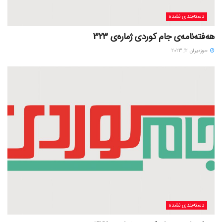
دسته‌بندی نشده
هەفتەنامەی جام کوردی ژمارەی 323
حوزه‌یران 12, 2023
دسته‌بندی نشده