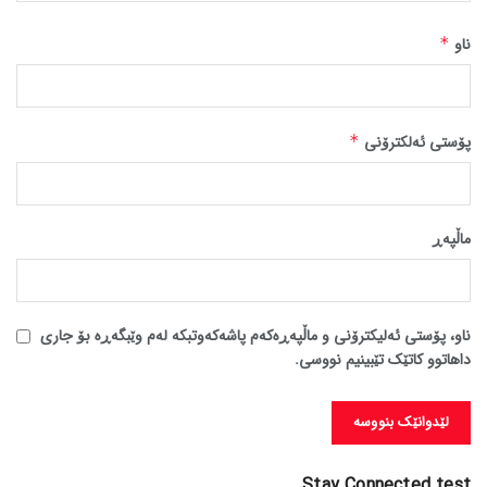
ناو
*
پۆستی ئەلکترۆنی
*
ماڵپه‌ڕ
ناو، پۆستی ئەلیکترۆنی و ماڵپەڕەکەم پاشەکەوتبکە لەم وێبگەڕە بۆ جاری
داهاتوو کاتێک تێبینیم نووسی.
Stay Connected test