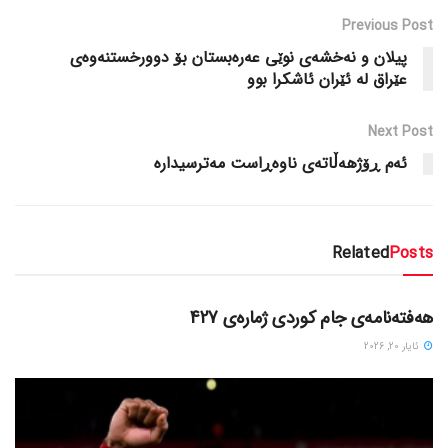
Previous Post
پیلان و نه‌خشه‌ی نوێی عه‌ره‌بستان بۆ دوورخستنه‌وه‌ی
عێراق له‌ ئێران ئاشکرا بوو
Next Post
ئه‌م ڕۆژهه‌ڵاته‌ی ناوه‌ڕاست‌ مه‌ترسیداره‌
Related
Posts
دسته‌بندی نشده
هەفتەنامەی جام کوردی ژمارەی 427
ئایار 20, 2026