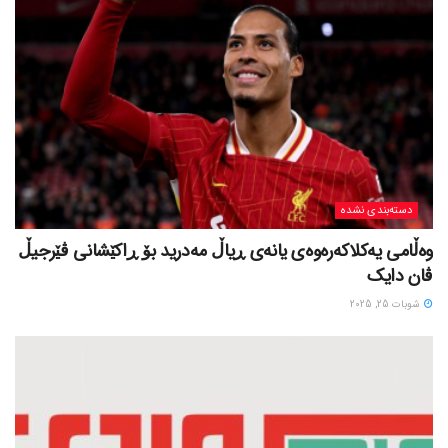
دسته‌بندی نشده
وەڵامی یەکلاکەرەوەی یانەی ڕیاڵ مەدرید بۆ ڕاکێشانی ڤێرجیڵ
ڤان دایک
شوبات 25, 2025