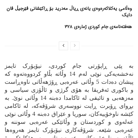
وەڵامی یەکلاکەرەوەی یانەی ڕیاڵ مەدرید بۆ ڕاکێشانی ڤێرجیڵ ڤان
دایک
هەفتەنامەی جام کوردی ژمارەی 328
به‌ پێی ڕاپۆرتی جام کوردی، نیۆیۆرک تایمز
نه‌خشه‌یه‌کی نوێی له‌م 14 وڵاته‌ بڵاو کردووه‌ته‌وه‌ که‌
پیشان ده‌دات 5 وڵاتی عه‌ره‌بی ڕۆژهه‌ڵاتی ناوه‌ڕاست
و باکوری ئه‌فریقا به‌ هۆی گرژی و ئاڵۆزی سیاسی و
مه‌زهه‌بی و تائیفی له‌ ئاکامدا ده‌بنه‌ 14 وڵاتی نوێ. به‌
بڕوای ڕۆبرت ڕایت نووسه‌ری شرۆڤه‌که‌، له‌ ئاکامی
کێشه‌ ناوخۆییه‌کان، سوریا و عێراق ده‌بنه‌ 4 وڵاتی نوێی
عه‌له‌وی و کوردستان و وڵاتێکی عه‌ره‌بی سوننه‌ و
عه‌ره‌بی شێعه‌. شرۆڤه‌کاری نیۆیۆرک تایمز هه‌روه‌ها
ئاڵۆزییه‌ ناوخۆییه‌کانی عه‌ره‌بستانی به‌ هۆکارێک بۆ