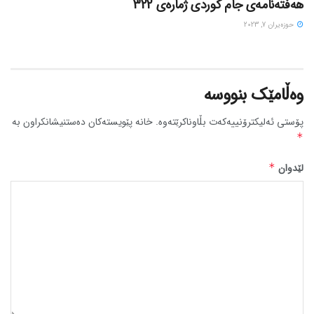
هەفتەنامەی جام کوردی ژمارەی 322
حوزه‌یران 7, 2023
وەڵامێک بنووسە
پۆستی ئەلیکترۆنییەکەت بڵاوناکرێتەوە.
خانە پێویستەکان دەستنیشانکراون بە
*
لێدوان
*