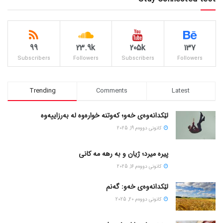
99
23.9k
205k
137
Subscribers
Followers
Subscribers
Followers
Trending
Comments
Latest
لێکدانەوەی خەو؛ کەوتنە خوارەوە لە بەرزاییەوە
كانونی دووه‌م 19, 2025
پیره میرد؛ ژیان و به رهه مه کانی
كانونی دووه‌م 16, 2025
لێکدانەوەی خەو: گەنم
كانونی دووه‌م 20, 2025