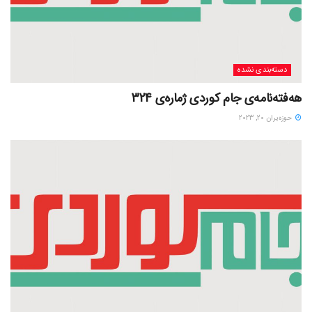
دسته‌بندی نشده
هەفتەنامەی جام کوردی ژمارەی 324
حوزه‌یران 20, 2023