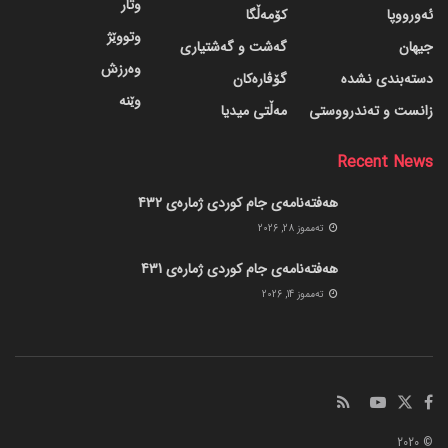
وتار
ئەورووپا
کۆمەڵگا
وتووێژ
جیهان
گه‌شت و گه‌شتیاری
وەرزش
دسته‌بندی نشده
گۆڤاره‌کان
وێنە
زانست و تەندرووستی
مەڵتی میدیا
Recent News
هەفتەنامەی جام کوردی ژمارەی 432
ته‌مموز 28, 2026
هەفتەنامەی جام کوردی ژمارەی 431
ته‌مموز 14, 2026
© 2020