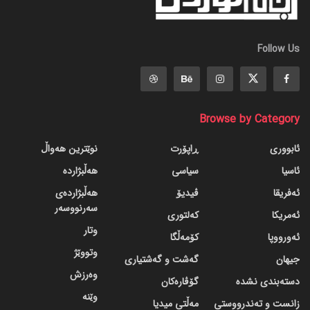
Follow Us
Browse by Category
ئابووری
ڕاپۆرت
نوێترین هەواڵ
ئاسیا
سیاسی
هەڵبژاردە
ئەفریقا
ڤیدیۆ
هەڵبژاردەی
سەرنووسەر
ئەمریکا
کەلتوری
وتار
ئەورووپا
کۆمەڵگا
وتووێژ
جیهان
گه‌شت و گه‌شتیاری
وەرزش
دسته‌بندی نشده
گۆڤاره‌کان
وێنە
زانست و تەندرووستی
مەڵتی میدیا