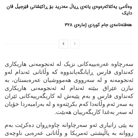
وەڵامی یەکلاکەرەوەی یانەی ڕیاڵ مەدرید بۆ ڕاکێشانی ڤێرجیڵ ڤان
دایک
هەفتەنامەی جام کوردی ژمارەی 328
سه‌رچاوه‌ عه‌ره‌بییه‌کانی نزیک له‌ ئه‌نجومه‌نی هاریکاری
که‌نداوی فارس ڕایانگه‌یاندووه‌ که‌ وڵاتانی ئه‌ندام له‌و
ئه‌نجومه‌نه‌ و له‌ سه‌رووی هه‌مووشیان عه‌ره‌بستان، به‌
نیازن عێراق ببێته‌ ئه‌ندام له‌ ئه‌نجومه‌نی هاریکاری
که‌نداوی فارس و به‌م پێیه‌ش له‌ کاریگه‌رییه‌کانی ئێران
به‌ سه‌ر ئه‌م وڵاته‌دا که‌م بکرێته‌وه‌ و له‌ به‌رامبه‌ردا خۆیان
له‌ سه‌ر به‌غدا کاریگه‌رییان هه‌بێت.
به‌ پێی زانیاری ئه‌و سه‌رچاوانه‌ چاوه‌ڕوان ده‌کرێت به‌م
زووانه‌ به‌ پاڵپشتی ئه‌مریکا و وڵاتانی عه‌ره‌بی ناوچه‌ی