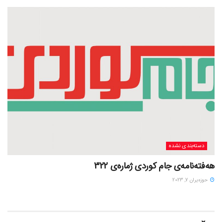
دسته‌بندی نشده
هەفتەنامەی جام کوردی ژمارەی 322
حوزه‌یران 7, 2023