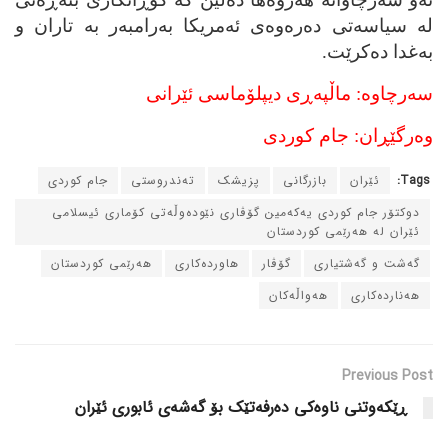
له‌ سیاسه‌تی ده‌ره‌وه‌ی ئه‌مریکا به‌رامبه‌ر به‌ تاران و
به‌غدا ده‌کرێت.
سه‌رچاوه‌: ماڵپه‌ڕی دیپلۆماسی ئێرانی
وه‌رگێڕان: جام کوردی
Tags:
ئێران
بازرگانی
پزیشک
ته‌ندروستی
جام کوردی
دوکتۆر جام کوردی یه‌که‌مین گۆڤاری نێوده‌وڵه‌تی کۆماری ئیسلامی
ئێران له‌ هه‌رێمی کوردستان
گه‌شت و گه‌شتیاری
گۆڤار
هاورده‌کاری
هه‌رێمی کوردستان
هه‌نارده‌کاری
هه‌واڵه‌کان
Previous Post
ڕێکه‌وتنی ناوه‌کی ده‌رفه‌تێک بۆ گه‌شه‌ی ئابوری ئێران