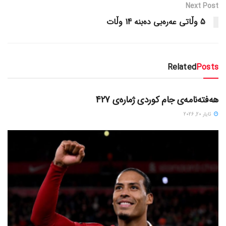
Next Post
5 وڵاتی عه‌ره‌بی ده‌بنه‌ 14 وڵات
Related
Posts
دسته‌بندی نشده
هەفتەنامەی جام کوردی ژمارەی 427
ئایار 20, 2026