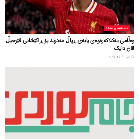
دسته‌بندی نشده
وەڵامی یەکلاکەرەوەی یانەی ڕیاڵ مەدرید بۆ ڕاکێشانی ڤێرجیڵ
ڤان دایک
شوبات 25, 2025