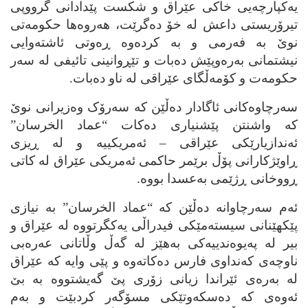
یه‌کپارچه‌یی خاکی عێراق و شکست پێدادانی گرووپی
تیرۆریستی داعش له‌ خۆ ده‌گرێت، هه‌روه‌ها حکومه‌تی
نوێ به‌ فه‌رمی و به‌ کرده‌وه‌ ڕه‌وتی ئاشته‌وایی
نیشتمانی به‌ره‌وپێش ده‌بات و تێڕوانینی تائیفی له‌ سه‌ر
حکومه‌ت و کۆمه‌ڵگای عێراقی له‌ ناو ده‌بات.
سه‌رچاوه‌کانی ئاگادار ده‌ڵێن که‌ سه‌رۆک وه‌زیرانی نوێ
که‌ واشنتن پێشنیاری ده‌کات “عماد الخرسان”
ئه‌ندازیارێکی عێراقی – ئه‌مریکییه‌ و له‌ ڕیزی
ڕاوێژکارانی پۆڵ برێمر حاکمی ئه‌مریکی عێراق له‌ کاتی
ڕووخانی ڕژێمی به‌عسدا بووه‌.
ئه‌م سه‌رچاوانه‌ ده‌ڵێن که‌ “عماد الخرسان” به‌ نیازی
پێکهێنانی سیسته‌مێکی فیدراڵی یه‌کگرتووه‌ له‌ عێراق و
بیر له‌ په‌یوه‌ندییه‌کی به‌هێز له‌ گه‌ڵ وڵاتانی عه‌ره‌بی
ناوچه‌ی که‌نداوی فارس ده‌کاته‌وه‌ و پێی وایه‌ که‌ عێراق
له‌ به‌ره‌ی ئێراندا زیانی زۆری پێ گه‌یشتووه‌ به‌ بێ
ئه‌وه‌ی که‌ ده‌سکه‌وتێکی مسۆگه‌ر کردبێت و به‌م