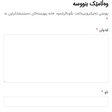
وەڵامێک بنووسە
پۆستی ئەلیکترۆنییەکەت بڵاوناکرێتەوە.
خانە پێویستەکان دەستنیشانکراون بە
*
لێدوان
*
ناو
*