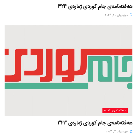
هەفتەنامەی جام کوردی ژمارەی 324
حوزه‌یران 20, 2023
دسته‌بندی نشده
هەفتەنامەی جام کوردی ژمارەی 323
حوزه‌یران 12, 2023