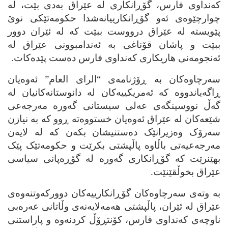
که‌نداوی فارس، گۆڕانکاری له‌ عێراق به‌دی بێت، له‌
چوارچێوه‌ی ئه‌و گۆڕانکارییانه‌شدا حکومه‌تێکی نوێ
پێویسته‌ له‌ عێراق درووست ببێت که‌ له‌ ئێران دوور
ببێت و پاشان قۆناغی به‌ ئه‌ندامبوونی عێراق له‌
ئه‌نجومه‌نی هاریکاری که‌نداوی فارس ده‌ست پێده‌کات.
سه‌رچاوه‌کان به‌ ڕۆژنامه‌ی “الرای العام” ئه‌وه‌یان
ڕاگه‌یاندووه‌ که‌ ئه‌مریکییه‌کان له‌ دانوستانه‌کانیان له‌
گه‌ڵ نووسینگه‌ی عه‌لی سیستانی گه‌وره‌ مه‌رجه‌عی
شێعه‌کان له‌ عێراق ئه‌وه‌یان خستووه‌ته‌ ڕوو که‌ به‌ نیازن
سه‌رۆک وه‌زیرانێک ده‌ستنیشان بکه‌ن که‌ له‌ لایه‌ن
مه‌رجه‌عیه‌تی باڵاوه‌ پاڵپشتی بکرێت و حکومه‌تێک پێک
بهێنرێت که‌ گۆڕانکاری گه‌وره‌ له‌ گۆڕه‌پانی سیاسی
عێراق بخوڵقێنێت.
به‌ وته‌ی سه‌رچاوه‌کان گۆڕانکارییه‌کان دوورکه‌وتنه‌وه‌ی
عێراق له‌ ئێران، پاڵپشتی هه‌مه‌لایه‌نه‌ی وڵاتانی عه‌ره‌بی
ناوچه‌ی که‌نداوی فارس، کۆنتڕۆڵ کردنه‌وه‌ و پاراستنی