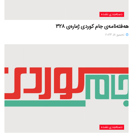
دسته‌بندی نشده
هەفتەنامەی جام کوردی ژمارەی 328
ته‌مموز 18, 2023
دسته‌بندی نشده