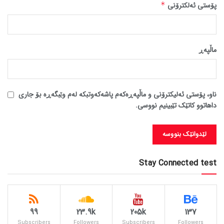
پۆستی ئەلکترۆنی
*
ماڵپه‌ڕ
ناو، پۆستی ئەلیکترۆنی و ماڵپەڕەکەم پاشەکەوتبکە لەم وێبگەڕە بۆ جاری
داهاتوو کاتێک تێبینیم نووسی.
Stay Connected test
99
23.9k
205k
137
Subscribers
Followers
Subscribers
Followers