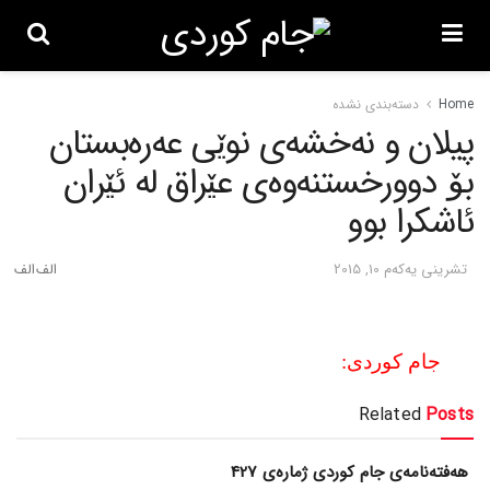
Home
دسته‌بندی نشده
پیلان و نه‌خشه‌ی نوێی عه‌ره‌بستان
بۆ دوورخستنه‌وه‌ی عێراق له‌ ئێران
ئاشکرا بوو
تشرینی یه‌كه‌م 10, 2015
جام کوردی:
Related
Posts
هەفتەنامەی جام کوردی ژمارەی 427