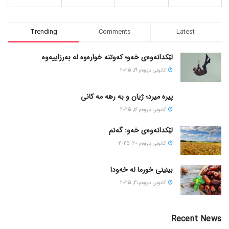
Trending
Comments
Latest
لێکدانەوەی خەو؛ کەوتنە خوارەوە لە بەرزاییەوە
كانونی دووه‌م 19, 2025
پیره میرد؛ ژیان و به رهه مه کانی
كانونی دووه‌م 16, 2025
لێکدانەوەی خەو: گەنم
كانونی دووه‌م 20, 2025
بینینی خورما لە خەودا
كانونی دووه‌م 21, 2025
Recent News