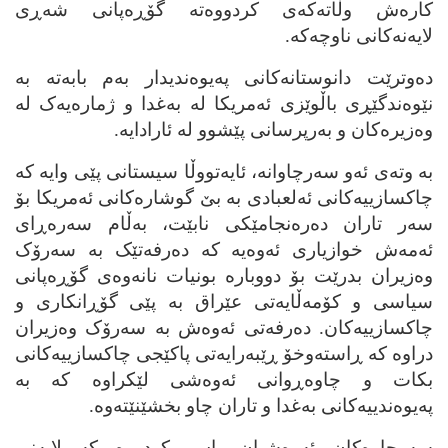
کاره‌ش وڵاته‌که‌ی کردووه‌ته‌ گۆڕه‌پانی شه‌ڕی
لایه‌نه‌کانی ناوچه‌که‌.
ده‌وترێت دانوستانه‌کانی په‌یوه‌ندیدار به‌م بابه‌ته‌ به‌
نێوه‌ندگێڕی باڵوێزی ئه‌مریکا له‌ به‌غدا و ژماره‌یه‌ک له‌
وه‌زیره‌کان و به‌رپرسانی پێشوو له‌ ئارادایه‌.
به‌ وته‌ی ئه‌و سه‌رچاوانه‌، ئایه‌تووڵا سیستانی پێی وایه‌ که‌
چاکسازییه‌کانی ئه‌لعبادی به‌ بێ گوشاره‌کانی ئه‌مریکا بۆ
سه‌ر تاران ده‌ره‌نجامێکی نابێت، به‌ڵام سه‌ره‌ڕای
ئه‌مه‌ش خوازیاری ئه‌وه‌یه‌ که‌ ده‌رفه‌تێک به‌ سه‌رۆک
وه‌زیران بدرێت بۆ دووباره‌ بونیات نانه‌وه‌ی گۆڕه‌پانی
سیاسی و کۆمه‌ڵایه‌تی عێراق به‌ پێی گۆڕانکاری و
چاکسازییه‌کان. ده‌رفه‌تی ئه‌وه‌ش به‌ سه‌رۆک وه‌زیران
دراوه‌ که‌ ڕاسته‌وخۆ ڕێبه‌رایه‌تی پاکێجی چاکسازییه‌کانی
بکات و چاوه‌ڕوانی ئه‌وه‌شی لێکراوه‌ که‌ به‌
په‌یوه‌ندییه‌کانی به‌غدا و تاران چاو بخشێنێته‌وه‌.
سه‌رچاوه‌کان ئه‌وه‌شیان باس کردووه‌‌ که‌ لایه‌نی