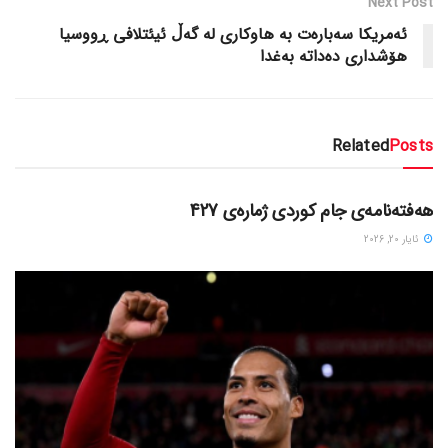
Next Post
ئه‌مریکا سه‌باره‌ت به‌ هاوکاری له‌ گه‌ڵ ئیئتلافی ڕووسیا
هۆشداری ده‌داته‌ به‌غدا
Related
Posts
دسته‌بندی نشده
هەفتەنامەی جام کوردی ژمارەی 427
ئایار 20, 2026