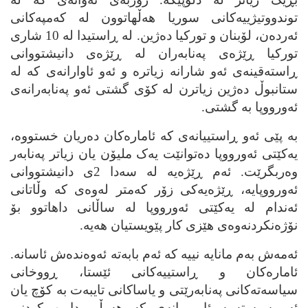
توندووتیژییه‌کانی سوریا هه‌ڵهاتوون له‌ که‌مپه‌کانی
ئه‌رده‌ن، لۆبنان و تورکیا ده‌ژین. له‌ ڕاستیدا له‌ 10 شاری
تورکیا ڕێژه‌ی په‌نابه‌ران له‌ ڕێژه‌ی دانیشتووانی
ڕاسته‌قینه‌ی ئه‌و شارانه‌ زیاتره‌ و ئه‌و ئاوارانه‌ی که‌ له‌
ستانبوڵ ده‌ژین زیاترن له‌ کۆی گشتی ئه‌و په‌نابه‌رانه‌ی
ئه‌ورووپا به‌ گشتی.
به‌ پێی ئه‌و ڕاستییانه‌ی که‌ ئاماره‌کان ده‌ریان خستووه‌،
یه‌کێتی ئه‌ورووپا ده‌توانێت یه‌ک ملیۆن یان زیاتر په‌نابه‌ر
وه‌ربگرێت. ئه‌م ڕێژه‌یه‌ له‌ سه‌دا 2ی دانیشتووانی
ئه‌ورووپایه‌، ڕێژه‌یه‌کی زۆر که‌متر له‌وه‌ی که‌ وڵاتانی
ئه‌ندام له‌ یه‌کێتی ئه‌ورووپا له‌ ساڵانی داهاتوو بۆ
نۆژه‌نکردنه‌وه‌ی هێزی کار پێویستیان هه‌یه‌.
ئه‌مه‌ش به‌م مانایه‌ نییه‌ که‌ ئه‌م بابه‌ته‌ ئه‌وه‌نده‌ش ئاسانه‌.
ئاماره‌کان و ڕاستییه‌کانی ئێستا، ڕووخانی
سیاسه‌ته‌کانی په‌نابه‌رێتی و یاساکانی تایبه‌ت به‌ کۆچ یان
ئه‌و سیسته‌مه‌ ئابورییانه‌ی که‌ هه‌وڵی دابین کردنی