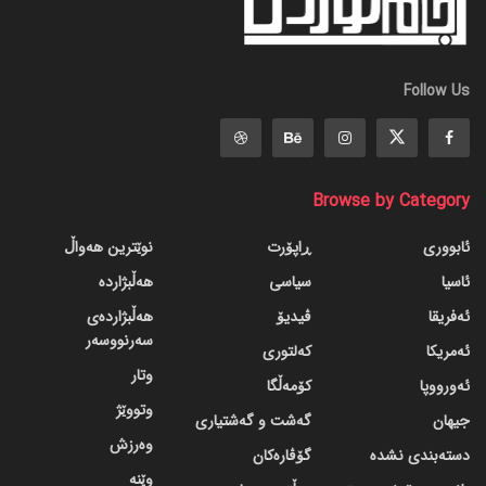
Follow Us
Browse by Category
ئابووری
ڕاپۆرت
نوێترین هەواڵ
ئاسیا
سیاسی
هەڵبژاردە
ئەفریقا
ڤیدیۆ
هەڵبژاردەی
سەرنووسەر
ئەمریکا
کەلتوری
وتار
ئەورووپا
کۆمەڵگا
وتووێژ
جیهان
گه‌شت و گه‌شتیاری
وەرزش
دسته‌بندی نشده
گۆڤاره‌کان
وێنە