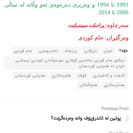
1991 تا 1994 و وه‌زیری ده‌ره‌وه‌ی ئه‌و وڵاته‌ له‌ ساڵی
2006 تا 2014
سه‌رچاوه‌:
پراجکت سیندیکیت
وه‌رگێڕان: جام کوردی
Tags:
ئێران
بازرگانی
پزیشک
ته‌ندروستی
جام کوردی
دوکتۆر جام کوردی یه‌که‌مین گۆڤاری نێوده‌وڵه‌تی کۆماری ئیسلامی
ئێران له‌ هه‌رێمی کوردستان
گه‌شت و گه‌شتیاری
گۆڤار
هاورده‌کاری
هه‌رێمی کوردستان
هه‌نارده‌کاری
هه‌واڵه‌کان
Previous Post
پوتین له‌ ئاندرۆپۆف وانه‌ وه‌رده‌گرێت؟