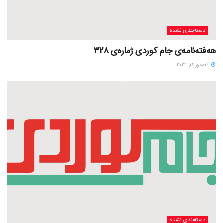
دسته‌بندی نشده
هەفتەنامەی جام کوردی ژمارەی 328
ته‌مموز 18, 2023
دسته‌بندی نشده