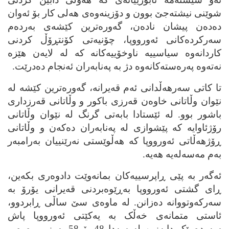
شوێنی نیشته‌جێ بوون و دۆزینه‌وه‌ی هه‌لی کار بۆ ئه‌وان
ده‌ده‌ن پیشان ناده‌ن، گه‌وره‌ترین کێشه‌ی به‌رده‌م
سه‌رکرده‌کانی ئه‌ورووپا، چۆنیه‌تی کۆنتڕۆڵ کردنی
کاردانه‌وه‌ سیاسییه‌ ناوخۆییه‌کانه‌ که‌ له‌ لایه‌ن هێزه‌
نه‌ته‌وه‌ په‌ره‌سته‌کانه‌وه‌ دژ به‌ په‌نابه‌ران ئه‌نجام ده‌درێت.
تا کاتی سه‌رهه‌ڵدانی ئه‌م قه‌یرانه‌، گه‌وره‌ترین کێشه‌ له‌
نێوان وڵاتانی خاوه‌ن قه‌رزی باکور و وڵاتانی قه‌رزداری
باشور بوو. له‌ ئێستادا بابه‌تی گرنگ له‌ نێوان وڵاتانی
رۆژئاوایه‌ که‌ پێشوازی له‌ په‌نابه‌ران ده‌که‌ن و وڵاتانی
ڕۆژهه‌ڵاتی ئه‌ورووپا که‌ هه‌ڵوێستی نه‌رێنییان به‌رامبه‌ر
به‌م مه‌سه‌له‌یه‌ هه‌یه‌.
ئه‌گه‌ر به‌ پێی ڕاپرسییه‌کان بمانه‌وێت دادوه‌ری بکه‌ین،
ڕای گشتی ئه‌ورووپا به‌ڕێوه‌بردنی قه‌یرانی یۆرۆ به‌
سه‌رکه‌وتووانه‌ ده‌زانن. له‌ ماوه‌ی سێ ساڵی ڕابردوو،
ئاستی متمانه‌ی خه‌ڵک به‌ یه‌کێتی ئه‌ورووپا پاش
سه‌رده‌مێک دابه‌زین له‌ سه‌دا 48 بۆ 58 به‌رز بووه‌وه‌ و