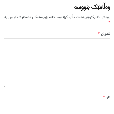
وەڵامێک بنووسە
پۆستی ئەلیکترۆنییەکەت بڵاوناکرێتەوە.
خانە پێویستەکان دەستنیشانکراون بە
*
لێدوان
*
ناو
*