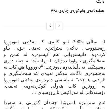
دایک
هەفتەنامەی جام کوردی ژمارەی 328
له‌ ساڵی 2003 ئه‌و کاته‌ی که‌ یه‌کێتی ئه‌ورووپا
ڕه‌شنووسی یه‌که‌م ستراتیژی ئه‌منی خۆیی بڵاو
کرده‌وه‌، دانیشتووانی ئه‌م کیشوه‌ره‌ له‌ ئه‌من و
سه‌قامگیری ته‌واودا ده‌ژیان. له‌ ڕاستیدا له‌ چه‌ند دێڕی
ده‌سپێکیدا به‌ دڵنیاییه‌وه‌ ده‌وترێت: “ئه‌ورووپا هیچ کات به‌
به‌خته‌وه‌ری ناگات، مه‌گه‌ر ئه‌وه‌ی که‌ سه‌قامگیری و
ئازادیی هه‌بێت”. سیاسه‌تی ده‌ره‌وه‌ی یه‌کێتی ئه‌ورووپا
به‌ زووترین کات هه‌وڵی کۆکردنه‌وه‌ی ئه‌ڵقه‌ی
دۆسته‌کانی له‌ مه‌راکیش تا ڕووسیای دا.
ئه‌م ستراتیژه‌ له‌مڕۆدا چه‌ندان گۆڕینی به‌ سه‌ردا
نه‌هاتووه‌، به‌ڵام سه‌رکرده‌کانی ئه‌ورووپا له‌ به‌ڵگه‌ی