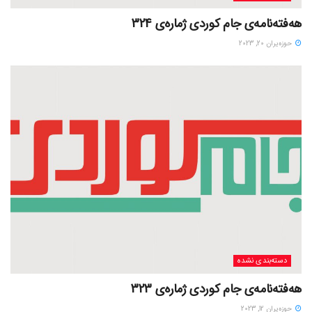
هەفتەنامەی جام کوردی ژمارەی 324
حوزه‌یران 20, 2023
دسته‌بندی نشده
هەفتەنامەی جام کوردی ژمارەی 323
حوزه‌یران 12, 2023