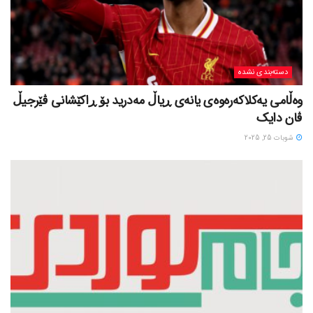
دسته‌بندی نشده
وەڵامی یەکلاکەرەوەی یانەی ڕیاڵ مەدرید بۆ ڕاکێشانی ڤێرجیڵ
ڤان دایک
شوبات 25, 2025