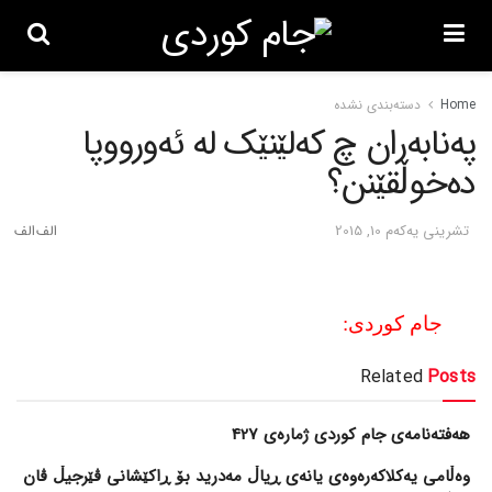
Home
دسته‌بندی نشده
په‌نابه‌ران چ که‌لێنێک له‌ ئه‌ورووپا
ده‌خوڵقێنن؟
تشرینی یه‌كه‌م 10, 2015
جام کوردی:
Related
Posts
هەفتەنامەی جام کوردی ژمارەی 427
وەڵامی یەکلاکەرەوەی یانەی ڕیاڵ مەدرید بۆ ڕاکێشانی ڤێرجیڵ ڤان