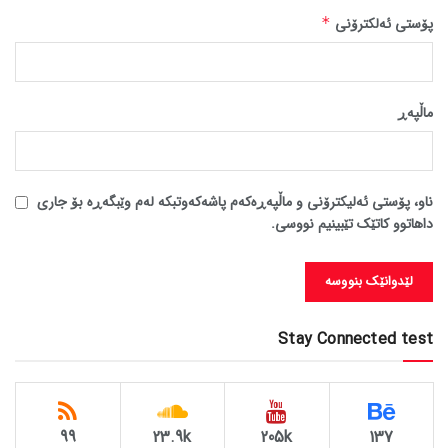
پۆستی ئەلکترۆنی
*
ماڵپه‌ڕ
ناو، پۆستی ئەلیکترۆنی و ماڵپەڕەکەم پاشەکەوتبکە لەم وێبگەڕە بۆ جاری
داهاتوو کاتێک تێبینیم نووسی.
Stay Connected test
99
23.9k
205k
137