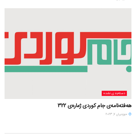
دسته‌بندی نشده
هەفتەنامەی جام کوردی ژمارەی 322
حوزه‌یران 7, 2023