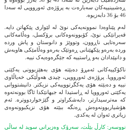
ڕه‌شبینییه‌کان سه‌باره‌ت به‌ پرۆژه‌ی ئه‌ورووپی له‌ سه‌دا
46 بۆ 36 دابه‌زیوه‌.
له‌م پێناوه‌دا نموونه‌یه‌کی نوێ له‌ لێواری پێکهاتن دایه‌.
قه‌یرانێکی نوێ، کۆبوونه‌وه‌کانی برۆکسل، وه‌ڵامه‌کانی
سه‌ره‌تایی ناڕوون، وتووێژ و دانوستان و پاش ورده‌
ورده‌ به‌ره‌و پێکهێنانی ڕه‌وتێک به‌ره‌و وه‌ڵامێکی هاوبه‌ش
و دانپێدادان به‌و ڕاستییه‌ که‌ جێگره‌وه‌یه‌ک نییه‌.
ناکۆکییه‌کانی ئه‌مڕۆ ده‌بێته‌ هۆی به‌هێزبوونی یه‌کێتی
ئه‌ورووپا. پرۆژه‌ی ئه‌ورووپی، چیدی هه‌وڵێکی خه‌یاڵاوی
نییه‌ و ده‌بێته‌ هۆی یه‌کگرتووییه‌کی نزیکتر. دانیشتووانی
یه‌کێتی ئه‌ورووپا له‌ ڕاستیدا له‌ جیهانێکدا ئاگا بوونه‌ته‌وه‌
که‌ مه‌ترسیدارتر، دابه‌شکراوتر و گێژخواردووتره‌. ئه‌م
هۆشیاربوونه‌وه‌ش ڕه‌نگه‌ ببێته‌ هۆی نزیکبوونه‌وه‌ی
زیاتری ئه‌وان له‌ یه‌کدی.
نووسه‌ر: کارڵ بێڵت، سه‌رۆک وه‌زیرانی سوید له‌ ساڵی