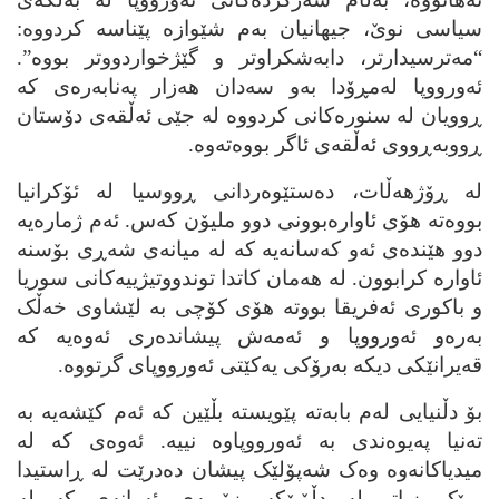
سیاسی نوێ، جیهانیان به‌م شێوازه‌ پێناسه‌ کردووه‌:
“مه‌ترسیدارتر، دابه‌شکراوتر و گێژخواردووتر بووه‌”.
ئه‌ورووپا له‌مڕۆدا به‌و سه‌دان هه‌زار په‌نابه‌ره‌ی که‌
ڕوویان له‌ سنوره‌کانی کردووه‌ له‌ جێی ئه‌ڵقه‌ی دۆستان
ڕووبه‌ڕووی ئه‌ڵقه‌ی ئاگر بووه‌ته‌وه‌.
له‌ ڕۆژهه‌ڵات، ده‌ستێوه‌ردانی ڕووسیا له‌ ئۆکرانیا
بووه‌ته‌ هۆی ئاواره‌بوونی دوو ملیۆن که‌س. ئه‌م ژماره‌یه‌
دوو هێنده‌ی ئه‌و که‌سانه‌یه‌ که‌ له‌ میانه‌ی شه‌ڕی بۆسنه‌
ئاواره‌ کرابوون. له‌ هه‌مان کاتدا توندووتیژییه‌کانی سوریا
و باکوری ئه‌فریقا بووته‌ هۆی کۆچی به‌ لێشاوی خه‌ڵک
به‌ره‌و ئه‌ورووپا و ئه‌مه‌ش پیشانده‌ری ئه‌وه‌یه‌ که‌
قه‌یرانێکی دیکه‌ به‌رۆکی یه‌کێتی ئه‌ورووپای گرتووه‌.
بۆ دڵنیایی له‌م بابه‌ته‌ پێویسته‌ بڵێین که‌ ئه‌م کێشه‌یه‌ به‌
ته‌نیا په‌یوه‌ندی به‌ ئه‌ورووپاوه‌ نییه‌. ئه‌وه‌ی که‌ له‌
میدیاکانه‌وه‌ وه‌ک شه‌پۆلێک پیشان ده‌درێت له‌ ڕاستیدا
بڕێک زیاتر له‌ دڵۆپێکه‌. زۆربه‌ی ئه‌وانه‌ی که‌ له‌