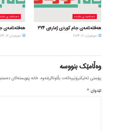
دسته‌بندی نشده
دسته‌بندی نشد
هەفتەنامەی جام کوردی ژمارەی 324
هەفتەنامەی جام
حوزه‌یران 20, 2023
حوزه‌یران 12, 2023
وەڵامێک بنووسە
پۆستی ئەلیکترۆنییەکەت بڵاوناکرێتەوە.
خانە پێویستەکان دەستنی
لێدوان
*