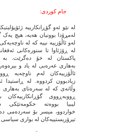
جام کوردی:
له‌ نێو ئه‌و گۆڕانکارییه‌ ژئۆپۆلیتیکا
له‌مڕۆدا بوونیان هه‌یه‌، هیچ یه‌ک گ
له‌و ئاڵۆزییه‌ نییه‌ که‌ له‌ ناوچه‌یه‌کی
له‌ ڕۆژئاوا تا سنوره‌کانی ئه‌فغا
پاکستان له‌ خۆ ده‌گرێت. به‌ ن
به‌هاری عه‌ره‌بی له‌ یاد و بیره‌وه‌ر
ئاڵۆزییه‌کان له‌م ناوچه‌یه‌ ڕوو
زیادبوون کردووه‌. له‌ ڕاستیدا ئ
وڵاته‌ی که‌ له‌ سه‌ره‌تای به‌هاری ع
ڕووبه‌ڕووی گۆڕانکارییه‌کان بوون
لیبیا بووه‌ته‌ حکومه‌تێکی
خواردوو، میسر بۆ سه‌رده‌می ده‌سه‌
تیرۆریستییه‌کان له‌ بواری سیاسی و 