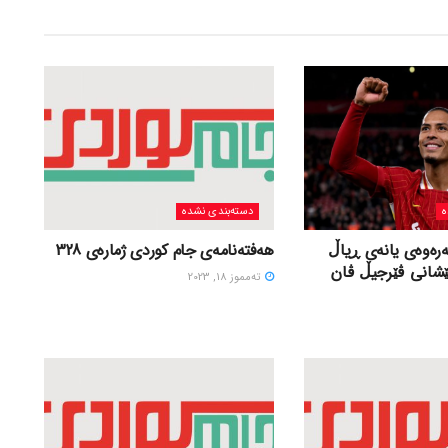
ه
دسته‌بندی نشده
ەرەوەی یانەی ڕیاڵ
هەفتەنامەی جام کوردی ژمارەی 328
ێشانی ڤێرجیڵ ڤان
ته‌مموز 18, 2023