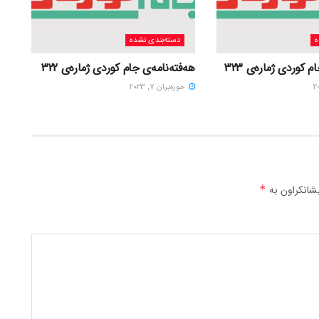
ه
دسته‌بندی نشده
 کوردی ژمارەی 323
هەفتەنامەی جام کوردی ژمارەی 322
حوزه‌یران 7, 2023
شانکراون بە
*