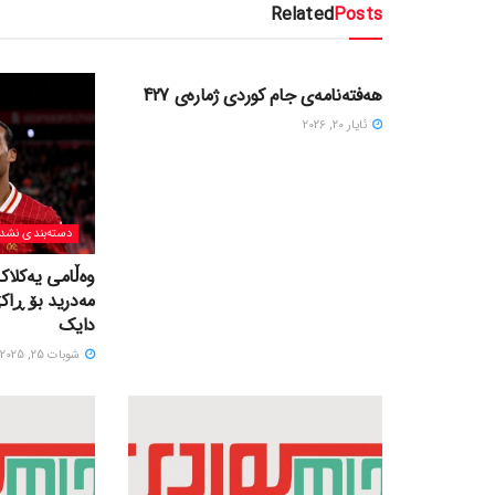
Related
Posts
دسته‌بندی نشده
هەفتەنامەی جام کوردی ژمارەی 427
ئایار 20, 2026
دسته‌بندی نشد
وەڵامی یەکلاک
مەدرید بۆ ڕاک
دایک
شوبات 25, 2025