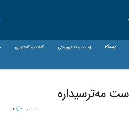
کۆمەڵگا
زانست و تەندرووستی
گه‌شت و گه‌شتیاری
ج
است‌ مه‌ترسیداره‌
0