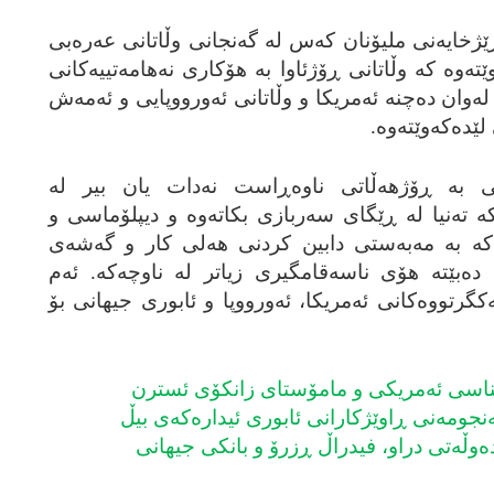
ێژخایه‌نی ملیۆنان که‌س له‌ گه‌نجانی وڵاتانی عه‌ره‌بی
‌وه‌ که‌ وڵاتانی ڕۆژئاوا به‌ هۆکاری نه‌هامه‌تییه‌کانی
‌وان ده‌چنه‌ ئه‌مریکا و وڵاتانی ئه‌ورووپایی و ئه‌مه‌ش
ده‌که‌وێته‌وه‌.
گی به‌ ڕۆژهه‌ڵاتی ناوه‌ڕاست نه‌دات یان بیر له‌
‌ ته‌نیا له‌ ڕێگای سه‌ربازی بکاته‌وه‌ و دیپلۆماسی و
‌که‌ به‌ مه‌به‌ستی دابین کردنی هه‌لی کار و گه‌شه‌ی
ا ده‌بێته‌ هۆی ناسه‌قامگیری زیاتر له‌ ناوچه‌که‌. ئه‌م
یه‌کگرتووه‌کانی ئه‌مریکا، ئه‌ورووپا و ئابوری جیهانی بۆ
ناسی ئه‌مریکی و مامۆستای زانکۆی ئسترن
‌نجومه‌نی ڕاوێژکارانی ئابوری ئیداره‌که‌ی بیڵ
ده‌وڵه‌تی دراو، فیدراڵ ڕزرۆ و بانکی جیهانی