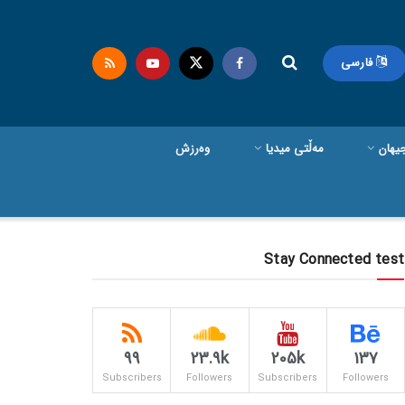
فارسی
یهان
مەڵتی میدیا
وەرزش
Stay Connected test
99
23.9k
205k
137
Subscribers
Followers
Subscribers
Followers