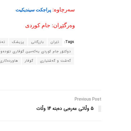
سه‌رچاوه‌:
پراجکت سیندیکیت
وه‌رگێڕان: جام کوردی
Tags:
ئێران
بازرگانی
پزیشک
ته‌
دوکتۆر جام کوردی یه‌که‌مین گۆڤاری نێوده‌و
گه‌شت و گه‌شتیاری
گۆڤار
هاورده‌کاری
Previous Post
5 وڵاتی عه‌ره‌بی ده‌بنه‌ 14 وڵات