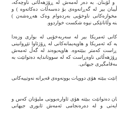
و لۆبنان. به‌ ده‌ر له‌مه‌ش له‌ ڕۆژهه‌ڵاتی ناوچه‌که‌،
بان بیر له‌ گه‌ڕانه‌وه‌ی بۆ ده‌سه‌ڵات ده‌کاته‌وه‌ ) و
مخوازه‌کانی ناوخۆیی به‌رده‌وام وه‌ک هه‌ڕه‌شه‌ن )
 ببنه‌ وڵاتانێکی نیوه‌ شکست خواردوو.
وه‌کانی ئه‌مریکا بیر له‌ سه‌ربه‌خۆیی له‌ بواری وزه‌دا
ایه‌ که‌ ئه‌مریکا و هاوپه‌یمانه‌کانی له‌ ڕۆژئاوا تێڕوانینی
است که‌متر ببێته‌وه‌. هاوپه‌یوه‌ند له‌ گه‌ڵ ئه‌مه‌ش
ڕۆژهه‌ڵاتی ناوه‌ڕاست که‌ له‌ سووتاندایه‌ ده‌توانێت به‌
سه‌قامگیری جیهانی.
وانێت ببێته‌ هۆی دووپات بوونه‌وه‌ی قه‌یرانه‌ نه‌وتییه‌کانی
کان ده‌توانێت ببێته‌ هۆی ئاواره‌بوونی ملیۆنان که‌س و
یه‌تی و له‌ ده‌ره‌نجامی ئه‌مه‌ش ئابوری جیهانی