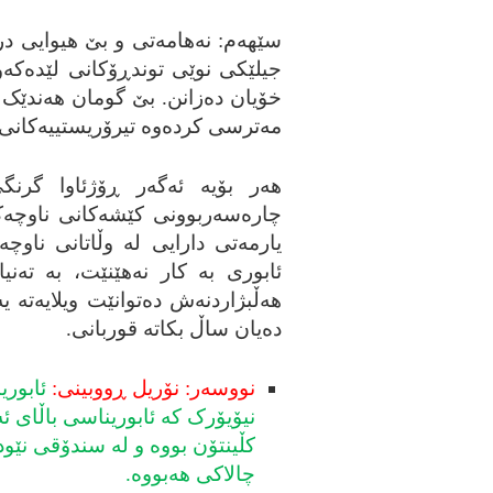
سێهه‌م: نه‌هامه‌تی و بێ هیوایی در
جیلێکی نوێی توندڕۆکانی لێده‌که‌وێته
خۆیان ده‌زانن. بێ گومان هه‌ندێک له
مه‌ترسی کرده‌وه‌ تیرۆریستییه‌کانی لێ
هه‌ر بۆیه‌ ئه‌گه‌ر ڕۆژئاوا گرن
چاره‌سه‌ربوونی کێشه‌کانی ناوچه‌که
یارمه‌تی دارایی له‌ وڵاتانی ناوچه
ئابوری به‌ کار نه‌هێنێت، به‌ ته‌نی
هه‌ڵبژاردنه‌ش ده‌توانێت ویلایه‌ته‌ 
ده‌یان ساڵ بکاته‌ قوربانی.
نووسه‌ر: نۆریل ڕووبینی:
ئابوری
نیۆیۆرک که‌ ئابوریناسی باڵای ئه
کڵینتۆن بووه‌ و له‌ سندۆقی نێو
چالاکی هه‌بووه‌.