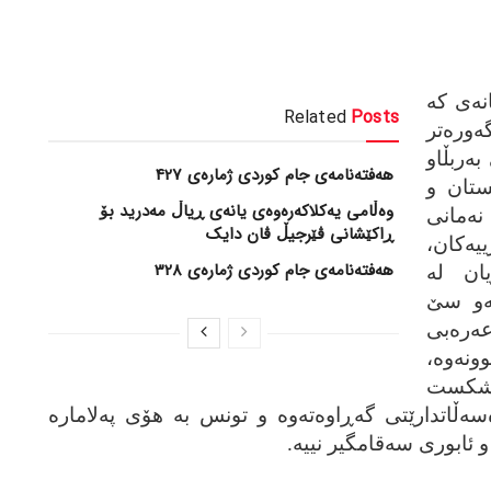
نه‌ی که‌
Related
Posts
ه‌وره‌تر
 به‌ربڵاو
هەفتەنامەی جام کوردی ژمارەی 427
نستان و
وەڵامی یەکلاکەرەوەی یانەی ڕیاڵ مەدرید بۆ
ه‌مانی
ڕاکێشانی ڤێرجیڵ ڤان دایک
ییه‌کان،
هەفتەنامەی جام کوردی ژمارەی 328
یان له‌
ه‌و سێ
ه‌ره‌بی
ه‌وه‌،
 شکست
ڵاتدارێتی گه‌ڕاوه‌ته‌وه‌ و تونس به‌ هۆی په‌لاماره‌
ئابوری سه‌قامگیر نییه‌.