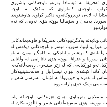
ی ئه‌فریقا له‌ ئێستادا به‌ره‌و ناوچه‌کانی باشوری
کراوه‌. ناوچه‌ی که‌ناراوی که‌ یه‌کێک له‌ ناوچه‌
ستادا له‌ لایه‌ن توندڕۆکانه‌وه‌ داگیر کراوه‌. هاوشێوه‌ی
وریا، یه‌مه‌ن و سۆمالیا بووته‌ هۆی ئه‌وه‌ی که‌ ئه‌م
واردوو.
انی ویلایه‌ته‌ یه‌کگرتووه‌کانی ئه‌مریکا و هاوپه‌یمانه‌کانی
عێراق، لیبیا، سوریا، میسر و ناوچه‌کانی دیکه‌ش له‌
‌و وڵاتانه‌ی که‌ پێشتر وڵاتانێکی سه‌قامگیر بوون له‌ ناو
کانی سوریا و عێراق بووته‌ هۆی نائارامی له‌ وڵاتانی
ا. ئه‌و تورکیایه‌ی که‌ له‌ ژێر سێبه‌ری ده‌سه‌ڵاته‌که‌ی
مان کاتدا کێشه‌ی نێوان ئیسرائیل و فه‌ڵه‌ستینییه‌کان
‌ماس له‌ غه‌زه‌ و حیزبووڵا له‌ لۆبنان مه‌ترسی شه‌ڕ و
ڵه‌ستینی وه‌ک خۆی پاراستووه‌.
 ململانێی به‌ربڵاوی نێوان هێزه‌کانی ناوچه‌که‌ واته‌
‌ بووه‌ته‌ هۆی سه‌رهه‌ڵدانی شه‌ڕ و ئاڵۆزییه‌کان له‌