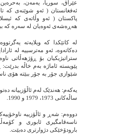
عێراق، سوریا، یه‌مه‌ن، به‌حره‌ین 
ئه‌فغانستان ( ئه‌و شوێنه‌ی که‌ تاڵی
پاکستان ( ئه‌و وڵاته‌ی که‌ ئیسلا
هه‌ڕه‌شه‌ی ئه‌وه‌یان له‌ سه‌ره‌ که‌
له‌ کاتێکدا که‌ ویلایه‌ته‌ یه‌گرتو
ده‌کاته‌وه‌، ئه‌و مه‌ترسییه‌ له‌ ئاراد
ستراتیژیکیان بۆ ڕۆژهه‌ڵاتی ناوه‌ڕ
پێویسته‌ ئاماژه‌ به‌م خاڵه‌ بدرێت: 
شێوازی جۆر به‌ جۆر ببێته‌ هۆی نا
یه‌که‌م: هه‌ندێک له‌م ئاڵۆزییانه‌ ده‌ت
ساڵه‌کانی 1973، 1979 و 1990.
دووه‌م: شه‌ڕ و ئاڵۆزییه‌ ناوخۆییه‌
ناسه‌قامگیری ئابوری و کۆمه‌ڵا
بارودۆخێکی دژوارتری ده‌بێت.