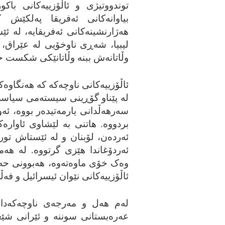
توندووتیژی و ئاڵۆزییه‌کانی باکور
بیاوانه‌کانی ئه‌فریقا په‌لکێش 
هه‌ژارنشینه‌کانی ئه‌فریقایه‌، له‌ ئێ
لیبیا، شه‌ڕی ناوخۆیی له‌ عێراق، س
وڵاتانه‌ش ببنه‌ وڵاتانێکی شکست خ
ئاڵۆزییه‌کانی ناوچه‌که‌ که‌ هه‌نگاوه‌ک
له‌ پێناو گۆڕینی سیسته‌می سیاسی 
سه‌رهه‌ڵدانی یارمه‌تیده‌ر بووه‌، ئه
بردووه‌. هاتنی به‌ لێشاوی ئاواره‌
ئه‌رده‌ن، لۆبنان و له‌ ئێستاش تورکی
ئه‌ردۆغاندا هێزی گرتووه‌. له‌ هه‌
وه‌ک خۆی ماوه‌ته‌وه‌، هه‌بوونی حه
ئاڵۆزییه‌کانی نێوان ئیسرائیل و فه‌
له‌م هه‌ل و مه‌رجه‌ی ناوچه‌که‌دا،
عه‌ره‌بستانی سوننه‌ و ئێرانی شێعه