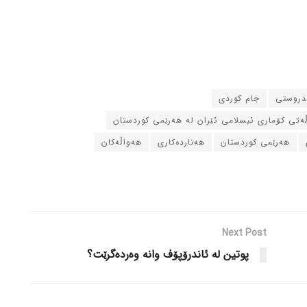
ندروستی
جام کوردی
ڵه‌تی کۆماری ئیسلامی ئێران له‌ هه‌رێمی کوردستان
هه‌رێمی کوردستان
هه‌نارده‌کاری
هه‌واڵه‌کان
Next Post
پوتین له‌ ئاندرۆپۆف وانه‌ وه‌رده‌گرێت؟