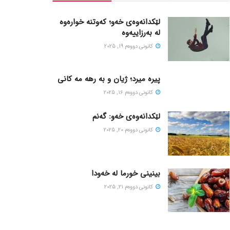
لێکدانەوەی خەو؛ کەوتنە خوارەوە
لە بەرزاییەوە
كانونی دووه‌م 19, 2025
پیره میرد؛ ژیان و به رهه مه کانی
كانونی دووه‌م 16, 2025
لێکدانەوەی خەو: گەنم
كانونی دووه‌م 20, 2025
بینینی خورما لە خەودا
كانونی دووه‌م 21, 2025