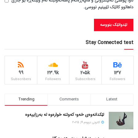
ناو، پۆستی ئەلیکترۆنی و ماڵپەڕەکەم پاشەکەوتبکە لەم وێبگەڕە بۆ جاری
داهاتوو کاتێک تێبینیم نووسی.
Stay Connected test
99
23.9k
205k
137
Subscribers
Followers
Subscribers
Followers
Trending
Comments
Latest
لێکدانەوەی خەو؛ کەوتنە خوارەوە لە بەرزاییەوە
كانونی دووه‌م 19, 2025