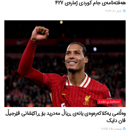
هەفتەنامەی جام کوردی ژمارەی 427
ئایار 20, 2026
دسته‌بندی نشده
وەڵامی یەکلاکەرەوەی یانەی ڕیاڵ مەدرید بۆ ڕاکێشانی ڤێرجیڵ
ڤان دایک
شوبات 25, 2025