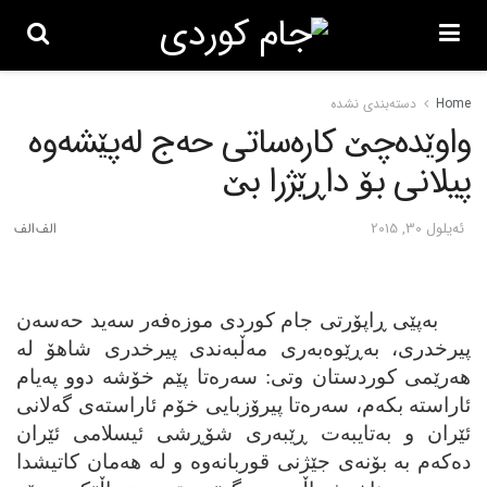
Home
دسته‌بندی نشده
واوێده‌چێ کاره‌ساتی حه‌ج له‌پێشه‌وه‌
پیلانی بۆ داڕێژرا بێ
ئه‌یلول 30, 2015
به‌پێی ڕاپۆرتی جام کوردی موزه‌فه‌ر سه‌ید حه‌سه‌ن
پیرخدری، به‌ڕێوه‌به‌ری مه‌ڵبه‌ندی پیرخدری شاهۆ له‌
هه‌رێمی کوردستان وتی:
س
ه‌ره‌تا پێم خۆشه‌ دوو په‌یام
ئاراسته‌ بکه‌م، سه‌ره‌تا پیرۆزبایی خۆم ئاراسته‌ی گه‌لانی
ئێران و به‌تایبه‌ت ڕێبه‌ری شۆڕشی ئیسلامی ئێران
ده‌که‌م به‌ بۆنه‌ی جێژنی قوربانه‌وه‌ و له‌ هه‌مان کاتیشدا