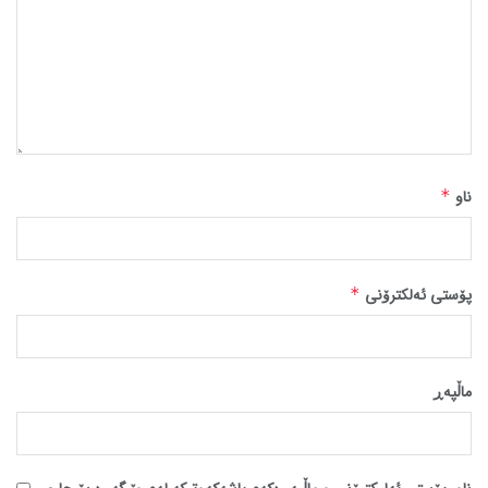
ناو
*
پۆستی ئەلکترۆنی
*
ماڵپه‌ڕ