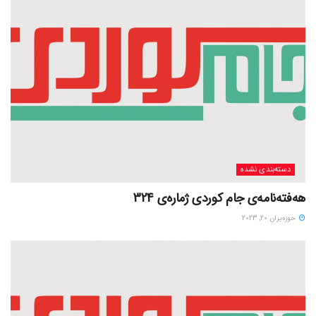
دسته‌بندی نشده
هەفتەنامەی جام کوردی ژمارەی 324
حوزه‌یران 20, 2023