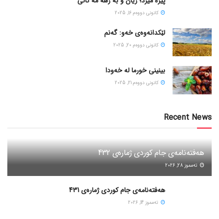
پیره میرد؛ ژیان و به رهه مه کانی
كانونی دووه‌م 16, 2025
لێکدانەوەی خەو: گەنم
كانونی دووه‌م 20, 2025
بینینی خورما لە خەودا
كانونی دووه‌م 21, 2025
Recent News
هەفتەنامەی جام کوردی ژمارەی 432
ته‌مموز 28, 2026
هەفتەنامەی جام کوردی ژمارەی 431
ته‌مموز 14, 2026