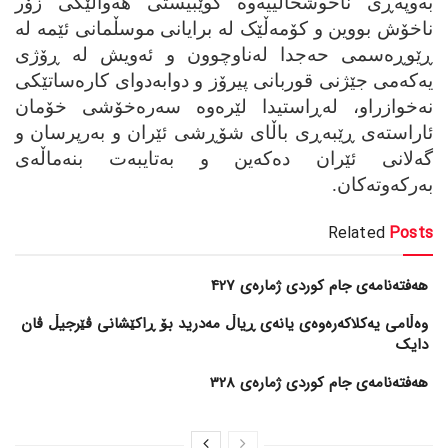
به‌وپه‌ڕی ناخوشحاڵییه‌وه‌ گوێبیستی هه‌واڵێکی زۆر
ناخۆش بووین و کۆمه‌ڵێک له‌ برایانی موسڵمانی ئێمه‌ له‌
ڕێوڕه‌سمی حه‌جدا له‌ناوچوون و ئه‌ویش له‌ ڕۆژی
یه‌که‌می جێژنی قوربانی پیرۆز و دوابه‌دوای کاره‌ساتێکی
نه‌خوازراو، له‌ڕاستیدا لێره‌وه‌ سه‌ره‌خۆشی خۆمان
ئاراسته‌ی ڕێبه‌ڕی باڵای شۆڕشی ئێران و به‌رپرسان و
گه‌لانی ئێران ده‌که‌ین و به‌تایبه‌ت بنه‌ماڵه‌ی
به‌رکه‌وته‌کان.
Related
Posts
هەفتەنامەی جام کوردی ژمارەی 427
وەڵامی یەکلاکەرەوەی یانەی ڕیاڵ مەدرید بۆ ڕاکێشانی ڤێرجیڵ ڤان
دایک
هەفتەنامەی جام کوردی ژمارەی 328