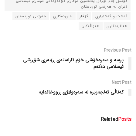
دوکتۆر جام کوردی یه‌که‌مین گۆڤاری نێوده‌وڵه‌تی کۆماری ئیسلامی
ئێران له‌ هه‌رێمی کوردستان
گه‌شت و گه‌شتیاری
گۆڤار
هاورده‌کاری
هه‌رێمی کوردستان
هه‌نارده‌کاری
هه‌واڵه‌کان
Previous Post
پرسه‌ و سه‌ره‌خۆشی خۆم ئاراسته‌ی ڕێبه‌ری شۆڕشی
ئیسلامی ده‌که‌م
Next Post
که‌ناڵی ئه‌لجه‌زیره‌ له‌ سه‌ره‌ولێژی ڕووخاندایه‌
Related
Posts
دسته‌بندی نشده