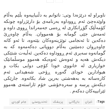
ناوبراو له‌ درێژه‌دا وتی: ناتوانم به‌ دڵنیاییه‌وه‌ بڵێم به‌ڵام
واوێده‌چێ ئه‌م ڕووداوه‌ به‌رنامه‌ی بۆ دارێژراوه‌ چونکه‌
کۆمه‌ڵێک گۆڕانکاری له‌ ڕه‌می جه‌مه‌راتدا ڕووی داوه‌ و
ئه‌مه‌ش جێی گومانه‌ بۆ هه‌مووان. به‌ڵام چاوه‌ڕێ
ده‌که‌ین تا ئه‌نجامی توێژینه‌وه‌کان بێته‌وه‌، تا ئه‌و کاته‌
چاوه‌ڕوان ده‌مێنین به‌ڵام دووپاتی ده‌که‌مه‌وه‌ که‌ به‌
گومانه‌وه‌ سه‌یری ئه‌م ڕووداوه‌ ده‌که‌ین. ئه‌ڵبه‌ت شتێکی
دیکه‌ش هه‌یه‌ و ئه‌وه‌ش ئه‌وه‌یکه‌ هه‌موو موسڵمانێک
خوازیاری له‌ خانووی خودا کۆچی دوایی بکات و
هیوادارین خودای گه‌وره‌ ڕۆحی شه‌هیدانی ئه‌م
کاره‌ساته‌ به‌ به‌هه‌شتی به‌رین شاد بکاته‌وه‌. جارێکی
دیکه‌ش پرسه‌ و سه‌ره‌خۆشی خۆم ئاراسته‌ی هه‌موو
ئێرانییه‌کان ده‌که‌م .
Tags:
ئێران
بازرگانی
پزیشک
ته‌ندروستی
جام کوردی