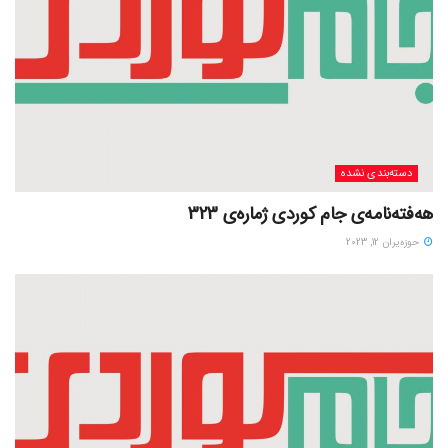
دسته‌بندی نشده
هەفتەنامەی جام کوردی ژمارەی 323
حوزه‌یران 12, 2023