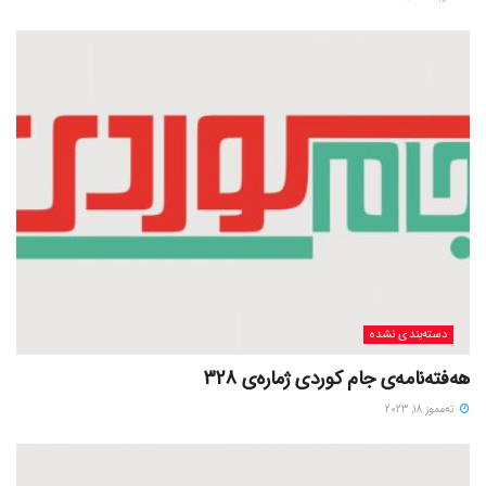
دسته‌بندی نشده
هەفتەنامەی جام کوردی ژمارەی 328
ته‌مموز 18, 2023