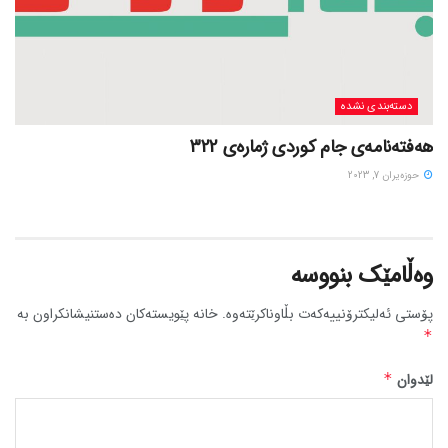
دسته‌بندی نشده
هەفتەنامەی جام کوردی ژمارەی 322
حوزه‌یران 7, 2023
وەڵامێک بنووسە
پۆستی ئەلیکترۆنییەکەت بڵاوناکرێتەوە.
خانە پێویستەکان دەستنیشانکراون بە
*
لێدوان
*