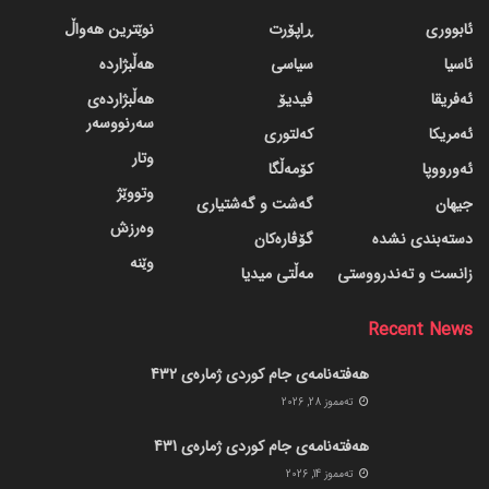
ئابووری
ڕاپۆرت
نوێترین هەواڵ
ئاسیا
سیاسی
هەڵبژاردە
ئەفریقا
ڤیدیۆ
هەڵبژاردەی
سەرنووسەر
ئەمریکا
کەلتوری
وتار
ئەورووپا
کۆمەڵگا
وتووێژ
جیهان
گه‌شت و گه‌شتیاری
وەرزش
دسته‌بندی نشده
گۆڤاره‌کان
وێنە
زانست و تەندرووستی
مەڵتی میدیا
Recent News
هەفتەنامەی جام کوردی ژمارەی 432
ته‌مموز 28, 2026
هەفتەنامەی جام کوردی ژمارەی 431
ته‌مموز 14, 2026