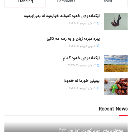
Trending
Comments
Latest
لێکدانەوەی خەو؛ کەوتنە خوارەوە لە بەرزاییەوە
كانونی دووه‌م 19, 2025
پیره میرد؛ ژیان و به رهه مه کانی
كانونی دووه‌م 16, 2025
لێکدانەوەی خەو: گەنم
كانونی دووه‌م 20, 2025
بینینی خورما لە خەودا
كانونی دووه‌م 21, 2025
Recent News
هەفتەنامەی جام کوردی ژمارەی 432