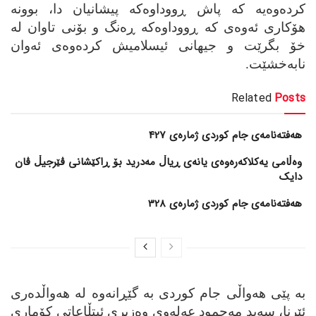
کرده‌وه‌یه‌ که‌ پاش ڕووداوه‌که پیشانیان دا، بوونه‌
هۆکاری ئه‌وه‌ی که‌ ڕووداوه‌که‌ ڕه‌نگ و بۆنی تاوان له‌
خۆ بگرێت و جیهانی ئیسلامیش کرده‌وه‌ی ئه‌وان
نابه‌خشێت.
Related
Posts
هەفتەنامەی جام کوردی ژمارەی 427
وەڵامی یەکلاکەرەوەی یانەی ڕیاڵ مەدرید بۆ ڕاکێشانی ڤێرجیڵ ڤان
دایک
هەفتەنامەی جام کوردی ژمارەی 328
به‌ پێی هه‌واڵی جام کوردی به‌ گێڕانه‌وه‌ له‌ هه‌واڵده‌ری
ئێرنا، سه‌ید مه‌حمود عه‌له‌وی وه‌زیری ئیتڵاعاتی کۆماری