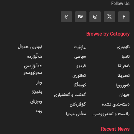
Follow Us
Browse by Category
ئابووری
ڕاپۆرت
نوێترین هەواڵ
ئاسیا
سیاسی
هەڵبژاردە
ئەفریقا
ڤیدیۆ
هەڵبژاردەی
سەرنووسەر
ئەمریکا
کەلتوری
وتار
ئەورووپا
کۆمەڵگا
وتووێژ
جیهان
گه‌شت و گه‌شتیاری
وەرزش
دسته‌بندی نشده
گۆڤاره‌کان
وێنە
زانست و تەندرووستی
مەڵتی میدیا
Recent News