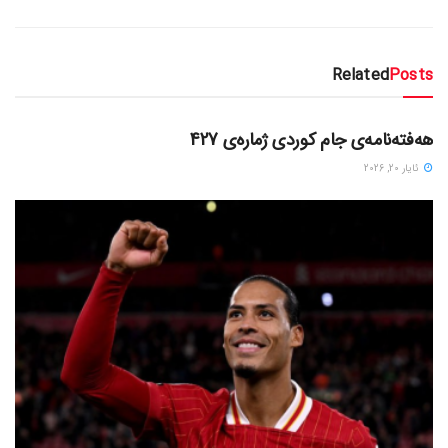
Related
Posts
دسته‌بندی نشده
هەفتەنامەی جام کوردی ژمارەی 427
ئایار 20, 2026