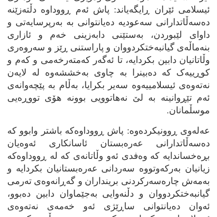
ئیسلامی ئێران ڕایگه‌یاند: پاش ئه‌م ڕووداوه‌ دڵته‌زێنه‌
ده‌سه‌ڵاتدارانی سه‌عودیه‌ ده‌یانتوانی به‌ به‌رپرسایه‌تی و
داوای لێبوردن، به‌ستێنی دابه‌زینی خه‌م و ئازاری
بنه‌ماڵه‌ی گیانبه‌ختکردووان و پاراستنی ڕێز و سه‌روه‌ری
وڵاتانیان دابین بکردایه‌، تا ئه‌گه‌ر که‌مته‌رخه‌می و که‌م و
کوڕییه‌ک که‌ ده‌بینرا به‌ چاوی به‌خششه‌وه‌ له‌ لایه‌ن
نه‌ته‌وه‌ی ئیسلامییه‌وه‌ سه‌یر بکرایا، به‌ڵام به‌ پێچه‌وانه‌ی
ئه‌م تێڕوانینه‌ به‌ لێ نه‌هاتوویی بوونه‌ هۆی تووڕه‌یی
موسڵمانان.
عه‌له‌وی ڕوونیکرده‌وه‌: پاش ڕووداوه‌که‌ باشتر وابوو که‌
ده‌سه‌ڵاتدارانی عه‌ره‌بستان ئاسانکاری ئه‌وه‌یان
بڕه‌خساندایه‌ که‌ وه‌فدی ئه‌و وڵاتانه‌ی که‌ له‌ ڕووداوه‌که‌
زیانیان به‌رکه‌وتووه‌ سه‌ردانی عه‌ره‌بستانیان بکردایه‌ و
به‌مه‌ش چاره‌سه‌رکردنی برینداران و گه‌ڕانه‌وه‌ی ته‌رمی
گیانبه‌ختکردووان و دڵنه‌وایی به‌جێماوان دابین ده‌بوو،
ئه‌وان ده‌یانتوانی ساڕێژی ئه‌و خه‌مه‌ی نه‌ته‌وه‌ی