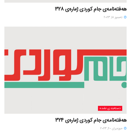
هەفتەنامەی جام کوردی ژمارەی 328
ته‌مموز 18, 2023
دسته‌بندی نشده
هەفتەنامەی جام کوردی ژمارەی 324
حوزه‌یران 20, 2023