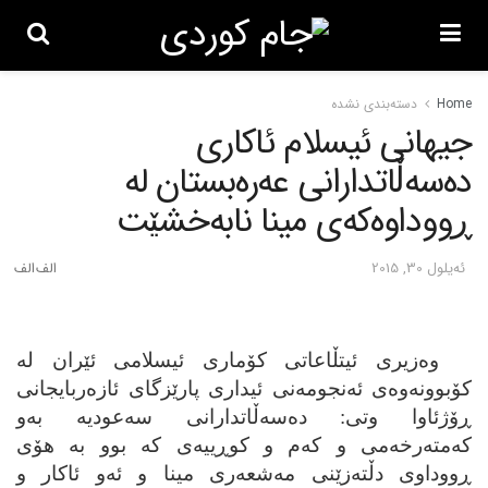
Home
دسته‌بندی نشده
جیهانی ئیسلام ئاکاری
ده‌سه‌ڵاتدارانی عه‌ره‌بستان له‌
ڕووداوه‌که‌ی مینا نابه‌خشێت
ئه‌یلول 30, 2015
وه‌زیری ئیتڵاعاتی کۆماری ئیسلامی ئێران له‌
کۆبوونه‌وه‌ی ئه‌نجومه‌نی ئیداری پارێزگای ئازه‌ربایجانی
ڕۆژئاوا وتی: ده‌سه‌ڵاتدارانی سه‌عودیه‌ به‌و
که‌مته‌رخه‌می و که‌م و کوڕییه‌ی که‌ بوو به‌ هۆی
ڕووداوی دڵته‌زێنی مه‌شعه‌ری مینا و ئه‌و ئاکار و