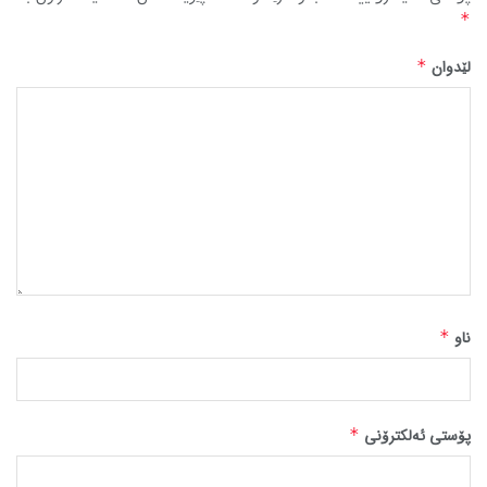
*
لێدوان
*
ناو
*
پۆستی ئەلکترۆنی
*