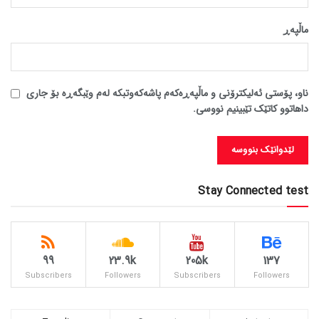
ماڵپه‌ڕ
ناو، پۆستی ئەلیکترۆنی و ماڵپەڕەکەم پاشەکەوتبکە لەم وێبگەڕە بۆ جاری
داهاتوو کاتێک تێبینیم نووسی.
Stay Connected test
99
23.9k
205k
137
Subscribers
Followers
Subscribers
Followers