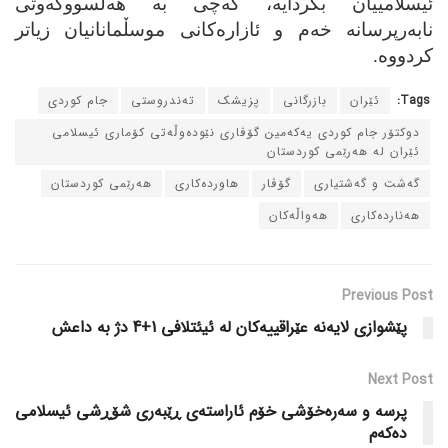
ئیسلامییان بکردایه،‌ که‌چی به‌ هه‌ڵسووکه‌وتی
نابه‌رپرسانه‌ خه‌م و ئازاره‌کانی موسڵمانانیان زیاتر
کردووه‌.
Tags:
ئێران
بازرگانی
پزیشک
ته‌ندروستی
جام کوردی
دوکتۆر جام کوردی یه‌که‌مین گۆڤاری نێوده‌وڵه‌تی کۆماری ئیسلامی
ئێران له‌ هه‌رێمی کوردستان
گه‌شت و گه‌شتیاری
گۆڤار
هاورده‌کاری
هه‌رێمی کوردستان
هه‌نارده‌کاری
هه‌واڵه‌کان
Previous Post
پێشوازی لایه‌نه‌ عێراقییه‌کان له‌ ئیئتلافی 1+4 دژ به‌ داعش
Next Post
پرسه‌ و سه‌ره‌خۆشی خۆم ئاراسته‌ی ڕێبه‌ری شۆڕشی ئیسلامی
ده‌که‌م