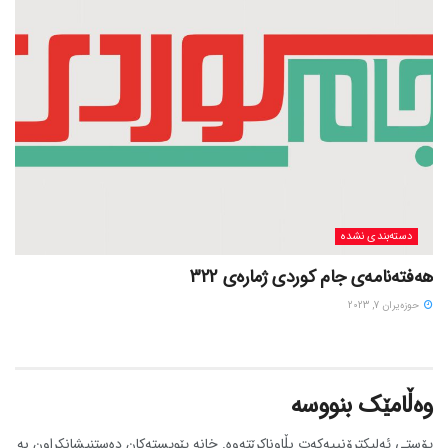
دسته‌بندی نشده
هەفتەنامەی جام کوردی ژمارەی 322
حوزه‌یران 7, 2023
وەڵامێک بنووسە
پۆستی ئەلیکترۆنییەکەت بڵاوناکرێتەوە.
خانە پێویستەکان دەستنیشانکراون بە