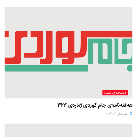
دسته‌بندی نشده
هەفتەنامەی جام کوردی ژمارەی 323
حوزه‌یران 12, 2023