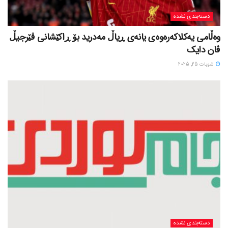
دسته‌بندی نشده
وەڵامی یەکلاکەرەوەی یانەی ڕیاڵ مەدرید بۆ ڕاکێشانی ڤێرجیڵ
ڤان دایک
شوبات 25, 2025
دسته‌بندی نشده