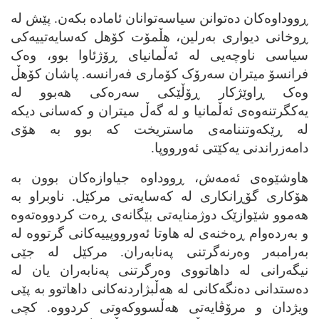
ڕووداوه‌کان ده‌توانن سیاسه‌توانان ئاماده‌ بکه‌ن. پێش له‌
ڕوخانی دیواری به‌رلین، هڵمۆت کۆهل که‌سایه‌تییه‌کی
سیاسی ناوچه‌یی له‌ ئه‌ڵمانیای ڕۆژئاوا بوو، وه‌ک
فرانسۆ میتران سه‌رۆک کۆماری فه‌رانسه‌. پاشان کۆهڵ
وه‌ک ڕاوێژکار ڕۆڵێکی سه‌ره‌کی هه‌بوو له‌
یه‌کگرتنه‌وه‌ی ئه‌ڵمانیا و له‌ گه‌ڵ میتران و که‌سانی دیکه‌
له‌ ڕێکه‌وتننامه‌ی ماستریخت که‌ بوو به‌ هۆی
دامه‌زراندنی یه‌کێتی ئه‌ورووپا.
هاوشێوه‌ی ئه‌مه‌ش، ڕووداوه‌ جیاوازه‌کان بوون به‌
هۆکاری گۆڕانکاری له‌ که‌سایه‌تی مرکێل. ناوبراو به‌
هه‌موو شێوازێک دوژمنایه‌تی بێگانه‌ی ڕه‌ت کردووه‌ته‌وه‌
و به‌رده‌وام ڕه‌خنه‌ی له‌ هاوتا ئه‌ورووپییه‌کانی گرتووه‌ له‌
به‌رامبه‌ر وه‌رنه‌گرتنی په‌نابه‌ران. مرکێل له‌ جێی
نیگه‌رانی له‌ داهاتووی وه‌رگرتنی په‌نابه‌ران یان له‌
ده‌ستدانی ده‌نگه‌کانی له‌ هه‌ڵبژاردنه‌کانی داهاتوو به‌ پێی
ویژدان و مرۆڤایه‌تی هه‌ڵسووکه‌وتی کردووه‌. کچی