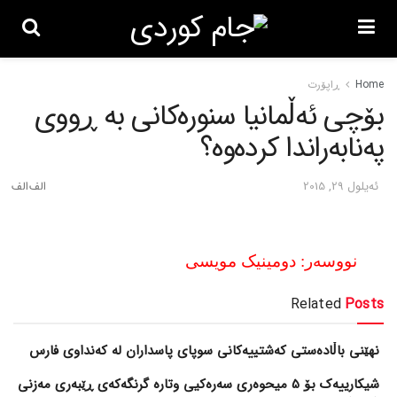
Home
ڕاپۆرت
بۆچی ئه‌ڵمانیا سنوره‌کانی به‌ ڕووی
په‌نابه‌راندا کرده‌وه‌؟
ئه‌یلول 29, 2015
نووسه‌ر: دومینیک مویسی
Related
Posts
نهێنی باڵادەستی کەشتییەکانی سوپای پاسداران لە کەنداوی فارس
شیکارییەک بۆ 5 میحوەری سەرەکیی وتارە گرنگەکەی ڕێبەری مەزنی