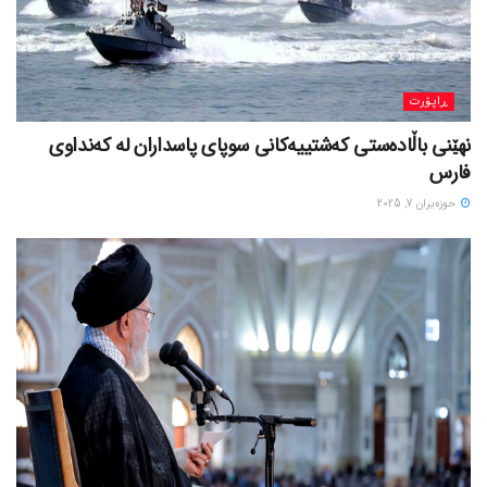
ڕاپۆرت
نهێنی باڵادەستی کەشتییەکانی سوپای پاسداران لە کەنداوی
فارس
حوزه‌یران 7, 2025