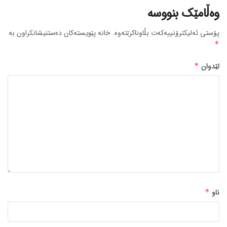
وەڵامێک بنووسە
پۆستی ئەلیکترۆنییەکەت بڵاوناکرێتەوە.
خانە پێویستەکان دەستنیشانکراون بە
*
لێدوان
*
ناو
*