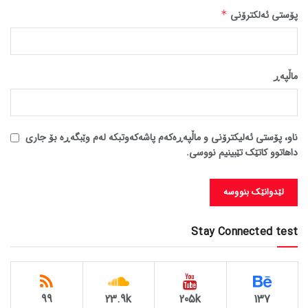
پۆستی ئەلکترۆنی
*
ماڵپه‌ڕ
ناو، پۆستی ئەلیکترۆنی و ماڵپەڕەکەم پاشەکەوتبکە لەم وێبگەڕە بۆ جاری
داهاتوو کاتێک تێبینیم نووسی.
Stay Connected test
99
23.9k
205k
137