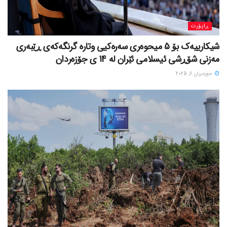
ڕاپۆرت
شیکارییەک بۆ 5 میحوەری سەرەکیی وتارە گرنگەکەی ڕێبەری
مەزنی شۆڕشی ئیسلامی ئێران لە 14 ی جۆزەردان
حوزه‌یران 6, 2025