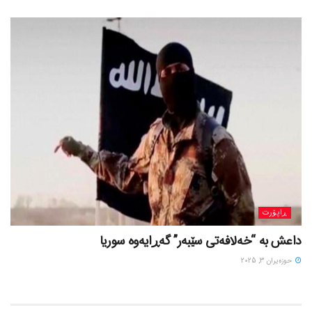
ڕاپۆرت
داعش بە “خەلافەتی سێبەر” گەڕایەوە سوریا
حوزه‌یران 3, 2025