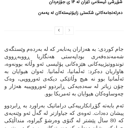
شۆڕشی ئیسلامی ئێران لە 14 ی جۆزەردان
دەرئەنجامەکانی شکستی زایۆنیستەکان لە یەمەن
جام کوردی: به‌ هه‌زاران په‌نابه‌ر که‌ له‌ به‌رده‌م وێستگه‌ی
شه‌مه‌نده‌فه‌ری بوداپه‌ستی هه‌نگاریا ڕووبه‌ڕووی
توندووتیژییه‌کانی هێزه‌کانی پۆلیسی ئه‌و وڵاته‌ بوونه‌وه‌،
هاواریان ده‌کرد: ئه‌ڵمانیا، ئه‌ڵمانیا. ئه‌وان هیوایان به‌
ئه‌ڵمانیا بوو نه‌ هیچ وڵاتێکی دیکه‌ی ئه‌ورووپی، وه‌ک
چۆن زیاتر له‌ سه‌ده‌یه‌کی ڕابردوو ئه‌ورووپییه‌ هه‌ژار و
چه‌وساوه‌کان هیوایان به‌ ئه‌مریکا بوو.
ئه‌م بابه‌ته‌ گۆڕانکارییه‌‌کی دراماتیک به‌راورد به‌ ڕابردوو
پیشان ده‌دات. ئه‌وه‌ی که‌ جیاوازتر له‌ گه‌ڵ ئه‌و وێنه‌یه‌ی
که‌ 80 ساڵ پێشتر له‌ گتۆی وه‌رشۆ گیراوه‌، منداڵێکی
جوله‌که‌ پیشان ده‌دات که‌ ده‌سته‌کانی به‌رز کردووه‌ته‌وه‌