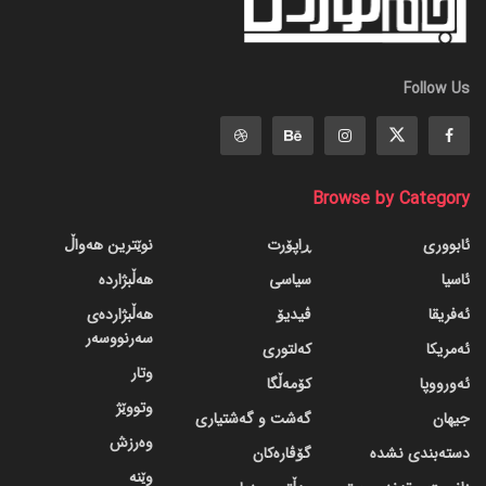
Follow Us
Browse by Category
ئابووری
ڕاپۆرت
نوێترین هەواڵ
ئاسیا
سیاسی
هەڵبژاردە
ئەفریقا
ڤیدیۆ
هەڵبژاردەی
سەرنووسەر
ئەمریکا
کەلتوری
وتار
ئەورووپا
کۆمەڵگا
وتووێژ
جیهان
گه‌شت و گه‌شتیاری
وەرزش
دسته‌بندی نشده
گۆڤاره‌کان
وێنە