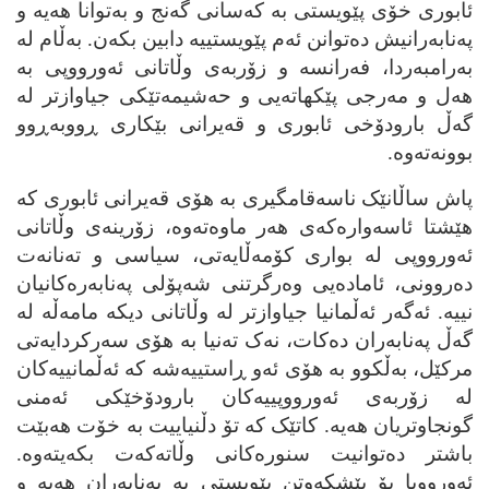
ئابوری خۆی پێویستی به‌ که‌سانی گه‌نج و به‌توانا هه‌یه‌ و
په‌نابه‌رانیش ده‌توانن ئه‌م پێویستییه‌ دابین بکه‌ن. به‌ڵام له‌
به‌رامبه‌ردا، فه‌رانسه‌ و زۆربه‌ی وڵاتانی ئه‌ورووپی به‌
هه‌ل و مه‌رجی پێکهاته‌یی و حه‌شیمه‌تێکی جیاوازتر له‌
گه‌ڵ بارودۆخی ئابوری و قه‌یرانی بێکاری ڕووبه‌ڕوو
بوونه‌ته‌وه‌.
پاش ساڵانێک ناسه‌قامگیری به‌ هۆی قه‌یرانی ئابوری که‌
هێشتا ئاسه‌واره‌که‌ی هه‌ر ماوه‌ته‌وه‌، زۆرینه‌ی وڵاتانی
ئه‌ورووپی له‌ بواری کۆمه‌ڵایه‌تی، سیاسی و ته‌نانه‌ت
ده‌روونی، ئاماده‌یی وه‌رگرتنی شه‌‌پۆلی په‌نابه‌ره‌کانیان
نییه‌. ئه‌گه‌ر ئه‌ڵمانیا جیاوازتر له‌ وڵاتانی دیکه‌ مامه‌ڵه‌ له‌
گه‌ڵ په‌نابه‌ران ده‌کات، نه‌ک ته‌نیا به‌ هۆی سه‌رکردایه‌تی
مرکێل، به‌ڵکوو به‌ هۆی ئه‌و ڕاستییه‌شه‌ که‌ ئه‌ڵمانییه‌کان
له‌ زۆربه‌ی ئه‌ورووپییه‌کان بارودۆخێکی ئه‌منی
گونجاوتریان هه‌یه‌. کاتێک که‌ تۆ دڵنیاییت به‌ خۆت هه‌بێت
باشتر ده‌توانیت سنوره‌کانی وڵاته‌که‌ت بکه‌یته‌وه‌.
ئه‌ورووپا بۆ پێشکه‌وتن پێویستی به‌ په‌نابه‌ران هه‌یه‌ و