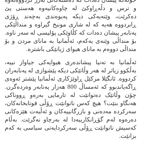
و ترس و دڵه‌ڕاوکێ له‌ چاوه‌کانیه‌وه‌ هه‌ستی پێ
ده‌کرێت، وێنه‌یه‌کی دیکه‌ په‌یوه‌ندی به‌چه‌ند ڕۆژی
ڕابردووه‌ هه‌یه‌ که‌ له‌ شاری مونیخ گیراوه‌ و منداڵێکی
په‌نابه‌ر پیشان ده‌دات که‌ کڵاوێکی پۆلیسی له‌ سه‌ر ناوه‌.
بۆ منداڵی وێنه‌ی یه‌که‌م، ئه‌ڵمانیا به‌ مانای مردن و بۆ
منداڵی دووه‌م به‌ مانای هیوای ژیانێکی باشتره‌.
ئه‌ڵمانیا به‌ ته‌نیا پیشانده‌ری هیوایه‌کی جیاواز نییه‌،
به‌ڵکوو زیاتر له‌ هه‌ر وڵاتێکی دیکه‌ پێشوازی له‌ په‌نابه‌ران
کردووه‌. ئانگێلا مرکێل ڕاوێژکاری ئه‌ڵمانیا پێشتر ئه‌وه‌ی
ڕاگه‌یاندبوو که‌ ئه‌مساڵ 800 هه‌زار په‌نابه‌ر وه‌رده‌گرن.
چۆن وڵاتێک ده‌توانێت له‌ تارمایی به‌ره‌و ڕووناکی
هه‌نگاو بنێت؟ هیچ که‌س ناتوانێت ڕۆڵی قوتابخانه‌کان،
سه‌رکرده‌ مه‌ده‌نی و بازرگانییه‌کان و ئه‌ڵبه‌ت هێزه‌کانی
ده‌ره‌وه‌ له‌م گۆڕانکارییه‌دا له‌ به‌رچاو نه‌گرێت. به‌ڵام
که‌سیش ناتوانێت ڕۆڵی سه‌رکردایه‌تی سیاسی به‌ که‌م
بزانێت.