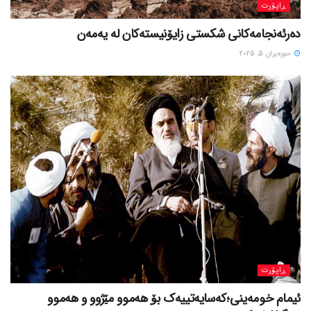
ڕاپۆرت
دەرئەنجامەکانی شکستی زایۆنیستەکان لە یەمەن
حوزه‌یران 5, 2025
ڕاپۆرت
ئیمام خومەینی؛کەسایەتییەک بۆ هەموو مێژوو و هەموو