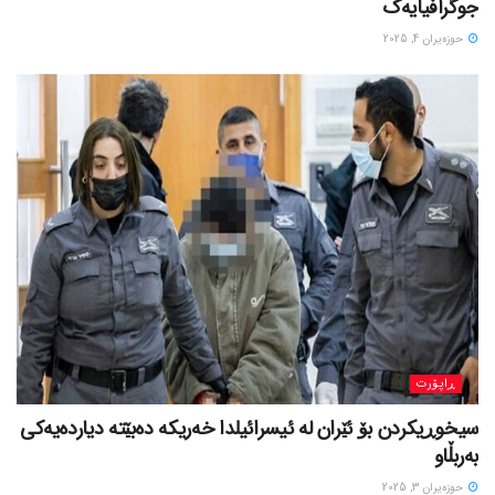
جوگرافیایەک
حوزه‌یران 4, 2025
ڕاپۆرت
سیخوڕیکردن بۆ ئێران لە ئیسرائیلدا خەریکە دەبێتە دیاردەیەکی
بەربڵاو
حوزه‌یران 3, 2025