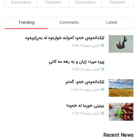
Subscribers
Followers
Subscribers
Followers
Trending
Comments
Latest
لێکدانەوەی خەو؛ کەوتنە خوارەوە لە بەرزاییەوە
كانونی دووه‌م 19, 2025
پیره میرد؛ ژیان و به رهه مه کانی
كانونی دووه‌م 16, 2025
لێکدانەوەی خەو: گەنم
كانونی دووه‌م 20, 2025
بینینی خورما لە خەودا
كانونی دووه‌م 21, 2025
Recent News