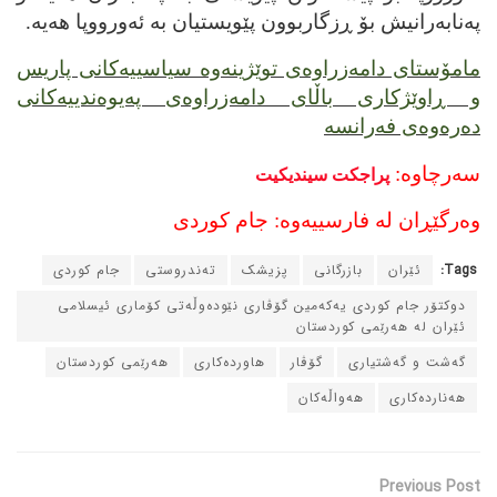
په‌نابه‌رانیش بۆ ڕزگاربوون پێویستیان به‌ ئه‌ورووپا هه‌یه‌.
مامۆستای دامه‌زراوه‌ی توێژینه‌وه‌ سیاسییه‌کانی پاریس
و ڕاوێژکاری باڵای دامه‌زراوه‌ی په‌یوه‌ندییه‌کانی
ده‌ره‌وه‌ی فه‌رانسه‌
سه‌رچاوه‌:
پراجکت سیندیکیت
وه‌رگێڕان له‌ فارسییه‌وه‌: جام کوردی
Tags:
ئێران
بازرگانی
پزیشک
ته‌ندروستی
جام کوردی
دوکتۆر جام کوردی یه‌که‌مین گۆڤاری نێوده‌وڵه‌تی کۆماری ئیسلامی
ئێران له‌ هه‌رێمی کوردستان
گه‌شت و گه‌شتیاری
گۆڤار
هاورده‌کاری
هه‌رێمی کوردستان
هه‌نارده‌کاری
هه‌واڵه‌کان
Previous Post