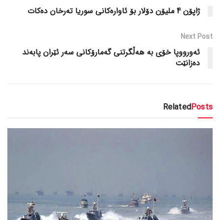
ژاپۆن 4 ملیۆن دۆلار بۆ ئاواره‌کانی سوریا ته‌رخان ده‌کات
Next Post
ئه‌ورووپا خۆی به‌ هه‌ڵگرتنی گه‌مارۆکانی سه‌ر ئێران پابه‌ند
ده‌زانێت
Related
Posts