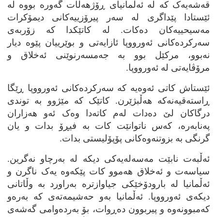
قه‌شه‌یه‌ک که‌ له‌ ئه‌ڵمانیای ڕۆژهه‌ڵات گه‌وره‌ بووه‌ له‌
ئێستادا پێداگری له‌ سه‌ر پیرۆزییه‌کانی دیمۆکرات
مه‌سیحییه‌کان ده‌کات. له‌ کاتێکدا که‌ زۆربه‌ی
سه‌رکرده‌کانی ئه‌ورووپا ئازایه‌تی و بوێرییان پێوه‌ دیار
نه‌بوو، مرکێل بوو به‌ جه‌مسه‌رنوێنی ئه‌خلاق و
مرۆڤایه‌تی له‌ ئه‌ورووپا.
ئێستاش کاتی ئه‌وه‌یه‌ که‌ سه‌رکرده‌کانی ئه‌ورووپا ڕێگا
ڕاسته‌قیه‌نه‌که‌ هه‌ڵبژێرن. کاتێک که‌ مێژوو به‌ توندی
درگاکان لێ ده‌دات له‌م کاته‌دا وه‌ک ئه‌و هه‌زاران
په‌نابه‌ره‌، که‌س ناتوانێت کات به‌ فیڕۆ بدات و یان
گرنگی به‌ بزوتنه‌وه‌کانی پۆپۆلیستی بدات.
ئه‌ڵبه‌ت نابێت مه‌سه‌له‌یه‌کی دیکه‌ له‌ به‌رچاو نه‌گرین.
سیاسه‌ت و ئه‌خلاق هه‌موو کات پێکه‌وه‌ یه‌ک ناگرن و
ئه‌ڵمانیا له‌ بارودۆخێکی جیاوازتره‌ به‌راورد به‌ وڵاتانی
دیکه‌ی ئه‌ورووپا. ئه‌ڵمانیا به‌و حه‌شیمه‌ته‌ی که‌ به‌ره‌و
که‌مبوونه‌وه‌ و پیربوون ده‌ڕوات، بۆ به‌رده‌وامی گه‌شه‌ی