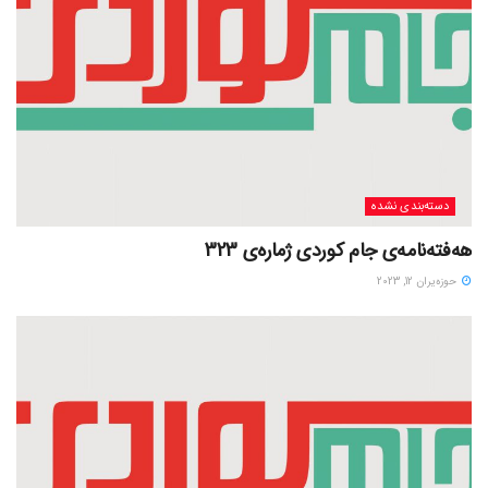
دسته‌بندی نشده
هەفتەنامەی جام کوردی ژمارەی 323
حوزه‌یران 12, 2023