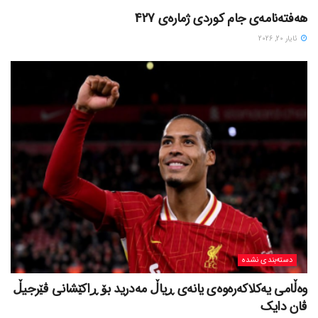
هەفتەنامەی جام کوردی ژمارەی 427
ئایار 20, 2026
دسته‌بندی نشده
وەڵامی یەکلاکەرەوەی یانەی ڕیاڵ مەدرید بۆ ڕاکێشانی ڤێرجیڵ
ڤان دایک