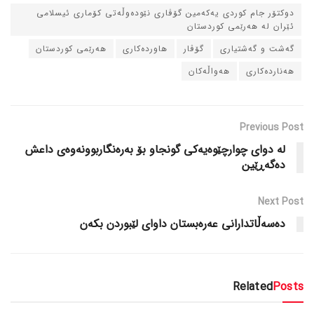
دوکتۆر جام کوردی یه‌که‌مین گۆڤاری نێوده‌وڵه‌تی کۆماری ئیسلامی
ئێران له‌ هه‌رێمی کوردستان
گه‌شت و گه‌شتیاری
گۆڤار
هاورده‌کاری
هه‌رێمی کوردستان
هه‌نارده‌کاری
هه‌واڵه‌کان
Previous Post
له‌ دوای چوارچێوه‌یه‌کی گونجاو بۆ به‌ره‌نگاربوونه‌وه‌ی داعش
ده‌گه‌ڕێین
Next Post
ده‌سه‌ڵاتدارانی عه‌ره‌بستان داوای لێبوردن بکه‌ن
Related
Posts
دسته‌بندی نشده