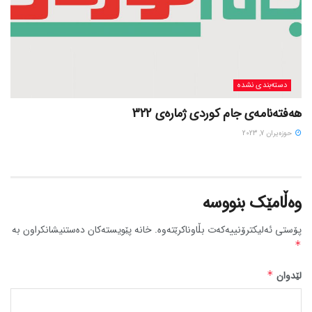
دسته‌بندی نشده
هەفتەنامەی جام کوردی ژمارەی 322
حوزه‌یران 7, 2023
وەڵامێک بنووسە
پۆستی ئەلیکترۆنییەکەت بڵاوناکرێتەوە.
خانە پێویستەکان دەستنیشانکراون بە
*
لێدوان
*