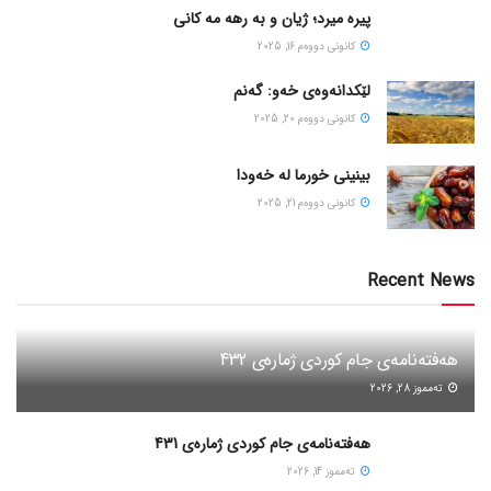
پیره میرد؛ ژیان و به رهه مه کانی
كانونی دووه‌م 16, 2025
لێکدانەوەی خەو: گەنم
كانونی دووه‌م 20, 2025
بینینی خورما لە خەودا
كانونی دووه‌م 21, 2025
Recent News
هەفتەنامەی جام کوردی ژمارەی 432
ته‌مموز 28, 2026
هەفتەنامەی جام کوردی ژمارەی 431
ته‌مموز 14, 2026