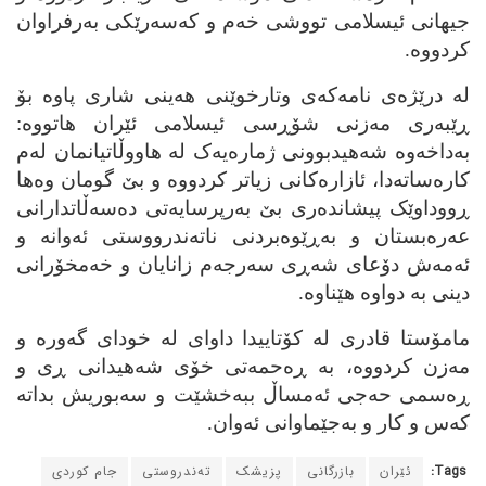
جیهانی ئیسلامی تووشی خه‌م و که‌سه‌رێکی به‌رفراوان
کردووه‌.
له‌ درێژه‌ی نامه‌که‌ی وتارخوێنی هه‌ینی شاری پاوه‌ بۆ
ڕێبه‌ری مه‌زنی شۆڕسی ئیسلامی ئێران هاتووه‌:
به‌داخه‌وه‌ شه‌هیدبوونی ژماره‌یه‌ک له‌ هاووڵاتیانمان له‌م
کاره‌ساته‌دا، ئازاره‌کانی زیاتر کردووه‌ و بێ گومان وه‌ها
ڕووداوێک پیشانده‌ری بێ به‌رپرسایه‌تی ده‌سه‌ڵاتدارانی
عه‌ره‌بستان و به‌ڕێوه‌بردنی ناته‌ندرووستی ئه‌وانه‌ و
ئه‌مه‌ش دۆعای شه‌ڕی سه‌رجه‌م زانایان و خه‌مخۆرانی
دینی به‌ دواوه‌ هێناوه‌.
مامۆستا قادری له‌ کۆتاییدا داوای له‌ خودای گه‌وره‌ و
مه‌زن کردووه‌، به‌ ڕه‌حمه‌تی خۆی شه‌هیدانی ڕی و
ڕه‌سمی حه‌جی ئه‌مساڵ ببه‌خشێت و سه‌بوریش بداته‌
که‌س و کار و به‌جێماوانی ئه‌وان.
Tags:
ئێران
بازرگانی
پزیشک
ته‌ندروستی
جام کوردی