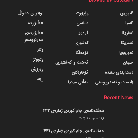
Browse by Category
ئابووری
ڕاپۆرت
نوێترین هەواڵ
ئاسیا
سیاسی
هەڵبژاردە
ئەفریقا
ڤیدیۆ
هەڵبژاردەی
سەرنووسەر
ئەمریکا
کەلتوری
وتار
ئەورووپا
کۆمەڵگا
وتووێژ
جیهان
گه‌شت و گه‌شتیاری
وەرزش
دسته‌بندی نشده
گۆڤاره‌کان
وێنە
زانست و تەندرووستی
مەڵتی میدیا
Recent News
هەفتەنامەی جام کوردی ژمارەی 432
ته‌مموز 28, 2026
هەفتەنامەی جام کوردی ژمارەی 431