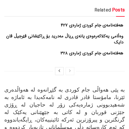
Related
Posts
هەفتەنامەی جام کوردی ژمارەی 427
وەڵامی یەکلاکەرەوەی یانەی ڕیاڵ مەدرید بۆ ڕاکێشانی ڤێرجیڵ ڤان
دایک
هەفتەنامەی جام کوردی ژمارەی 328
به‌ پێی هه‌واڵی جام کوردی به‌ گێڕانه‌وه‌ له‌ هه‌واڵده‌ری
ئێرنا، مامۆستا قادر قادری له‌ نامه‌که‌یدا به‌ ئاماژه‌ به‌
شه‌هیدبوونی ژماره‌یه‌کی زۆر له‌ حاجیان له‌ ڕۆژی
جێژنی قوربان و له‌ کاتی به‌ جێهێنانی یه‌کێک له‌
گرنگترین و پیرۆزترین ئه‌رکه‌ ئائینییه‌کان، ڕایگه‌یاندووه‌
که‌ ئه‌م کاره‌ساته‌ دڵی موسڵمانانی تازیه‌بار کردووه‌ و