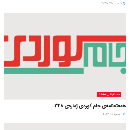
شوبات 25, 2025
دسته‌بندی نشده
هەفتەنامەی جام کوردی ژمارەی 328
ته‌مموز 18, 2023