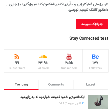
ناو، پۆستی ئەلیکترۆنی و ماڵپەڕەکەم پاشەکەوتبکە لەم وێبگەڕە بۆ جاری
داهاتوو کاتێک تێبینیم نووسی.
Stay Connected test
99
23.9k
205k
137
Subscribers
Followers
Subscribers
Followers
Trending
Comments
Latest
لێکدانەوەی خەو؛ کەوتنە خوارەوە لە بەرزاییەوە
كانونی دووه‌م 19, 2025