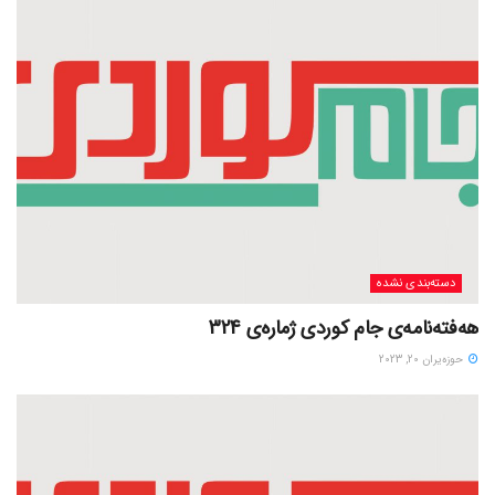
دسته‌بندی نشده
هەفتەنامەی جام کوردی ژمارەی 324
حوزه‌یران 20, 2023