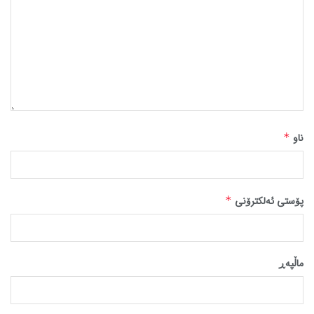
ناو
*
پۆستی ئەلکترۆنی
*
ماڵپه‌ڕ