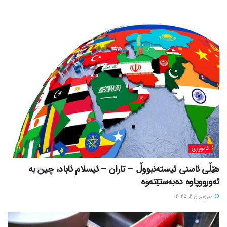
ئابووری
هێڵی ئاسنی ئیستەنبووڵ – تاران – ئیسلام ئاباد، چین بە
ئەورووپاوە دەبەستێتەوە
حوزه‌یران 4, 2025