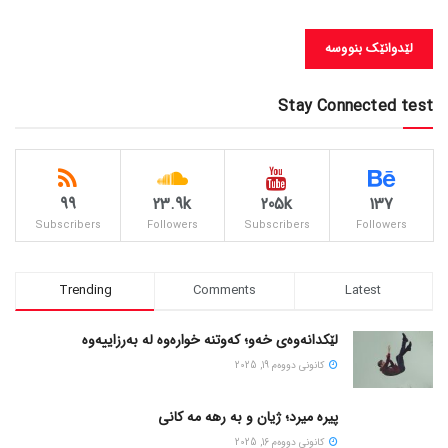
Stay Connected test
99
23.9k
205k
137
Subscribers
Followers
Subscribers
Followers
Trending
Comments
Latest
لێکدانەوەی خەو؛ کەوتنە خوارەوە لە بەرزاییەوە
كانونی دووه‌م 19, 2025
پیره میرد؛ ژیان و به رهه مه کانی
كانونی دووه‌م 16, 2025