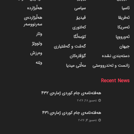
ئاسیا
سیاسی
هەڵبژاردە
ئەفریقا
ڤیدیۆ
هەڵبژاردەی
سەرنووسەر
ئەمریکا
کەلتوری
وتار
ئەورووپا
کۆمەڵگا
وتووێژ
جیهان
گه‌شت و گه‌شتیاری
وەرزش
دسته‌بندی نشده
گۆڤاره‌کان
وێنە
زانست و تەندرووستی
مەڵتی میدیا
Recent News
هەفتەنامەی جام کوردی ژمارەی 432
ته‌مموز 28, 2026
هەفتەنامەی جام کوردی ژمارەی 431
ته‌مموز 14, 2026