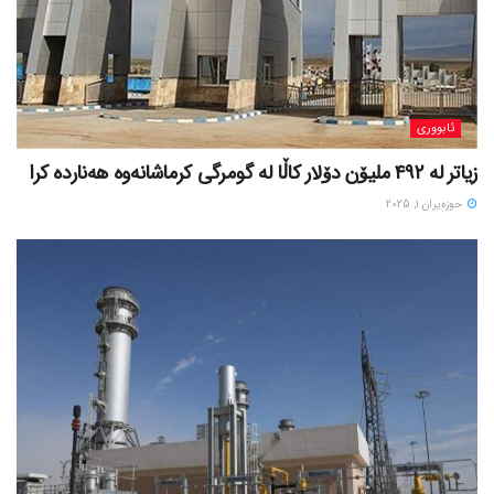
ئابووری
زیاتر لە ٤٩٢ ملیۆن دۆلار کاڵا لە گومرگی کرماشانەوە هەناردە کرا
حوزه‌یران 1, 2025