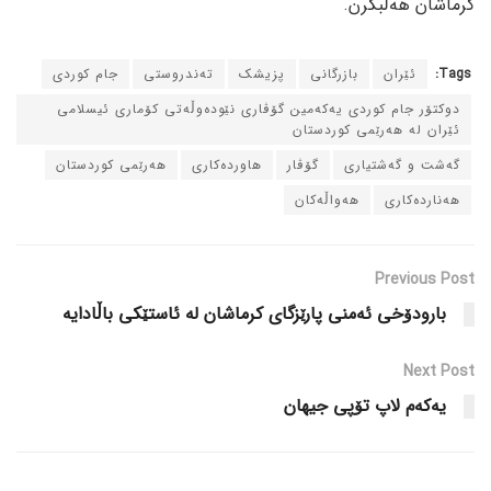
کرماشان هه‌ڵبگرن.
Tags:
ئێران
بازرگانی
پزیشک
ته‌ندروستی
جام کوردی
دوکتۆر جام کوردی یه‌که‌مین گۆڤاری نێوده‌وڵه‌تی کۆماری ئیسلامی
ئێران له‌ هه‌رێمی کوردستان
گه‌شت و گه‌شتیاری
گۆڤار
هاورده‌کاری
هه‌رێمی کوردستان
هه‌نارده‌کاری
هه‌واڵه‌کان
Previous Post
بارودۆخی ئه‌منی پارێزگای کرماشان له‌ ئاستێکی باڵادایه‌
Next Post
یه‌که‌م لاپ تۆپی جیهان