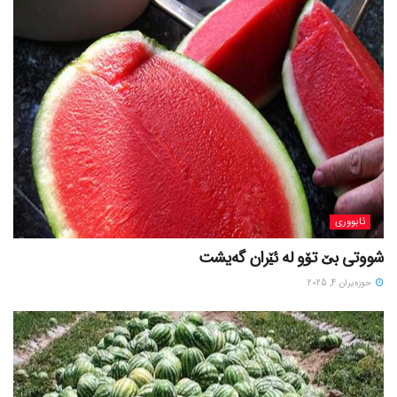
ئابووری
شووتی بێ تۆو لە ئێران گەیشت
حوزه‌یران 4, 2025