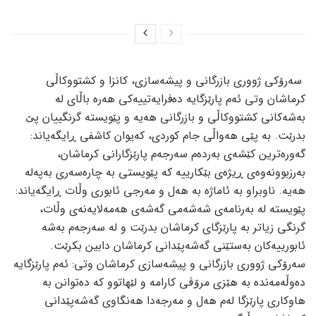
سه‌رۆکی ژووری بازرگانی و پیشه‌سازی، کانزا و کشتووکاڵی
کرماشان وتی ئه‌م پارێزگایه‌ ده‌فرایه‌تییه‌کی هه‌ره‌ باڵای له‌
به‌شه‌کانی کشتووکاڵی و بازرگانی هه‌یه‌ و پێویسته‌ گرنگییان پێ
بدرێت. به‌ پێی هه‌واڵی جام کوردی، که‌یوان کاشفی ڕایگه‌یاند:
گه‌وره‌ترین کێشه‌ی به‌رده‌م سه‌رجه‌م پارێزگارانی کرماشان،
به‌رزبوونه‌وه‌ی ڕیژه‌ی بێکارییه‌ که‌ پێویستی به‌ چاره‌سه‌ری به‌په‌له‌
هه‌یه‌. ناوبراو به‌ ئاماژه‌ به‌ هه‌ل و مه‌رجی ئابوری وڵات ڕایگه‌یاند:
پێویسته‌ له‌ به‌رنامه‌ی شه‌شه‌می گه‌شه‌ی هه‌مه‌لایه‌نه‌ی وڵات،
گرنگی زیاتر به‌ پارێزگای کرماشان بدرێت و له‌ سه‌رجه‌م به‌شه‌
ئابورییه‌کان به‌ستێنی گه‌شه‌پێدانی کرماشان دابین بکرێت.
سه‌رۆکی ژووری بازرگانی و پیشه‌سازی کرماشان وتی: ئه‌م پارێزگایه‌
ده‌وڵه‌مه‌نده‌ به‌ هێزی مرۆڤی کارامه‌ و لێهاتوو که‌ ده‌توانن به‌
هاوکاری پارێزگا له‌م هه‌ل و مه‌رجه‌دا هه‌نگاوی گه‌شه‌پێدانی