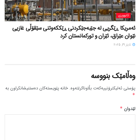
ئابووری
ئەمریکا ڕێگریی لە جێبەجێکردنی ڕێککەوتنی سێقۆڵی غازیی
نێوان عێراق، ئێران و تورکمانستان کرد
ئایار 31, 2025
وەڵامێک بنووسە
پۆستی ئەلیکترۆنییەکەت بڵاوناکرێتەوە.
خانە پێویستەکان دەستنیشانکراون بە
*
لێدوان
*