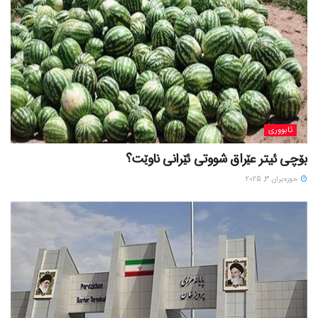
ئابووری
بۆچی ئیتر عێراق شووتی ئێرانی ناوێت؟
حوزه‌یران 3, 2025