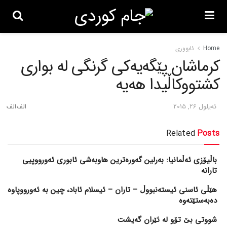
Home
ئابووری
کرماشان پێگه‌یه‌کی گرنگی له‌ بواری
کشتووکاڵیدا هه‌یه‌
ئه‌یلول 26, 2015
Related
Posts
باڵیۆزی ئەڵمانیا: بەرلین گەورەترین هاوبەشی ئابوری ئەورووپیی
تارانە
هێڵی ئاسنی ئیستەنبووڵ – تاران – ئیسلام ئاباد، چین بە ئەورووپاوە
دەبەستێتەوە
شووتی بێ تۆو لە ئێران گەیشت