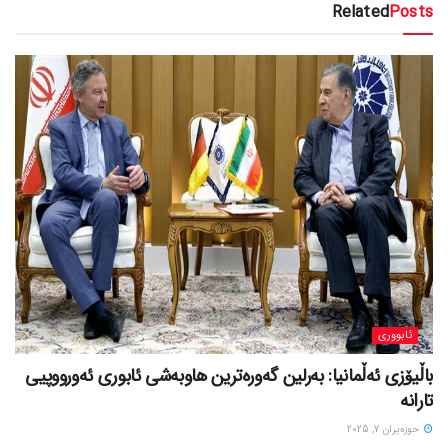
Related
Posts
ئابووری
باڵیۆزی ئەڵمانیا: بەرلین گەورەترین هاوبەشی ئابوری ئەورووپیی
تارانە
حوزه‌یران 7, 2025