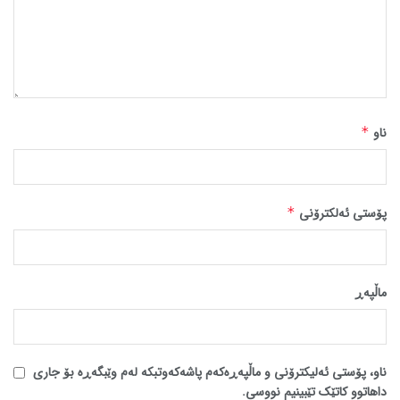
ناو
*
پۆستی ئەلکترۆنی
*
ماڵپه‌ڕ
ناو، پۆستی ئەلیکترۆنی و ماڵپەڕەکەم پاشەکەوتبکە لەم وێبگەڕە بۆ جاری
داهاتوو کاتێک تێبینیم نووسی.