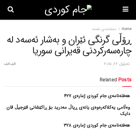
Home
دسته‌بندی نشده
ڕۆڵی گرنگی ئێران و به‌شار ئه‌سه‌د له‌
چاره‌سه‌رکردنی قه‌یرانی سوریا
ئه‌یلول 26, 2015
Related
Posts
هەفتەنامەی جام کوردی ژمارەی 427
وەڵامی یەکلاکەرەوەی یانەی ڕیاڵ مەدرید بۆ ڕاکێشانی ڤێرجیڵ ڤان
دایک
هەفتەنامەی جام کوردی ژمارەی 328