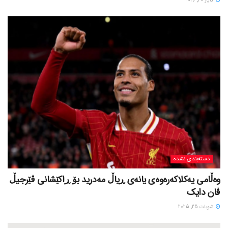
ئایار 20, 2026
دسته‌بندی نشده
وەڵامی یەکلاکەرەوەی یانەی ڕیاڵ مەدرید بۆ ڕاکێشانی ڤێرجیڵ
ڤان دایک
شوبات 25, 2025