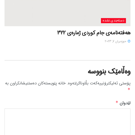
دسته‌بندی نشده
هەفتەنامەی جام کوردی ژمارەی 322
حوزه‌یران 7, 2023
وەڵامێک بنووسە
پۆستی ئەلیکترۆنییەکەت بڵاوناکرێتەوە.
خانە پێویستەکان دەستنیشانکراون بە
*
لێدوان
*