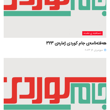
دسته‌بندی نشده
هەفتەنامەی جام کوردی ژمارەی 323
حوزه‌یران 12, 2023