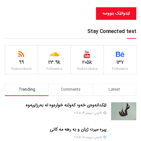
Stay Connected test
99
23.9k
205k
137
Subscribers
Followers
Subscribers
Followers
Trending
Comments
Latest
لێکدانەوەی خەو؛ کەوتنە خوارەوە لە بەرزاییەوە
كانونی دووه‌م 19, 2025
پیره میرد؛ ژیان و به رهه مه کانی
كانونی دووه‌م 16, 2025