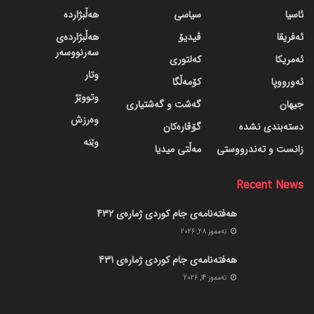
ئاسیا
سیاسی
هەڵبژاردە
ئەفریقا
ڤیدیۆ
هەڵبژاردەی
سەرنووسەر
ئەمریکا
کەلتوری
وتار
ئەورووپا
کۆمەڵگا
وتووێژ
جیهان
گه‌شت و گه‌شتیاری
وەرزش
دسته‌بندی نشده
گۆڤاره‌کان
وێنە
زانست و تەندرووستی
مەڵتی میدیا
Recent News
هەفتەنامەی جام کوردی ژمارەی 432
ته‌مموز 28, 2026
هەفتەنامەی جام کوردی ژمارەی 431
ته‌مموز 14, 2026