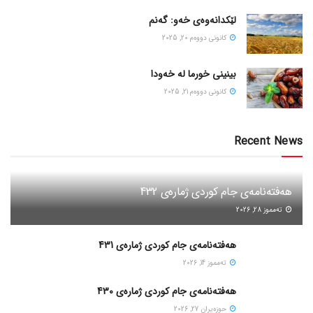
لێکدانەوەی خەو: گەنم
كانونی دووه‌م 20, 2025
بینینی خورما لە خەودا
كانونی دووه‌م 21, 2025
Recent News
هەفتەنامەی جام کوردی ژمارەی 432
ته‌مموز 28, 2026
هەفتەنامەی جام کوردی ژمارەی 431
ته‌مموز 14, 2026
هەفتەنامەی جام کوردی ژمارەی 430
حوزه‌یران 27, 2026