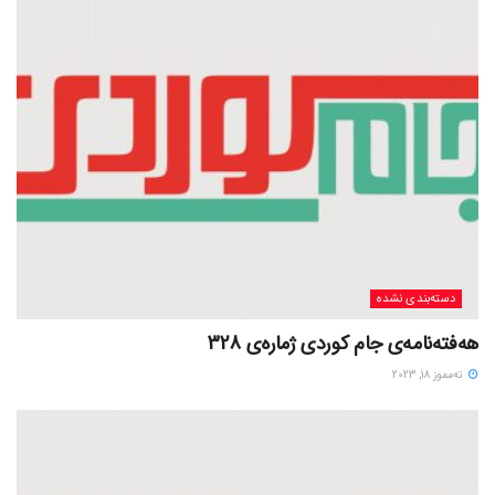
دسته‌بندی نشده
هەفتەنامەی جام کوردی ژمارەی 328
ته‌مموز 18, 2023