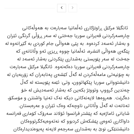
ئانگێلا مرکێل ڕاوێژکاری ئه‌ڵمانیا سه‌باره‌ت به‌ هه‌وڵه‌کانی
چاره‌سه‌رکردنی قه‌یرانی سوریا جه‌ختی له‌ سه‌ر ڕۆڵی گرنگی ئێران
و به‌شار ئه‌سه‌د کرده‌وه‌. به‌ پێی هه‌واڵی جام کوردی به‌ گێڕانه‌وه‌ له‌
پێگه‌ی هه‌واڵی النشره‌، ئه‌ڵمانیا چووه‌ ڕیزی ئه‌و وڵاتانه‌ی که‌
جه‌خت له‌ سه‌ر پێویستی به‌شداری پێکردنی به‌شار ئه‌سه‌د له‌
چاره‌سه‌رکردنی قه‌یرانی سوریا ده‌که‌نه‌وه‌. ئانگیلا مرکێل سه‌باره‌ت
به‌ چۆنیه‌تی مامه‌ڵه‌کردن له‌ گه‌ڵ کێشه‌ی په‌نابه‌ران که‌ زۆربه‌یان له‌
دانیشتووانی سوریا پێکهاتوون، وتی: ئێمه‌ پێویسته‌ له‌ گه‌ڵ
چه‌ندین گرووپ وتووێژ بکه‌ین که‌ به‌شار ئه‌سه‌دیش له‌ خۆ
ده‌گرێت. هه‌روه‌ها لایه‌نه‌کانی دیکه‌ نه‌ک ته‌نیا واشنتن و مۆسکۆ،
ته‌نانه‌ت له‌ گه‌ڵ وڵاتانی ناوچه‌که‌ وه‌ک ئێران و عه‌ره‌بستان.
شایانی ئاماژه‌یه‌ که‌ پێشتر فرانسوا ئۆلاند سه‌رۆک کۆماری فه‌رانسه‌
داواکاری ئه‌وه‌ی پێشکه‌ش کردبوو که‌ نه‌ته‌وه‌یه‌کگرتووه‌کان
دانیشتنێکی نوێ به‌ به‌شداری سه‌رجه‌م لایه‌نه‌ په‌یوه‌ندیداره‌کان