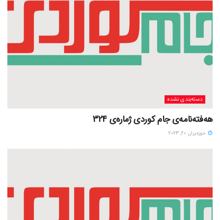
دسته‌بندی نشده
هەفتەنامەی جام کوردی ژمارەی 324
حوزه‌یران 20, 2023