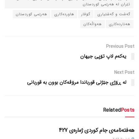
ئێران له‌ هه‌رێمی کوردستان
گه‌شت و گه‌شتیاری
گۆڤار
هاورده‌کاری
هه‌رێمی کوردستان
هه‌نارده‌کاری
هه‌واڵه‌کان
Previous Post
یه‌که‌م لاپ تۆپی جیهان
Next Post
له‌ ڕۆژی جێژنی قورباندا مرۆڤه‌کان بوون به‌ قوربانی
Related
Posts
دسته‌بندی نشده
هەفتەنامەی جام کوردی ژمارەی 427