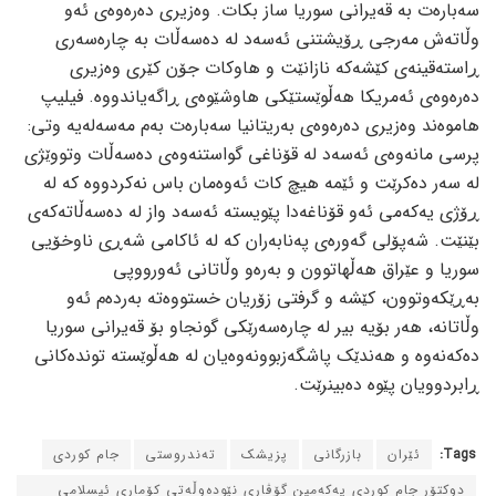
سه‌باره‌ت به‌ قه‌یرانی سوریا ساز بکات. وه‌زیری ده‌ره‌وه‌ی ئه‌و
وڵاته‌ش مه‌رجی ڕۆیشتنی ئه‌سه‌د له‌ ده‌سه‌ڵات به‌ چاره‌سه‌ری
ڕاسته‌قینه‌ی کێشه‌که‌ نازانێت و هاوکات جۆن کێری وه‌زیری
ده‌ره‌وه‌ی ئه‌مریکا هه‌ڵوێستێکی هاوشێوه‌ی ڕاگه‌یاندووه‌. فیلیپ
هاموه‌ند وه‌زیری ده‌ره‌وه‌ی به‌ریتانیا سه‌باره‌ت به‌م مه‌سه‌له‌یه‌ وتی:
پرسی مانه‌وه‌ی ئه‌سه‌د له‌ قۆناغی گواستنه‌وه‌ی ده‌سه‌ڵات وتووێژی
له‌ سه‌ر ده‌کرێت و ئێمه‌ هیچ کات ئه‌وه‌مان باس نه‌کردووه‌ که‌ له‌
ڕۆژی یه‌که‌می ئه‌و قۆناغه‌دا پێویسته‌ ئه‌سه‌د واز له‌ ده‌سه‌ڵاته‌که‌ی
بێنێت. شه‌پۆلی گه‌وره‌ی په‌نابه‌ران که‌ له‌ ئاکامی شه‌ڕی ناوخۆیی
سوریا و عێراق هه‌ڵهاتوون و به‌ره‌و وڵاتانی ئه‌ورووپی
به‌ڕێکه‌وتوون، کێشه‌ و گرفتی زۆریان خستووه‌ته‌ به‌رده‌م ئه‌و
وڵاتانه‌، هه‌ر بۆیه‌ بیر له‌ چاره‌سه‌رێکی گونجاو بۆ قه‌یرانی سوریا
ده‌که‌نه‌وه‌ و هه‌ندێک پاشگه‌زبوونه‌وه‌یان له‌ هه‌ڵوێسته‌ تونده‌کانی
ڕابردوویان پێوه‌ ده‌بینرێت.
Tags:
ئێران
بازرگانی
پزیشک
ته‌ندروستی
جام کوردی
دوکتۆر جام کوردی یه‌که‌مین گۆڤاری نێوده‌وڵه‌تی کۆماری ئیسلامی