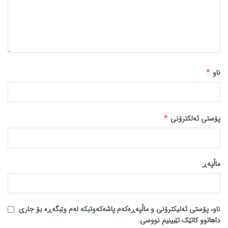
ناو
*
پۆستی ئەلکترۆنی
*
ماڵپه‌ڕ
ناو، پۆستی ئەلیکترۆنی و ماڵپەڕەکەم پاشەکەوتبکە لەم وێبگەڕە بۆ جاری
داهاتوو کاتێک تێبینیم نووسی.