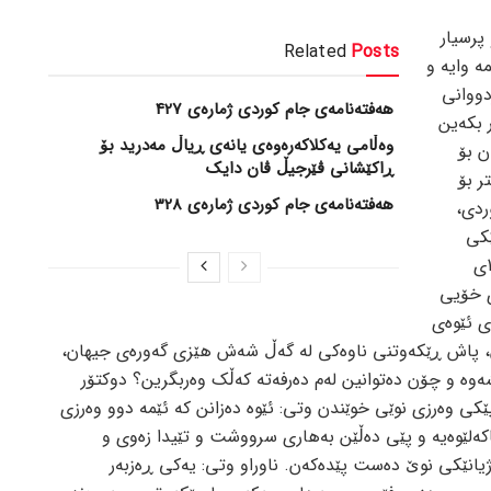
 پرسیار
Related
Posts
‌ وایه‌ و
ردووانی
هەفتەنامەی جام کوردی ژمارەی 427
ر بکه‌ین
وەڵامی یەکلاکەرەوەی یانەی ڕیاڵ مەدرید بۆ
ن بۆ
ڕاکێشانی ڤێرجیڵ ڤان دایک
ر بۆ
هەفتەنامەی جام کوردی ژمارەی 328
ردی،
ێکی
وه‌رزی نوێی خوێندنی ساڵی 1394 – 1395ی
ی خۆیی
ای ئێوه‌ی
، پاش ڕێکه‌وتنی ناوه‌کی له‌ گه‌ڵ شه‌ش هێزی گه‌وره‌ی جیهان،
‌وه‌ و چۆن ده‌توانین له‌م ده‌رفه‌ته‌ که‌ڵک وه‌ربگرین؟ دوکتۆر
 وه‌رزی نوێی خوێندن وتی: ئێوه‌ ده‌زانن که‌ ئێمه‌ دوو وه‌رزی
اکه‌لێوه‌یه‌ و پێی ده‌ڵێن به‌هاری سرووشت و تێیدا زه‌وی و
 و ژیانێکی نوێ ده‌ست پێده‌که‌ن. ناوراو وتی: یه‌کی ڕه‌زبه‌ر