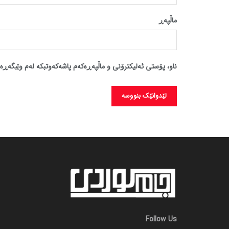
ماڵپه‌ڕ
ناو، پۆستی ئەلیکترۆنی و ماڵپەڕەکەم پاشەکەوتبکە لەم وێبگەڕە 
Follow Us