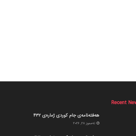
Recent Ne
هەفتەنامەی جام کوردی ژمارەی 432
ته‌مموز 28, 2026