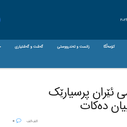
کۆمەڵگا
زانست و تەندرووستی
گه‌شت و گه‌شتیاری
ج
 ئێران پرسیارێک
بیان ده‌کات
0