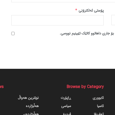
پۆستی ئەلکترۆنی
*
بۆ جاری داهاتوو کاتێک تێبینیم نووسی.
ws
Browse by Category
ئابووری
ڕاپۆرت
نوێترین هەواڵ
ئاسیا
سیاسی
هەڵبژاردە
ئەفریقا
ڤیدیۆ
هەڵبژاردەی