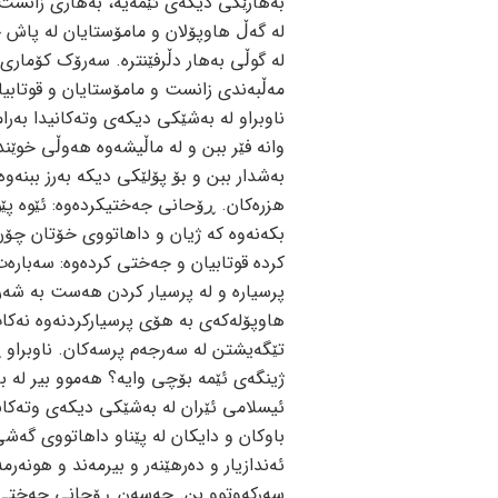
به‌هارێکی دیکه‌ی ئێمه‌یه‌، به‌هاری زانست،
له‌ گه‌ڵ هاوپۆلان و مامۆستایان له‌ پاش چ
له‌ گوڵی به‌هار دڵرفێنتره‌. سه‌رۆک کۆماری 
مه‌ڵبه‌ندی زانست و مامۆستایان و قوتابیان پ
ناوبراو له‌ به‌شێکی دیکه‌ی وته‌کانیدا به‌رامب
وانه‌ فێر ببن و له‌ ماڵیشه‌وه‌ هه‌وڵی خوێ
به‌شدار ببن و بۆ پۆلێکی دیکه‌ به‌رز ببنه‌وه
هزره‌کان. ڕۆحانی جه‌ختیکرده‌وه‌: ئێوه‌ پ
بکه‌نه‌وه‌ که‌ ژیان و داهاتووی خۆتان چ
کرده‌ قوتابیان و جه‌ختی کرده‌وه‌: سه‌بار
پرسیاره‌ و له‌ پرسیار کردن هه‌ست به‌ شه‌ر
هاوپۆله‌که‌ی به‌ هۆی پرسیارکردنه‌وه‌ نه‌کا
تێگه‌یشتن له‌ سه‌رجه‌م پرسه‌کان. ناوبراو 
ژینگه‌ی ئێمه‌ بۆچی وایه‌؟ هه‌موو بیر له‌ 
ئیسلامی ئێران له‌ به‌شێکی دیکه‌ی وته‌کان
باوکان و دایکان له‌ پێناو داهاتووی گه‌شی
ئه‌ندازیار و ده‌رهێنه‌ر و بیرمه‌ند و هونه‌رم
سه‌رکه‌وتوو بن. حه‌سه‌ن ڕۆحانی جه‌ختی کرد