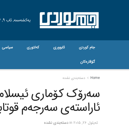
یەکشەممە, ئاب 9, 2026
جام کوردی
ئابووری
کەلتوری
سیاسی
گۆڤاره‌کان
Home
دسته‌بندی نشده
سه‌رۆک کۆماری ئیسلامی
ئاراسته‌ی سه‌رجه‌م قوتا
ئه‌یلول 26, 2015
in
دسته‌بندی نشده