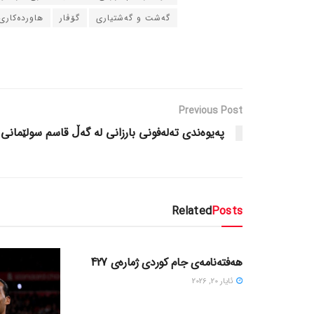
گه‌شت و گه‌شتیاری
گۆڤار
هاورده‌کاری
Previous Post
په‌یوه‌ندی ته‌له‌فونی بارزانی له‌ گه‌ڵ قاسم سولێمانی
Related
Posts
دسته‌بندی نشده
هەفتەنامەی جام کوردی ژمارەی 427
ئایار 20, 2026