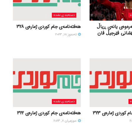
ه
دسته‌بندی نشده
ەرەوەی یانەی ڕیاڵ
هەفتەنامەی جام کوردی ژمارەی 328
ێشانی ڤێرجیڵ ڤان
ته‌مموز 18, 2023
ه
دسته‌بندی نشده
 کوردی ژمارەی 323
هەفتەنامەی جام کوردی ژمارەی 322
حوزه‌یران 7, 2023