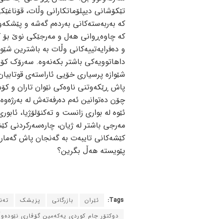
تێکۆشانی دیپلۆماتکارانی وڵات، قۆناغێکی ن
که‌ به‌ربه‌سته‌کانی به‌رده‌م گه‌شه‌ و پێشکه‌و
که‌ چاوه‌ڕوانی هه‌ل و مه‌رجێکی نوێ بۆ کار
و ده‌فرایه‌تییه‌کانی وڵات به‌ باشترین شێوا
داهاتوویه‌کی باشتر بکه‌نه‌وه‌. سه‌رۆک کۆ
شێوازه‌ پرسیاری خۆیی ئاراسته‌ی قوتابیان ک
چۆن ده‌توانین ئه‌م ده‌رفه‌ته‌ش له‌ به‌رژه
ئێوه‌ له‌ بواری زانست و ته‌کنۆلۆژیا، ئابو
مه‌رجی باشتر له‌ ژیان، چاره‌سه‌رکردنی کێ
کێشه‌کانی تایبه‌ت به‌ گه‌نجان پاش گه‌مارۆ
پێویسته‌ هه‌ڵ بگرین؟
Tags:
ئێران
بازرگانی
پزیشک
ته‌
دوکتۆر جام کوردی یه‌که‌مین گۆڤاری نێوده‌و