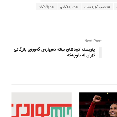
هه‌رێمی کوردستان
هه‌نارده‌کاری
هه‌واڵه‌کان
Next Post
پێویسته‌ کرماشان ببێته‌ ده‌روازه‌ی گه‌وره‌ی بازرگانی
ئێران له‌ ناوچه‌که‌