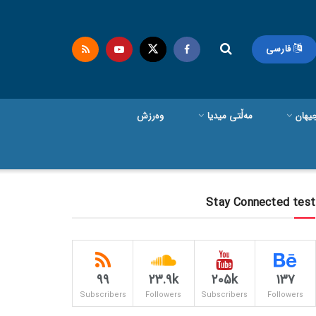
فارسی
یهان
مەڵتی میدیا
وەرزش
Stay Connected test
99
23.9k
205k
137
Subscribers
Followers
Subscribers
Followers