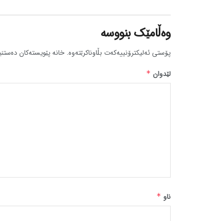
وەڵامێک بنووسە
پۆستی ئەلیکترۆنییەکەت بڵاوناکرێتەوە.
خانە پێویستەکان دەستنی
لێدوان
*
ناو
*