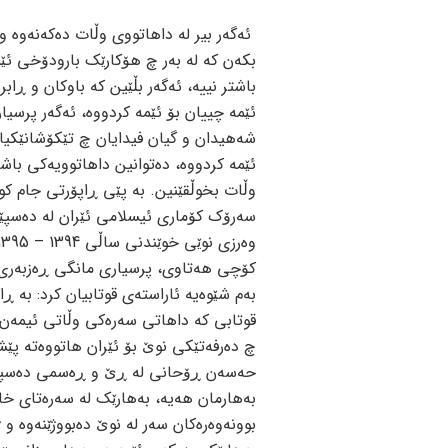
ئه‌گه‌ر بیر له‌ داهاتووی وڵات ده‌که‌نه‌وه‌ و
بکه‌ن که‌ له‌ به‌ر چ هۆکارێک بارودۆخی ئێمه
باشتر نییه، ئه‌گه‌ر بڵێین که‌ باوکان و ڕاب
ئێمه‌ چییان بۆ ئێمه‌ کردووه‌، ئه‌گه‌ر پرسیا
شه‌هیدان و گیان فیدایان چ تێکۆشانێکیا
ئێمه‌ کردووه‌، ده‌توانین داهاتوویه‌کی باشت
وڵات بخوڵقێنین. به‌ پێی ڕاپۆرتی جام کو
سه‌رۆک کۆماری ئیسلامی ئێران له‌ ده‌سپ
کۆچی هه‌تاوی، پرسیاری مانگی ڕه‌زبه‌ر
به‌م شێوه‌یه‌ ئاراسته‌ی قوتابیان کرد: به‌ ڕ
قوتابی که‌ داهاتی سه‌ره‌کی وڵاتی ئیمه‌ن
چ ده‌رفه‌تێکی نوێ بۆ ئێران هاتووه‌ته‌ پێشه
حه‌سه‌ن ڕۆحانی له‌ ڕێ و ڕه‌سمی ده‌سپێکی
به‌هارمان هه‌یه‌، به‌هارێک له‌ سه‌ره‌تای خ
بوونه‌وه‌ره‌کان سه‌ر له‌ نوێ ده‌بووژێنه‌وه‌