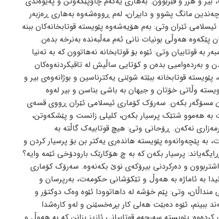
 بیر و هزر و فێربوون. به‌هاری یه‌که‌م چاوپێکه‌وتن و په‌یوه‌ندی
ه‌ندین مانگ پشوو و دابڕان، له‌م ڕووه‌شه‌وه‌ به‌هاری ڕه‌زبه‌ر
ئیسلامی ئێران وتی: به‌م هۆیه‌شه‌وه‌ پێویسته‌ قوتابخانه‌کان ببنه‌
ێکه‌وه‌ هه‌وڵی بونیات نانی ئه‌م مه‌ڵبه‌نده‌ به‌نرخه‌ بده‌ن.
ه‌ر به‌ قوتابیان وتی: ئێوه‌ بۆ قوتابخانه‌ نه‌هاتوون که‌ به‌ ته‌نیا
ندن و به‌رده‌وامیی بده‌ن و کۆتایی ساڵیش له‌ تاقیکردنه‌وه‌کان
‌، پێویسته‌ قوتابخانه‌ ببێته‌ شوێنی یه‌کترناسین و بوژانه‌وه‌ی بیر و
ێویسته‌ وڵاتی خۆتان و جیهان به‌ باشی بناسن و بیر له‌وه‌
ۆن مسۆگه‌ر بکه‌ن. سه‌رۆک کۆماری ئیسلامی ئێران ڕووی قسه‌ی
ه‌ت به‌ هه‌موو شتێک پرسیار بکه‌ن، کلیلی زانست و پێشکه‌وتن،
مه‌زاری نه‌که‌ن. ڕۆحانی وتی: هیچ قوتابیه‌ک گاڵته‌ به‌
ت، به‌ پێچه‌وانه‌وه‌ پێویسته‌ هانده‌ری یه‌کتر بن بۆ پرسیار کردن و
ڕایگه‌یاند: پرسیار بکه‌ن که‌ به‌ چ هۆکارێک بارودۆخی ئێمه‌ وایه‌؟
باشتربوون و ده‌رکردنی بیرۆکه‌ی نوێ بکه‌نه‌وه‌. سه‌رۆک کۆماری
یدا به‌ ئاماژه‌ به‌ هه‌وڵ و تێکۆشانی حکومه‌ت، به‌رپرسان و
 منداڵان، وتی: پێم خۆشه‌ له‌ داهاتوودا ئێوه‌ وه‌ک دوکتۆر و
ه‌ند ببینم، ئێوه‌ ده‌بێت هه‌لی کار بڕه‌خسێنن و له‌و کاره‌شدا
ه‌وه‌: پێویسته‌ سه‌رجه‌م قوتابیانی ئازیز بزانن که‌ به‌ هه‌وڵ و