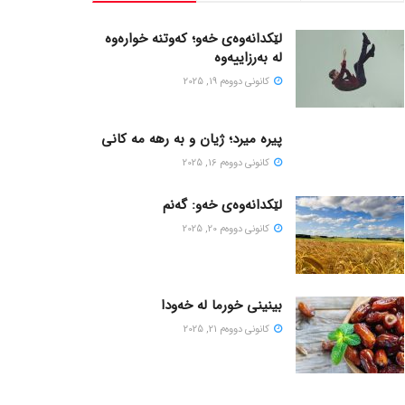
لێکدانەوەی خەو؛ کەوتنە خوارەوە
لە بەرزاییەوە
كانونی دووه‌م 19, 2025
پیره میرد؛ ژیان و به رهه مه کانی
كانونی دووه‌م 16, 2025
لێکدانەوەی خەو: گەنم
كانونی دووه‌م 20, 2025
بینینی خورما لە خەودا
كانونی دووه‌م 21, 2025