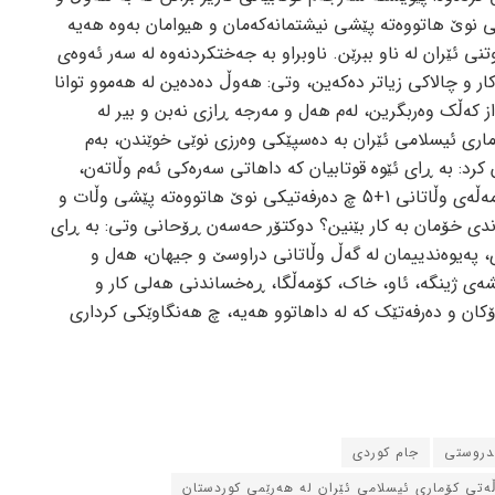
وێ هاتووه‌ته‌ پێشی نیشتمانه‌که‌مان و هیوامان به‌وه‌ هه‌یه‌
تنی ئێران له‌ ناو ببرێن. ناوبراو به‌ جه‌ختکردنه‌وه‌ له‌ سه‌ر ئه‌وه‌ی
 و چالاکی زیاتر ده‌که‌ین، وتی: هه‌وڵ ده‌ده‌ین له‌ هه‌موو توانا
ز که‌ڵک وه‌ربگرین، له‌م هه‌ل و مه‌رجه‌ ڕازی نه‌بن و بیر له‌
ماری ئیسلامی ئێران به‌ ده‌سپێکی وه‌رزی نوێی خوێندن، به‌م
رد: به‌ ڕای ئێوه‌ قوتابیان که‌ داهاتی سه‌ره‌کی ئه‌م وڵاته‌ن،
پاش ڕێکه‌وتنی ناوه‌کی نێوان تاران و کۆمه‌ڵه‌ی وڵاتانی 1+5 چ ده‌رفه‌تیکی نوێ هاتووه‌ته‌ پێشی وڵات و
‌وه‌ندی خۆمان به‌ کار بێنین؟ دوکتۆر حه‌سه‌ن ڕۆحانی وتی: به‌ ڕای
ری، په‌یوه‌ندییمان له‌ گه‌ڵ وڵاتانی دراوسێ و جیهان، هه‌ل و
شه‌ی ژینگه‌، ئاو، خاک، کۆمه‌ڵگا، ڕه‌خساندنی هه‌لی کار و
کان و ده‌رفه‌تێک که‌ له‌ داهاتوو هه‌یه‌، چ هه‌نگاوێکی کرداری
ندروستی
جام کوردی
ڵه‌تی کۆماری ئیسلامی ئێران له‌ هه‌رێمی کوردستان