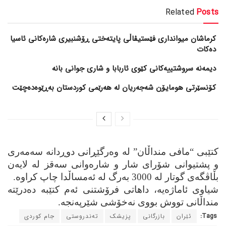
Related
Posts
کرماشان میوانداری فێستیڤاڵی پایتەختی ڕۆشنبیری شارەکانی ئاسیا
دەکات
کۆنسێرتی هومایۆن شەجەریان لە هەرێمی کوردستان بەڕێوەدەچێت
کتێبی “مافی منداڵان” له وه‌رگێڕانی دوڕدانه‌ سه‌مه‌ری
و پشتیوانی شۆرای شار و شاره‌وانی سه‌قز له‌ لایه‌ن
بڵاڤگه‌ی گوتار له‌ 3000 به‌رگ له‌ ئه‌مساڵدا چاپ کراوه.
شیاوی ئاماژه‌یه‌، داهاتی فرۆشتنی ئه‌م کتێبه‌ ده‌درێته‌
منداڵانی تووش بووی نه‌خۆشی شێرپه‌نجه‌.
Tags:
ئێران
بازرگانی
پزیشک
ته‌ندروستی
جام کوردی