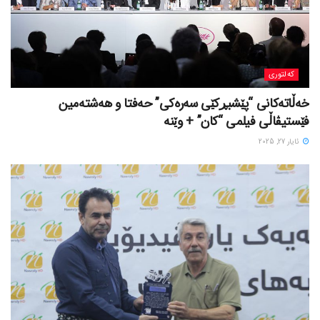
کەلتوری
خه‌ڵاته‌کانی “پێشبڕکێی سه‌ره‌کی” حه‌فتا و هه‌شته‌مین
فێستیڤاڵی فیلمی “کان” + وێنە
ئایار 27, 2025