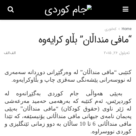
Home
کەلتوری
“مافی منداڵان” بڵاو کرایه‌وه‌
ئه‌یلول 26, 2015
کتێبی “مافی منداڵان” له وه‌رگێڕانی دوڕدانه‌ سه‌مه‌ری
له‌ نووسه‌رانی پێشه‌نگی سه‌قزی چاپ و بڵاوکرایه‌وه‌
.
به‌پێی هه‌واڵی جام کوردی به‌گێڕانه‌وه‌ له‌
کوردپرێس، ئه‌م کتێبه‌ که‌ به‌رهه‌می حه‌مید مه‌رعه‌شی
له‌ ژێر ناوی (حقوق کودکان) “مافی منداڵان” به‌پێی
په‌یمان نامه‌ی جیهانی مافی منداڵانی یۆنیسێفه‌، که‌ تێدا
مافی منداڵانی 6 تا 10 ساڵان به‌ دوو زمانی ئێنگلیزی و
کوردی نووسراوه‌.