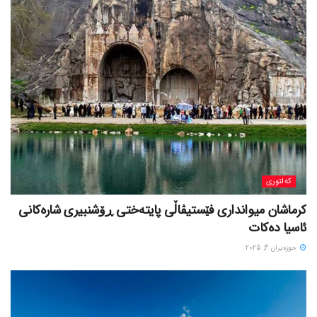
کەلتوری
کرماشان میوانداری فێستیڤاڵی پایتەختی ڕۆشنبیری شارەکانی
ئاسیا دەکات
حوزه‌یران 4, 2025