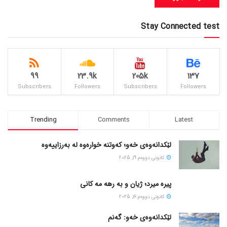
Stay Connected test
99
23.9k
205k
137
Subscribers
Followers
Subscribers
Followers
Trending
Comments
Latest
لێکدانەوەی خەو؛ کەوتنە خوارەوە لە بەرزاییەوە
كانونی دووه‌م 19, 2025
پیره میرد؛ ژیان و به رهه مه کانی
كانونی دووه‌م 16, 2025
لێکدانەوەی خەو: گەنم