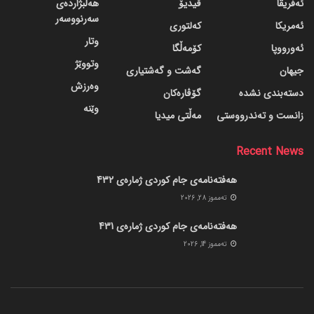
ئەفریقا
ڤیدیۆ
هەڵبژاردەی
سەرنووسەر
ئەمریکا
کەلتوری
وتار
ئەورووپا
کۆمەڵگا
وتووێژ
جیهان
گه‌شت و گه‌شتیاری
وەرزش
دسته‌بندی نشده
گۆڤاره‌کان
وێنە
زانست و تەندرووستی
مەڵتی میدیا
Recent News
هەفتەنامەی جام کوردی ژمارەی 432
ته‌مموز 28, 2026
هەفتەنامەی جام کوردی ژمارەی 431
ته‌مموز 14, 2026