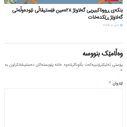
بنکەی ڕووناکبیریی گەلاوێژ ٢٨ەمین فێستیڤاڵی نێودەوڵەتی
گەلاوێژ ڕێکدەخات
ئایار 10, 2025
وەڵامێک بنووسە
پۆستی ئەلیکترۆنییەکەت بڵاوناکرێتەوە.
خانە پێویستەکان دەستنیشانکراون بە
*
لێدوان
*