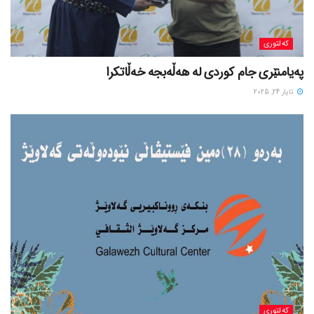
کەلتوری
پەیامنێری جام کوردی لە ھەڵەبجە خەڵاتکرا
ئایار 24, 2025
کەلتوری