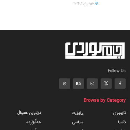
حوزه‌یران 9, 2026
Follow Us
Browse by Category
ئابووری
ڕاپۆرت
نوێترین هەواڵ
ئاسیا
سیاسی
هەڵبژاردە