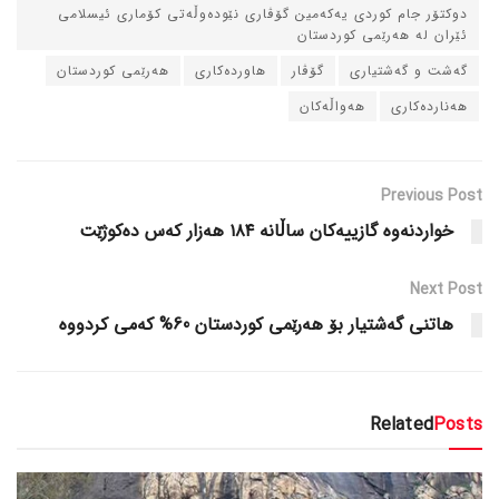
دوکتۆر جام کوردی یه‌که‌مین گۆڤاری نێوده‌وڵه‌تی کۆماری ئیسلامی
ئێران له‌ هه‌رێمی کوردستان
گه‌شت و گه‌شتیاری
گۆڤار
هاورده‌کاری
هه‌رێمی کوردستان
هه‌نارده‌کاری
هه‌واڵه‌کان
Previous Post
خواردنەوە گازییەکان ساڵانە ١٨٤ هەزار کەس دەکوژێت
Next Post
هاتنی گه‌شتیار بۆ هه‌رێمی كوردستان 60% كه‌می كردووه
Related
Posts