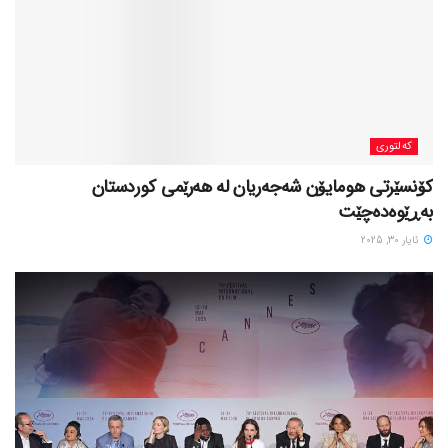
کەلتوری
کۆنسێرتی هومایۆن شەجەریان لە هەرێمی کوردستان
بەڕێوەدەچێت
ئایار 30, 2025