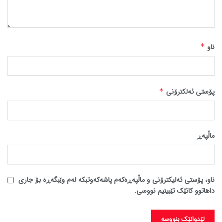
ناو
*
پۆستی ئەلکترۆنی
*
ماڵپه‌ڕ
ناو، پۆستی ئەلیکترۆنی و ماڵپەڕەکەم پاشەکەوتبکە لەم وێبگەڕە بۆ جاری
داهاتوو کاتێک تێبینیم نووسی.